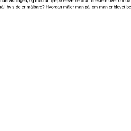
undervisningen, og med at hjælpe eleverne til at reflektere over om de
ål, hvis de er målbare? Hvordan måler man på, om man er blevet bed