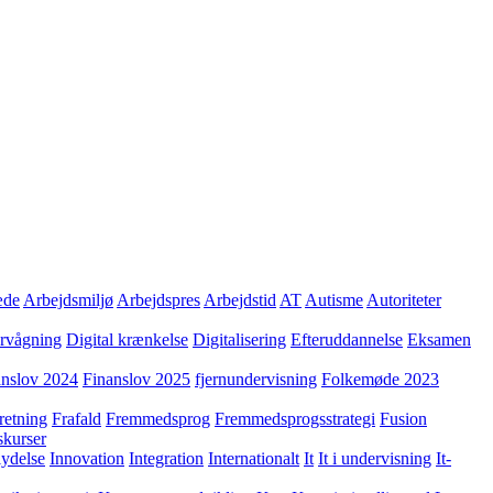
æde
Arbejdsmiljø
Arbejdspres
Arbejdstid
AT
Autisme
Autoriteter
ervågning
Digital krænkelse
Digitalisering
Efteruddannelse
Eksamen
anslov 2024
Finanslov 2025
fjernundervisning
Folkemøde 2023
retning
Frafald
Fremmedsprog
Fremmedsprogsstrategi
Fusion
skurser
lydelse
Innovation
Integration
Internationalt
It
It i undervisning
It-