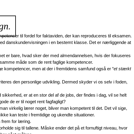
gn.
petencer til fordel for faktaviden, der kan reproduceres til eksamen. 
år med danskundervisningen i en bestemt klasse. Det er nærliggende at 
emet er bare, hvad sker der med almendannelsen, hvis der fokuseres 
 på samme måde som de rent faglige kompetencer. 
glige kompetencer, men at der i fremtidens samfund også er “
et stærkt 
riteres den personlige udvikling. Dermed skyder vi os selv i foden, 
ikkerhed, er at en stor del af de jobs, der findes i dag, vil se helt 
de de er til noget rent fagfagligt? 
n virkelig lærer noget, bliver man kompetent til det. Det vil sige, 
kke kan teste i fremtidige og ukendte situationer.
frem for læring.
lde sig til tallene. Måske ender det på et fornuftigt niveau, hvor 