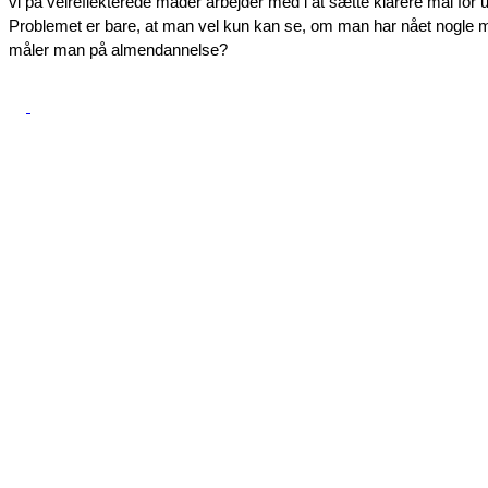
vi på velreflekterede måder arbejder med i at sætte klarere mål for 
Problemet er bare, at man vel kun kan se, om man har nået nogle m
måler man på almendannelse?