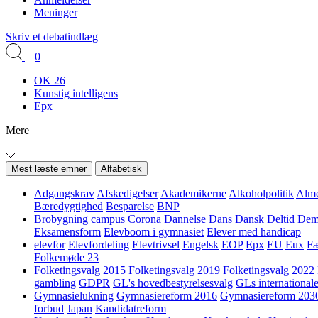
Meninger
Skriv et debatindlæg
0
OK 26
Kunstig intelligens
Epx
Mere
Mest læste emner
Alfabetisk
Adgangskrav
Afskedigelser
Akademikerne
Alkoholpolitik
Alme
Bæredygtighed
Besparelse
BNP
Brobygning
campus
Corona
Dannelse
Dans
Dansk
Deltid
Demo
Eksamensform
Elevboom i gymnasiet
Elever med handicap
elevfor
Elevfordeling
Elevtrivsel
Engelsk
EOP
Epx
EU
Eux
Fæ
Folkemøde 23
Folketingsvalg 2015
Folketingsvalg 2019
Folketingsvalg 2022
gambling
GDPR
GL's hovedbestyrelsesvalg
GLs internationale
Gymnasielukning
Gymnasiereform 2016
Gymnasiereform 203
forbud
Japan
Kandidatreform