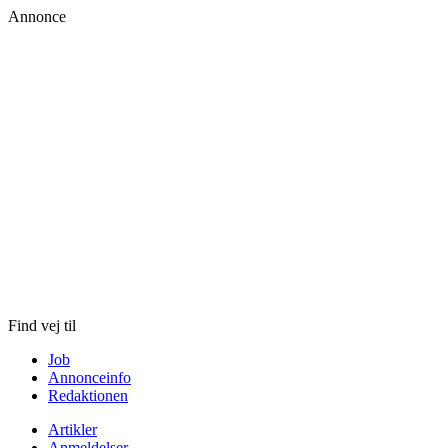
Annonce
Skip
to
content
Find vej til
Job
Annonceinfo
Redaktionen
Artikler
Anmeldelser