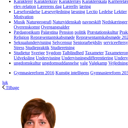
Karakterer
Karakterkrav
Karakterræs
Karakterskala
Karrierelæ
elev-relation
Lærerens dag
Lærerliv
læring
Læseforståelse
Læsevejledning
læsning
Lectio
Ledelse
Lektier
Motivation
Musik
Naturgeografi
Naturvidenskab
navneskift
Nedskæringer
Overenskomst
Overgangsalder
Pædagogikum
Palæstina
Pension
politik
Præstationskultur
Prak
Religion
Repræsentantskabsmøde
Repræsentantskabsmøde 20
Seksualundervisning
Selvcensur
Seniorarbejdsliv
serviceefters
Stress
Studiepraktik
Studieretning
Studietur
Sverige
Sygdom
Talblindhed
Taxameter
Taxameteror
Udveksling
Undervisning
Undervisningsdifferentiering
Underv
ungdomskultur
ungdomsuddannelse
valg
Valgkamp
Vejledning
Gymnasiereform 2016
Kunstig intelligens
Gymnasiereform 20
luk
Tilbage