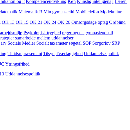
kation og it
Kompetenceudvikling
Køn
Kunstig intelligens
l
Lærer-
Matematik
Matematik B
Min gymnasietid
Mobiltelefon
Mødekultur
g
OK 13
OK 15
OK 21
OK 24
OK 26
Omsorgsdage
optag
Ordblind
arbejdsmiljø
Psykologisk tryghed
regeringens gymnasieudspil
rategier
samarbejde mellem uddannelser
 arv
Sociale Medier
Socialt taxameter
søgetal
SOP
Sorgorlov
SRP
ring
Tillidsrepræsentant
Tilsyn
Tværfaglighed
Uddannelsespolitik
UC
Ytringsfrihed
13
Uddannelsespolitik