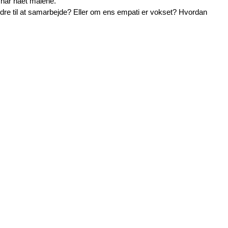
 har nået målene. 
re til at samarbejde? Eller om ens empati er vokset? Hvordan 