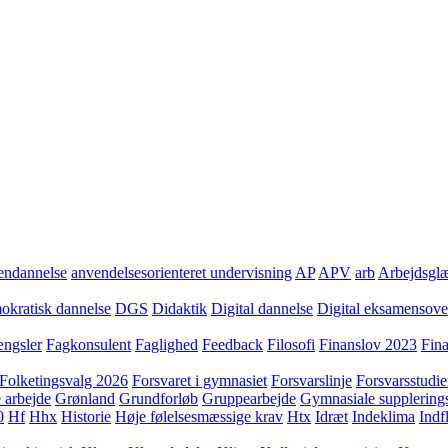
ndannelse
anvendelsesorienteret undervisning
AP
APV
arb
Arbejdsgl
kratisk dannelse
DGS
Didaktik
Digital dannelse
Digital eksamensov
ngsler
Fagkonsulent
Faglighed
Feedback
Filosofi
Finanslov 2023
Fin
Folketingsvalg 2026
Forsvaret i gymnasiet
Forsvarslinje
Forsvarsstudie
 arbejde
Grønland
Grundforløb
Gruppearbejde
Gymnasiale supplering
0
Hf
Hhx
Historie
Høje følelsesmæssige krav
Htx
Idræt
Indeklima
Indf