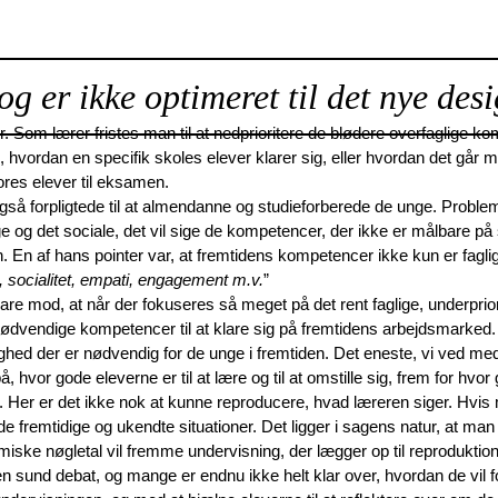
og er ikke optimeret til det nye desi
. Som lærer fristes man til at nedprioritere de blødere overfaglige kom
 se, hvordan en specifik skoles elever klarer sig, eller hvordan det g
vores elever til eksamen.
også forpligtede til at almendanne og studieforberede de unge. Probl
lige og det sociale, det vil sige de kompetencer, der ikke er målbare
rien. En af hans pointer var, at fremtidens kompetencer ikke kun er fa
, socialitet, empati, engagement m.v.
”
dvare mod, at når der fokuseres så meget på det rent faglige, underprio
ødvendige kompetencer til at klare sig på fremtidens arbejdsmarked.
lighed der er nødvendig for de unge i fremtiden. Det eneste, vi ved med s
vor gode eleverne er til at lære og til at omstille sig, frem for hvor go
. Her er det ikke nok at kunne reproducere, hvad læreren siger. Hvis ma
fremtidige og ukendte situationer. Det ligger i sagens natur, at man i
ske nøgletal vil fremme undervisning, der lægger op til reproduktion 
und debat, og mange er endnu ikke helt klar over, hvordan de vil forho