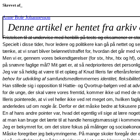
Skrevet af_
Anne Boie Johannesson
Denne artikel er hentet fra arkiv 
Fristelsen til at undervise med henblik på tests og eksamener er stor
Specielt i disse tider, hvor ledere og politikere kan gå på nettet og
tænke, at vi snart bliver belønnet/straffet for, hvordan det går med 
Men vi er, gennem vores bekendtgørelser (for stx, hhx, htx og hf), 
på snævre faglige mål? Mit gæt er, at så nedprioriteres det person
Jeg var så heldig at være til et oplæg af Knud Illeris før efterårsfe
behov for udvikling af samfundsmedlemmernes identitet, fleksibilitet
Han stillede sig i opposition til Hattie- og Qvortrup-bølgen ved at a
for de unge, der skal være vores fremtid, kommer ikke ud med de n
Illeris pointerede, at vi vel heller ikke ved ret meget om, hvilken fag
anderledes ud om nogle år. Derfor er det måske bedre at fokusere på, h
En af hans andre pointer var, hvad det egentlig vil sige at lære noget
at man kan bruge det lærte til at handle hensigtsmæssigt i kommende 
Jeg er bekymret for, om det store fokus på målinger og socioøkonomi
Måske foregriber jeg bekymringerne. På mange skoler foregår der en s