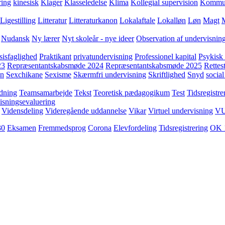
ring
kinesisk
Klager
Klasseledelse
Klima
Kollegial supervision
Kommuni
Ligestilling
Litteratur
Litteraturkanon
Lokalaftale
Lokalløn
Løn
Magt
Nudansk
Ny lærer
Nyt skoleår - nye ideer
Observation af undervisnin
sisfaglighed
Praktikant
privatundervisning
Professionel kapital
Psykisk 
23
Repræsentantskabsmøde 2024
Repræsentantskabsmøde 2025
Rettest
yn
Sexchikane
Sexisme
Skærmfri undervisning
Skriftlighed
Snyd
social
dning
Teamsamarbejde
Tekst
Teoretisk pædagogikum
Test
Tidsregistre
isningsevaluering
Vidensdeling
Videregående uddannelse
Vikar
Virtuel undervisning
V
30
Eksamen
Fremmedsprog
Corona
Elevfordeling
Tidsregistrering
OK 