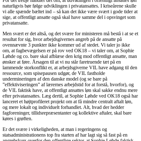
For det tredje handler det om, at udviklingen i offentligt ansattes løn
naturligvis bør følge udviklingen i privatansattes. I kriseårene skulle
vi alle spænde bæltet ind – så kan det ikke være svært i gode tider at
sige, at offentligt ansatte også skal have samme del i opsvinget som
privatansatte.
Men svært er det altså, og det svære for ministeren må bestå i at se et
resultat for sig, hvor arbejdsgivernes angreb på de ansatte på
ovennævnte 3 punkter ikke kommer ud af stedet. Vi taler jo ikke
om, at fagbevægelsen er på rov ved OK18 – vi taler om, at Sophie
Løhde og co. bare skal afblæse den krig mod offentligt ansatte, man
ønsker at føre. Årsagen til at vi nu står faretruende tæt på en
lammende storkonflikt er, at arbejdsgiverne VIL have adgang til den
ressource, som spisepausen udgør, de VIL fastholde
undermineringen af den danske model (og se bare på
”effektiviseringen” af lærernes arbejdstid for at forstå, hvorfor), og
de VIL faktisk have, at offentligt ansattes løn skal sakke endnu mere
efter privatansattes. Læg dertil, at Sophie Løhde ved OK18 også har
lanceret et højtprofileret projekt om at få mindre centralt aftalt løn,
og mere lokalt og individuelt forhandlet. Alt, hvad der hedder
fagforeninger, tillidsrepræsentanter og kollektive aftaler, skal bare
køres i grøften.
Er det svære i virkeligheden, at man i regeringens og
statsadministrationens top fra starten af har lagt sig så fast på en
angrebskurs overfor den offentlige sektor, at Sophie Løhde faktisk