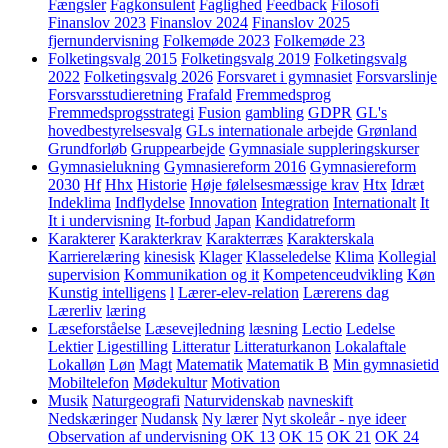
Fængsler
Fagkonsulent
Faglighed
Feedback
Filosofi
Finanslov 2023
Finanslov 2024
Finanslov 2025
fjernundervisning
Folkemøde 2023
Folkemøde 23
Folketingsvalg 2015
Folketingsvalg 2019
Folketingsvalg
2022
Folketingsvalg 2026
Forsvaret i gymnasiet
Forsvarslinje
Forsvarsstudieretning
Frafald
Fremmedsprog
Fremmedsprogsstrategi
Fusion
gambling
GDPR
GL's
hovedbestyrelsesvalg
GLs internationale arbejde
Grønland
Grundforløb
Gruppearbejde
Gymnasiale suppleringskurser
Gymnasielukning
Gymnasiereform 2016
Gymnasiereform
2030
Hf
Hhx
Historie
Høje følelsesmæssige krav
Htx
Idræt
Indeklima
Indflydelse
Innovation
Integration
Internationalt
It
It i undervisning
It-forbud
Japan
Kandidatreform
Karakterer
Karakterkrav
Karakterræs
Karakterskala
Karrierelæring
kinesisk
Klager
Klasseledelse
Klima
Kollegial
supervision
Kommunikation og it
Kompetenceudvikling
Køn
Kunstig intelligens
l
Lærer-elev-relation
Lærerens dag
Lærerliv
læring
Læseforståelse
Læsevejledning
læsning
Lectio
Ledelse
Lektier
Ligestilling
Litteratur
Litteraturkanon
Lokalaftale
Lokalløn
Løn
Magt
Matematik
Matematik B
Min gymnasietid
Mobiltelefon
Mødekultur
Motivation
Musik
Naturgeografi
Naturvidenskab
navneskift
Nedskæringer
Nudansk
Ny lærer
Nyt skoleår - nye ideer
Observation af undervisning
OK 13
OK 15
OK 21
OK 24