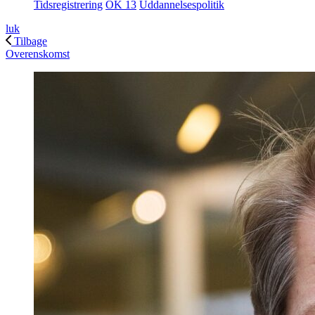
Tidsregistrering
OK 13
Uddannelsespolitik
luk
Tilbage
Overenskomst