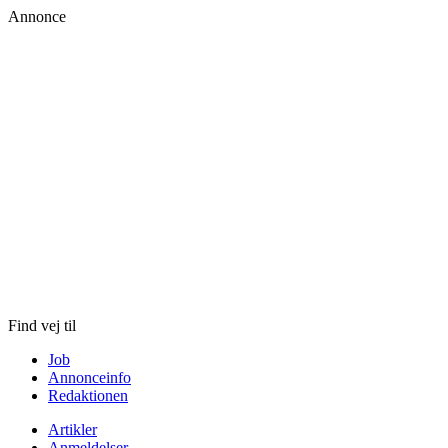
Annonce
Skip
to
content
Find vej til
Job
Annonceinfo
Redaktionen
Artikler
Anmeldelser