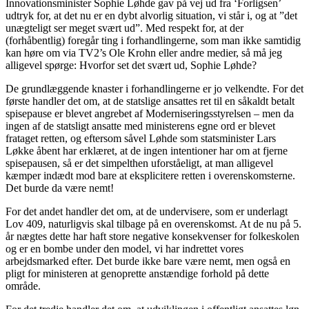
Innovationsminister Sophie Løhde gav på vej ud fra ‘Forligsen’
udtryk for, at det nu er en dybt alvorlig situation, vi står i, og at ”det
unægteligt ser meget svært ud”. Med respekt for, at der
(forhåbentlig) foregår ting i forhandlingerne, som man ikke samtidig
kan høre om via TV2’s Ole Krohn eller andre medier, så må jeg
alligevel spørge: Hvorfor set det svært ud, Sophie Løhde?
De grundlæggende knaster i forhandlingerne er jo velkendte. For det
første handler det om, at de statslige ansattes ret til en såkaldt betalt
spisepause er blevet angrebet af Moderniseringsstyrelsen – men da
ingen af de statsligt ansatte med ministerens egne ord er blevet
frataget retten, og eftersom såvel Løhde som statsminister Lars
Løkke åbent har erklæret, at de ingen intentioner har om at fjerne
spisepausen, så er det simpelthen uforståeligt, at man alligevel
kæmper indædt mod bare at eksplicitere retten i overenskomsterne.
Det burde da være nemt!
For det andet handler det om, at de undervisere, som er underlagt
Lov 409, naturligvis skal tilbage på en overenskomst. At de nu på 5.
år nægtes dette har haft store negative konsekvenser for folkeskolen
og er en bombe under den model, vi har indrettet vores
arbejdsmarked efter. Det burde ikke bare være nemt, men også en
pligt for ministeren at genoprette anstændige forhold på dette
område.