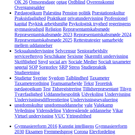
OK 26
Omsorgsdage
optag
Ordblind
Overenskomst
Overgangsalder
Pædagogikum
Palæstina
Pension
politik
Præstationskultur
Praksisfaglighed
Praktikant
privatundervisning
Professionel
kapital
Psykisk arbejdsmiljø
Psykologisk tryghed
regeringens
gymnasieudspil
Religion
Repræsentantskabsmøde
Repræsentantskabsmøde 2023
Repræsentantskabsmøde 2024
Repræsentantskabsmøde 2025
Rettestrategier
samarbejde
mellem uddannelser
Seksualundervisning
Selvcensur
Seniorarbejdsliv
serviceeftersyn
Sexchikane
Sexisme
Skærmfri undervisning
Skriftlighed
Snyd
social arv
Sociale Medier
Socialt taxameter
søgetal
SOP
Sorgorlov
SRP
Stress
Studiepraktik
Studieretning
Studietur
Sverige
Sygdom
Talblindhed
Taxameter
Taxameterordning
Teamsamarbejde
Tekst
Teoretisk
pædagogikum
Test
Tidsregistrering
Tillidsrepræsentant
Tilsyn
Tværfaglighed
Uddannelsespolitik
Udveksling
Undervisning
Undervisningsdifferentiering
Undervisningsevaluering
ungdomskultur
ungdomsuddannelse
valg
Valgkamp
Vejledning
Vidensdeling
Videregående uddannelse
Vikar
Virtuel undervisning
VUC
Ytringsfrihed
Gymnasiereform 2016
Kunstig intelligens
Gymnasiereform
2030
Eksamen
Fremmedsprog
Corona
Elevfordeling