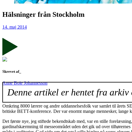
Hälsninger från Stockholm
14. maj 2014
Skrevet af_
Anne Boie Johannesson
Denne artikel er hentet fra arkiv 
Omkring 8000 lærere og andre uddannelsesfolk var samlet til årets 
britiske BETT-konference. Der var enormt mange mennesker, lange køer 
Det første nye, jeg stiftede bekendtskab med, var en stille forelæsni
gardinafskærmning til messeområdet uden det gik ud over tilhørernes k
måde i auditorier. Gad vide om det også ville hjælpe på vores elevers 