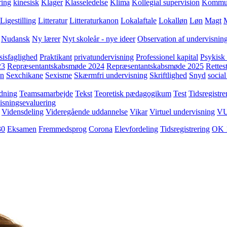
ring
kinesisk
Klager
Klasseledelse
Klima
Kollegial supervision
Kommuni
Ligestilling
Litteratur
Litteraturkanon
Lokalaftale
Lokalløn
Løn
Magt
Nudansk
Ny lærer
Nyt skoleår - nye ideer
Observation af undervisnin
sisfaglighed
Praktikant
privatundervisning
Professionel kapital
Psykisk 
23
Repræsentantskabsmøde 2024
Repræsentantskabsmøde 2025
Rettest
yn
Sexchikane
Sexisme
Skærmfri undervisning
Skriftlighed
Snyd
social
dning
Teamsamarbejde
Tekst
Teoretisk pædagogikum
Test
Tidsregistre
isningsevaluering
Vidensdeling
Videregående uddannelse
Vikar
Virtuel undervisning
V
30
Eksamen
Fremmedsprog
Corona
Elevfordeling
Tidsregistrering
OK 