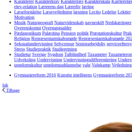
Karakterer
Karakterkrav
Karakterræs
Karakterskala
Karrierelæ
elev-relation
Lærerens dag
Lærerliv
læring
Læseforståelse
Læsevejledning
læsning
Lectio
Ledelse
Lektier
Motivation
Musik
Naturgeografi
Naturvidenskab
navneskift
Nedskæringer
Overenskomst
Overgangsalder
Pædagogikum
Palæstina
Pension
politik
Præstationskultur
Prak
Religion
Repræsentantskabsmøde
Repræsentantskabsmøde 20
Seksualundervisning
Selvcensur
Seniorarbejdsliv
serviceefters
Stress
Studiepraktik
Studieretning
Studietur
Sverige
Sygdom
Talblindhed
Taxameter
Taxameteror
Udveksling
Undervisning
Undervisningsdifferentiering
Underv
ungdomskultur
ungdomsuddannelse
valg
Valgkamp
Vejledning
Gymnasiereform 2016
Kunstig intelligens
Gymnasiereform 20
luk
Tilbage