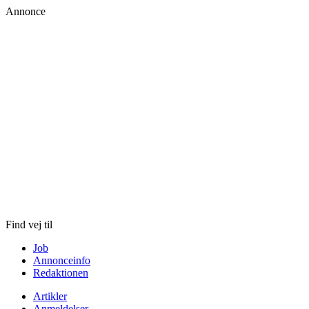
Annonce
Skip
to
content
Find vej til
Job
Annonceinfo
Redaktionen
Artikler
Anmeldelser