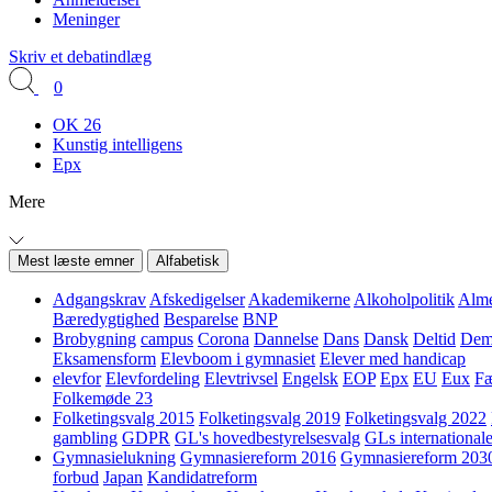
Meninger
Skriv et debatindlæg
0
OK 26
Kunstig intelligens
Epx
Mere
Mest læste emner
Alfabetisk
Adgangskrav
Afskedigelser
Akademikerne
Alkoholpolitik
Alme
Bæredygtighed
Besparelse
BNP
Brobygning
campus
Corona
Dannelse
Dans
Dansk
Deltid
Demo
Eksamensform
Elevboom i gymnasiet
Elever med handicap
elevfor
Elevfordeling
Elevtrivsel
Engelsk
EOP
Epx
EU
Eux
Fæ
Folkemøde 23
Folketingsvalg 2015
Folketingsvalg 2019
Folketingsvalg 2022
gambling
GDPR
GL's hovedbestyrelsesvalg
GLs internationale
Gymnasielukning
Gymnasiereform 2016
Gymnasiereform 203
forbud
Japan
Kandidatreform