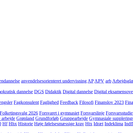
ndannelse
anvendelsesorienteret undervisning
AP
APV
arb
Arbejdsgl
kratisk dannelse
DGS
Didaktik
Digital dannelse
Digital eksamensov
ngsler
Fagkonsulent
Faglighed
Feedback
Filosofi
Finanslov 2023
Fin
Folketingsvalg 2026
Forsvaret i gymnasiet
Forsvarslinje
Forsvarsstudie
 arbejde
Grønland
Grundforløb
Gruppearbejde
Gymnasiale supplering
0
Hf
Hhx
Historie
Høje følelsesmæssige krav
Htx
Idræt
Indeklima
Indf