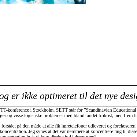
og er ikke optimeret til det nye desi
SETT-konference i Stockholm. SETT står for ”Scandinavian Educational
og visse logistiske problemer med blandt andet frokost, men frem for a
ng, forstået på den måde at alle fik høretelefoner udleveret og forelæs
oncentration. Jeg synes at det var nemmere at koncentrere mig til diss
koncentration hvis vi kom direkte ind i deres ører?