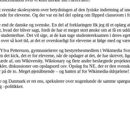
svenske skolesystem over betydningen af den fysiske indretning af underv
e for eleverne. Og der var en hel del oplæg om flipped classroom i forsk
end de danske og svenske. En del af forklaringen fik jeg til et oplæg a
, hvad der bliver sagt, fordi de har et meget stort ønske om at få en ud
en studenterhue. Det vil sige, at de kan tage studentereksamen i deres e
over så kort tid, at det er overskueligt for eleverne at følge med og vær
af Ylva Pettersson, gymnasielærer og bestyrelsesmedlem i Wikimedia Sver
det kick, det er for eleverne, når de opdager at det, de har skrevet, li
de af, om Wikiversity, Wiktionary og flere andre beslægtede projekter.
ikler, diskussioner om opslagsord osv. Opslag fra NE, der er den svens
r på de to. Meget øjenåbnende – og hatten af for Wikimedia-ildsjælene!
ige og Danmark er ret ens, spekulerer over nogenlunde de samme spørgsm
 –politikker.