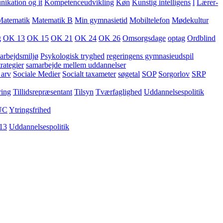
kation og it
Kompetenceudvikling
Køn
Kunstig intelligens
l
Lærer-
Matematik
Matematik B
Min gymnasietid
Mobiltelefon
Mødekultur
g
OK 13
OK 15
OK 21
OK 24
OK 26
Omsorgsdage
optag
Ordblind
arbejdsmiljø
Psykologisk tryghed
regeringens gymnasieudspil
rategier
samarbejde mellem uddannelser
 arv
Sociale Medier
Socialt taxameter
søgetal
SOP
Sorgorlov
SRP
ring
Tillidsrepræsentant
Tilsyn
Tværfaglighed
Uddannelsespolitik
UC
Ytringsfrihed
13
Uddannelsespolitik