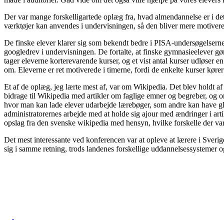
Der var mange forskelligartede oplæg fra, hvad almendannelse er i det 
værktøjer kan anvendes i undervisningen, så den bliver mere motiverend
De finske elever klarer sig som bekendt bedre i PISA-undersøgelserne 
googledrev i undervisningen. De fortalte, at finske gymnasieelever gør
tager eleverne korterevarende kurser, og et vist antal kurser udløser 
om. Eleverne er ret motiverede i timerne, fordi de enkelte kurser kører 
Et af de oplæg, jeg lærte mest af, var om Wikipedia. Det blev holdt 
bidrage til Wikipedia med artikler om faglige emner og begreber, og om 
hvor man kan lade elever udarbejde lærebøger, som andre kan have glæ
administratorernes arbejde med at holde sig ajour med ændringer i art
opslag fra den svenske wikipedia med hensyn, hvilke forskelle der va
Det mest interessante ved konferencen var at opleve at lærere i Sver
sig i samme retning, trods landenes forskellige uddannelsessystemer og