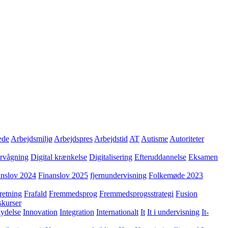
æde
Arbejdsmiljø
Arbejdspres
Arbejdstid
AT
Autisme
Autoriteter
ervågning
Digital krænkelse
Digitalisering
Efteruddannelse
Eksamen
anslov 2024
Finanslov 2025
fjernundervisning
Folkemøde 2023
retning
Frafald
Fremmedsprog
Fremmedsprogsstrategi
Fusion
skurser
lydelse
Innovation
Integration
Internationalt
It
It i undervisning
It-