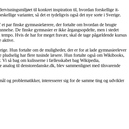
isningsmiljøet til konkret inspiration til, hvordan forskellige it-
ellige varianter, så det er tydeligvis også det nye sorte i Sverige.
f et par finske gymnasielærere, der fortalte om hvordan de brugte
dannelse. De finske gymnasier er ikke årgangsopdelte, men i stedet
get tempo. Hvis de har for meget fravær, skal de tage pågældende kursus
e aktive.
ige. Hun fortalte om de muligheder, der er for at lade gymnasieelever
ge pludselig har flere tusinde læsere. Hun fortalte også om Wikibooks,
 Vi så bag om kulisserne i fællesskabet bag Wikipedia,
ke analog til denstoredanske.dk, blev sammenlignet med tilsvarende
ål og problematikker, interesserer sig for de samme ting og udvikler