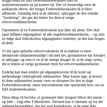
bygge enten en fuld forberedelseseksamen eller en
studentereksamen op på kortere tid. Det vil formentlig være de
uafklarede elever, der bruger Forberedelsesskolen til at blive
afklarede. Samtidig med at de afklares, opbygger de den omtalte
”forsikring”, der gør det lettere for dem at vælge
erhvervsuddannelserne.
Oprettelsen af en Forberedelsesskole kan ikke stå alene. Der skal
også indføres adgangskrav til alle ungdomsuddannelserne, – og som
en følge skal folkeskolens afgangsprøve indrettes, så den kan bruges
til dette.
Vi må også opfordre erhvervsskolerne til at etablere et mere
tillokkende uddannelsesmiljø i stil med det, gymnasierne har formået
at opbygge, og som er en af de mange årsager til, at de unge synes,
det er lettere at vælge gymnasiet frem for erhvervsuddannelserne.
Endelig kan man ændres på adgangskravene til de korte og
mellemlange videregående uddannelser. Man kunne sige, at kravet
til disse uddannelser kunne være en eksamen fra den to-årige
Forberedelsesskole, mens universiteterne bør opretholde krav om en
fuld studentereksamen.
Disse tiltag vil bevirke, at gymnasiet ikke længere bliver det eneste –
og lette – valg efter Folkeskolen. Dermed kan vi dæmme op for det
uddannelsessnobberi, der har som konsekvens, at de unge ikke