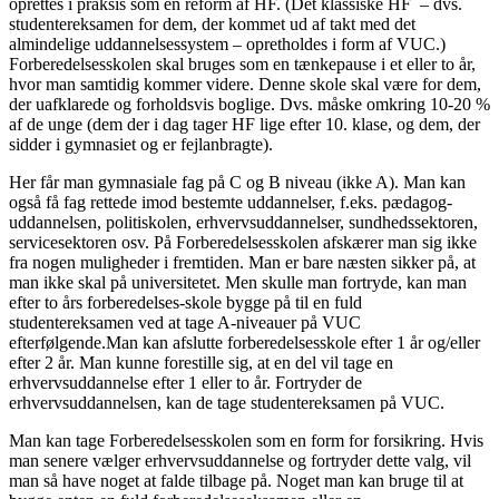
oprettes i praksis som en reform af HF. (Det klassiske HF – dvs.
studentereksamen for dem, der kommet ud af takt med det
almindelige uddannelsessystem – opretholdes i form af VUC.)
Forberedelsesskolen skal bruges som en tænkepause i et eller to år,
hvor man samtidig kommer videre. Denne skole skal være for dem,
der uafklarede og forholdsvis boglige. Dvs. måske omkring 10-20 %
af de unge (dem der i dag tager HF lige efter 10. klase, og dem, der
sidder i gymnasiet og er fejlanbragte).
Her får man gymnasiale fag på C og B niveau (ikke A). Man kan
også få fag rettede imod bestemte uddannelser, f.eks. pædagog-
uddannelsen, politiskolen, erhvervsuddannelser, sundhedssektoren,
servicesektoren osv. På Forberedelsesskolen afskærer man sig ikke
fra nogen muligheder i fremtiden. Man er bare næsten sikker på, at
man ikke skal på universitetet. Men skulle man fortryde, kan man
efter to års forberedelses-skole bygge på til en fuld
studentereksamen ved at tage A-niveauer på VUC
efterfølgende.Man kan afslutte forberedelsesskole efter 1 år og/eller
efter 2 år. Man kunne forestille sig, at en del vil tage en
erhvervsuddannelse efter 1 eller to år. Fortryder de
erhvervsuddannelsen, kan de tage studentereksamen på VUC.
Man kan tage Forberedelsesskolen som en form for forsikring. Hvis
man senere vælger erhvervsuddannelse og fortryder dette valg, vil
man så have noget at falde tilbage på. Noget man kan bruge til at