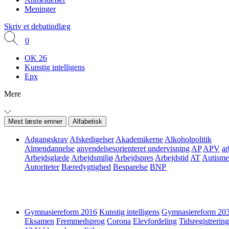
Meninger
Skriv et debatindlæg
0
OK 26
Kunstig intelligens
Epx
Mere
Mest læste emner
Alfabetisk
Adgangskrav
Afskedigelser
Akademikerne
Alkoholpolitik
Almendannelse
anvendelsesorienteret undervisning
AP
APV
ar
Arbejdsglæde
Arbejdsmiljø
Arbejdspres
Arbejdstid
AT
Autisme
Autoriteter
Bæredygtighed
Besparelse
BNP
Gymnasiereform 2016
Kunstig intelligens
Gymnasiereform 20
Eksamen
Fremmedsprog
Corona
Elevfordeling
Tidsregistrering