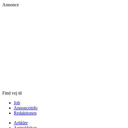
Annonce
Skip
to
content
Find vej til
Job
Annonceinfo
Redaktionen
Artikler
Anmeldelser