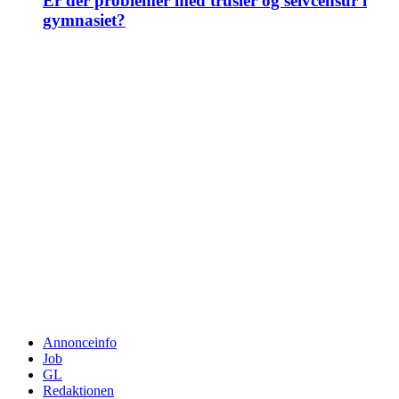
Er der problemer med trusler og selvcensur i
gymnasiet?
Annonceinfo
Job
GL
Redaktionen