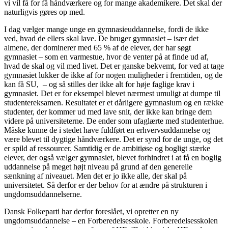
vi vil få for få håndværkere og for mange akademikere. Det skal der
naturligvis gøres op med.
I dag vælger mange unge en gymnasieuddannelse, fordi de ikke
ved, hvad de ellers skal lave. De bruger gymnasiet – især det
almene, der dominerer med 65 % af de elever, der har søgt
gymnasiet – som en varmestue, hvor de venter på at finde ud af,
hvad de skal og vil med livet. Det er ganske bekvemt, for ved at tage
gymnasiet lukker de ikke af for nogen muligheder i fremtiden, og de
kan få SU, – og så stilles der ikke alt for høje faglige krav i
gymnasiet. Det er for eksempel blevet nærmest umuligt at dumpe til
studentereksamen. Resultatet er et dårligere gymnasium og en række
studenter, der kommer ud med lave snit, der ikke kan bringe dem
videre på universiteterne. De ender som ufaglærte med studenterhue.
Måske kunne de i stedet have fuldført en erhvervsuddannelse og
være blevet til dygtige håndværkere. Det er synd for de unge, og det
er spild af ressourcer. Samtidig er de ambitiøse og bogligt stærke
elever, der også vælger gymnasiet, blevet forhindret i at få en boglig
uddannelse på meget højt niveau på grund af den generelle
sænkning af niveauet. Men det er jo ikke alle, der skal på
universitetet. Så derfor er der behov for at ændre på strukturen i
ungdomsuddannelserne.
Dansk Folkeparti har derfor foreslået, vi opretter en ny
ungdomsuddannelse – en Forberedelsesskole. Forberedelsesskolen