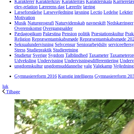
Karakterer
Karakterkrav
Karakterræs
Karakterskala
Karrierelæ
elev-relation
Lærerens dag
Lærerliv
læring
Læseforståelse
Læsevejledning
læsning
Lectio
Ledelse
Lektier
Motivation
Musik
Naturgeografi
Naturvidenskab
navneskift
Nedskæringer
Overenskomst
Overgangsalder
Pædagogikum
Palæstina
Pension
politik
Præstationskultur
Prak
Religion
Repræsentantskabsmøde
Repræsentantskabsmøde 20
Seksualundervisning
Selvcensur
Seniorarbejdsliv
serviceefters
Stress
Studiepraktik
Studieretning
Studietur
Sverige
Sygdom
Talblindhed
Taxameter
Taxameteror
Udveksling
Undervisning
Undervisningsdifferentiering
Underv
ungdomskultur
ungdomsuddannelse
valg
Valgkamp
Vejledning
Gymnasiereform 2016
Kunstig intelligens
Gymnasiereform 20
luk
Tilbage