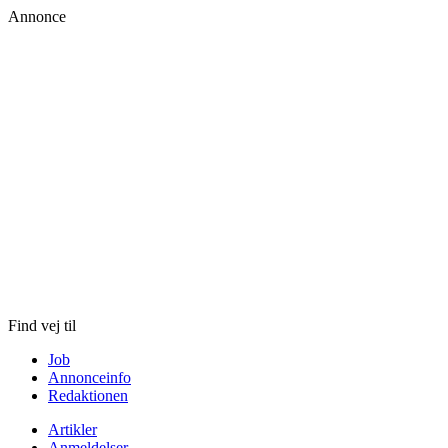
Annonce
Skip
to
content
Find vej til
Job
Annonceinfo
Redaktionen
Artikler
Anmeldelser