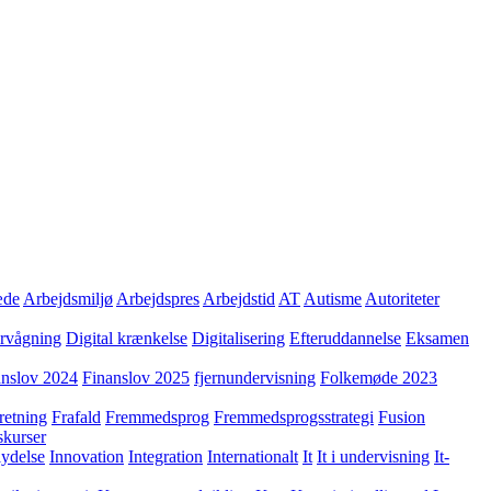
æde
Arbejdsmiljø
Arbejdspres
Arbejdstid
AT
Autisme
Autoriteter
ervågning
Digital krænkelse
Digitalisering
Efteruddannelse
Eksamen
anslov 2024
Finanslov 2025
fjernundervisning
Folkemøde 2023
retning
Frafald
Fremmedsprog
Fremmedsprogsstrategi
Fusion
skurser
lydelse
Innovation
Integration
Internationalt
It
It i undervisning
It-