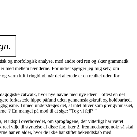
gn.
ktisk og morfologisk analyse, med andre ord ren og skær grammatik.
 sidder med mellem hænderne. Forundret spørger jeg mig selv, om
g varm luft i ringbind, når det allerede er en realitet uden for
dagogiske catwalk, hvor nye navne med nye ideer – oftest en del
ligere forkastede hippe påfund uden gennemslagskraft og holdbarhed.
gtig isme. Tilmed understreges det, at intet bliver som grengymnasiet,
ne”? En mangel på mod til at sige: ”Tog vi fejl? ”
a, et udspil overhovedet, om sprogfagene, der vitterligt har været
eel vilje til styrkelse af disse fag, især 2. fremmedsprog nok; så skal
ikerne har en alder, hvor de ikke har stiftet bekendtskab med