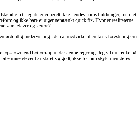
stændig ret. Jeg deler generelt ikke hendes partis holdninger, men ret,
l reform og ikke bare et uigennemtænkt quick fix. Hvor er realiteterne
erne samt elever og lærere?
n ordentlig undervisning uden at medvirke til en falsk forestilling om
ere top-down end bottom-up under denne regering. Jeg vil nu tænke på
alle mine elever har klaret sig godt, ikke for min skyld men deres –