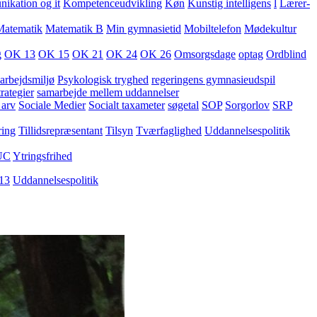
kation og it
Kompetenceudvikling
Køn
Kunstig intelligens
l
Lærer-
Matematik
Matematik B
Min gymnasietid
Mobiltelefon
Mødekultur
g
OK 13
OK 15
OK 21
OK 24
OK 26
Omsorgsdage
optag
Ordblind
arbejdsmiljø
Psykologisk tryghed
regeringens gymnasieudspil
rategier
samarbejde mellem uddannelser
 arv
Sociale Medier
Socialt taxameter
søgetal
SOP
Sorgorlov
SRP
ring
Tillidsrepræsentant
Tilsyn
Tværfaglighed
Uddannelsespolitik
UC
Ytringsfrihed
13
Uddannelsespolitik