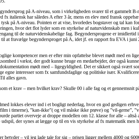
05.
ndersprog på A-niveau, som i virkeligheden svarer til et gammelt B-nive
ed fx italiensk har således A efter 3 år, mens en elev med fransk oppeb
k på A-niveau. Pointen er at vise, hvorledes bogstaver og tal kan forv
egeringen, hvor det flot lyder som en styrkelse af naturvidenskab men i k
 engang til de naturvidenskabelige fag. Begyndersprogene er imidlertid 
til at fravælge begyndersproget på A, idet jf. en rapport fra EVA i ju
roglige kompetencer men er efter min opfattelse blevet mødt med en ligeg
ksomhed i vækst, der godt kunne bruge en medarbejder, der også kunne n
okumentation mødt med – ligegyldighed. Det er sikkert også svært som c
ige egne interesser som fx samfundsfaglige og politiske især. Kvalifice
il alles gavn.
tter som et krav – men hvilket krav? Skulle 00 i alle fag og et gennemsni
Tilmed lokkes elever ind i et bogligt nederlag, hvor en god gedigen er
r film i timerne), ”kan-ikke”( og vil måske ikke prøve) og ”vil-gerne”,
urde partiet overveje at droppe modellen om 12. klasse for alle – alts
ine udspil, der synes at lægge op til en vis styrkelse af fx matematik men
r betyder – vil jeg lade tale for sig – prisen ligger mellem 4000 og 60