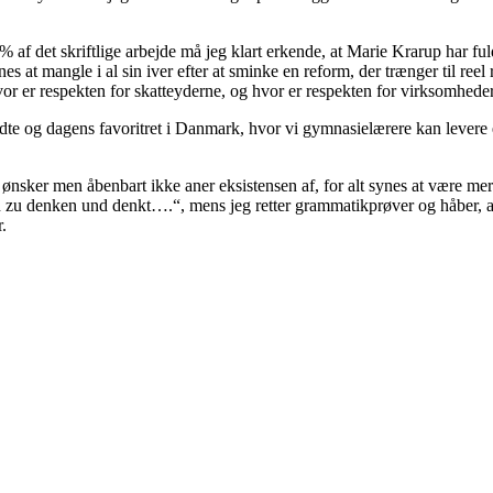
 af det skriftlige arbejde må jeg klart erkende, at Marie Krarup har fuld
s at mangle i al sin iver efter at sminke en reform, der trænger til ree
 hvor er respekten for skatteyderne, og hvor er respekten for virksomhed
dte og dagens favoritret i Danmark, hvor vi gymnasielærere kan levere e
ønsker men åbenbart ikke aner eksistensen af, for alt synes at være m
an zu denken und denkt….“, mens jeg retter grammatikprøver og håber, at 
.