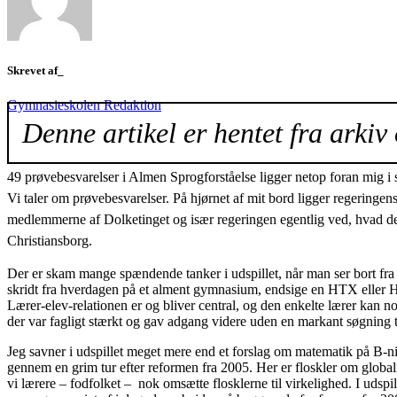
Skrevet af_
Gymnasieskolen Redaktion
Denne artikel er hentet fra arkiv 
49 prøvebesvarelser i Almen Sprogforståelse ligger netop foran mig i
Vi taler om prøvebesvarelser. På hjørnet af mit bord ligger regeringen
medlemmerne af Dolketinget og især regeringen egentlig ved, hvad de træ
Christiansborg.
Der er skam mange spændende tanker i udspillet, når man ser bort fr
skridt fra hverdagen på et alment gymnasium, endsige en HTX eller H
Lærer-elev-relationen er og bliver central, og den enkelte lærer kan 
der var fagligt stærkt og gav adgang videre uden en markant søgning t
Jeg savner i udspillet meget mere end et forslag om matematik på B-nive
gennem en grim tur efter reformen fra 2005. Her er floskler om globalis
vi lærere – fodfolket – nok omsætte flosklerne til virkelighed. I udspil