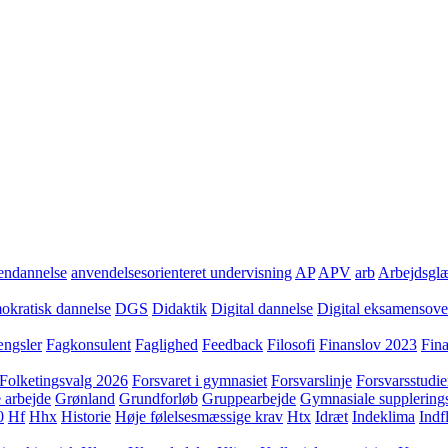
ndannelse
anvendelsesorienteret undervisning
AP
APV
arb
Arbejdsgl
kratisk dannelse
DGS
Didaktik
Digital dannelse
Digital eksamensov
ngsler
Fagkonsulent
Faglighed
Feedback
Filosofi
Finanslov 2023
Fin
Folketingsvalg 2026
Forsvaret i gymnasiet
Forsvarslinje
Forsvarsstudie
 arbejde
Grønland
Grundforløb
Gruppearbejde
Gymnasiale supplering
0
Hf
Hhx
Historie
Høje følelsesmæssige krav
Htx
Idræt
Indeklima
Indf