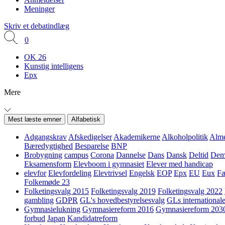
Meninger
Skriv et debatindlæg
0
OK 26
Kunstig intelligens
Epx
Mere
Mest læste emner
Alfabetisk
Adgangskrav
Afskedigelser
Akademikerne
Alkoholpolitik
Alme
Bæredygtighed
Besparelse
BNP
Brobygning
campus
Corona
Dannelse
Dans
Dansk
Deltid
Demo
Eksamensform
Elevboom i gymnasiet
Elever med handicap
elevfor
Elevfordeling
Elevtrivsel
Engelsk
EOP
Epx
EU
Eux
Fæ
Folkemøde 23
Folketingsvalg 2015
Folketingsvalg 2019
Folketingsvalg 2022
gambling
GDPR
GL's hovedbestyrelsesvalg
GLs internationale
Gymnasielukning
Gymnasiereform 2016
Gymnasiereform 203
forbud
Japan
Kandidatreform