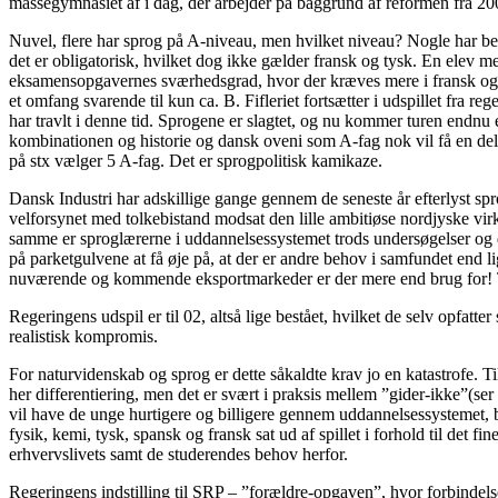
massegymnasiet af i dag, der arbejder på baggrund af reformen fra 20
Nuvel, flere har sprog på A-niveau, men hvilket niveau? Nogle har begy
det er obligatorisk, hvilket dog ikke gælder fransk og tysk. En elev m
eksamensopgavernes sværhedsgrad, hvor der kræves mere i fransk og tys
et omfang svarende til kun ca. B. Fifleriet fortsætter i udspillet fra r
har travlt i denne tid. Sprogene er slagtet, og nu kommer turen endnu
kombinationen og historie og dansk oveni som A-fag nok vil få en del 
på stx vælger 5 A-fag. Det er sprogpolitisk kamikaze.
Dansk Industri har adskillige gange gennem de seneste år efterlyst sp
velforsynet med tolkebistand modsat den lille ambitiøse nordjyske vir
samme er sproglærerne i uddannelsessystemet trods undersøgelser og d
på parketgulvene at få øje på, at der er andre behov i samfundet end l
nuværende og kommende eksportmarkeder er der mere end brug for! T
Regeringens udspil er til 02, altså lige bestået, hvilket de selv opfa
realistisk kompromis.
For naturvidenskab og sprog er dette såkaldte krav jo en katastrofe. 
her differentiering, men det er svært i praksis mellem ”gider-ikke”(se
vil have de unge hurtigere og billigere gennem uddannelsessystemet, b
fysik, kemi, tysk, spansk og fransk sat ud af spillet i forhold til det f
erhvervslivets samt de studerendes behov herfor.
Regeringens indstilling til SRP – ”forældre-opgaven”, hvor forbindelse