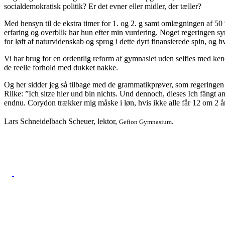
socialdemokratisk politik? Er det evner eller midler, der tæller?
Med hensyn til de ekstra timer for 1. og 2. g samt omlægningen af 50 %
erfaring og overblik har hun efter min vurdering. Noget regeringen syne
for løft af naturvidenskab og sprog i dette dyrt finansierede spin, og
Vi har brug for en ordentlig reform af gymnasiet uden selfies med ken
de reelle forhold med dukket nakke.
Og her sidder jeg så tilbage med de grammatikprøver, som regeringen 
Rilke: ”Ich sitze hier und bin nichts. Und dennoch, dieses Ich fängt 
endnu. Corydon trækker mig måske i løn, hvis ikke alle får 12 om 2 år
Lars Schneidelbach Scheuer, lektor,
.
Gefion Gymnasium