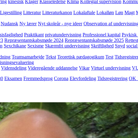
ring
kinesisk
Klager
Klasseledelse
Klima
Kollegial supervision
Kommuni
Ligestilling
Litteratur
Litteraturkanon
Lokalaftale
Lokalløn
Løn
Magt
Nudansk
Ny lærer
Nyt skoleår - nye ideer
Observation af undervisnin
sisfaglighed
Praktikant
privatundervisning
Professionel kapital
Psykisk 
23
Repræsentantskabsmøde 2024
Repræsentantskabsmøde 2025
Rettest
yn
Sexchikane
Sexisme
Skærmfri undervisning
Skriftlighed
Snyd
social
dning
Teamsamarbejde
Tekst
Teoretisk pædagogikum
Test
Tidsregistre
isningsevaluering
Vidensdeling
Videregående uddannelse
Vikar
Virtuel undervisning
V
30
Eksamen
Fremmedsprog
Corona
Elevfordeling
Tidsregistrering
OK 