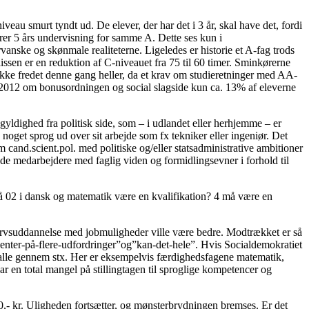
au smurt tyndt ud. De elever, der har det i 3 år, skal have det, fordi
ærer 5 års undervisning for samme A. Dette ses kun i
anske og skønmale realiteterne. Ligeledes er historie et A-fag trods
ulissen er en reduktion af C-niveauet fra 75 til 60 timer. Sminkørerne
ikke fredet denne gang heller, da et krav om studieretninger med AA-
ni 2012 om bonusordningen og social slagside kun ca. 13% af eleverne
yldighed fra politisk side, som – i udlandet eller herhjemme – er
oget sprog ud over sit arbejde som fx tekniker eller ingeniør. Det
and.scient.pol. med politiske og/eller statsadministrative ambitioner
rede medarbejdere med faglig viden og formidlingsevner i forhold til
t på 02 i dansk og matematik være en kvalifikation? 4 må være en
hvervsuddannelse med jobmuligheder ville være bedre. Modtrækket er så
 ”venter-på-flere-udfordringer”og”kan-det-hele”. Hvis Socialdemokratiet
å alle gennem stx. Her er eksempelvis færdighedsfagene matematik,
 har en total mangel på stillingtagen til sproglige kompetencer og
00,- kr. Uligheden fortsætter, og mønsterbrydningen bremses. Er det