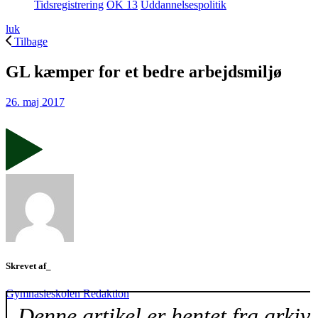
Tidsregistrering
OK 13
Uddannelsespolitik
luk
Tilbage
GL kæmper for et bedre arbejdsmiljø
26. maj 2017
Skrevet af_
Gymnasieskolen Redaktion
Denne artikel er hentet fra arkiv