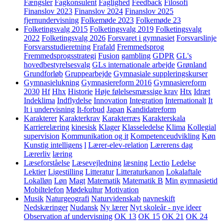
Fængsler
Fagkonsulent
Faglighed
Feedback
Filosofi
Finanslov 2023
Finanslov 2024
Finanslov 2025
fjernundervisning
Folkemøde 2023
Folkemøde 23
Folketingsvalg 2015
Folketingsvalg 2019
Folketingsvalg
2022
Folketingsvalg 2026
Forsvaret i gymnasiet
Forsvarslinje
Forsvarsstudieretning
Frafald
Fremmedsprog
Fremmedsprogsstrategi
Fusion
gambling
GDPR
GL's
hovedbestyrelsesvalg
GLs internationale arbejde
Grønland
Grundforløb
Gruppearbejde
Gymnasiale suppleringskurser
Gymnasielukning
Gymnasiereform 2016
Gymnasiereform
2030
Hf
Hhx
Historie
Høje følelsesmæssige krav
Htx
Idræt
Indeklima
Indflydelse
Innovation
Integration
Internationalt
It
It i undervisning
It-forbud
Japan
Kandidatreform
Karakterer
Karakterkrav
Karakterræs
Karakterskala
Karrierelæring
kinesisk
Klager
Klasseledelse
Klima
Kollegial
supervision
Kommunikation og it
Kompetenceudvikling
Køn
Kunstig intelligens
l
Lærer-elev-relation
Lærerens dag
Lærerliv
læring
Læseforståelse
Læsevejledning
læsning
Lectio
Ledelse
Lektier
Ligestilling
Litteratur
Litteraturkanon
Lokalaftale
Lokalløn
Løn
Magt
Matematik
Matematik B
Min gymnasietid
Mobiltelefon
Mødekultur
Motivation
Musik
Naturgeografi
Naturvidenskab
navneskift
Nedskæringer
Nudansk
Ny lærer
Nyt skoleår - nye ideer
Observation af undervisning
OK 13
OK 15
OK 21
OK 24