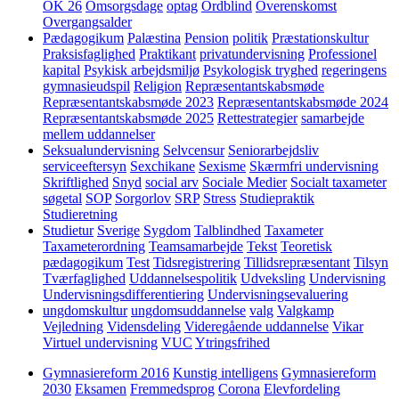
OK 26
Omsorgsdage
optag
Ordblind
Overenskomst
Overgangsalder
Pædagogikum
Palæstina
Pension
politik
Præstationskultur
Praksisfaglighed
Praktikant
privatundervisning
Professionel
kapital
Psykisk arbejdsmiljø
Psykologisk tryghed
regeringens
gymnasieudspil
Religion
Repræsentantskabsmøde
Repræsentantskabsmøde 2023
Repræsentantskabsmøde 2024
Repræsentantskabsmøde 2025
Rettestrategier
samarbejde
mellem uddannelser
Seksualundervisning
Selvcensur
Seniorarbejdsliv
serviceeftersyn
Sexchikane
Sexisme
Skærmfri undervisning
Skriftlighed
Snyd
social arv
Sociale Medier
Socialt taxameter
søgetal
SOP
Sorgorlov
SRP
Stress
Studiepraktik
Studieretning
Studietur
Sverige
Sygdom
Talblindhed
Taxameter
Taxameterordning
Teamsamarbejde
Tekst
Teoretisk
pædagogikum
Test
Tidsregistrering
Tillidsrepræsentant
Tilsyn
Tværfaglighed
Uddannelsespolitik
Udveksling
Undervisning
Undervisningsdifferentiering
Undervisningsevaluering
ungdomskultur
ungdomsuddannelse
valg
Valgkamp
Vejledning
Vidensdeling
Videregående uddannelse
Vikar
Virtuel undervisning
VUC
Ytringsfrihed
Gymnasiereform 2016
Kunstig intelligens
Gymnasiereform
2030
Eksamen
Fremmedsprog
Corona
Elevfordeling