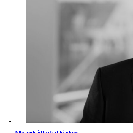
Alle nedslidte skal hjælpes