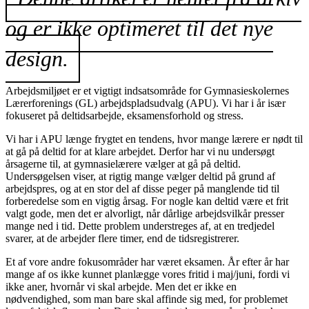
og er ikke optimeret til det nye
design.
Arbejdsmiljøet er et vigtigt indsatsområde for Gymnasieskolernes
Lærerforenings (GL) arbejdspladsudvalg (APU). Vi har i år især
fokuseret på deltidsarbejde, eksamensforhold og stress.
Vi har i APU længe frygtet en tendens, hvor mange lærere er nødt til
at gå på deltid for at klare arbejdet. Derfor har vi nu undersøgt
årsagerne til, at gymnasielærere vælger at gå på deltid.
Undersøgelsen viser, at rigtig mange vælger deltid på grund af
arbejdspres, og at en stor del af disse peger på manglende tid til
forberedelse som en vigtig årsag. For nogle kan deltid være et frit
valgt gode, men det er alvorligt, når dårlige arbejdsvilkår presser
mange ned i tid. Dette problem understreges af, at en tredjedel
svarer, at de arbejder flere timer, end de tidsregistrerer.
Et af vore andre fokusområder har været eksamen. År efter år har
mange af os ikke kunnet planlægge vores fritid i maj/juni, fordi vi
ikke aner, hvornår vi skal arbejde. Men det er ikke en
nødvendighed, som man bare skal affinde sig med, for problemet