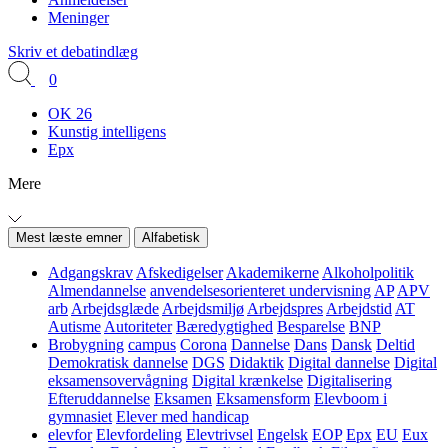
Meninger
Skriv et debatindlæg
0
OK 26
Kunstig intelligens
Epx
Mere
Mest læste emner
Alfabetisk
Adgangskrav
Afskedigelser
Akademikerne
Alkoholpolitik
Almendannelse
anvendelsesorienteret undervisning
AP
APV
arb
Arbejdsglæde
Arbejdsmiljø
Arbejdspres
Arbejdstid
AT
Autisme
Autoriteter
Bæredygtighed
Besparelse
BNP
Brobygning
campus
Corona
Dannelse
Dans
Dansk
Deltid
Demokratisk dannelse
DGS
Didaktik
Digital dannelse
Digital
eksamensovervågning
Digital krænkelse
Digitalisering
Efteruddannelse
Eksamen
Eksamensform
Elevboom i
gymnasiet
Elever med handicap
elevfor
Elevfordeling
Elevtrivsel
Engelsk
EOP
Epx
EU
Eux