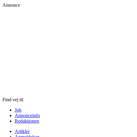
Annonce
Skip
to
content
Find vej til
Job
Annonceinfo
Redaktionen
Artikler
Anmeldelser