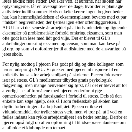
løses faktisk flere steder. Det sker ved, at lærerne, når skolen har
oplysningerne, får en oversigt over de dage, hvor der er planlagte
aktiviteter indtil sommer. Hvis enkelte lærere ingen begivenheder
har, kan hemmeligholdelsen af eksamensplanen bevares med et par
”falske” begivenheder, der fjernes igen efter offentliggørelsen. I
APU har vi det seneste år arbejdet på at indsamle dette og lignende
eksempler på problematiske forhold omkring eksamen, som man
ofte godt kan løse med lidt god vilje. Det er blevet til GL’s
anbefalinger omkring eksamen og censur, som man kan læse på
gl.org, og som vi opfordrer jer til at diskutere med de ansvarlige på
jeres skole.
For nylig modtog I pjecen Pas godt på dig og dine kollegaer, som
har sit udspring i APU. Vi ønsker med pjecen at inspirere til en
kollektiv indsats for arbejdsmiljøet på skolerne. Pjecen fokuserer
især på stress. GL’s medlemmer tilbydes gratis psykologisk
rådgivning, men mange henvender sig først, når det er blevet alt for
alvorligt – et af formålene med pjecen er derfor at øge
opmærksomheden på faresignaler i forhold til stress. Dels så den
enkelte kan søge hjælp, dels så I som fællesskab på skolen kan
drøfte forbedringer af arbejdsmiljøet. Pjecen er ikke et
vidundermiddel, der tryller stress væk, men vi tror på, at I ved en
fælles indsats kan rykke arbejdsmiljøet i en bedre retning. Derfor er
pjecen også fulgt op af en opfordring til tillidsrepræsentanterne om
at afholde et klubmøde om temaet.