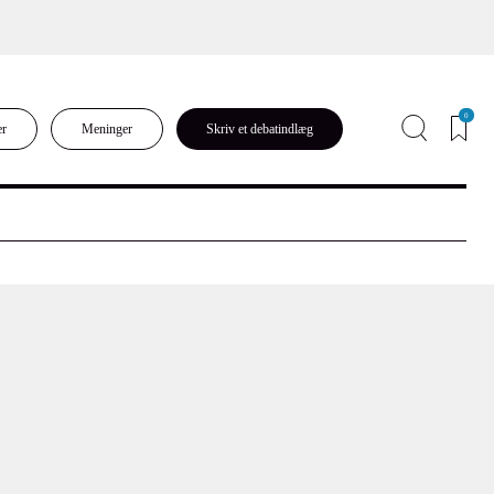
0
er
Meninger
Skriv et debatindlæg