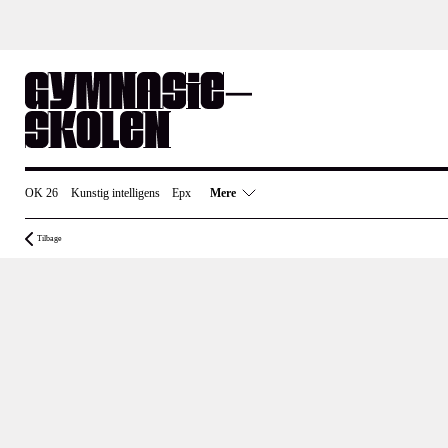
Skip
to
content
OK 26
Kunstig intelligens
Epx
Mere
Tilbage