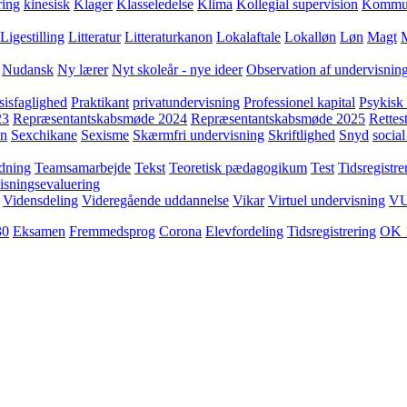
ring
kinesisk
Klager
Klasseledelse
Klima
Kollegial supervision
Kommuni
Ligestilling
Litteratur
Litteraturkanon
Lokalaftale
Lokalløn
Løn
Magt
Nudansk
Ny lærer
Nyt skoleår - nye ideer
Observation af undervisnin
sisfaglighed
Praktikant
privatundervisning
Professionel kapital
Psykisk 
23
Repræsentantskabsmøde 2024
Repræsentantskabsmøde 2025
Rettest
yn
Sexchikane
Sexisme
Skærmfri undervisning
Skriftlighed
Snyd
social
dning
Teamsamarbejde
Tekst
Teoretisk pædagogikum
Test
Tidsregistre
isningsevaluering
Vidensdeling
Videregående uddannelse
Vikar
Virtuel undervisning
V
30
Eksamen
Fremmedsprog
Corona
Elevfordeling
Tidsregistrering
OK 