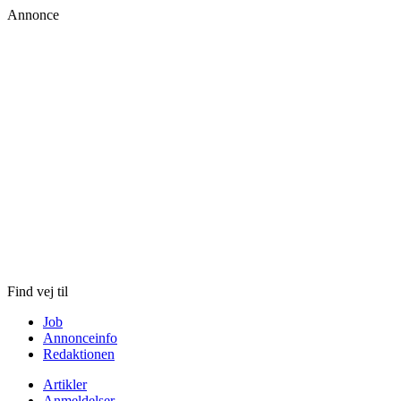
Annonce
Skip
to
content
Find vej til
Job
Annonceinfo
Redaktionen
Artikler
Anmeldelser