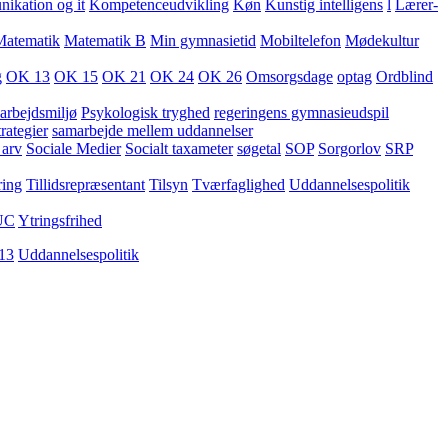
kation og it
Kompetenceudvikling
Køn
Kunstig intelligens
l
Lærer-
Matematik
Matematik B
Min gymnasietid
Mobiltelefon
Mødekultur
g
OK 13
OK 15
OK 21
OK 24
OK 26
Omsorgsdage
optag
Ordblind
arbejdsmiljø
Psykologisk tryghed
regeringens gymnasieudspil
rategier
samarbejde mellem uddannelser
 arv
Sociale Medier
Socialt taxameter
søgetal
SOP
Sorgorlov
SRP
ring
Tillidsrepræsentant
Tilsyn
Tværfaglighed
Uddannelsespolitik
UC
Ytringsfrihed
13
Uddannelsespolitik