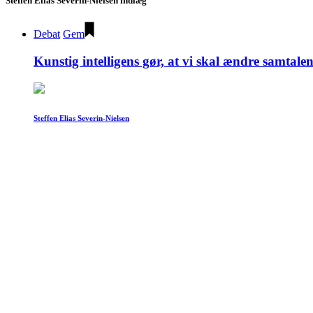
Steffen Elias Severin-Nielsen indlæg
Debat
Gem
Kunstig intelligens gør, at vi skal ændre samtale
Steffen Elias Severin-Nielsen