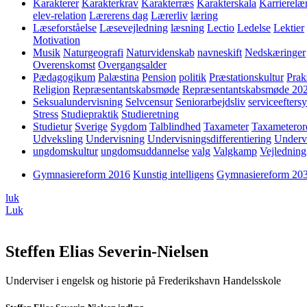
Karakterer
Karakterkrav
Karakterræs
Karakterskala
Karrierelæ
elev-relation
Lærerens dag
Lærerliv
læring
Læseforståelse
Læsevejledning
læsning
Lectio
Ledelse
Lektier
Motivation
Musik
Naturgeografi
Naturvidenskab
navneskift
Nedskæringer
Overenskomst
Overgangsalder
Pædagogikum
Palæstina
Pension
politik
Præstationskultur
Prak
Religion
Repræsentantskabsmøde
Repræsentantskabsmøde 20
Seksualundervisning
Selvcensur
Seniorarbejdsliv
serviceefters
Stress
Studiepraktik
Studieretning
Studietur
Sverige
Sygdom
Talblindhed
Taxameter
Taxameteror
Udveksling
Undervisning
Undervisningsdifferentiering
Underv
ungdomskultur
ungdomsuddannelse
valg
Valgkamp
Vejledning
Gymnasiereform 2016
Kunstig intelligens
Gymnasiereform 20
luk
Luk
Steffen Elias Severin-Nielsen
Underviser i engelsk og historie på Frederikshavn Handelsskole