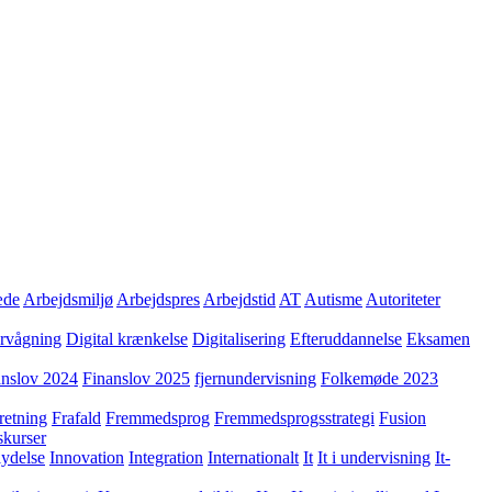
æde
Arbejdsmiljø
Arbejdspres
Arbejdstid
AT
Autisme
Autoriteter
ervågning
Digital krænkelse
Digitalisering
Efteruddannelse
Eksamen
anslov 2024
Finanslov 2025
fjernundervisning
Folkemøde 2023
retning
Frafald
Fremmedsprog
Fremmedsprogsstrategi
Fusion
skurser
lydelse
Innovation
Integration
Internationalt
It
It i undervisning
It-