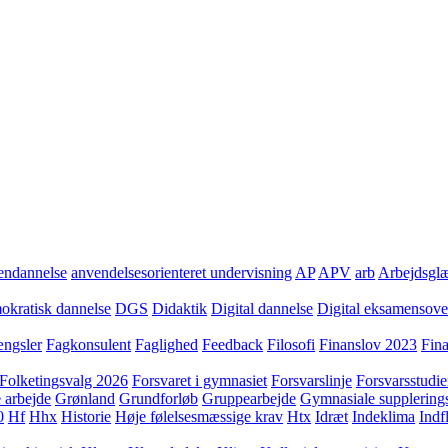
ndannelse
anvendelsesorienteret undervisning
AP
APV
arb
Arbejdsgl
kratisk dannelse
DGS
Didaktik
Digital dannelse
Digital eksamensov
ngsler
Fagkonsulent
Faglighed
Feedback
Filosofi
Finanslov 2023
Fin
Folketingsvalg 2026
Forsvaret i gymnasiet
Forsvarslinje
Forsvarsstudie
 arbejde
Grønland
Grundforløb
Gruppearbejde
Gymnasiale supplering
0
Hf
Hhx
Historie
Høje følelsesmæssige krav
Htx
Idræt
Indeklima
Indf