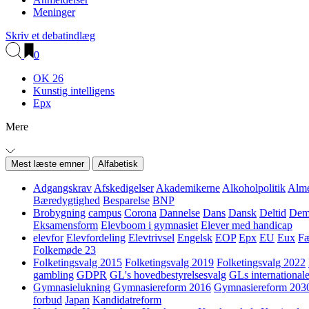
Meninger
Skriv et debatindlæg
0
OK 26
Kunstig intelligens
Epx
Mere
Mest læste emner
Alfabetisk
Adgangskrav
Afskedigelser
Akademikerne
Alkoholpolitik
Alme
Bæredygtighed
Besparelse
BNP
Brobygning
campus
Corona
Dannelse
Dans
Dansk
Deltid
Demo
Eksamensform
Elevboom i gymnasiet
Elever med handicap
elevfor
Elevfordeling
Elevtrivsel
Engelsk
EOP
Epx
EU
Eux
Fæ
Folkemøde 23
Folketingsvalg 2015
Folketingsvalg 2019
Folketingsvalg 2022
gambling
GDPR
GL's hovedbestyrelsesvalg
GLs internationale
Gymnasielukning
Gymnasiereform 2016
Gymnasiereform 203
forbud
Japan
Kandidatreform