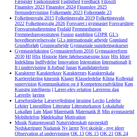
Fængsler
Fagkonsulent
Faglighed
Feedback
Filosofi
Finanslov 2023
Finanslov 2024
Finanslov 2025
fjernundervisning
Folkemøde 2023
Folkemøde 23
Folketingsvalg 2015
Folketingsvalg 2019
Folketingsvalg
2022
Folketingsvalg 2026
Forsvaret i gymnasiet
Forsvarslinje
Forsvarsstudieretning
Frafald
Fremmedsprog
Fremmedsprogsstrategi
Fusion
gambling
GDPR
GL's
hovedbestyrelsesvalg
GLs internationale arbejde
Grønland
Grundforløb
Gruppearbejde
Gymnasiale suppleringskurser
Gymnasielukning
Gymnasiereform 2016
Gymnasiereform
2030
Hf
Hhx
Historie
Høje følelsesmæssige krav
Htx
Idræt
Indeklima
Indflydelse
Innovation
Integration
Internationalt
It
It i undervisning
It-forbud
Japan
Kandidatreform
Karakterer
Karakterkrav
Karakterræs
Karakterskala
Karrierelæring
kinesisk
Klager
Klasseledelse
Klima
Kollegial
supervision
Kommunikation og it
Kompetenceudvikling
Køn
Kunstig intelligens
l
Lærer-elev-relation
Lærerens dag
Lærerliv
læring
Læseforståelse
Læsevejledning
læsning
Lectio
Ledelse
Lektier
Ligestilling
Litteratur
Litteraturkanon
Lokalaftale
Lokalløn
Løn
Magt
Matematik
Matematik B
Min gymnasietid
Mobiltelefon
Mødekultur
Motivation
Musik
Naturgeografi
Naturvidenskab
navneskift
Nedskæringer
Nudansk
Ny lærer
Nyt skoleår - nye ideer
Observation af undervisning
OK 13
OK 15
OK 21
OK 24