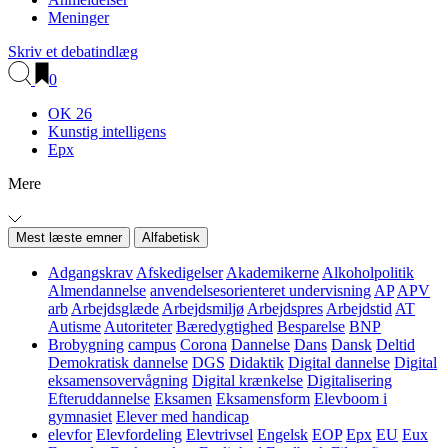
Meninger
Skriv et debatindlæg
0
OK 26
Kunstig intelligens
Epx
Mere
Mest læste emner
Alfabetisk
Adgangskrav
Afskedigelser
Akademikerne
Alkoholpolitik
Almendannelse
anvendelsesorienteret undervisning
AP
APV
arb
Arbejdsglæde
Arbejdsmiljø
Arbejdspres
Arbejdstid
AT
Autisme
Autoriteter
Bæredygtighed
Besparelse
BNP
Brobygning
campus
Corona
Dannelse
Dans
Dansk
Deltid
Demokratisk dannelse
DGS
Didaktik
Digital dannelse
Digital
eksamensovervågning
Digital krænkelse
Digitalisering
Efteruddannelse
Eksamen
Eksamensform
Elevboom i
gymnasiet
Elever med handicap
elevfor
Elevfordeling
Elevtrivsel
Engelsk
EOP
Epx
EU
Eux