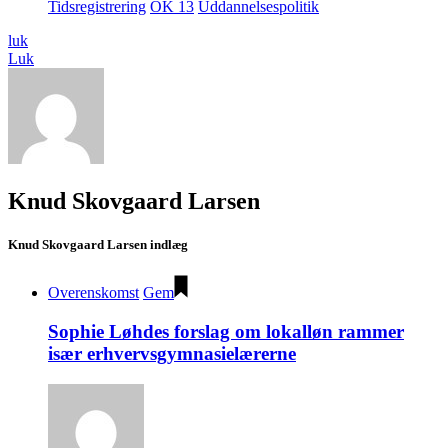
Tidsregistrering
OK 13
Uddannelsespolitik
luk
Luk
Knud Skovgaard Larsen
Knud Skovgaard Larsen indlæg
Overenskomst
Gem
Sophie Løhdes forslag om lokalløn rammer
især erhvervsgymnasielærerne