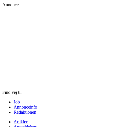
Annonce
Skip
to
content
Find vej til
Job
Annonceinfo
Redaktionen
Artikler
Anmeldelser