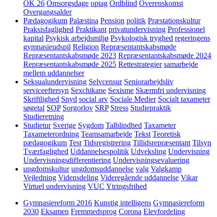
OK 26
Omsorgsdage
optag
Ordblind
Overenskomst
Overgangsalder
Pædagogikum
Palæstina
Pension
politik
Præstationskultur
Praksisfaglighed
Praktikant
privatundervisning
Professionel
kapital
Psykisk arbejdsmiljø
Psykologisk tryghed
regeringens
gymnasieudspil
Religion
Repræsentantskabsmøde
Repræsentantskabsmøde 2023
Repræsentantskabsmøde 2024
Repræsentantskabsmøde 2025
Rettestrategier
samarbejde
mellem uddannelser
Seksualundervisning
Selvcensur
Seniorarbejdsliv
serviceeftersyn
Sexchikane
Sexisme
Skærmfri undervisning
Skriftlighed
Snyd
social arv
Sociale Medier
Socialt taxameter
søgetal
SOP
Sorgorlov
SRP
Stress
Studiepraktik
Studieretning
Studietur
Sverige
Sygdom
Talblindhed
Taxameter
Taxameterordning
Teamsamarbejde
Tekst
Teoretisk
pædagogikum
Test
Tidsregistrering
Tillidsrepræsentant
Tilsyn
Tværfaglighed
Uddannelsespolitik
Udveksling
Undervisning
Undervisningsdifferentiering
Undervisningsevaluering
ungdomskultur
ungdomsuddannelse
valg
Valgkamp
Vejledning
Vidensdeling
Videregående uddannelse
Vikar
Virtuel undervisning
VUC
Ytringsfrihed
Gymnasiereform 2016
Kunstig intelligens
Gymnasiereform
2030
Eksamen
Fremmedsprog
Corona
Elevfordeling