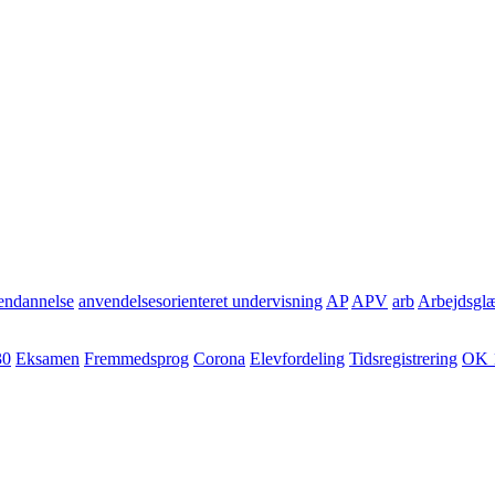
ndannelse
anvendelsesorienteret undervisning
AP
APV
arb
Arbejdsgl
30
Eksamen
Fremmedsprog
Corona
Elevfordeling
Tidsregistrering
OK 