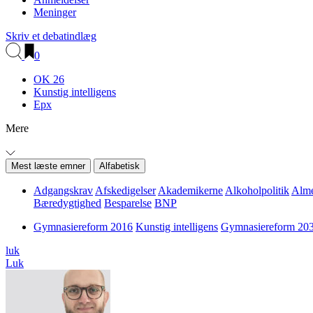
Meninger
Skriv et debatindlæg
0
OK 26
Kunstig intelligens
Epx
Mere
Mest læste emner
Alfabetisk
Adgangskrav
Afskedigelser
Akademikerne
Alkoholpolitik
Alme
Bæredygtighed
Besparelse
BNP
Gymnasiereform 2016
Kunstig intelligens
Gymnasiereform 20
luk
Luk