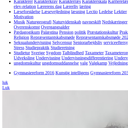
Karakterer
Karakterkrav
Karakterræs
Karakterskala
Karrierelæ
elev-relation
Lærerens dag
Lærerliv
læring
Læseforståelse
Læsevejledning
læsning
Lectio
Ledelse
Lektier
Motivation
Musik
Naturgeografi
Naturvidenskab
navneskift
Nedskæringer
Overenskomst
Overgangsalder
Pædagogikum
Palæstina
Pension
politik
Præstationskultur
Prak
Religion
Repræsentantskabsmøde
Repræsentantskabsmøde 20
Seksualundervisning
Selvcensur
Seniorarbejdsliv
serviceefters
Stress
Studiepraktik
Studieretning
Studietur
Sverige
Sygdom
Talblindhed
Taxameter
Taxameteror
Udveksling
Undervisning
Undervisningsdifferentiering
Underv
ungdomskultur
ungdomsuddannelse
valg
Valgkamp
Vejledning
Gymnasiereform 2016
Kunstig intelligens
Gymnasiereform 20
luk
Luk