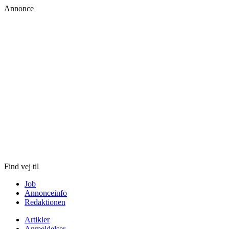
Annonce
Skip
to
content
Find vej til
Job
Annonceinfo
Redaktionen
Artikler
Anmeldelser