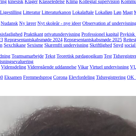
ring
kinesisk
Klager
Klasseledelse
Klima
Kollegial supervision
Kommuni
Ligestilling
Litteratur
Litteraturkanon
Lokalaftale
Lokalløn
Løn
Magt
Nudansk
Ny lærer
Nyt skoleår - nye ideer
Observation af undervisnin
sisfaglighed
Praktikant
privatundervisning
Professionel kapital
Psykisk 
23
Repræsentantskabsmøde 2024
Repræsentantskabsmøde 2025
Rettest
yn
Sexchikane
Sexisme
Skærmfri undervisning
Skriftlighed
Snyd
social
dning
Teamsamarbejde
Tekst
Teoretisk pædagogikum
Test
Tidsregistre
isningsevaluering
Vidensdeling
Videregående uddannelse
Vikar
Virtuel undervisning
V
30
Eksamen
Fremmedsprog
Corona
Elevfordeling
Tidsregistrering
OK 