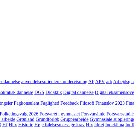
ndannelse
anvendelsesorienteret undervisning
AP
APV
arb
Arbejdsgl
kratisk dannelse
DGS
Didaktik
Digital dannelse
Digital eksamensov
ngsler
Fagkonsulent
Faglighed
Feedback
Filosofi
Finanslov 2023
Fin
Folketingsvalg 2026
Forsvaret i gymnasiet
Forsvarslinje
Forsvarsstudie
 arbejde
Grønland
Grundforløb
Gruppearbejde
Gymnasiale supplering
0
Hf
Hhx
Historie
Høje følelsesmæssige krav
Htx
Idræt
Indeklima
Indf