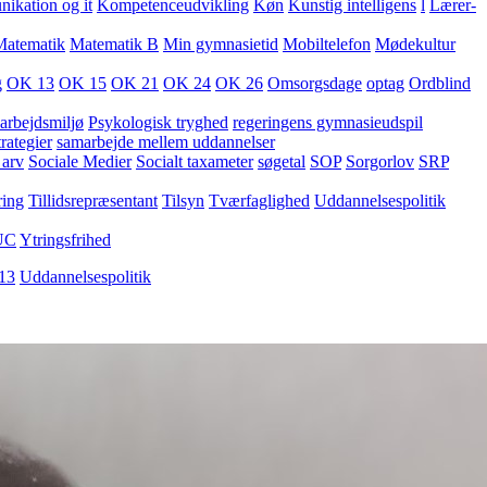
kation og it
Kompetenceudvikling
Køn
Kunstig intelligens
l
Lærer-
Matematik
Matematik B
Min gymnasietid
Mobiltelefon
Mødekultur
g
OK 13
OK 15
OK 21
OK 24
OK 26
Omsorgsdage
optag
Ordblind
arbejdsmiljø
Psykologisk tryghed
regeringens gymnasieudspil
rategier
samarbejde mellem uddannelser
 arv
Sociale Medier
Socialt taxameter
søgetal
SOP
Sorgorlov
SRP
ring
Tillidsrepræsentant
Tilsyn
Tværfaglighed
Uddannelsespolitik
UC
Ytringsfrihed
13
Uddannelsespolitik