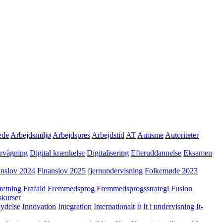
æde
Arbejdsmiljø
Arbejdspres
Arbejdstid
AT
Autisme
Autoriteter
ervågning
Digital krænkelse
Digitalisering
Efteruddannelse
Eksamen
anslov 2024
Finanslov 2025
fjernundervisning
Folkemøde 2023
retning
Frafald
Fremmedsprog
Fremmedsprogsstrategi
Fusion
skurser
lydelse
Innovation
Integration
Internationalt
It
It i undervisning
It-