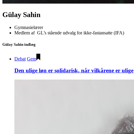
Gülay Sahin
Gymnasielærer
Medlem af GL’s stående udvalg for ikke-fastansatte (IFA)
Gülay Sahin indlæg
Debat
Gem
Den ulige løn er solidarisk, når vilkårene er ulige