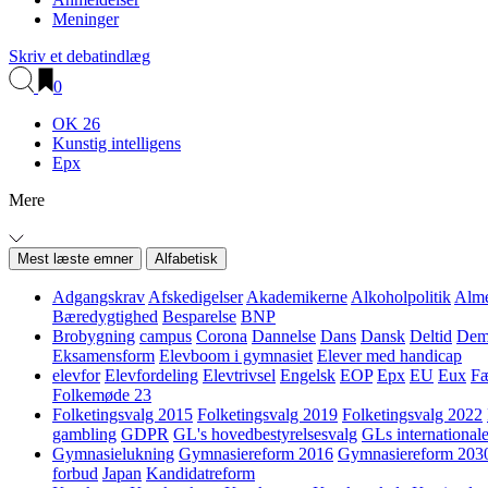
Meninger
Skriv et debatindlæg
0
OK 26
Kunstig intelligens
Epx
Mere
Mest læste emner
Alfabetisk
Adgangskrav
Afskedigelser
Akademikerne
Alkoholpolitik
Alme
Bæredygtighed
Besparelse
BNP
Brobygning
campus
Corona
Dannelse
Dans
Dansk
Deltid
Demo
Eksamensform
Elevboom i gymnasiet
Elever med handicap
elevfor
Elevfordeling
Elevtrivsel
Engelsk
EOP
Epx
EU
Eux
Fæ
Folkemøde 23
Folketingsvalg 2015
Folketingsvalg 2019
Folketingsvalg 2022
gambling
GDPR
GL's hovedbestyrelsesvalg
GLs internationale
Gymnasielukning
Gymnasiereform 2016
Gymnasiereform 203
forbud
Japan
Kandidatreform