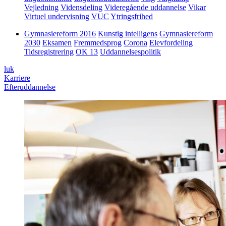
Vejledning
Vidensdeling
Videregående uddannelse
Vikar
Virtuel undervisning
VUC
Ytringsfrihed
Gymnasiereform 2016
Kunstig intelligens
Gymnasiereform
2030
Eksamen
Fremmedsprog
Corona
Elevfordeling
Tidsregistrering
OK 13
Uddannelsespolitik
luk
Karriere
Efteruddannelse