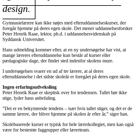
design.
Gymnasielærere kan ikke nøjes med efteruddannelseskurser, der
foregår hjemme på deres egen skole. Det mener uddannelsesforsker
Peter Henrik Raae, lektor, ph.d. i uddannelsesvidenskab på
Syddansk Universitet.
Hans udmelding kommer efter, at en ny undersøgelse har vist, at
mange læreres efteruddannelse kun består af kurser eller
pædagogiske dage, der finder sted indenfor skolens mure.
I undersøgelsen svarer en ud af tre lærere, at al deres
efteruddannelse i det sidste skoleår er foregået på deres egen skole.
Ingen erfaringsudveksling
Peter Henrik Raae er skeptisk over for tendensen. Tallet bør ikke
stige, lyder hans anbefaling.
”Det er en bekymrende tendens – især hvis tallet stiger, og det er de
samme lærere, der bliver hjemme på skolen år efter år,” siger han.
Skolebaserede kurser er typisk for hele lærerkollegiet, men kan også
være for bestemte faggrupper eller lærerteam.