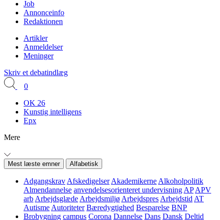
Job
Annonceinfo
Redaktionen
Artikler
Anmeldelser
Meninger
Skriv et debatindlæg
0
OK 26
Kunstig intelligens
Epx
Mere
Mest læste emner
Alfabetisk
Adgangskrav
Afskedigelser
Akademikerne
Alkoholpolitik
Almendannelse
anvendelsesorienteret undervisning
AP
APV
arb
Arbejdsglæde
Arbejdsmiljø
Arbejdspres
Arbejdstid
AT
Autisme
Autoriteter
Bæredygtighed
Besparelse
BNP
Brobygning
campus
Corona
Dannelse
Dans
Dansk
Deltid