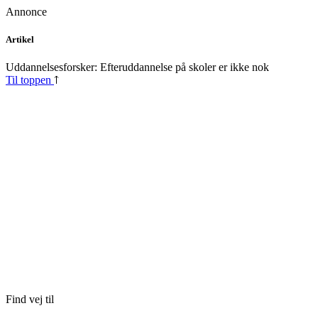
Annonce
Skip
Artikel
to
content
Uddannelsesforsker: Efteruddannelse på skoler er ikke nok
Til toppen
Find vej til