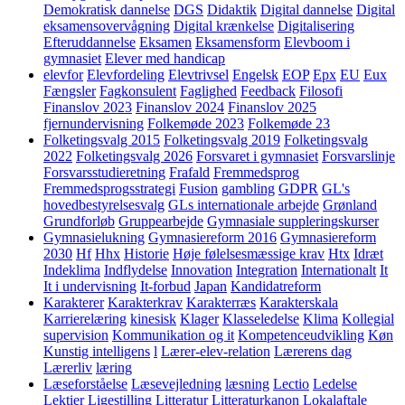
Demokratisk dannelse
DGS
Didaktik
Digital dannelse
Digital
eksamensovervågning
Digital krænkelse
Digitalisering
Efteruddannelse
Eksamen
Eksamensform
Elevboom i
gymnasiet
Elever med handicap
elevfor
Elevfordeling
Elevtrivsel
Engelsk
EOP
Epx
EU
Eux
Fængsler
Fagkonsulent
Faglighed
Feedback
Filosofi
Finanslov 2023
Finanslov 2024
Finanslov 2025
fjernundervisning
Folkemøde 2023
Folkemøde 23
Folketingsvalg 2015
Folketingsvalg 2019
Folketingsvalg
2022
Folketingsvalg 2026
Forsvaret i gymnasiet
Forsvarslinje
Forsvarsstudieretning
Frafald
Fremmedsprog
Fremmedsprogsstrategi
Fusion
gambling
GDPR
GL's
hovedbestyrelsesvalg
GLs internationale arbejde
Grønland
Grundforløb
Gruppearbejde
Gymnasiale suppleringskurser
Gymnasielukning
Gymnasiereform 2016
Gymnasiereform
2030
Hf
Hhx
Historie
Høje følelsesmæssige krav
Htx
Idræt
Indeklima
Indflydelse
Innovation
Integration
Internationalt
It
It i undervisning
It-forbud
Japan
Kandidatreform
Karakterer
Karakterkrav
Karakterræs
Karakterskala
Karrierelæring
kinesisk
Klager
Klasseledelse
Klima
Kollegial
supervision
Kommunikation og it
Kompetenceudvikling
Køn
Kunstig intelligens
l
Lærer-elev-relation
Lærerens dag
Lærerliv
læring
Læseforståelse
Læsevejledning
læsning
Lectio
Ledelse
Lektier
Ligestilling
Litteratur
Litteraturkanon
Lokalaftale