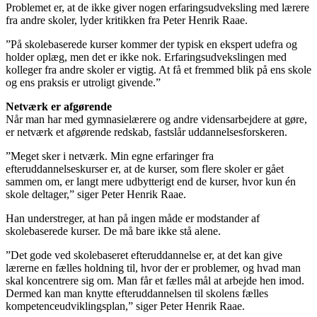
Problemet er, at de ikke giver nogen erfaringsudveksling med lærere
fra andre skoler, lyder kritikken fra Peter Henrik Raae.
”På skolebaserede kurser kommer der typisk en ekspert udefra og
holder oplæg, men det er ikke nok. Erfaringsudvekslingen med
kolleger fra andre skoler er vigtig. At få et fremmed blik på ens skole
og ens praksis er utroligt givende.”
Netværk er afgørende
Når man har med gymnasielærere og andre vidensarbejdere at gøre,
er netværk et afgørende redskab, fastslår uddannelsesforskeren.
”Meget sker i netværk. Min egne erfaringer fra
efteruddannelseskurser er, at de kurser, som flere skoler er gået
sammen om, er langt mere udbytterigt end de kurser, hvor kun én
skole deltager,” siger Peter Henrik Raae.
Han understreger, at han på ingen måde er modstander af
skolebaserede kurser. De må bare ikke stå alene.
”Det gode ved skolebaseret efteruddannelse er, at det kan give
lærerne en fælles holdning til, hvor der er problemer, og hvad man
skal koncentrere sig om. Man får et fælles mål at arbejde hen imod.
Dermed kan man knytte efteruddannelsen til skolens fælles
kompetenceudviklingsplan,” siger Peter Henrik Raae.