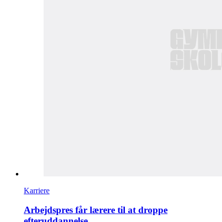
Karriere
Arbejdspres får lærere til at droppe
efteruddannelse