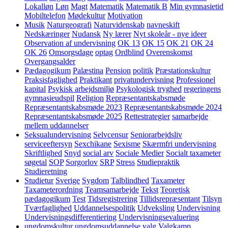
Lokalløn
Løn
Magt
Matematik
Matematik B
Min gymnasietid
Mobiltelefon
Mødekultur
Motivation
Musik
Naturgeografi
Naturvidenskab
navneskift
Nedskæringer
Nudansk
Ny lærer
Nyt skoleår - nye ideer
Observation af undervisning
OK 13
OK 15
OK 21
OK 24
OK 26
Omsorgsdage
optag
Ordblind
Overenskomst
Overgangsalder
Pædagogikum
Palæstina
Pension
politik
Præstationskultur
Praksisfaglighed
Praktikant
privatundervisning
Professionel
kapital
Psykisk arbejdsmiljø
Psykologisk tryghed
regeringens
gymnasieudspil
Religion
Repræsentantskabsmøde
Repræsentantskabsmøde 2023
Repræsentantskabsmøde 2024
Repræsentantskabsmøde 2025
Rettestrategier
samarbejde
mellem uddannelser
Seksualundervisning
Selvcensur
Seniorarbejdsliv
serviceeftersyn
Sexchikane
Sexisme
Skærmfri undervisning
Skriftlighed
Snyd
social arv
Sociale Medier
Socialt taxameter
søgetal
SOP
Sorgorlov
SRP
Stress
Studiepraktik
Studieretning
Studietur
Sverige
Sygdom
Talblindhed
Taxameter
Taxameterordning
Teamsamarbejde
Tekst
Teoretisk
pædagogikum
Test
Tidsregistrering
Tillidsrepræsentant
Tilsyn
Tværfaglighed
Uddannelsespolitik
Udveksling
Undervisning
Undervisningsdifferentiering
Undervisningsevaluering
ungdomskultur
ungdomsuddannelse
valg
Valgkamp