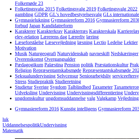
Folkemøde 23
Folketingsvalg 2015
Folketingsvalg 2019
Folketingsvalg 2022
gambling
GDPR
GL's hovedbestyrelsesvalg
GLs internationale
Gymnasielukning
Gymnasiereform 2016
Gymnasiereform 203
forbud
Japan
Kandidatreform
Karakterer
Karakterkrav
Karakterræs
Karakterskala
Karrierelæ
elev-relation
Lærerens dag
Lærerliv
læring
Læseforståelse
Læsevejledning
læsning
Lectio
Ledelse
Lektier
Motivation
Musik
Naturgeografi
Naturvidenskab
navneskift
Nedskæringer
Overenskomst
Overgangsalder
Pædagogikum
Palæstina
Pension
politik
Præstationskultur
Prak
Religion
Repræsentantskabsmøde
Repræsentantskabsmøde 20
Seksualundervisning
Selvcensur
Seniorarbejdsliv
serviceefters
Stress
Studiepraktik
Studieretning
Studietur
Sverige
Sygdom
Talblindhed
Taxameter
Taxameteror
Udveksling
Undervisning
Undervisningsdifferentiering
Underv
ungdomskultur
ungdomsuddannelse
valg
Valgkamp
Vejledning
Gymnasiereform 2016
Kunstig intelligens
Gymnasiereform 20
luk
Uddannelsespolitik
Undervisning
Matematik