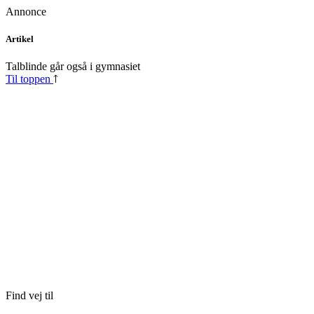
Annonce
Skip
Artikel
to
content
Talblinde går også i gymnasiet
Til toppen
Find vej til