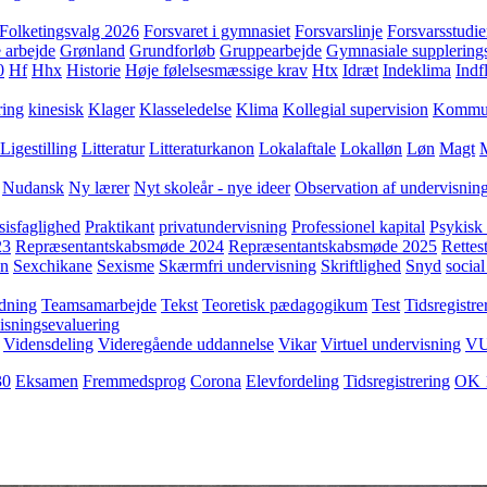
Folketingsvalg 2026
Forsvaret i gymnasiet
Forsvarslinje
Forsvarsstudie
 arbejde
Grønland
Grundforløb
Gruppearbejde
Gymnasiale supplering
0
Hf
Hhx
Historie
Høje følelsesmæssige krav
Htx
Idræt
Indeklima
Indf
ring
kinesisk
Klager
Klasseledelse
Klima
Kollegial supervision
Kommuni
Ligestilling
Litteratur
Litteraturkanon
Lokalaftale
Lokalløn
Løn
Magt
Nudansk
Ny lærer
Nyt skoleår - nye ideer
Observation af undervisnin
sisfaglighed
Praktikant
privatundervisning
Professionel kapital
Psykisk 
23
Repræsentantskabsmøde 2024
Repræsentantskabsmøde 2025
Rettest
yn
Sexchikane
Sexisme
Skærmfri undervisning
Skriftlighed
Snyd
social
dning
Teamsamarbejde
Tekst
Teoretisk pædagogikum
Test
Tidsregistre
isningsevaluering
Vidensdeling
Videregående uddannelse
Vikar
Virtuel undervisning
V
30
Eksamen
Fremmedsprog
Corona
Elevfordeling
Tidsregistrering
OK 