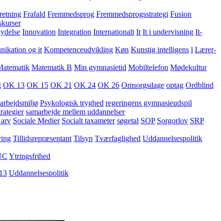
retning
Frafald
Fremmedsprog
Fremmedsprogsstrategi
Fusion
skurser
lydelse
Innovation
Integration
Internationalt
It
It i undervisning
It-
kation og it
Kompetenceudvikling
Køn
Kunstig intelligens
l
Lærer-
Matematik
Matematik B
Min gymnasietid
Mobiltelefon
Mødekultur
g
OK 13
OK 15
OK 21
OK 24
OK 26
Omsorgsdage
optag
Ordblind
arbejdsmiljø
Psykologisk tryghed
regeringens gymnasieudspil
rategier
samarbejde mellem uddannelser
 arv
Sociale Medier
Socialt taxameter
søgetal
SOP
Sorgorlov
SRP
ring
Tillidsrepræsentant
Tilsyn
Tværfaglighed
Uddannelsespolitik
UC
Ytringsfrihed
13
Uddannelsespolitik