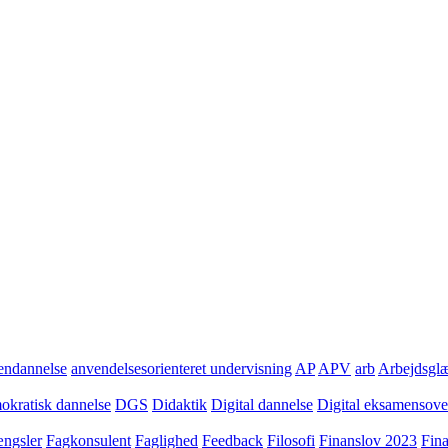
ndannelse
anvendelsesorienteret undervisning
AP
APV
arb
Arbejdsgl
kratisk dannelse
DGS
Didaktik
Digital dannelse
Digital eksamensov
ngsler
Fagkonsulent
Faglighed
Feedback
Filosofi
Finanslov 2023
Fin