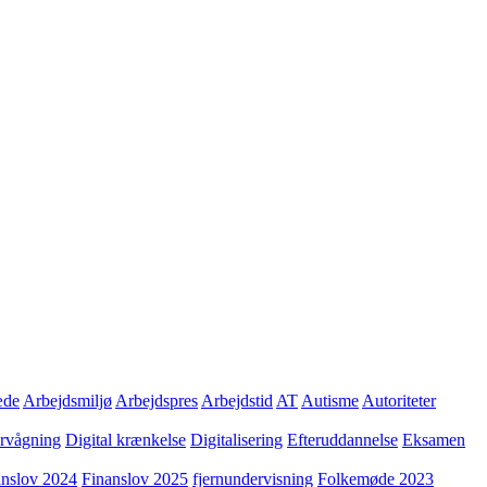
æde
Arbejdsmiljø
Arbejdspres
Arbejdstid
AT
Autisme
Autoriteter
ervågning
Digital krænkelse
Digitalisering
Efteruddannelse
Eksamen
anslov 2024
Finanslov 2025
fjernundervisning
Folkemøde 2023