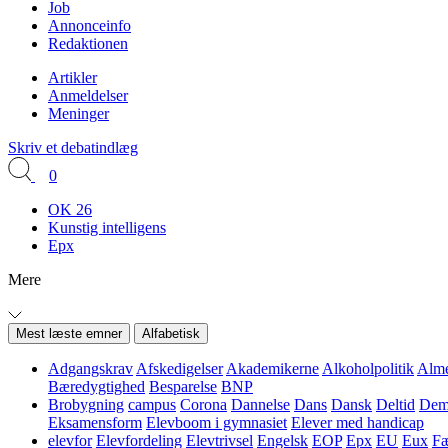
Job
Annonceinfo
Redaktionen
Artikler
Anmeldelser
Meninger
Skriv et debatindlæg
0
OK 26
Kunstig intelligens
Epx
Mere
Mest læste emner
Alfabetisk
Adgangskrav
Afskedigelser
Akademikerne
Alkoholpolitik
Alme
Bæredygtighed
Besparelse
BNP
Brobygning
campus
Corona
Dannelse
Dans
Dansk
Deltid
Demo
Eksamensform
Elevboom i gymnasiet
Elever med handicap
elevfor
Elevfordeling
Elevtrivsel
Engelsk
EOP
Epx
EU
Eux
Fæ