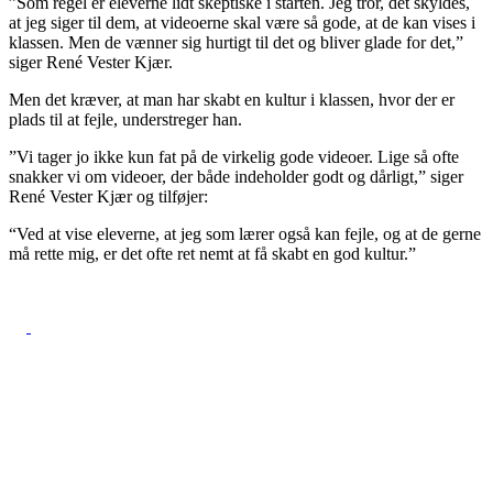
”Som regel er eleverne lidt skeptiske i starten. Jeg tror, det skyldes,
at jeg siger til dem, at videoerne skal være så gode, at de kan vises i
klassen. Men de vænner sig hurtigt til det og bliver glade for det,”
siger René Vester Kjær.
Men det kræver, at man har skabt en kultur i klassen, hvor der er
plads til at fejle, understreger han.
”Vi tager jo ikke kun fat på de virkelig gode videoer. Lige så ofte
snakker vi om videoer, der både indeholder godt og dårligt,” siger
René Vester Kjær og tilføjer:
“Ved at vise eleverne, at jeg som lærer også kan fejle, og at de gerne
må rette mig, er det ofte ret nemt at få skabt en god kultur.”