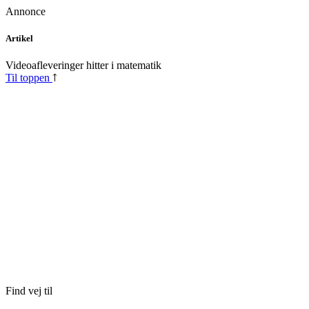
Annonce
Skip
Artikel
to
content
Videoafleveringer hitter i matematik
Til toppen
Find vej til