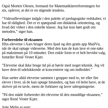
Også Morten Olesen, formand for Matematiklærerforeningen for
stx, oplever, at det er en stigende tendens.
”Videoafleveringer indgår i den palette af pædagogiske redskaber, vi
har til rådighed. Det er et spørgsmål om didaktisk orientering, og
hvad der virker i den enkelte klasse. Jeg har kun hørt godt om
metoden,” siger han.
Forberedelse til eksamen
Hhx-eleverne i Aars bruger deres Ipad og den gratis app MailVu,
når de skal optage videoerne. Med den kan de kun lave et one-take
på maksimum på 10 minutter. Den enkle form er et helt bevidst valg,
fortæller René Vester Kjær.
”Eleverne skal ikke bruge tid på at bøvle med noget teknisk. Jeg vil
have dem til udelukkende at koncentrere sig om indholdet.”
Han sætter altid eleverne sammen i grupper med to, tre eller fire
elever i hver, så de kan optage hinanden, og han vil helst have, at de
skriver på en tavle, mens de forklarer og laver udregningerne.
”På den måde forbereder det eleverne til den mundtlige eksamen,”
siger René Vester Kjær.
Jytte Melin er enig: