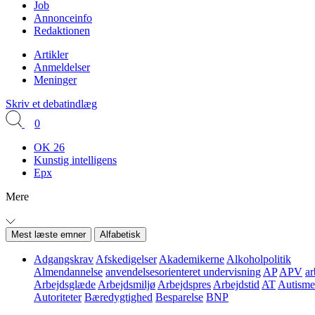
Job
Annonceinfo
Redaktionen
Artikler
Anmeldelser
Meninger
Skriv et debatindlæg
0
OK 26
Kunstig intelligens
Epx
Mere
Mest læste emner
Alfabetisk
Adgangskrav
Afskedigelser
Akademikerne
Alkoholpolitik
Almendannelse
anvendelsesorienteret undervisning
AP
APV
ar
Arbejdsglæde
Arbejdsmiljø
Arbejdspres
Arbejdstid
AT
Autisme
Autoriteter
Bæredygtighed
Besparelse
BNP