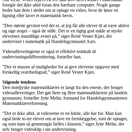
foregår det ikke altid foran den bærbare computer. Nogle gange
beder han dem i stedet om at optage en video, hvor de løser en
ligning eller laver et matematisk bevis.
”Den største gevinst ved det er, at jeg får alle elever til at være aktive
og sige noget – også de stille. Det er en rigtig god måde at styrke
elevernes mundtlige evner på,” siger René Vester Kjær, der
underviser i matematik på Handelsgymnasiet Aars.
Videoafleveringerne er også et effektivt redskab til
undervisningsdifferentiering, fortæller han.
”Der er masser af muligheder for at give eleverne opgaver med
forskellig sværhedsgrad,” siger René Vester Kjær.
Stigende tendens
Den nordjyske matematiklærer er langt fra den eneste, der bruger
videoafleveringer. Det gør flere og flere matematiklærere på landets
gymnasier, fortæller Jytte Melin, formand for Handelsgymnasiernes
Matematiklærerforening.
”Det er ikke altid, at videoerne er en lektie, alle har for. Man kan
også bede to-tre elever om at lave en fremlæggelse, som de optager,
og som man så gennemgår fælles i klassen,” siger Jytte Melin, der
selv bruger videoklip i sin undervisning.