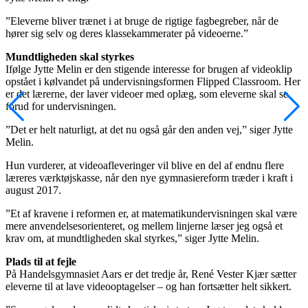
”Eleverne bliver trænet i at bruge de rigtige fagbegreber, når de
hører sig selv og deres klassekammerater på videoerne.”
Mundtligheden skal styrkes
Ifølge Jytte Melin er den stigende interesse for brugen af videoklip
opstået i kølvandet på undervisningsformen Flipped Classroom. Her
er det lærerne, der laver videoer med oplæg, som eleverne skal se
forud for undervisningen.
”Det er helt naturligt, at det nu også går den anden vej,” siger Jytte
Melin.
Hun vurderer, at videoafleveringer vil blive en del af endnu flere
læreres værktøjskasse, når den nye gymnasiereform træder i kraft i
august 2017.
”Et af kravene i reformen er, at matematikundervisningen skal være
mere anvendelsesorienteret, og mellem linjerne læser jeg også et
krav om, at mundtligheden skal styrkes,” siger Jytte Melin.
Plads til at fejle
På Handelsgymnasiet Aars er det tredje år, René Vester Kjær sætter
eleverne til at lave videooptagelser – og han fortsætter helt sikkert.