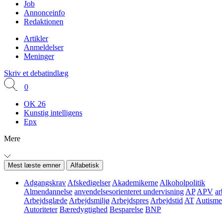
Job
Annonceinfo
Redaktionen
Artikler
Anmeldelser
Meninger
Skriv et debatindlæg
0
OK 26
Kunstig intelligens
Epx
Mere
Mest læste emner
Alfabetisk
Adgangskrav
Afskedigelser
Akademikerne
Alkoholpolitik
Almendannelse
anvendelsesorienteret undervisning
AP
APV
ar
Arbejdsglæde
Arbejdsmiljø
Arbejdspres
Arbejdstid
AT
Autisme
Autoriteter
Bæredygtighed
Besparelse
BNP