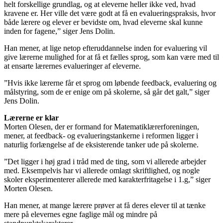
helt forskellige grundlag, og at eleverne heller ikke ved, hvad
kravene er. Her ville det være godt at få en evalueringspraksis, hvor
både lærere og elever er bevidste om, hvad eleverne skal kunne
inden for fagene,” siger Jens Dolin.
Han mener, at lige netop efteruddannelse inden for evaluering vil
give lærerne mulighed for at få et fælles sprog, som kan være med til
at ensarte lærernes evalueringer af eleverne.
”Hvis ikke lærerne får et sprog om løbende feedback, evaluering og
målstyring, som de er enige om på skolerne, så går det galt,” siger
Jens Dolin.
Lærerne er klar
Morten Olesen, der er formand for Matematiklærerforeningen,
mener, at feedback- og evalueringstankerne i reformen ligger i
naturlig forlængelse af de eksisterende tanker ude på skolerne.
”Det ligger i høj grad i tråd med de ting, som vi allerede arbejder
med. Eksempelvis har vi allerede omlagt skriftlighed, og nogle
skoler eksperimenterer allerede med karakterfritagelse i 1.g,” siger
Morten Olesen.
Han mener, at mange lærere prøver at få deres elever til at tænke
mere på elevernes egne faglige mål og mindre på