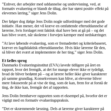
”Enhver, der arbejder med uddannelse og undervisning, ved, at
formativ evaluering er blandt de tiltag, der har størst positiv effekt på
elevernes læring,” siger Jens Dolin.
Der følger dog ifølge Jens Dolin nogle udfordringer med det gode
initiativ. Han mener, det vil kræve en omfattende efteruddannelse af
lærerne, hvis forslaget rent faktisk skal have ben at gå på – og det
kan blive svært, når skolerne i forvejen kæmper med nedskæringer.
”At lave løbende evaluering, som er fremadrettet og kriteriebaseret,
kræver en fagdidaktisk efteruddannelse. Hvis ikke lærerne får den,
så bliver det svært at implementere de her ting,” siger Jens Dolin.
Et fælles sprog
Danmarks Evalueringsinstitut (EVA) lavede tidligere på året en
rapport, hvor det fremgik, at det for mange elever ikke er tydeligt,
hvad de bliver bedømt på – og at lærere heller ikke giver karakterer
på samme grundlag. Konsekvensen kan blive, at eleverne bliver
mere fokuserede på at vise de ting, som de kan, frem for at forstå de
ting, de ikke kan, fremgår det af rapporten.
Jens Dolin fremhæver rapporten som et eksempel på, hvorfor det er
vigtigt med en formativ evalueringspraksis.
”Det er skræmmende læsning. Dels at lærerne giver karakterer på