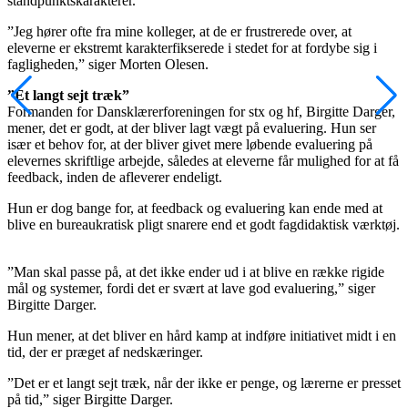
standpunktskarakterer.
”Jeg hører ofte fra mine kolleger, at de er frustrerede over, at
eleverne er ekstremt karakterfikserede i stedet for at fordybe sig i
fagligheden,” siger Morten Olesen.
”Et langt sejt træk”
Formanden for Dansklærerforeningen for stx og hf, Birgitte Darger,
mener, det er godt, at der bliver lagt vægt på evaluering. Hun ser
især et behov for, at der bliver givet mere løbende evaluering på
elevernes skriftlige arbejde, således at eleverne får mulighed for at få
feedback, inden de afleverer endeligt.
Hun er dog bange for, at feedback og evaluering kan ende med at
blive en bureaukratisk pligt snarere end et godt fagdidaktisk værktøj.
”Man skal passe på, at det ikke ender ud i at blive en række rigide
mål og systemer, fordi det er svært at lave god evaluering,” siger
Birgitte Darger.
Hun mener, at det bliver en hård kamp at indføre initiativet midt i en
tid, der er præget af nedskæringer.
”Det er et langt sejt træk, når der ikke er penge, og lærerne er presset
på tid,” siger Birgitte Darger.