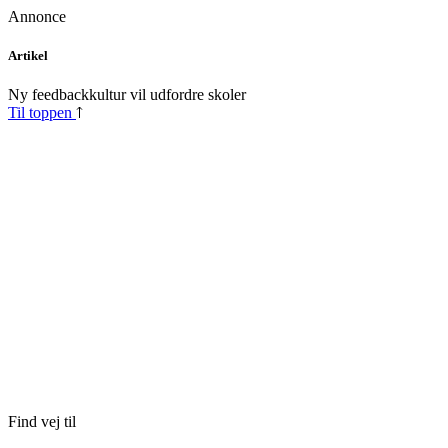
Annonce
Skip
Artikel
to
content
Ny feedbackkultur vil udfordre skoler
Til toppen
Find vej til