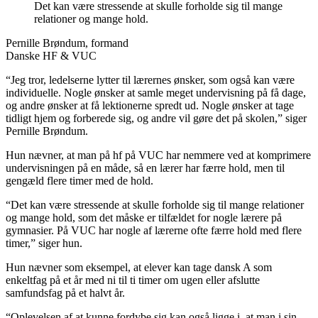
Det kan være stressende at skulle forholde sig til mange
relationer og mange hold.
Pernille Brøndum, formand
Danske HF & VUC
“Jeg tror, ledelserne lytter til lærernes ønsker, som også kan være
individuelle. Nogle ønsker at samle meget undervisning på få dage,
og andre ønsker at få lektionerne spredt ud. Nogle ønsker at tage
tidligt hjem og forberede sig, og andre vil gøre det på skolen,” siger
Pernille Brøndum.
Hun nævner, at man på hf på VUC har nemmere ved at komprimere
undervisningen på en måde, så en lærer har færre hold, men til
gengæld flere timer med de hold.
“Det kan være stressende at skulle forholde sig til mange relationer
og mange hold, som det måske er tilfældet for nogle lærere på
gymnasier. På VUC har nogle af lærerne ofte færre hold med flere
timer,” siger hun.
Hun nævner som eksempel, at elever kan tage dansk A som
enkeltfag på et år med ni til ti timer om ugen eller afslutte
samfundsfag på et halvt år.
“Oplevelsen af at kunne fordybe sig kan også ligge i, at man i sin