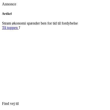
Annonce
Skip
Artikel
to
content
Stram økonomi spænder ben for tid til fordybelse
Til toppen
Find vej til