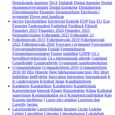
Demokratisk dannelse
DGS
Didaktik
Digital dannelse
Digital
eksamensovervågning
Digital krænkelse
Digitalisering
Efteruddannelse
Eksamen
Eksamensform
Elevboom i
gymnasiet
Elever med handicap
elevfor
Elevfordeling
Elevtrivsel
Engelsk
EOP
Epx
EU
Eux
Fængsler
Fagkonsulent
Faglighed
Feedback
Filosofi
Finanslov 2023
Finanslov 2024
Finanslov 2025
fjernundervisning
Folkemøde 2023
Folkemøde 23
Folketingsvalg 2015
Folketingsvalg 2019
Folketingsvalg
2022
Folketingsvalg 2026
Forsvaret i gymnasiet
Forsvarslinje
Forsvarsstudieretning
Frafald
Fremmedsprog
Fremmedsprogsstrategi
Fusion
gambling
GDPR
GL's
hovedbestyrelsesvalg
GLs internationale arbejde
Grønland
Grundforløb
Gruppearbejde
Gymnasiale suppleringskurser
Gymnasielukning
Gymnasiereform 2016
Gymnasiereform
2030
Hf
Hhx
Historie
Høje følelsesmæssige krav
Htx
Idræt
Indeklima
Indflydelse
Innovation
Integration
Internationalt
It
It i undervisning
It-forbud
Japan
Kandidatreform
Karakterer
Karakterkrav
Karakterræs
Karakterskala
Karrierelæring
kinesisk
Klager
Klasseledelse
Klima
Kollegial
supervision
Kommunikation og it
Kompetenceudvikling
Køn
Kunstig intelligens
l
Lærer-elev-relation
Lærerens dag
Lærerliv
læring
Læseforståelse
Læsevejledning
læsning
Lectio
Ledelse
Lektier
Ligestilling
Litteratur
Litteraturkanon
Lokalaftale