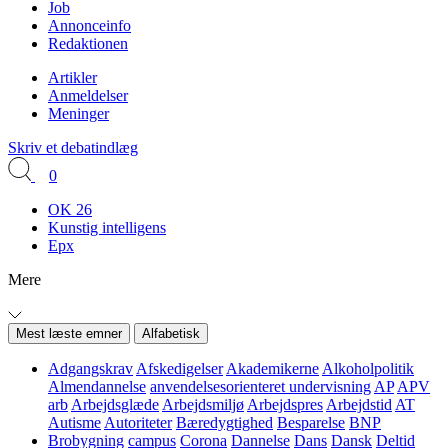
Job
Annonceinfo
Redaktionen
Artikler
Anmeldelser
Meninger
Skriv et debatindlæg
0
OK 26
Kunstig intelligens
Epx
Mere
Mest læste emner
Alfabetisk
Adgangskrav
Afskedigelser
Akademikerne
Alkoholpolitik
Almendannelse
anvendelsesorienteret undervisning
AP
APV
arb
Arbejdsglæde
Arbejdsmiljø
Arbejdspres
Arbejdstid
AT
Autisme
Autoriteter
Bæredygtighed
Besparelse
BNP
Brobygning
campus
Corona
Dannelse
Dans
Dansk
Deltid