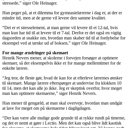
stressede,” siger Ole Heinager.
Han peger på, at et dilemma for gymnasielærerne i dag er, at der er
mindre tid, men at de gerne vil levere den samme kvalitet.
“Det er et stresselement, at man gerne vil levere til et 12-tal, hvis
man kun har tid til at levere til et 7-tal. Derfor er det også en vigtig
dagsorden at snakke om, hvordan man skaber tid til at fordybelse for
eksempel ved at tænke ud af boksen,” siger Ole Heinager.
For mange ændringer på skemaet
Henrik Nevers mener, at skolerne i forvejen forsøger at optimere
skemaer, så der eksempelvis ikke er for mange mellemtimer for de
enkelte lærere.
“Jeg tror, de fleste gør, hvad de kan for at efterleve lærernes ønsker
til skemaet. Mange lærere efterspørger at undervise fra klokken 10
til 14, men det kan alle jo ikke. Jeg er skeptisk overfor, hvor meget
man kan optimere skemaerne,” siger Henrik Nevers.
Han mener til gengæld, at man skal overveje, hvordan man undgår
at lave for meget om på skemaerne i dagligdagen.
“Der kan være alle mulige gode grunde til at rykke rundt på timerne,
og det er nemt at gøre i Lectio. Men det kan også blive lidt kaotisk