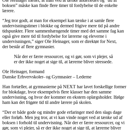
Ole Heinager mener, at man ved at tænke anderledes og “ud af
boksen” måske kan finde flere timer til fordybelse til de enkelte
lærere.
“Jeg tror godt, at man for eksempel kan tænke i at samle flere
undervisningstimer i blokke og dermed frigive mere tid på andre
tidspunkter. Flere sammenhængende timer med det samme fag kan
også give mere tid til fordybelse for lærerne og eleverne i
undervisningen,” siger Ole Heinager, som er direktør for Next,
der består af flere gymnasier.
Når der er færre ressourcer, og vi gør, som vi plejer, så
er der ikke noget at sige til, at lærerne bliver stressede.
Ole Heinager, formand
Danske Erhvervskoler- og Gymnasier – Lederne
Han fortæller, at gymnasierne på NEXT har lavet forskellige former
for blokdage, hvor eksempelvis flere klasser har den samme
undervisning, og hvor der kommer en ekstern oplægsholder. Ifølge
ham kan det frigøre tid til andre lærere på skolen.
“Der er både gode og mindre gode erfaringer med den slags dage
eller forløb. Men jeg tror, at vi kan vinde noget ved at tænke ud af
boksen i forhold til undervisning. Når der er færre ressourcer, og vi
gør, som vi plejer, så er der ikke noget at sige til, at lærerne bliver