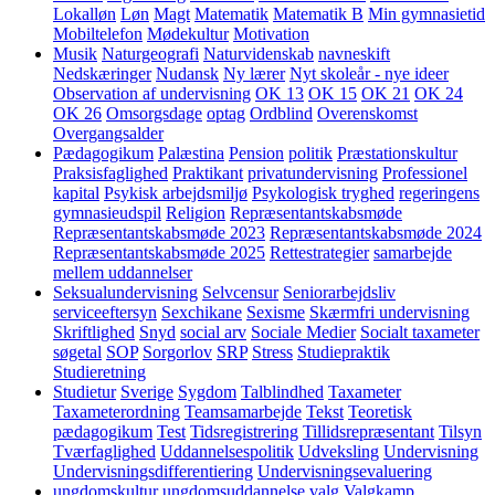
Lokalløn
Løn
Magt
Matematik
Matematik B
Min gymnasietid
Mobiltelefon
Mødekultur
Motivation
Musik
Naturgeografi
Naturvidenskab
navneskift
Nedskæringer
Nudansk
Ny lærer
Nyt skoleår - nye ideer
Observation af undervisning
OK 13
OK 15
OK 21
OK 24
OK 26
Omsorgsdage
optag
Ordblind
Overenskomst
Overgangsalder
Pædagogikum
Palæstina
Pension
politik
Præstationskultur
Praksisfaglighed
Praktikant
privatundervisning
Professionel
kapital
Psykisk arbejdsmiljø
Psykologisk tryghed
regeringens
gymnasieudspil
Religion
Repræsentantskabsmøde
Repræsentantskabsmøde 2023
Repræsentantskabsmøde 2024
Repræsentantskabsmøde 2025
Rettestrategier
samarbejde
mellem uddannelser
Seksualundervisning
Selvcensur
Seniorarbejdsliv
serviceeftersyn
Sexchikane
Sexisme
Skærmfri undervisning
Skriftlighed
Snyd
social arv
Sociale Medier
Socialt taxameter
søgetal
SOP
Sorgorlov
SRP
Stress
Studiepraktik
Studieretning
Studietur
Sverige
Sygdom
Talblindhed
Taxameter
Taxameterordning
Teamsamarbejde
Tekst
Teoretisk
pædagogikum
Test
Tidsregistrering
Tillidsrepræsentant
Tilsyn
Tværfaglighed
Uddannelsespolitik
Udveksling
Undervisning
Undervisningsdifferentiering
Undervisningsevaluering
ungdomskultur
ungdomsuddannelse
valg
Valgkamp