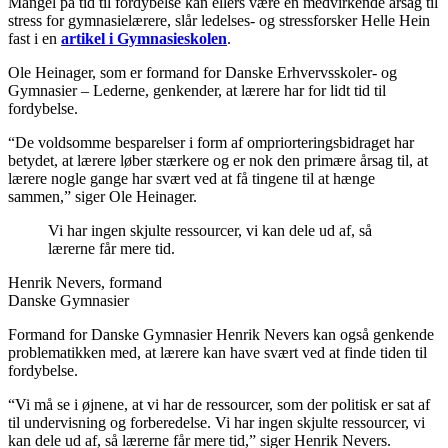
Mangel på tid til fordybelse kan ellers være en medvirkende årsag til
stress for gymnasielærere, slår ledelses- og stressforsker Helle Hein
fast i en
artikel i Gymnasieskolen
.
Ole Heinager, som er formand for Danske Erhvervsskoler- og
Gymnasier – Lederne, genkender, at lærere har for lidt tid til
fordybelse.
“De voldsomme besparelser i form af ompriorteringsbidraget har
betydet, at lærere løber stærkere og er nok den primære årsag til, at
lærere nogle gange har svært ved at få tingene til at hænge
sammen,” siger Ole Heinager.
Vi har ingen skjulte ressourcer, vi kan dele ud af, så
lærerne får mere tid.
Henrik Nevers, formand
Danske Gymnasier
Formand for Danske Gymnasier Henrik Nevers kan også genkende
problematikken med, at lærere kan have svært ved at finde tiden til
fordybelse.
“Vi må se i øjnene, at vi har de ressourcer, som der politisk er sat af
til undervisning og forberedelse. Vi har ingen skjulte ressourcer, vi
kan dele ud af, så lærerne får mere tid,” siger Henrik Nevers.