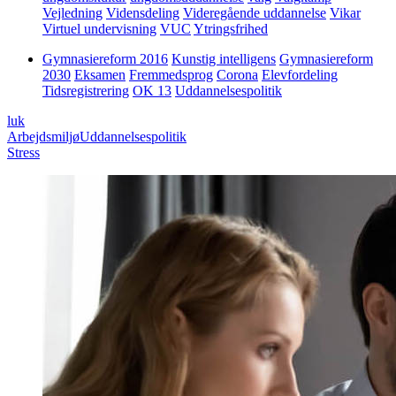
Vejledning
Vidensdeling
Videregående uddannelse
Vikar
Virtuel undervisning
VUC
Ytringsfrihed
Gymnasiereform 2016
Kunstig intelligens
Gymnasiereform
2030
Eksamen
Fremmedsprog
Corona
Elevfordeling
Tidsregistrering
OK 13
Uddannelsespolitik
luk
Arbejdsmiljø
Uddannelsespolitik
Stress