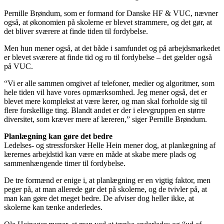
Pernille Brøndum, som er formand for Danske HF & VUC, nævner
også, at økonomien på skolerne er blevet strammere, og det gør, at
det bliver sværere at finde tiden til fordybelse.
Men hun mener også, at det både i samfundet og på arbejdsmarkedet
er blevet sværere at finde tid og ro til fordybelse – det gælder også
på VUC.
“Vi er alle sammen omgivet af telefoner, medier og algoritmer, som
hele tiden vil have vores opmærksomhed. Jeg mener også, det er
blevet mere komplekst at være lærer, og man skal forholde sig til
flere forskellige ting. Blandt andet er der i elevgruppen en større
diversitet, som kræver mere af læreren,” siger Pernille Brøndum.
Planlægning kan gøre det bedre
Ledelses- og stressforsker Helle Hein mener dog, at planlægning af
lærernes arbejdstid kan være en måde at skabe mere plads og
sammenhængende timer til fordybelse.
De tre formænd er enige i, at planlægning er en vigtig faktor, men
peger på, at man allerede gør det på skolerne, og de tvivler på, at
man kan gøre det meget bedre. De afviser dog heller ikke, at
skolerne kan tænke anderledes.