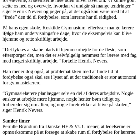
for eleverne, at skemaerne hele tiden bliver lavet om. Vi kunne godt
sætte os ned og overveje, hvordan vi undgår så mange ændringer,”
siger Henrik Nevers og peger på, at det også kan være med til at
“frede” den tid til fordybelse, som lærerne har til rådighed.
På hans egen skole, Roskilde Gymnasium, efterlyser mange lærere
ifølge ham undervisningsfrie dage, hvor de eksempelvis kan blive
hjemme og rette skriftligt arbejde.
“Det lykkes at skabe plads til hjemmearbejde for de fleste, som
efterspørger det, men det er selvfølgelig nemmest for lærere med fag
med meget skriftligt arbejde,” fortælle Henrik Nevers.
Han mener dog også, at problematikken med at finde tid til
fordybelse også skal ses i lyset af, at der traditionelt er stor autonomi
for gymnasielærere.
“Gymnasielærere planlægger selv en del af deres arbejdsliv. Nogle
ønsker at arbejde mere hjemme, nogle henter børn tidligt og
forbereder sig om aften, og nogle foretrækker at blive på skolen,”
siger Henrik Nevers.
Samler timer
Pernille Brøndum fra Danske HF & VUC mener, at ledelserne er
opmærksomme på at forsøge at skabe rum til fordybelse for lærerne.