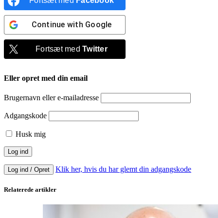
Fortsæt med
Facebook
Continue with
Google
Fortsæt med
Twitter
Eller opret med din email
Brugernavn eller e-mailadresse
Adgangskode
Husk mig
Klik her, hvis du har glemt din adgangskode
Log ind / Opret
Relaterede artikler