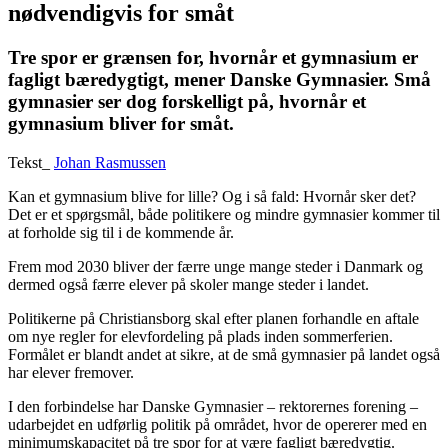
nødvendigvis for småt
Tre spor er grænsen for, hvornår et gymnasium er
fagligt bæredygtigt, mener Danske Gymnasier. Små
gymnasier ser dog forskelligt på, hvornår et
gymnasium bliver for småt.
Tekst_
Johan Rasmussen
Kan et gymnasium blive for lille? Og i så fald: Hvornår sker det?
Det er et spørgsmål, både politikere og mindre gymnasier kommer til
at forholde sig til i de kommende år.
Frem mod 2030 bliver der færre unge mange steder i Danmark og
dermed også færre elever på skoler mange steder i landet.
Politikerne på Christiansborg skal efter planen forhandle en aftale
om nye regler for elevfordeling på plads inden sommerferien.
Formålet er blandt andet at sikre, at de små gymnasier på landet også
har elever fremover.
I den forbindelse har Danske Gymnasier – rektorernes forening –
udarbejdet en udførlig politik på området, hvor de opererer med en
minimumskapacitet på tre spor for at være fagligt bæredygtig.