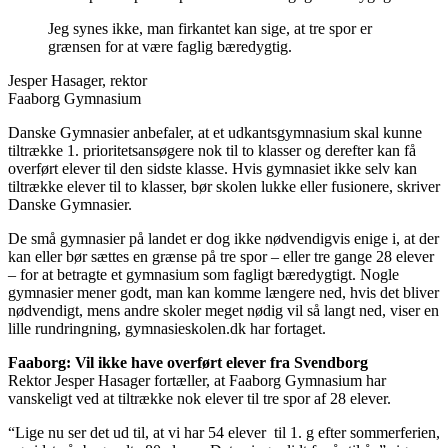
Jeg synes ikke, man firkantet kan sige, at tre spor er
grænsen for at være faglig bæredygtig.
Jesper Hasager, rektor
Faaborg Gymnasium
Danske Gymnasier anbefaler, at et udkantsgymnasium skal kunne
tiltrække 1. prioritetsansøgere nok til to klasser og derefter kan få
overført elever til den sidste klasse. Hvis gymnasiet ikke selv kan
tiltrække elever til to klasser, bør skolen lukke eller fusionere, skriver
Danske Gymnasier.
De små gymnasier på landet er dog ikke nødvendigvis enige i, at der
kan eller bør sættes en grænse på tre spor – eller tre gange 28 elever
– for at betragte et gymnasium som fagligt bæredygtigt. Nogle
gymnasier mener godt, man kan komme længere ned, hvis det bliver
nødvendigt, mens andre skoler meget nødig vil så langt ned, viser en
lille rundringning, gymnasieskolen.dk har fortaget.
Faaborg: Vil ikke have overført elever fra Svendborg
Rektor Jesper Hasager fortæller, at Faaborg Gymnasium har
vanskeligt ved at tiltrække nok elever til tre spor af 28 elever.
“Lige nu ser det ud til, at vi har 54 elever til 1. g efter sommerferien,