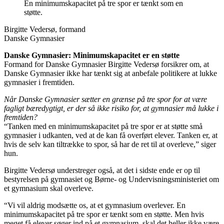
En minimumskapacitet på tre spor er tænkt som en
støtte.
Birgitte Vedersø, formand
Danske Gymnasier
Danske Gymnasier: Minimumskapacitet er en støtte
Formand for Danske Gymnasier Birgitte Vedersø forsikrer om, at
Danske Gymnasier ikke har tænkt sig at anbefale politikere at lukke
gymnasier i fremtiden.
Når Danske Gymnasier sætter en grænse på tre spor for at være
fagligt bæredygtigt, er der så ikke risiko for, at gymnasier må lukke i
fremtiden?
“Tanken med en minimumskapacitet på tre spor er at støtte små
gymnasier i udkanten, ved at de kan få overført elever. Tanken er, at
hvis de selv kan tiltrække to spor, så har de ret til at overleve,” siger
hun.
Birgitte Vedersø understreger også, at det i sidste ende er op til
bestyrelsen på gymnasiet og Børne- og Undervisningsministeriet om
et gymnasium skal overleve.
“Vi vil aldrig modsætte os, at et gymnasium overlever. En
minimumskapacitet på tre spor er tænkt som en støtte. Men hvis
meget få elever søger ind på et gymnasium, skal det heller ikke være