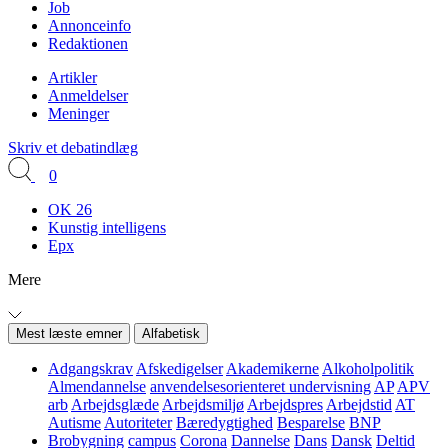
Job
Annonceinfo
Redaktionen
Artikler
Anmeldelser
Meninger
Skriv et debatindlæg
0
OK 26
Kunstig intelligens
Epx
Mere
Mest læste emner
Alfabetisk
Adgangskrav
Afskedigelser
Akademikerne
Alkoholpolitik
Almendannelse
anvendelsesorienteret undervisning
AP
APV
arb
Arbejdsglæde
Arbejdsmiljø
Arbejdspres
Arbejdstid
AT
Autisme
Autoriteter
Bæredygtighed
Besparelse
BNP
Brobygning
campus
Corona
Dannelse
Dans
Dansk
Deltid