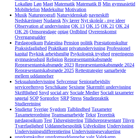
Lokalløn
Løn
Magt
Matematik
Matematik B
Min gymnasietid
Mobiltelefon
Mødekultur
Motivation
Musik
Naturgeografi
Naturvidenskab
navneskift
Nedskæringer
Nudansk
Ny lærer
Nyt skoleår - nye ideer
Observation af undervisning
OK 13
OK 15
OK 21
OK 24
OK 26
Omsorgsdage
optag
Ordblind
Overenskomst
Overgangsalder
Pædagogikum
Palæstina
Pension
politik
Præstationskultur
Praksisfaglighed
Praktikant
privatundervisning
Professionel
kapital
Psykisk arbejdsmiljø
Psykologisk tryghed
regeringens
gymnasieudspil
Religion
Repræsentantskabsmøde
Repræsentantskabsmøde 2023
Repræsentantskabsmøde 2024
Repræsentantskabsmøde 2025
Rettestrategier
samarbejde
mellem uddannelser
Seksualundervisning
Selvcensur
Seniorarbejdsliv
serviceeftersyn
Sexchikane
Sexisme
Skærmfri undervisning
Skriftlighed
Snyd
social arv
Sociale Medier
Socialt taxameter
søgetal
SOP
Sorgorlov
SRP
Stress
Studiepraktik
Studieretning
Studietur
Sverige
Sygdom
Talblindhed
Taxameter
Taxameterordning
Teamsamarbejde
Tekst
Teoretisk
pædagogikum
Test
Tidsregistrering
Tillidsrepræsentant
Tilsyn
Tværfaglighed
Uddannelsespolitik
Udveksling
Undervisning
Undervisningsdifferentiering
Undervisningsevaluering
ungdomskultur
ungdomsuddannelse
valg
Valgkamp