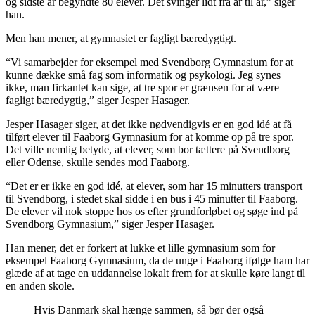
og sidste år begyndte 80 elever. Det svinger lidt fra år til år,” siger
han.
Men han mener, at gymnasiet er fagligt bæredygtigt.
“Vi samarbejder for eksempel med Svendborg Gymnasium for at
kunne dække små fag som informatik og psykologi. Jeg synes
ikke, man firkantet kan sige, at tre spor er grænsen for at være
fagligt bæredygtig,” siger Jesper Hasager.
Jesper Hasager siger, at det ikke nødvendigvis er en god idé at få
tilført elever til Faaborg Gymnasium for at komme op på tre spor.
Det ville nemlig betyde, at elever, som bor tættere på Svendborg
eller Odense, skulle sendes mod Faaborg.
“Det er er ikke en god idé, at elever, som har 15 minutters transport
til Svendborg, i stedet skal sidde i en bus i 45 minutter til Faaborg.
De elever vil nok stoppe hos os efter grundforløbet og søge ind på
Svendborg Gymnasium,” siger Jesper Hasager.
Han mener, det er forkert at lukke et lille gymnasium som for
eksempel Faaborg Gymnasium, da de unge i Faaborg ifølge ham har
glæde af at tage en uddannelse lokalt frem for at skulle køre langt til
en anden skole.
Hvis Danmark skal hænge sammen, så bør der også