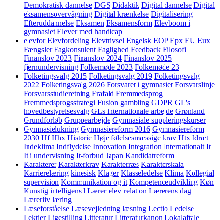
Demokratisk dannelse
DGS
Didaktik
Digital dannelse
Digital
eksamensovervågning
Digital krænkelse
Digitalisering
Efteruddannelse
Eksamen
Eksamensform
Elevboom i
gymnasiet
Elever med handicap
elevfor
Elevfordeling
Elevtrivsel
Engelsk
EOP
Epx
EU
Eux
Fængsler
Fagkonsulent
Faglighed
Feedback
Filosofi
Finanslov 2023
Finanslov 2024
Finanslov 2025
fjernundervisning
Folkemøde 2023
Folkemøde 23
Folketingsvalg 2015
Folketingsvalg 2019
Folketingsvalg
2022
Folketingsvalg 2026
Forsvaret i gymnasiet
Forsvarslinje
Forsvarsstudieretning
Frafald
Fremmedsprog
Fremmedsprogsstrategi
Fusion
gambling
GDPR
GL's
hovedbestyrelsesvalg
GLs internationale arbejde
Grønland
Grundforløb
Gruppearbejde
Gymnasiale suppleringskurser
Gymnasielukning
Gymnasiereform 2016
Gymnasiereform
2030
Hf
Hhx
Historie
Høje følelsesmæssige krav
Htx
Idræt
Indeklima
Indflydelse
Innovation
Integration
Internationalt
It
It i undervisning
It-forbud
Japan
Kandidatreform
Karakterer
Karakterkrav
Karakterræs
Karakterskala
Karrierelæring
kinesisk
Klager
Klasseledelse
Klima
Kollegial
supervision
Kommunikation og it
Kompetenceudvikling
Køn
Kunstig intelligens
l
Lærer-elev-relation
Lærerens dag
Lærerliv
læring
Læseforståelse
Læsevejledning
læsning
Lectio
Ledelse
Lektier
Ligestilling
Litteratur
Litteraturkanon
Lokalaftale