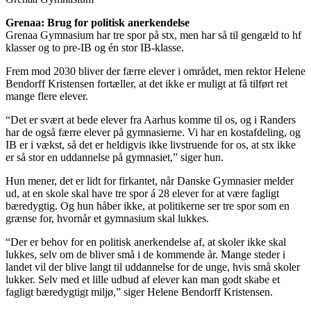
Grenaa: Brug for politisk anerkendelse
Grenaa Gymnasium har tre spor på stx, men har så til gengæld to hf
klasser og to pre-IB og én stor IB-klasse.
Frem mod 2030 bliver der færre elever i området, men rektor Helene
Bendorff Kristensen fortæller, at det ikke er muligt at få tilført ret
mange flere elever.
“Det er svært at bede elever fra Aarhus komme til os, og i Randers
har de også færre elever på gymnasierne. Vi har en kostafdeling, og
IB er i vækst, så det er heldigvis ikke livstruende for os, at stx ikke
er så stor en uddannelse på gymnasiet,” siger hun.
Hun mener, det er lidt for firkantet, når Danske Gymnasier melder
ud, at en skole skal have tre spor á 28 elever for at være fagligt
bæredygtig. Og hun håber ikke, at politikerne ser tre spor som en
grænse for, hvornår et gymnasium skal lukkes.
“Der er behov for en politisk anerkendelse af, at skoler ikke skal
lukkes, selv om de bliver små i de kommende år. Mange steder i
landet vil der blive langt til uddannelse for de unge, hvis små skoler
lukker. Selv med et lille udbud af elever kan man godt skabe et
fagligt bæredygtigt miljø,” siger Helene Bendorff Kristensen.