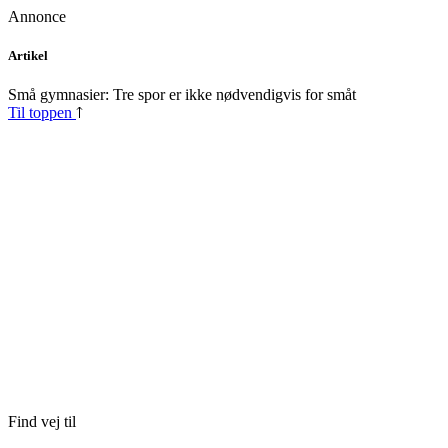
Annonce
Skip
Artikel
to
content
Små gymnasier: Tre spor er ikke nødvendigvis for småt
Til toppen
Find vej til