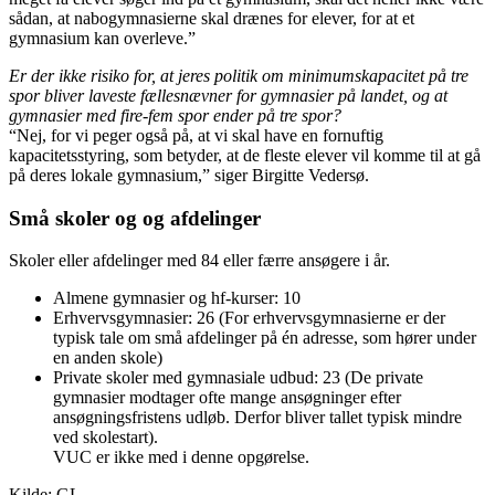
sådan, at nabogymnasierne skal drænes for elever, for at et
gymnasium kan overleve.”
Er der ikke risiko for, at jeres politik om minimumskapacitet på tre
spor bliver laveste fællesnævner for gymnasier på landet, og at
gymnasier med fire-fem spor ender på tre spor?
“Nej, for vi peger også på, at vi skal have en fornuftig
kapacitetsstyring, som betyder, at de fleste elever vil komme til at gå
på deres lokale gymnasium,” siger Birgitte Vedersø.
Små skoler og og afdelinger
Skoler eller afdelinger med 84 eller færre ansøgere i år.
Almene gymnasier og hf-kurser: 10
Erhvervsgymnasier: 26 (For erhvervsgymnasierne er der
typisk tale om små afdelinger på én adresse, som hører under
en anden skole)
Private skoler med gymnasiale udbud: 23 (De private
gymnasier modtager ofte mange ansøgninger efter
ansøgningsfristens udløb. Derfor bliver tallet typisk mindre
ved skolestart).
VUC er ikke med i denne opgørelse.
Kilde: GL