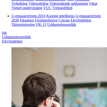
Vejledning
Vidensdeling
Videregående uddannelse
Vikar
Virtuel undervisning
VUC
Ytringsfrihed
Gymnasiereform 2016
Kunstig intelligens
Gymnasiereform
2030
Eksamen
Fremmedsprog
Corona
Elevfordeling
Tidsregistrering
OK 13
Uddannelsespolitik
luk
Uddannelsespolitik
Elevfordeling