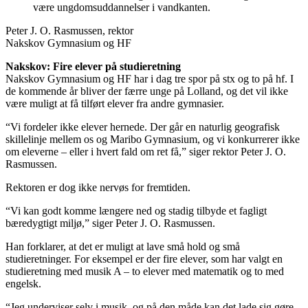
være ungdomsuddannelser i vandkanten.
Peter J. O. Rasmussen, rektor
Nakskov Gymnasium og HF
Nakskov: Fire elever på studieretning
Nakskov Gymnasium og HF har i dag tre spor på stx og to på hf. I
de kommende år bliver der færre unge på Lolland, og det vil ikke
være muligt at få tilført elever fra andre gymnasier.
“Vi fordeler ikke elever hernede. Der går en naturlig geografisk
skillelinje mellem os og Maribo Gymnasium, og vi konkurrerer ikke
om eleverne – eller i hvert fald om ret få,” siger rektor Peter J. O.
Rasmussen.
Rektoren er dog ikke nervøs for fremtiden.
“Vi kan godt komme længere ned og stadig tilbyde et fagligt
bæredygtigt miljø,” siger Peter J. O. Rasmussen.
Han forklarer, at det er muligt at lave små hold og små
studieretninger. For eksempel er der fire elever, som har valgt en
studieretning med musik A – to elever med matematik og to med
engelsk.
“Jeg underviser selv i musik, og på den måde kan det lade sig gøre.