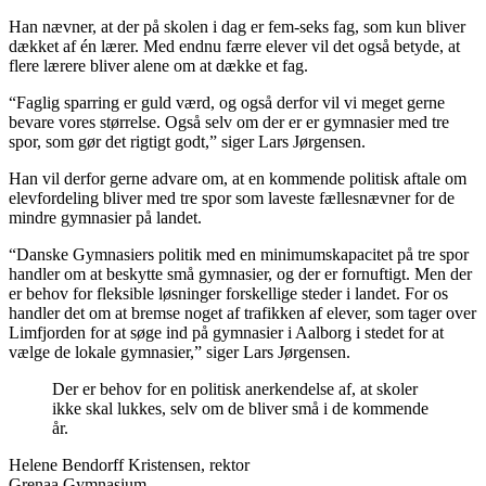
Han nævner, at der på skolen i dag er fem-seks fag, som kun bliver
dækket af én lærer. Med endnu færre elever vil det også betyde, at
flere lærere bliver alene om at dække et fag.
“Faglig sparring er guld værd, og også derfor vil vi meget gerne
bevare vores størrelse. Også selv om der er er gymnasier med tre
spor, som gør det rigtigt godt,” siger Lars Jørgensen.
Han vil derfor gerne advare om, at en kommende politisk aftale om
elevfordeling bliver med tre spor som laveste fællesnævner for de
mindre gymnasier på landet.
“Danske Gymnasiers politik med en minimumskapacitet på tre spor
handler om at beskytte små gymnasier, og der er fornuftigt. Men der
er behov for fleksible løsninger forskellige steder i landet. For os
handler det om at bremse noget af trafikken af elever, som tager over
Limfjorden for at søge ind på gymnasier i Aalborg i stedet for at
vælge de lokale gymnasier,” siger Lars Jørgensen.
Der er behov for en politisk anerkendelse af, at skoler
ikke skal lukkes, selv om de bliver små i de kommende
år.
Helene Bendorff Kristensen, rektor
Grenaa Gymnasium