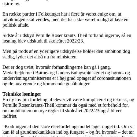
større by.
En række partier i Folketinget har i flere år været enige om, at
udviklingen skal vendes, men det har ikke været muligt at lave en
politisk aftale.
Sidste år udskyd Pernille Rosenkrantz-Theil forhandlingerne, så en
løsning blev udskudt til skoleåret 2022/23.
Men på trods af en yderligere udskydelse holder den ambition dog
stadig, lyder det altså nu fra ministeren.
Det er dog uvist, hvornår forhandlingerne kan gå i gang.
Medarbejderne i Børne- og Undervisningsministeriet og børne- og
undervisningsministerens er i høj grad optaget af coronasituationen
og de nuværende og kommende genåbninger.
Tekniske løsninger
En ny lov om fordeling af elever vil være kompliceret og teknisk, og
Pernille Rosenkrantz-Theil kommer da også med et forbehold for,
om ambitionen om nye regler til skoleåret 2022/23 også bliver
indfriet.
”Kodningen af den store elevfordelingsmodel tager noget tid. Om vi
kan få al grundmekanikken ind og fungere – og fra hvornår – det tør