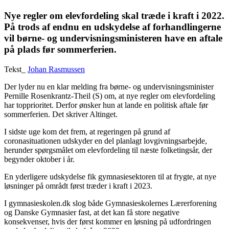
Nye regler om elevfordeling skal træde i kraft i 2022.
På trods af endnu en udskydelse af forhandlingerne
vil børne- og undervisningsministeren have en aftale
på plads før sommerferien.
Tekst_
Johan Rasmussen
Der lyder nu en klar melding fra børne- og undervisningsminister
Pernille Rosenkrantz-Theil (S) om, at nye regler om elevfordeling
har topprioritet. Derfor ønsker hun at lande en politisk aftale før
sommerferien. Det skriver Altinget.
I sidste uge kom det frem, at regeringen på grund af
coronasituationen udskyder en del planlagt lovgivningsarbejde,
herunder spørgsmålet om elevfordeling til næste folketingsår, der
begynder oktober i år.
En yderligere udskydelse fik gymnasiesektoren til at frygte, at nye
løsninger på områdt først træder i kraft i 2023.
I gymnasieskolen.dk slog både Gymnasieskolernes Lærerforening
og Danske Gymnasier fast, at det kan få store negative
konsekvenser, hvis der først kommer en løsning på udfordringen