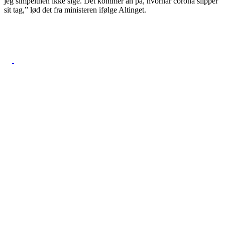
jeg simpelthen ikke sige. Det kommer an på, hvornår corona slipper
sit tag,” lød det fra ministeren ifølge Altinget.