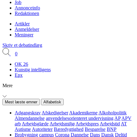
Job
Annonceinfo
Redaktionen
Artikler
Anmeldelser
Meninger
Skriv et debatindlæg
0
OK 26
Kunstig intelligens
Epx
Mere
Mest læste emner
Alfabetisk
Adgangskrav
Afskedigelser
Akademikerne
Alkoholpolitik
Almendannelse
anvendelsesorienteret undervisning
AP
APV
arb
Arbejdsglæde
Arbejdsmiljø
Arbejdspres
Arbejdstid
AT
Autisme
Autoriteter
Bæredygtighed
Besparelse
BNP
Brobygning
campus
Corona
Dannelse
Dans
Dansk
Deltid