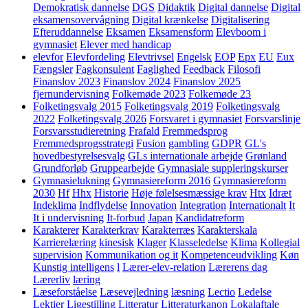
Demokratisk dannelse
DGS
Didaktik
Digital dannelse
Digital
eksamensovervågning
Digital krænkelse
Digitalisering
Efteruddannelse
Eksamen
Eksamensform
Elevboom i
gymnasiet
Elever med handicap
elevfor
Elevfordeling
Elevtrivsel
Engelsk
EOP
Epx
EU
Eux
Fængsler
Fagkonsulent
Faglighed
Feedback
Filosofi
Finanslov 2023
Finanslov 2024
Finanslov 2025
fjernundervisning
Folkemøde 2023
Folkemøde 23
Folketingsvalg 2015
Folketingsvalg 2019
Folketingsvalg
2022
Folketingsvalg 2026
Forsvaret i gymnasiet
Forsvarslinje
Forsvarsstudieretning
Frafald
Fremmedsprog
Fremmedsprogsstrategi
Fusion
gambling
GDPR
GL's
hovedbestyrelsesvalg
GLs internationale arbejde
Grønland
Grundforløb
Gruppearbejde
Gymnasiale suppleringskurser
Gymnasielukning
Gymnasiereform 2016
Gymnasiereform
2030
Hf
Hhx
Historie
Høje følelsesmæssige krav
Htx
Idræt
Indeklima
Indflydelse
Innovation
Integration
Internationalt
It
It i undervisning
It-forbud
Japan
Kandidatreform
Karakterer
Karakterkrav
Karakterræs
Karakterskala
Karrierelæring
kinesisk
Klager
Klasseledelse
Klima
Kollegial
supervision
Kommunikation og it
Kompetenceudvikling
Køn
Kunstig intelligens
l
Lærer-elev-relation
Lærerens dag
Lærerliv
læring
Læseforståelse
Læsevejledning
læsning
Lectio
Ledelse
Lektier
Ligestilling
Litteratur
Litteraturkanon
Lokalaftale