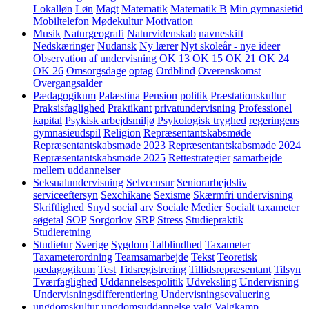
Lokalløn
Løn
Magt
Matematik
Matematik B
Min gymnasietid
Mobiltelefon
Mødekultur
Motivation
Musik
Naturgeografi
Naturvidenskab
navneskift
Nedskæringer
Nudansk
Ny lærer
Nyt skoleår - nye ideer
Observation af undervisning
OK 13
OK 15
OK 21
OK 24
OK 26
Omsorgsdage
optag
Ordblind
Overenskomst
Overgangsalder
Pædagogikum
Palæstina
Pension
politik
Præstationskultur
Praksisfaglighed
Praktikant
privatundervisning
Professionel
kapital
Psykisk arbejdsmiljø
Psykologisk tryghed
regeringens
gymnasieudspil
Religion
Repræsentantskabsmøde
Repræsentantskabsmøde 2023
Repræsentantskabsmøde 2024
Repræsentantskabsmøde 2025
Rettestrategier
samarbejde
mellem uddannelser
Seksualundervisning
Selvcensur
Seniorarbejdsliv
serviceeftersyn
Sexchikane
Sexisme
Skærmfri undervisning
Skriftlighed
Snyd
social arv
Sociale Medier
Socialt taxameter
søgetal
SOP
Sorgorlov
SRP
Stress
Studiepraktik
Studieretning
Studietur
Sverige
Sygdom
Talblindhed
Taxameter
Taxameterordning
Teamsamarbejde
Tekst
Teoretisk
pædagogikum
Test
Tidsregistrering
Tillidsrepræsentant
Tilsyn
Tværfaglighed
Uddannelsespolitik
Udveksling
Undervisning
Undervisningsdifferentiering
Undervisningsevaluering
ungdomskultur
ungdomsuddannelse
valg
Valgkamp