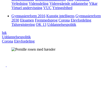
Vejledning
Vidensdeling
Videregående uddannelse
Vikar
Virtuel undervisning
VUC
Ytringsfrihed
Gymnasiereform 2016
Kunstig intelligens
Gymnasiereform
2030
Eksamen
Fremmedsprog
Corona
Elevfordeling
Tidsregistrering
OK 13
Uddannelsespolitik
luk
Uddannelsespolitik
Corona
Elevfordeling