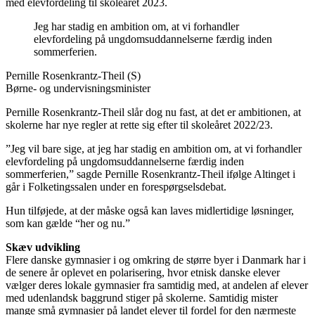
med elevfordeling til skoleåret 2023.
Jeg har stadig en ambition om, at vi forhandler
elevfordeling på ungdomsuddannelserne færdig inden
sommerferien.
Pernille Rosenkrantz-Theil (S)
Børne- og undervisningsminister
Pernille Rosenkrantz-Theil slår dog nu fast, at det er ambitionen, at
skolerne har nye regler at rette sig efter til skoleåret 2022/23.
”Jeg vil bare sige, at jeg har stadig en ambition om, at vi forhandler
elevfordeling på ungdomsuddannelserne færdig inden
sommerferien,” sagde Pernille Rosenkrantz-Theil ifølge Altinget i
går i Folketingssalen under en forespørgselsdebat.
Hun tilføjede, at der måske også kan laves midlertidige løsninger,
som kan gælde “her og nu.”
Skæv udvikling
Flere danske gymnasier i og omkring de større byer i Danmark har i
de senere år oplevet en polarisering, hvor etnisk danske elever
vælger deres lokale gymnasier fra samtidig med, at andelen af elever
med udenlandsk baggrund stiger på skolerne. Samtidig mister
mange små gymnasier på landet elever til fordel for den nærmeste