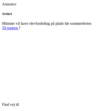
Annonce
Skip
Artikel
to
content
Minister vil have elevfordeling på plads før sommerferien
Til toppen
Find vej til