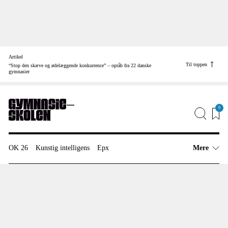
Skip
to
Artikel
content
Find vej til
Til toppen
“Stop den skæve og ødelæggende konkurrence” – opråb fra 22 danske
gymnasier
Job
Annonceinfo
Redaktionen
0
OK 26
Kunstig intelligens
Epx
Mere
Artikler
Uddannelsespolitik
Elevfordeling
Anmeldelser
Meninger