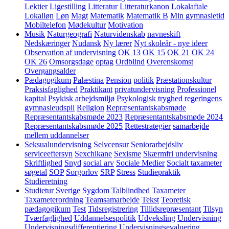
Lektier
Ligestilling
Litteratur
Litteraturkanon
Lokalaftale
Lokalløn
Løn
Magt
Matematik
Matematik B
Min gymnasietid
Mobiltelefon
Mødekultur
Motivation
Musik
Naturgeografi
Naturvidenskab
navneskift
Nedskæringer
Nudansk
Ny lærer
Nyt skoleår - nye ideer
Observation af undervisning
OK 13
OK 15
OK 21
OK 24
OK 26
Omsorgsdage
optag
Ordblind
Overenskomst
Overgangsalder
Pædagogikum
Palæstina
Pension
politik
Præstationskultur
Praksisfaglighed
Praktikant
privatundervisning
Professionel
kapital
Psykisk arbejdsmiljø
Psykologisk tryghed
regeringens
gymnasieudspil
Religion
Repræsentantskabsmøde
Repræsentantskabsmøde 2023
Repræsentantskabsmøde 2024
Repræsentantskabsmøde 2025
Rettestrategier
samarbejde
mellem uddannelser
Seksualundervisning
Selvcensur
Seniorarbejdsliv
serviceeftersyn
Sexchikane
Sexisme
Skærmfri undervisning
Skriftlighed
Snyd
social arv
Sociale Medier
Socialt taxameter
søgetal
SOP
Sorgorlov
SRP
Stress
Studiepraktik
Studieretning
Studietur
Sverige
Sygdom
Talblindhed
Taxameter
Taxameterordning
Teamsamarbejde
Tekst
Teoretisk
pædagogikum
Test
Tidsregistrering
Tillidsrepræsentant
Tilsyn
Tværfaglighed
Uddannelsespolitik
Udveksling
Undervisning
Undervisningsdifferentiering
Undervisningsevaluering