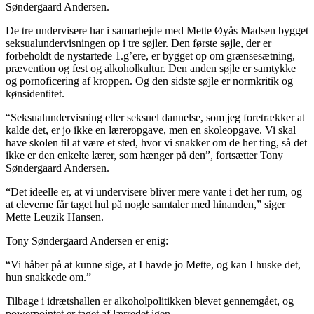
Søndergaard Andersen.
De tre undervisere har i samarbejde med Mette Øyås Madsen bygget
seksualundervisningen op i tre søjler. Den første søjle, der er
forbeholdt de nystartede 1.g’ere, er bygget op om grænsesætning,
prævention og fest og alkoholkultur. Den anden søjle er samtykke
og pornoficering af kroppen. Og den sidste søjle er normkritik og
kønsidentitet.
“Seksualundervisning eller seksuel dannelse, som jeg foretrækker at
kalde det, er jo ikke en læreropgave, men en skoleopgave. Vi skal
have skolen til at være et sted, hvor vi snakker om de her ting, så det
ikke er den enkelte lærer, som hænger på den”, fortsætter Tony
Søndergaard Andersen.
“Det ideelle er, at vi undervisere bliver mere vante i det her rum, og
at eleverne får taget hul på nogle samtaler med hinanden,” siger
Mette Leuzik Hansen.
Tony Søndergaard Andersen er enig:
“Vi håber på at kunne sige, at I havde jo Mette, og kan I huske det,
hun snakkede om.”
Tilbage i idrætshallen er alkoholpolitikken blevet gennemgået, og
powerpointet er taget af lærredet igen.