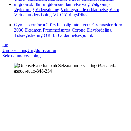
ungdomskultur
ungdomsuddannelse
valg
Valgkamp
Vejledning
Vidensdeling
Videregående uddannelse
Vikar
Virtuel undervisning
VUC
Ytringsfrihed
Gymnasiereform 2016
Kunstig intelligens
Gymnasiereform
2030
Eksamen
Fremmedsprog
Corona
Elevfordeling
Tidsregistrering
OK 13
Uddannelsespolitik
luk
Undervisning
Ungdomskultur
Seksualundervisning