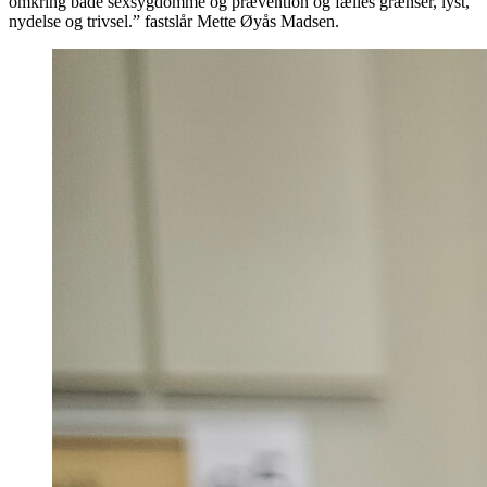
omkring både sexsygdomme og prævention og fælles grænser, lyst,
nydelse og trivsel.” fastslår Mette Øyås Madsen.