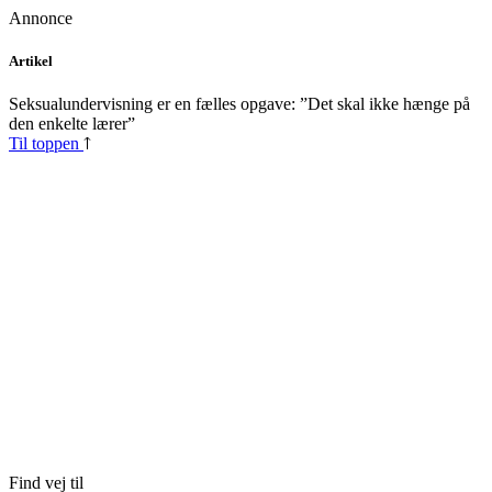
Annonce
Skip
Artikel
to
content
Seksualundervisning er en fælles opgave: ”Det skal ikke hænge på
den enkelte lærer”
Til toppen
Find vej til