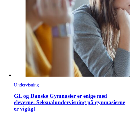
Undervisning
GL og Danske Gymnasier er enige med
eleverne: Seksualundervisning på gymnasierne
er vigtigt