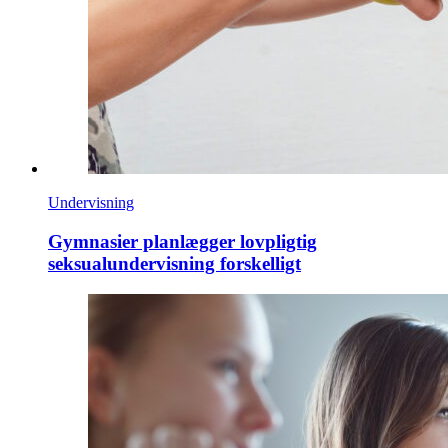
Undervisning
Gymnasier planlægger lovpligtig
seksualundervisning forskelligt