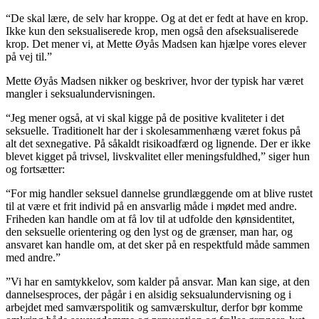
“De skal lære, de selv har kroppe. Og at det er fedt at have en krop.
Ikke kun den seksualiserede krop, men også den afseksualiserede
krop. Det mener vi, at Mette Øyås Madsen kan hjælpe vores elever
på vej til.”
Mette Øyås Madsen nikker og beskriver, hvor der typisk har været
mangler i seksualundervisningen.
“Jeg mener også, at vi skal kigge på de positive kvaliteter i det
seksuelle. Traditionelt har der i skolesammenhæng været fokus på
alt det sexnegative. På såkaldt risikoadfærd og lignende. Der er ikke
blevet kigget på trivsel, livskvalitet eller meningsfuldhed,” siger hun
og fortsætter:
“For mig handler seksuel dannelse grundlæggende om at blive rustet
til at være et frit individ på en ansvarlig måde i mødet med andre.
Friheden kan handle om at få lov til at udfolde den kønsidentitet,
den seksuelle orientering og den lyst og de grænser, man har, og
ansvaret kan handle om, at det sker på en respektfuld måde sammen
med andre.”
”Vi har en samtykkelov, som kalder på ansvar. Man kan sige, at den
dannelsesproces, der pågår i en alsidig seksualundervisning og i
arbejdet med samværspolitik og samværskultur, derfor bør komme