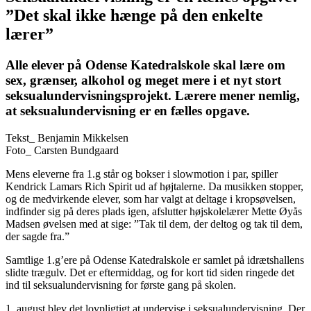
”Det skal ikke hænge på den enkelte
lærer”
Alle elever på Odense Katedralskole skal lære om
sex, grænser, alkohol og meget mere i et nyt stort
seksualundervisningsprojekt. Lærere mener nemlig,
at seksualundervisning er en fælles opgave.
Tekst_
Benjamin Mikkelsen
Foto_
Carsten Bundgaard
Mens eleverne fra 1.g står og bokser i slowmotion i par, spiller
Kendrick Lamars Rich Spirit ud af højtalerne. Da musikken stopper,
og de medvirkende elever, som har valgt at deltage i kropsøvelsen,
indfinder sig på deres plads igen, afslutter højskolelærer Mette Øyås
Madsen øvelsen med at sige: ”Tak til dem, der deltog og tak til dem,
der sagde fra.”
Samtlige 1.g’ere på Odense Katedralskole er samlet på idrætshallens
slidte trægulv. Det er eftermiddag, og for kort tid siden ringede det
ind til seksualundervisning for første gang på skolen.
1. august blev det lovpligtigt at undervise i seksualundervisning. Der