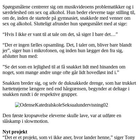
Spørgsmålene centrerer sig om musikvideoens problematikker og i
særdeleshed om sex og alkohol. Hun beder eleverne tage stilling til,
om de, inden de startede på gymnasiet, snakkede med venner om
sex og alkohol. Slutteligt afrunder hun spørgsmålet med at sige:
“Hvis I ikke er vant til at tale om det, så siger I bare det…”
“Der er ingen fælles opsamling. Det, I taler om, bliver bare blandt
jer”, siger hun i mikrofonen, og inden hun lægger den fra sig,
afslutter hun med:
”Se det som en lejlighed til at få snakket lidt med hinanden om
noget, som mange andre unge ofte går lidt hovedløst ind i.”
Snakken breder sig, og selv de duknakkede drenge, som har trukket
hættetrøjerne længere ned end hårgrænsen, begynder at deltage i
snakken rundt i de respektive grupper.
Den første kropsøvelse eleverne skulle lave, var at udføre en
slåskamp i slowmotion.
Nyt projekt
“Det er et projekt, som vi ikke aner, hvor lander henne,” siger Tony