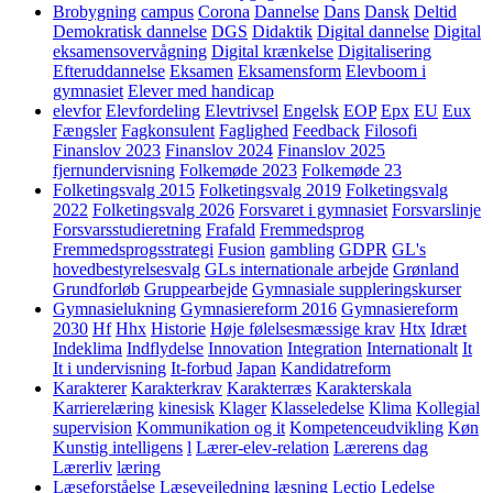
Brobygning
campus
Corona
Dannelse
Dans
Dansk
Deltid
Demokratisk dannelse
DGS
Didaktik
Digital dannelse
Digital
eksamensovervågning
Digital krænkelse
Digitalisering
Efteruddannelse
Eksamen
Eksamensform
Elevboom i
gymnasiet
Elever med handicap
elevfor
Elevfordeling
Elevtrivsel
Engelsk
EOP
Epx
EU
Eux
Fængsler
Fagkonsulent
Faglighed
Feedback
Filosofi
Finanslov 2023
Finanslov 2024
Finanslov 2025
fjernundervisning
Folkemøde 2023
Folkemøde 23
Folketingsvalg 2015
Folketingsvalg 2019
Folketingsvalg
2022
Folketingsvalg 2026
Forsvaret i gymnasiet
Forsvarslinje
Forsvarsstudieretning
Frafald
Fremmedsprog
Fremmedsprogsstrategi
Fusion
gambling
GDPR
GL's
hovedbestyrelsesvalg
GLs internationale arbejde
Grønland
Grundforløb
Gruppearbejde
Gymnasiale suppleringskurser
Gymnasielukning
Gymnasiereform 2016
Gymnasiereform
2030
Hf
Hhx
Historie
Høje følelsesmæssige krav
Htx
Idræt
Indeklima
Indflydelse
Innovation
Integration
Internationalt
It
It i undervisning
It-forbud
Japan
Kandidatreform
Karakterer
Karakterkrav
Karakterræs
Karakterskala
Karrierelæring
kinesisk
Klager
Klasseledelse
Klima
Kollegial
supervision
Kommunikation og it
Kompetenceudvikling
Køn
Kunstig intelligens
l
Lærer-elev-relation
Lærerens dag
Lærerliv
læring
Læseforståelse
Læsevejledning
læsning
Lectio
Ledelse