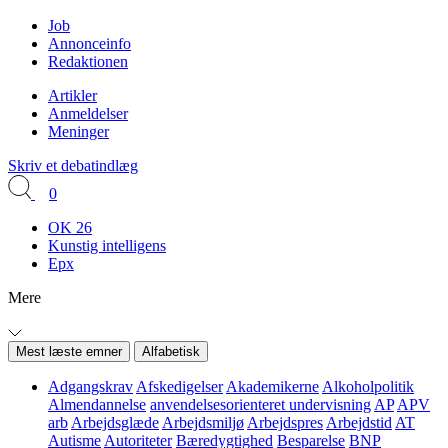
Job
Annonceinfo
Redaktionen
Artikler
Anmeldelser
Meninger
Skriv et debatindlæg
0
OK 26
Kunstig intelligens
Epx
Mere
Mest læste emner
Alfabetisk
Adgangskrav
Afskedigelser
Akademikerne
Alkoholpolitik
Almendannelse
anvendelsesorienteret undervisning
AP
APV
arb
Arbejdsglæde
Arbejdsmiljø
Arbejdspres
Arbejdstid
AT
Autisme
Autoriteter
Bæredygtighed
Besparelse
BNP