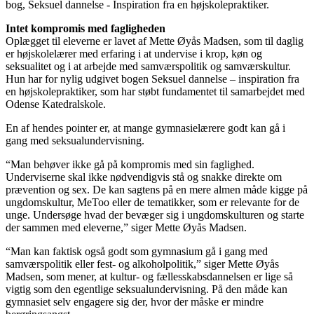
bog, Seksuel dannelse - Inspiration fra en højskolepraktiker.
Intet kompromis med fagligheden
Oplægget til eleverne er lavet af Mette Øyås Madsen, som til daglig
er højskolelærer med erfaring i at undervise i krop, køn og
seksualitet og i at arbejde med samværspolitik og samværskultur.
Hun har for nylig udgivet bogen Seksuel dannelse – inspiration fra
en højskolepraktiker, som har støbt fundamentet til samarbejdet med
Odense Katedralskole.
En af hendes pointer er, at mange gymnasielærere godt kan gå i
gang med seksualundervisning.
“Man behøver ikke gå på kompromis med sin faglighed.
Underviserne skal ikke nødvendigvis stå og snakke direkte om
prævention og sex. De kan sagtens på en mere almen måde kigge på
ungdomskultur, MeToo eller de tematikker, som er relevante for de
unge. Undersøge hvad der bevæger sig i ungdomskulturen og starte
der sammen med eleverne,” siger Mette Øyås Madsen.
“Man kan faktisk også godt som gymnasium gå i gang med
samværspolitik eller fest- og alkoholpolitik,” siger Mette Øyås
Madsen, som mener, at kultur- og fællesskabsdannelsen er lige så
vigtig som den egentlige seksualundervisning. På den måde kan
gymnasiet selv engagere sig der, hvor der måske er mindre