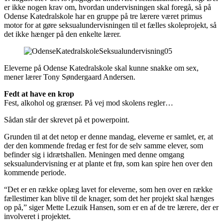
er ikke nogen krav om, hvordan undervisningen skal foregå, så på
Odense Katedralskole har en gruppe på tre lærere været primus
motor for at gøre seksualundervisningen til et fælles skoleprojekt, så
det ikke hænger på den enkelte lærer.
Eleverne på Odense Katedralskole skal kunne snakke om sex,
mener lærer Tony Søndergaard Andersen.
Fedt at have en krop
Fest, alkohol og grænser. På vej mod skolens regler…
Sådan står der skrevet på et powerpoint.
Grunden til at det netop er denne mandag, eleverne er samlet, er, at
der den kommende fredag er fest for de selv samme elever, som
befinder sig i idrætshallen. Meningen med denne omgang
seksualundervisning er at plante et frø, som kan spire hen over den
kommende periode.
“Det er en række oplæg lavet for eleverne, som hen over en række
fællestimer kan blive til de knager, som det her projekt skal hænges
op på,” siger Mette Lezuik Hansen, som er en af de tre lærere, der er
involveret i projektet.