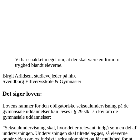
Vi har snakket meget om, at der skal være en form for
tryghed blandt eleverne.
Birgit Arildsen, studievejleder på hhx
Svendborg Erhvervsskole & Gymnasier
Det siger loven:
Lovens rammer for den obligatoriske seksualundervisning på de
gymnasiale uddannelser kan læses i § 29 stk. 7 i lov om de
gymnasiale uddannelser:
”Seksualundervisning skal, hvor det er relevant, indgå som en del af
undervisningen. Undervisningen skal tilrettelægges, så eleverne
opnår viden om og indsigt i seksualområdet og får mulighed for at