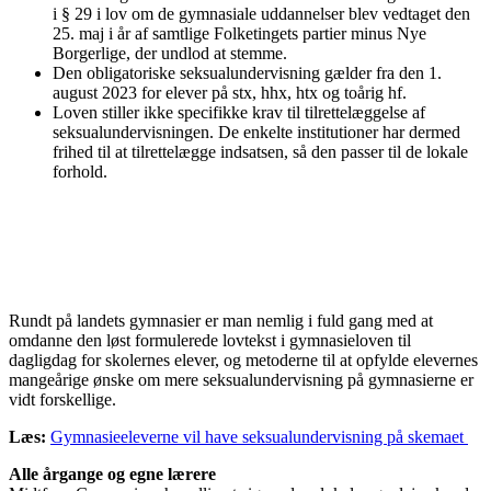
i § 29 i lov om de gymnasiale uddannelser blev vedtaget den
25. maj i år af samtlige Folketingets partier minus Nye
Borgerlige, der undlod at stemme.
Den obligatoriske seksualundervisning gælder fra den 1.
august 2023 for elever på stx, hhx, htx og toårig hf.
Loven stiller ikke specifikke krav til tilrettelæggelse af
seksualundervisningen. De enkelte institutioner har dermed
frihed til at tilrettelægge indsatsen, så den passer til de lokale
forhold.
Rundt på landets gymnasier er man nemlig i fuld gang med at
omdanne den løst formulerede lovtekst i gymnasieloven til
dagligdag for skolernes elever, og metoderne til at opfylde elevernes
mangeårige ønske om mere seksualundervisning på gymnasierne er
vidt forskellige.
Læs:
Gymnasieeleverne vil have seksualundervisning på skemaet
Alle årgange og egne lærere