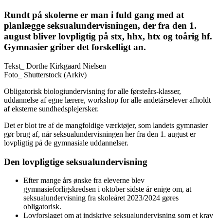
Rundt på skolerne er man i fuld gang med at
planlægge seksualundervisningen, der fra den 1.
august bliver lovpligtig på stx, hhx, htx og toårig hf.
Gymnasier griber det forskelligt an.
Tekst_
Dorthe Kirkgaard Nielsen
Foto_
Shutterstock (Arkiv)
Obligatorisk biologiundervisning for alle førsteårs-klasser,
uddannelse af egne lærere, workshop for alle andetårselever afholdt
af eksterne sundhedsplejersker.
Det er blot tre af de mangfoldige værktøjer, som landets gymnasier
gør brug af, når seksualundervisningen her fra den 1. august er
lovpligtig på de gymnasiale uddannelser.
Den lovpligtige seksualundervisning
Efter mange års ønske fra eleverne blev
gymnasieforligskredsen i oktober sidste år enige om, at
seksualundervisning fra skoleåret 2023/2024 gøres
obligatorisk.
Lovforslaget om at indskrive seksualundervisning som et krav