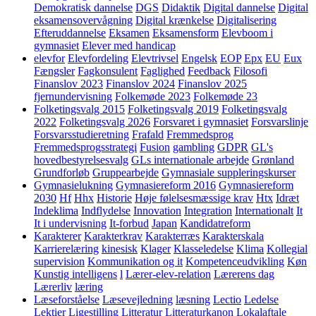
Demokratisk dannelse
DGS
Didaktik
Digital dannelse
Digital
eksamensovervågning
Digital krænkelse
Digitalisering
Efteruddannelse
Eksamen
Eksamensform
Elevboom i
gymnasiet
Elever med handicap
elevfor
Elevfordeling
Elevtrivsel
Engelsk
EOP
Epx
EU
Eux
Fængsler
Fagkonsulent
Faglighed
Feedback
Filosofi
Finanslov 2023
Finanslov 2024
Finanslov 2025
fjernundervisning
Folkemøde 2023
Folkemøde 23
Folketingsvalg 2015
Folketingsvalg 2019
Folketingsvalg
2022
Folketingsvalg 2026
Forsvaret i gymnasiet
Forsvarslinje
Forsvarsstudieretning
Frafald
Fremmedsprog
Fremmedsprogsstrategi
Fusion
gambling
GDPR
GL's
hovedbestyrelsesvalg
GLs internationale arbejde
Grønland
Grundforløb
Gruppearbejde
Gymnasiale suppleringskurser
Gymnasielukning
Gymnasiereform 2016
Gymnasiereform
2030
Hf
Hhx
Historie
Høje følelsesmæssige krav
Htx
Idræt
Indeklima
Indflydelse
Innovation
Integration
Internationalt
It
It i undervisning
It-forbud
Japan
Kandidatreform
Karakterer
Karakterkrav
Karakterræs
Karakterskala
Karrierelæring
kinesisk
Klager
Klasseledelse
Klima
Kollegial
supervision
Kommunikation og it
Kompetenceudvikling
Køn
Kunstig intelligens
l
Lærer-elev-relation
Lærerens dag
Lærerliv
læring
Læseforståelse
Læsevejledning
læsning
Lectio
Ledelse
Lektier
Ligestilling
Litteratur
Litteraturkanon
Lokalaftale