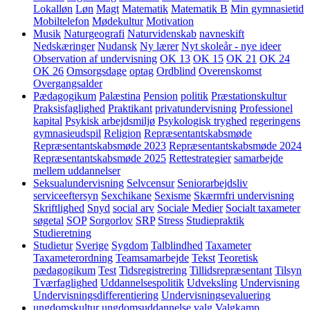
Lokalløn
Løn
Magt
Matematik
Matematik B
Min gymnasietid
Mobiltelefon
Mødekultur
Motivation
Musik
Naturgeografi
Naturvidenskab
navneskift
Nedskæringer
Nudansk
Ny lærer
Nyt skoleår - nye ideer
Observation af undervisning
OK 13
OK 15
OK 21
OK 24
OK 26
Omsorgsdage
optag
Ordblind
Overenskomst
Overgangsalder
Pædagogikum
Palæstina
Pension
politik
Præstationskultur
Praksisfaglighed
Praktikant
privatundervisning
Professionel
kapital
Psykisk arbejdsmiljø
Psykologisk tryghed
regeringens
gymnasieudspil
Religion
Repræsentantskabsmøde
Repræsentantskabsmøde 2023
Repræsentantskabsmøde 2024
Repræsentantskabsmøde 2025
Rettestrategier
samarbejde
mellem uddannelser
Seksualundervisning
Selvcensur
Seniorarbejdsliv
serviceeftersyn
Sexchikane
Sexisme
Skærmfri undervisning
Skriftlighed
Snyd
social arv
Sociale Medier
Socialt taxameter
søgetal
SOP
Sorgorlov
SRP
Stress
Studiepraktik
Studieretning
Studietur
Sverige
Sygdom
Talblindhed
Taxameter
Taxameterordning
Teamsamarbejde
Tekst
Teoretisk
pædagogikum
Test
Tidsregistrering
Tillidsrepræsentant
Tilsyn
Tværfaglighed
Uddannelsespolitik
Udveksling
Undervisning
Undervisningsdifferentiering
Undervisningsevaluering
ungdomskultur
ungdomsuddannelse
valg
Valgkamp