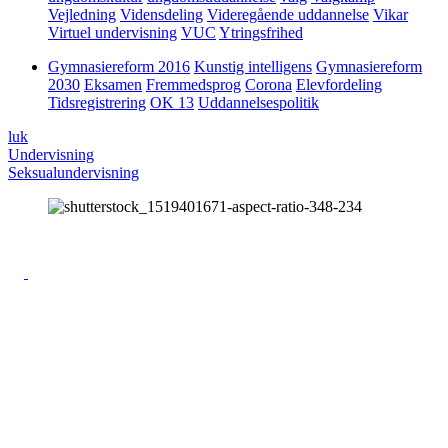
Vejledning
Vidensdeling
Videregående uddannelse
Vikar
Virtuel undervisning
VUC
Ytringsfrihed
Gymnasiereform 2016
Kunstig intelligens
Gymnasiereform
2030
Eksamen
Fremmedsprog
Corona
Elevfordeling
Tidsregistrering
OK 13
Uddannelsespolitik
luk
Undervisning
Seksualundervisning