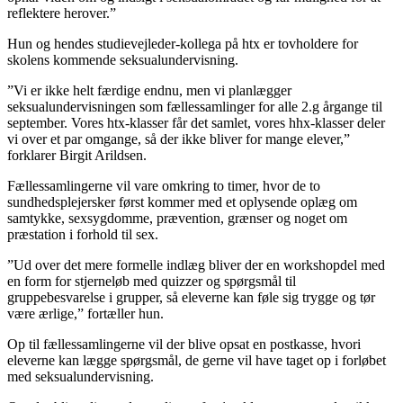
reflektere herover.”
Hun og hendes studievejleder-kollega på htx er tovholdere for
skolens kommende seksualundervisning.
”Vi er ikke helt færdige endnu, men vi planlægger
seksualundervisningen som fællessamlinger for alle 2.g årgange til
september. Vores htx-klasser får det samlet, vores hhx-klasser deler
vi over et par omgange, så der ikke bliver for mange elever,”
forklarer Birgit Arildsen.
Fællessamlingerne vil vare omkring to timer, hvor de to
sundhedsplejersker først kommer med et oplysende oplæg om
samtykke, sexsygdomme, prævention, grænser og noget om
præstation i forhold til sex.
”Ud over det mere formelle indlæg bliver der en workshopdel med
en form for stjerneløb med quizzer og spørgsmål til
gruppebesvarelse i grupper, så eleverne kan føle sig trygge og tør
være ærlige,” fortæller hun.
Op til fællessamlingerne vil der blive opsat en postkasse, hvori
eleverne kan lægge spørgsmål, de gerne vil have taget op i forløbet
med seksualundervisning.