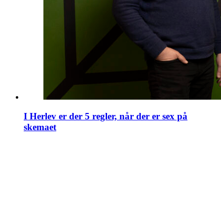
I Herlev er der 5 regler, når der er sex på
skemaet