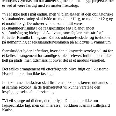
Midtfyns Gymnasium har allieret sig med en lokal sygeplejerske, der
er ved at være færdig med en master i sexologi.
”Vi er ikke helt i mål endnu, men vi planlægger, at den obligatoriske
seksualundervisning skal fylde tre moduler i 1.g, to moduler i 2.g og
ét modul i 3.g. Derudover vil der som hidtil være
seksualundervisning i de fagspecifikke fag i blandt andet
samfundsfag og biologi på A-niveau, som faglærerne står for,”
fortæller Kamilla Lillegaard Karbo, uddannelsesleder og tovholder
på udmøntning af seksualundervisningen på Midtfyns Gymnasium.
Startskuddet lyder i efteråret, hvor den tilknyttede sexolog vil stå for
et fælles arrangement for samtlige skolens elever. Indholdet er ikke
helt på plads, men tidsmæssigt bliver det af et moduls varighed.
Det fælles arrangement vil efterfølgende blive fulgt op i klasserne.
Hvordan er endnu ikke fastlagt.
I det kommende skoleår skal fire-fem af skolens lærere uddannes –
af samme sexolog, så de fremadrettet vil kunne varetage den
lovpligtige seksualundervisning.
”Vi vil spørge ud til dem, der har lyst. Det handler ikke om
fagspecifikke fag, men om interesse,” forklarer Kamilla Lillegaard
Karbo.