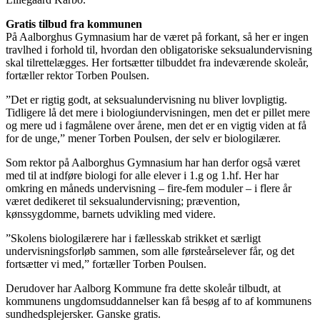
Gratis tilbud fra kommunen
På Aalborghus Gymnasium har de været på forkant, så her er ingen
travlhed i forhold til, hvordan den obligatoriske seksualundervisning
skal tilrettelægges. Her fortsætter tilbuddet fra indeværende skoleår,
fortæller rektor Torben Poulsen.
”Det er rigtig godt, at seksualundervisning nu bliver lovpligtig.
Tidligere lå det mere i biologiundervisningen, men det er pillet mere
og mere ud i fagmålene over årene, men det er en vigtig viden at få
for de unge,” mener Torben Poulsen, der selv er biologilærer.
Som rektor på Aalborghus Gymnasium har han derfor også været
med til at indføre biologi for alle elever i 1.g og 1.hf. Her har
omkring en måneds undervisning – fire-fem moduler – i flere år
været dedikeret til seksualundervisning; prævention,
kønssygdomme, barnets udvikling med videre.
”Skolens biologilærere har i fællesskab strikket et særligt
undervisningsforløb sammen, som alle førsteårselever får, og det
fortsætter vi med,” fortæller Torben Poulsen.
Derudover har Aalborg Kommune fra dette skoleår tilbudt, at
kommunens ungdomsuddannelser kan få besøg af to af kommunens
sundhedsplejersker. Ganske gratis.