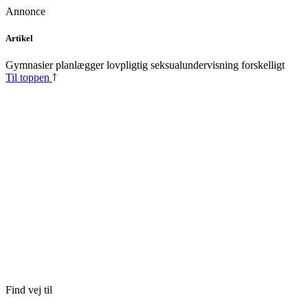
Annonce
Skip
Artikel
to
content
Gymnasier planlægger lovpligtig seksualundervisning forskelligt
Til toppen
Find vej til