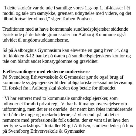
”I dette skoleår var de ude i samtlige vores 1.g- og 1. hf-klasser i ét
modul og tale om samtykke, grænser, udnyttelse med videre, og det
tilbud fortsætter vi med,” siger Torben Poulsen.
Traditionen med at have kommunale sundhedsplejersker siddende
fysisk ude på de lokale grundskoler har Aalborg Kommune også
udvidet til ungdomsuddannelserne.
Så på Aalborghus Gymnasium kan eleverne en gang hver 14. dag
fra klokken 8-12 banke på døren på sundhedsplejerskens kontor og
tale om blandt andet kønssygdomme og graviditet.
Fællessamlinger med eksterne undervisere
På Svendborg Erhvervsskole & Gymnasier gør de også brug af
kommunale sygeplejersker til den obligatoriske seksualundervisning.
Til forskel fra i Aalborg skal skolen dog betale for tilbuddet.
”Vi har entreret med to kommunale sundhedsplejersker, som
udbyder et forløb i privat regi. Vi har haft mange overvejelser om
udformning, men det er et område, der nemt kan føles intimiderende
for både de unge og medarbejderne, så vi er endt på, at det er
nemmere med professionelle folk udefra, der er vant til at lave den
her type workshops.” fortæller Birgit Arildsen, studievejleder på hhx
på Svendborg Erhvervsskole & Gymnasier.