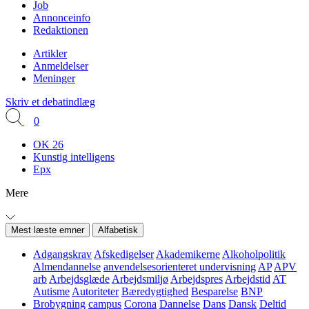
Job
Annonceinfo
Redaktionen
Artikler
Anmeldelser
Meninger
Skriv et debatindlæg
0
OK 26
Kunstig intelligens
Epx
Mere
Mest læste emner
Alfabetisk
Adgangskrav
Afskedigelser
Akademikerne
Alkoholpolitik
Almendannelse
anvendelsesorienteret undervisning
AP
APV
arb
Arbejdsglæde
Arbejdsmiljø
Arbejdspres
Arbejdstid
AT
Autisme
Autoriteter
Bæredygtighed
Besparelse
BNP
Brobygning
campus
Corona
Dannelse
Dans
Dansk
Deltid