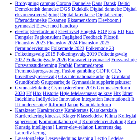
Brobygning
campus
Corona
Dannelse
Dans
Dansk
Deltid
Demokratisk dannelse
DGS
Didaktik
Digital dannelse
Digital
eksamensovervågning
Digital krænkelse
Digitalisering
Efteruddannelse
Eksamen
Eksamensform
Elevboom i
gymnasiet
Elever med handicap
elevfor
Elevfordeling
Elevtrivsel
Engelsk
EOP
Epx
EU
Eux
Fængsler
Fagkonsulent
Faglighed
Feedback
Filosofi
Finanslov 2023
Finanslov 2024
Finanslov 2025
fjernundervisning
Folkemøde 2023
Folkemøde 23
Folketingsvalg 2015
Folketingsvalg 2019
Folketingsvalg
2022
Folketingsvalg 2026
Forsvaret i gymnasiet
Forsvarslinje
Forsvarsstudieretning
Frafald
Fremmedsprog
Fremmedsprogsstrategi
Fusion
gambling
GDPR
GL's
hovedbestyrelsesvalg
GLs internationale arbejde
Grønland
Grundforløb
Gruppearbejde
Gymnasiale suppleringskurser
Gymnasielukning
Gymnasiereform 2016
Gymnasiereform
2030
Hf
Hhx
Historie
Høje følelsesmæssige krav
Htx
Idræt
Indeklima
Indflydelse
Innovation
Integration
Internationalt
It
It i undervisning
It-forbud
Japan
Kandidatreform
Karakterer
Karakterkrav
Karakterræs
Karakterskala
Karrierelæring
kinesisk
Klager
Klasseledelse
Klima
Kollegial
supervision
Kommunikation og it
Kompetenceudvikling
Køn
Kunstig intelligens
l
Lærer-elev-relation
Lærerens dag
Lærerliv
læring
Læseforståelse
Læsevejledning
læsning
Lectio
Ledelse