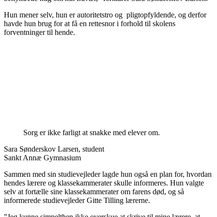
Hun mener selv, hun er autoritetstro og pligtopfyldende, og derfor
havde hun brug for at få en rettesnor i forhold til skolens
forventninger til hende.
Sorg er ikke farligt at snakke med elever om.
Sara Sønderskov Larsen, student
Sankt Annæ Gymnasium
Sammen med sin studievejleder lagde hun også en plan for, hvordan
hendes lærere og klassekammerater skulle informeres. Hun valgte
selv at fortælle sine klassekammerater om farens død, og så
informerede studievejleder Gitte Tilling lærerne.
”Jeg kunne simpelthen ikke overskue at skrive til mine lærere, at