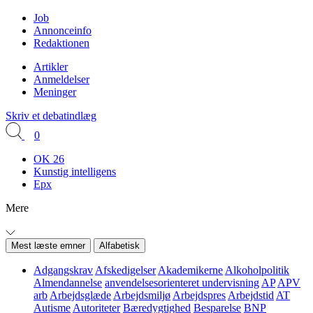
Job
Annonceinfo
Redaktionen
Artikler
Anmeldelser
Meninger
Skriv et debatindlæg
0
OK 26
Kunstig intelligens
Epx
Mere
Mest læste emner
Alfabetisk
Adgangskrav
Afskedigelser
Akademikerne
Alkoholpolitik
Almendannelse
anvendelsesorienteret undervisning
AP
APV
arb
Arbejdsglæde
Arbejdsmiljø
Arbejdspres
Arbejdstid
AT
Autisme
Autoriteter
Bæredygtighed
Besparelse
BNP