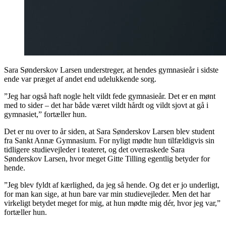
Sara Sønderskov Larsen understreger, at hendes gymnasieår i sidste
ende var præget af andet end udelukkende sorg.
”Jeg har også haft nogle helt vildt fede gymnasieår. Det er en mønt
med to sider – det har både været vildt hårdt og vildt sjovt at gå i
gymnasiet,” fortæller hun.
Det er nu over to år siden, at Sara Sønderskov Larsen blev student
fra Sankt Annæ Gymnasium. For nyligt mødte hun tilfældigvis sin
tidligere studievejleder i teateret, og det overraskede Sara
Sønderskov Larsen, hvor meget Gitte Tilling egentlig betyder for
hende.
”Jeg blev fyldt af kærlighed, da jeg så hende. Og det er jo underligt,
for man kan sige, at hun bare var min studievejleder. Men det har
virkeligt betydet meget for mig, at hun mødte mig dér, hvor jeg var,”
fortæller hun.