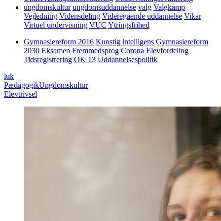
ungdomskultur
ungdomsuddannelse
valg
Valgkamp
Vejledning
Vidensdeling
Videregående uddannelse
Vikar
Virtuel undervisning
VUC
Ytringsfrihed
Gymnasiereform 2016
Kunstig intelligens
Gymnasiereform
2030
Eksamen
Fremmedsprog
Corona
Elevfordeling
Tidsregistrering
OK 13
Uddannelsespolitik
luk
Pædagogik
Ungdomskultur
Elevtrivsel