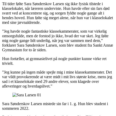
Til tider følte Sara Sønderskov Larsen sig ikke fysisk tilstede i
klasselokalet, når læreren underviste. Hun havde efter sin fars død
svært ved at koncentrere sig, og sorgen fyldte nogle gange alt i
hendes hoved. Hun følte sig meget alene, når hun var i klasselokalet
med sine jævnaldrende.
”Jeg havde nogle fantastiske klassekammerater, som var virkelig
omsorgsfulde, men de forstod jo ikke, hvad der var sket. Jeg følte
mig nogle gange lidt underlig, når jeg var sammen med dem,”
forklarer Sara Sønderskov Larsen, som blev student fra Sankt Annæ
Gymnasium for to år siden.
Hun fortæller, at gymnasielivet på nogle punkter kunne virke ret
trivielt.
”Jeg kunne på ingen måde spejle mig i mine klassekammerater. Det
var vildt provokerende at være midt i mit livs største krise, mens jeg
sad i et klasselokale med 29 andre elever, som klagede over
afleveringer og hverdagslivet.”
Sara Sønderskov Larsen mistede sin far i 1. g. Hun blev student i
sommeren 2022.