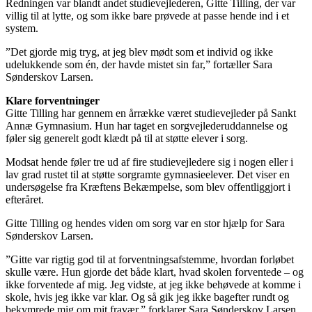
Redningen var blandt andet studievejlederen, Gitte Tilling, der var
villig til at lytte, og som ikke bare prøvede at passe hende ind i et
system.
”Det gjorde mig tryg, at jeg blev mødt som et individ og ikke
udelukkende som én, der havde mistet sin far,” fortæller Sara
Sønderskov Larsen.
Klare forventninger
Gitte Tilling har gennem en årrække været studievejleder på Sankt
Annæ Gymnasium. Hun har taget en sorgvejlederuddannelse og
føler sig generelt godt klædt på til at støtte elever i sorg.
Modsat hende føler tre ud af fire studievejledere sig i nogen eller i
lav grad rustet til at støtte sorgramte gymnasieelever. Det viser en
undersøgelse fra Kræftens Bekæmpelse, som blev offentliggjort i
efteråret.
Gitte Tilling og hendes viden om sorg var en stor hjælp for Sara
Sønderskov Larsen.
”Gitte var rigtig god til at forventningsafstemme, hvordan forløbet
skulle være. Hun gjorde det både klart, hvad skolen forventede – og
ikke forventede af mig. Jeg vidste, at jeg ikke behøvede at komme i
skole, hvis jeg ikke var klar. Og så gik jeg ikke bagefter rundt og
bekymrede mig om mit fravær,” forklarer Sara Sønderskov Larsen.