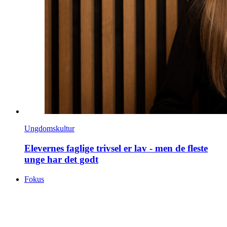
Ungdomskultur
Elevernes faglige trivsel er lav - men de fleste
unge har det godt
Fokus