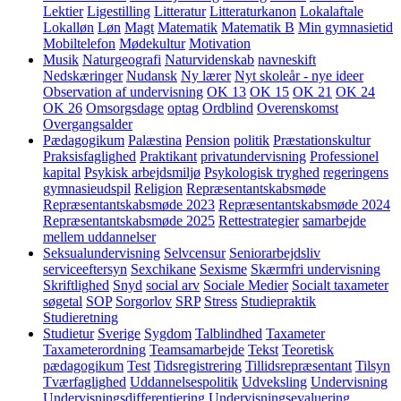
Lektier
Ligestilling
Litteratur
Litteraturkanon
Lokalaftale
Lokalløn
Løn
Magt
Matematik
Matematik B
Min gymnasietid
Mobiltelefon
Mødekultur
Motivation
Musik
Naturgeografi
Naturvidenskab
navneskift
Nedskæringer
Nudansk
Ny lærer
Nyt skoleår - nye ideer
Observation af undervisning
OK 13
OK 15
OK 21
OK 24
OK 26
Omsorgsdage
optag
Ordblind
Overenskomst
Overgangsalder
Pædagogikum
Palæstina
Pension
politik
Præstationskultur
Praksisfaglighed
Praktikant
privatundervisning
Professionel
kapital
Psykisk arbejdsmiljø
Psykologisk tryghed
regeringens
gymnasieudspil
Religion
Repræsentantskabsmøde
Repræsentantskabsmøde 2023
Repræsentantskabsmøde 2024
Repræsentantskabsmøde 2025
Rettestrategier
samarbejde
mellem uddannelser
Seksualundervisning
Selvcensur
Seniorarbejdsliv
serviceeftersyn
Sexchikane
Sexisme
Skærmfri undervisning
Skriftlighed
Snyd
social arv
Sociale Medier
Socialt taxameter
søgetal
SOP
Sorgorlov
SRP
Stress
Studiepraktik
Studieretning
Studietur
Sverige
Sygdom
Talblindhed
Taxameter
Taxameterordning
Teamsamarbejde
Tekst
Teoretisk
pædagogikum
Test
Tidsregistrering
Tillidsrepræsentant
Tilsyn
Tværfaglighed
Uddannelsespolitik
Udveksling
Undervisning
Undervisningsdifferentiering
Undervisningsevaluering