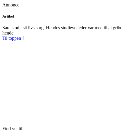
Annonce
Skip
Artikel
to
content
Sara stod i sit livs sorg. Hendes studievejleder var med til at gribe
hende
Til toppen
Find vej til