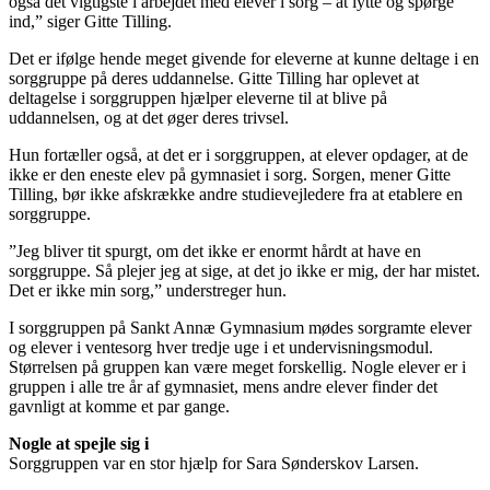
også det vigtigste i arbejdet med elever i sorg – at lytte og spørge
ind,” siger Gitte Tilling.
Det er ifølge hende meget givende for eleverne at kunne deltage i en
sorggruppe på deres uddannelse. Gitte Tilling har oplevet at
deltagelse i sorggruppen hjælper eleverne til at blive på
uddannelsen, og at det øger deres trivsel.
Hun fortæller også, at det er i sorggruppen, at elever opdager, at de
ikke er den eneste elev på gymnasiet i sorg. Sorgen, mener Gitte
Tilling, bør ikke afskrække andre studievejledere fra at etablere en
sorggruppe.
”Jeg bliver tit spurgt, om det ikke er enormt hårdt at have en
sorggruppe. Så plejer jeg at sige, at det jo ikke er mig, der har mistet.
Det er ikke min sorg,” understreger hun.
I sorggruppen på Sankt Annæ Gymnasium mødes sorgramte elever
og elever i ventesorg hver tredje uge i et undervisningsmodul.
Størrelsen på gruppen kan være meget forskellig. Nogle elever er i
gruppen i alle tre år af gymnasiet, mens andre elever finder det
gavnligt at komme et par gange.
Nogle at spejle sig i
Sorggruppen var en stor hjælp for Sara Sønderskov Larsen.