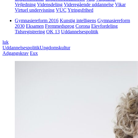
Vejledning
Vidensdeling
Videregående uddannelse
Vikar
Virtuel undervisning
VUC
Ytringsfrihed
Gymnasiereform 2016
Kunstig intelligens
Gymnasiereform
2030
Eksamen
Fremmedsprog
Corona
Elevfordeling
Tidsregistrering
OK 13
Uddannelsespolitik
luk
Uddannelsespolitik
Ungdomskultur
Adgangskrav
Eux