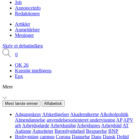
Job
Annonceinfo
Redaktionen
Artikler
Anmeldelser
Meninger
Skriv et debatindlæg
0
OK 26
Kunstig intelligens
Epx
Mere
Mest læste emner
Alfabetisk
Adgangskrav
Afskedigelser
Akademikerne
Alkoholpolitik
Almendannelse
anvendelsesorienteret undervisning
AP
APV
arb
Arbejdsglæde
Arbejdsmiljø
Arbejdspres
Arbejdstid
AT
Autisme
Autoriteter
Bæredygtighed
Besparelse
BNP
Brobygning
campus
Corona
Dannelse
Dans
Dansk
Deltid