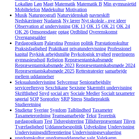
Lokalløn
Løn
Magt
Matematik
Matematik B
Min gymnasietid
Mobiltelefon
Mødekultur
Motivation
Musik
Naturgeografi
Naturvidenskab
navneskift
Nedskæringer
Nudansk
Ny lærer
Nyt skoleår - nye ideer
Observation af undervisning
OK 13
OK 15
OK 21
OK 24
OK 26
Omsorgsdage
optag
Ordblind
Overenskomst
Overgangsalder
Pædagogikum
Palæstina
Pension
politik
Præstationskultur
Praksisfaglighed
Praktikant
privatundervisning
Professionel
kapital
Psykisk arbejdsmiljø
Psykologisk tryghed
regeringens
gymnasieudspil
Religion
Repræsentantskabsmøde
Repræsentantskabsmøde 2023
Repræsentantskabsmøde 2024
Repræsentantskabsmøde 2025
Rettestrategier
samarbejde
mellem uddannelser
Seksualundervisning
Selvcensur
Seniorarbejdsliv
serviceeftersyn
Sexchikane
Sexisme
Skærmfri undervisning
Skriftlighed
Snyd
social arv
Sociale Medier
Socialt taxameter
søgetal
SOP
Sorgorlov
SRP
Stress
Studiepraktik
Studieretning
Studietur
Sverige
Sygdom
Talblindhed
Taxameter
Taxameterordning
Teamsamarbejde
Tekst
Teoretisk
pædagogikum
Test
Tidsregistrering
Tillidsrepræsentant
Tilsyn
Tværfaglighed
Uddannelsespolitik
Udveksling
Undervisning
Undervisningsdifferentiering
Undervisningsevaluering
ungdomskultur
ungdomsuddannelse
valg
Valgkamp