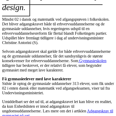
design.
Mindst 02 i dansk og matematik ved afgangsprøven i folkeskolen.
Det bliver adgangskravet både til erhvervsuddannelserne og de
gymnasiale uddannelser, hvis regeringens udspil til en
erhvervsuddannelsesreform får flertal blandt Folketingets partier.
Udspillet blev fremlagt tidligere i dag af undervisningsminister
Christine Antorini (S).
​Selvom adgangskravet skal gælde for både erhvervsuddannelserne
og de gymnasiale uddannelser, får det sandsynligvis de største
konsekvenser for erhvervsuddannelserne. Som
Gymnasieskolen
tidligere har beskrevet, er der relativt få elever, som begynder
gymnasiet med meget lave karakterer.
Få gymnasieelever med lave karakterer
Sidste år optog de gymnasiale uddannelser 313 elever, som fik under
02 i enten dansk eller matematik ved afgangseksamen, viser tal fra
Undervisningsministeriet.
Umiddelbart ser det ud til, at adgangskravet let kan blive en realitet,
da kun Enhedslisten er imod adgangskrav til
ungdomsuddannelserne. Læs mere om det i artiklen
Adgangskrav til
gymnasiet på vej
.