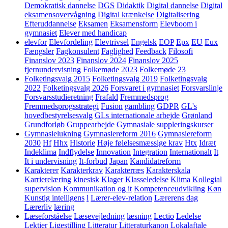
Demokratisk dannelse
DGS
Didaktik
Digital dannelse
Digital
eksamensovervågning
Digital krænkelse
Digitalisering
Efteruddannelse
Eksamen
Eksamensform
Elevboom i
gymnasiet
Elever med handicap
elevfor
Elevfordeling
Elevtrivsel
Engelsk
EOP
Epx
EU
Eux
Fængsler
Fagkonsulent
Faglighed
Feedback
Filosofi
Finanslov 2023
Finanslov 2024
Finanslov 2025
fjernundervisning
Folkemøde 2023
Folkemøde 23
Folketingsvalg 2015
Folketingsvalg 2019
Folketingsvalg
2022
Folketingsvalg 2026
Forsvaret i gymnasiet
Forsvarslinje
Forsvarsstudieretning
Frafald
Fremmedsprog
Fremmedsprogsstrategi
Fusion
gambling
GDPR
GL's
hovedbestyrelsesvalg
GLs internationale arbejde
Grønland
Grundforløb
Gruppearbejde
Gymnasiale suppleringskurser
Gymnasielukning
Gymnasiereform 2016
Gymnasiereform
2030
Hf
Hhx
Historie
Høje følelsesmæssige krav
Htx
Idræt
Indeklima
Indflydelse
Innovation
Integration
Internationalt
It
It i undervisning
It-forbud
Japan
Kandidatreform
Karakterer
Karakterkrav
Karakterræs
Karakterskala
Karrierelæring
kinesisk
Klager
Klasseledelse
Klima
Kollegial
supervision
Kommunikation og it
Kompetenceudvikling
Køn
Kunstig intelligens
l
Lærer-elev-relation
Lærerens dag
Lærerliv
læring
Læseforståelse
Læsevejledning
læsning
Lectio
Ledelse
Lektier
Ligestilling
Litteratur
Litteraturkanon
Lokalaftale