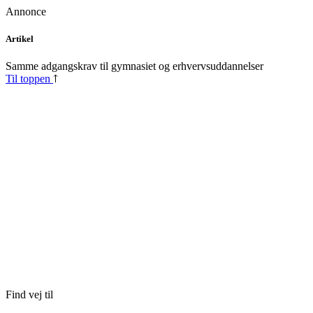
Annonce
Skip
Artikel
to
content
Samme adgangskrav til gymnasiet og erhvervsuddannelser
Til toppen
Find vej til