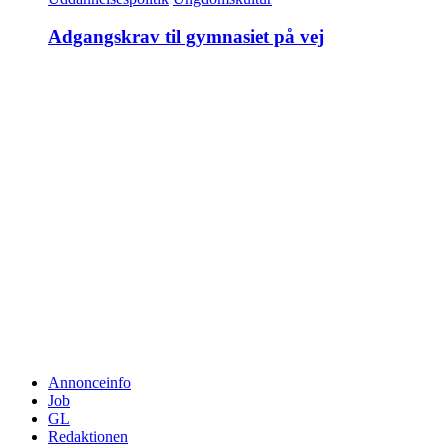
Adgangskrav til gymnasiet på vej
Annonceinfo
Job
GL
Redaktionen