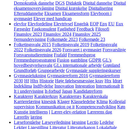
Demokratisk dannelse
DGS
Didaktik
Digital dannelse
Digital
eksamensovervågning
Digital krænkelse
Digitalisering
Efteruddannelse
Eksamen
Eksamensform
Elevboom i
gymnasiet
Elever med handicap
elevfor
Elevfordeling
Elevtrivsel
Engelsk
EOP
Epx
EU
Eux
Fængsler
Fagkonsulent
Faglighed
Feedback
Filosofi
Finanslov 2023
Finanslov 2024
Finanslov 2025
fjernundervisning
Folkemøde 2023
Folkemøde 23
Folketingsvalg 2015
Folketingsvalg 2019
Folketingsvalg
2022
Folketingsvalg 2026
Forsvaret i gymnasiet
Forsvarslinje
Forsvarsstudieretning
Frafald
Fremmedsprog
Fremmedsprogsstrategi
Fusion
gambling
GDPR
GL's
hovedbestyrelsesvalg
GLs internationale arbejde
Grønland
Grundforløb
Gruppearbejde
Gymnasiale suppleringskurser
Gymnasielukning
Gymnasiereform 2016
Gymnasiereform
2030
Hf
Hhx
Historie
Høje følelsesmæssige krav
Htx
Idræt
Indeklima
Indflydelse
Innovation
Integration
Internationalt
It
It i undervisning
It-forbud
Japan
Kandidatreform
Karakterer
Karakterkrav
Karakterræs
Karakterskala
Karrierelæring
kinesisk
Klager
Klasseledelse
Klima
Kollegial
supervision
Kommunikation og it
Kompetenceudvikling
Køn
Kunstig intelligens
l
Lærer-elev-relation
Lærerens dag
Lærerliv
læring
Læseforståelse
Læsevejledning
læsning
Lectio
Ledelse
Lektier
Ligestilling
Litteratur
Litteraturkanon
Lokalaftale