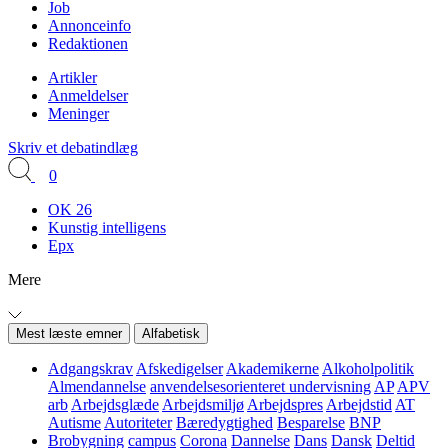
Job
Annonceinfo
Redaktionen
Artikler
Anmeldelser
Meninger
Skriv et debatindlæg
0
OK 26
Kunstig intelligens
Epx
Mere
Mest læste emner
Alfabetisk
Adgangskrav
Afskedigelser
Akademikerne
Alkoholpolitik
Almendannelse
anvendelsesorienteret undervisning
AP
APV
arb
Arbejdsglæde
Arbejdsmiljø
Arbejdspres
Arbejdstid
AT
Autisme
Autoriteter
Bæredygtighed
Besparelse
BNP
Brobygning
campus
Corona
Dannelse
Dans
Dansk
Deltid