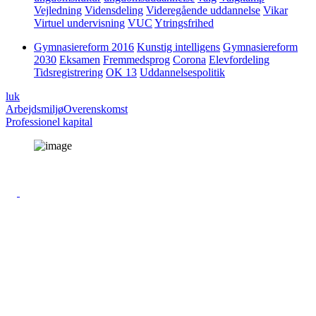
Vejledning
Vidensdeling
Videregående uddannelse
Vikar
Virtuel undervisning
VUC
Ytringsfrihed
Gymnasiereform 2016
Kunstig intelligens
Gymnasiereform
2030
Eksamen
Fremmedsprog
Corona
Elevfordeling
Tidsregistrering
OK 13
Uddannelsespolitik
luk
Arbejdsmiljø
Overenskomst
Professionel kapital