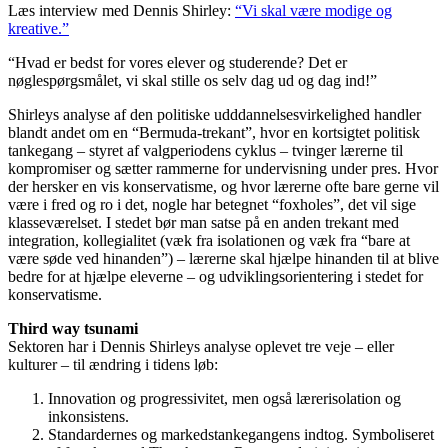
Læs interview med Dennis Shirley:
“Vi skal være modige og
kreative.”
“Hvad er bedst for vores elever og studerende? Det er
nøglespørgsmålet, vi skal stille os selv dag ud og dag ind!”
Shirleys analyse af den politiske udddannelsesvirkelighed handler
blandt andet om en “Bermuda-trekant”, hvor en kortsigtet politisk
tankegang – styret af valgperiodens cyklus – tvinger lærerne til
kompromiser og sætter rammerne for undervisning under pres. Hvor
der hersker en vis konservatisme, og hvor lærerne ofte bare gerne vil
være i fred og ro i det, nogle har betegnet “foxholes”, det vil sige
klasseværelset. I stedet bør man satse på en anden trekant med
integration, kollegialitet (væk fra isolationen og væk fra “bare at
være søde ved hinanden”) – lærerne skal hjælpe hinanden til at blive
bedre for at hjælpe eleverne – og udviklingsorientering i stedet for
konservatisme.
Third way tsunami
Sektoren har i Dennis Shirleys analyse oplevet tre veje – eller
kulturer – til ændring i tidens løb:
Innovation og progressivitet, men også lærerisolation og
inkonsistens.
Standardernes og markedstankegangens indtog. Symboliseret