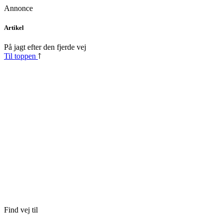
Annonce
Skip
Artikel
to
content
På jagt efter den fjerde vej
Til toppen
Find vej til