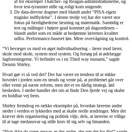
af for eksempel Thatcher- og Reagan-administrationerne, og
hvor test-tyranniet stille og roligt kom snigende.
De data-drevne dogmer med blandt andet “PISA-rigets
tragiske indflydelse”. I denne tredje vej har der været stor
fokus på færdighederne læsning og matematik. Samtidig er
test og målinger i højere grad kommet på dagsordenen –
blandt andet som en måde at bedømme lærernes kvalitet
udfra. Performance-baseret løn. Mere overvågning og kontrol.
“Vi bevæger os mod en øget individualisering – lærer mod lærer,
skole mod skole, system mod system. Og forsøg på at ødelægge
fagforeningerne. Vi befinder os i en Third way tsunami,” sagde
Dennis Shirley.
Hvad gør vi så ved det? Der har været en tendens til at stikke
hovedet i jorden som en struds og vente på, at problemet går over
eller vente på næste reform, men det er en dårlig strategi, lød
beskeden. I stedet handler det om at finde Den fjerde vej og skabe
en holdbar vej frem.
Shirley fremdrog en række eksempler på, hvordan lærerne andre
steder i verden er lykkedes med at skabe reelle ændringer. Men det
kræver dels organisering og politisk vilje, dels, at lærerne er villige
til at tage medansvar og stille krav til sig selv og hinanden.
“Hvis ikke du tager ansvar, er der andre, der gør det for dig!” sagde