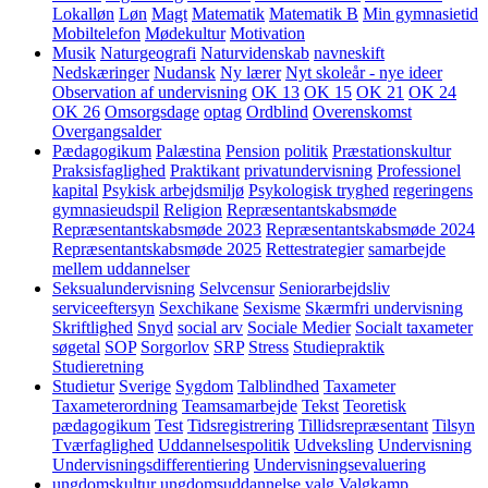
Lokalløn
Løn
Magt
Matematik
Matematik B
Min gymnasietid
Mobiltelefon
Mødekultur
Motivation
Musik
Naturgeografi
Naturvidenskab
navneskift
Nedskæringer
Nudansk
Ny lærer
Nyt skoleår - nye ideer
Observation af undervisning
OK 13
OK 15
OK 21
OK 24
OK 26
Omsorgsdage
optag
Ordblind
Overenskomst
Overgangsalder
Pædagogikum
Palæstina
Pension
politik
Præstationskultur
Praksisfaglighed
Praktikant
privatundervisning
Professionel
kapital
Psykisk arbejdsmiljø
Psykologisk tryghed
regeringens
gymnasieudspil
Religion
Repræsentantskabsmøde
Repræsentantskabsmøde 2023
Repræsentantskabsmøde 2024
Repræsentantskabsmøde 2025
Rettestrategier
samarbejde
mellem uddannelser
Seksualundervisning
Selvcensur
Seniorarbejdsliv
serviceeftersyn
Sexchikane
Sexisme
Skærmfri undervisning
Skriftlighed
Snyd
social arv
Sociale Medier
Socialt taxameter
søgetal
SOP
Sorgorlov
SRP
Stress
Studiepraktik
Studieretning
Studietur
Sverige
Sygdom
Talblindhed
Taxameter
Taxameterordning
Teamsamarbejde
Tekst
Teoretisk
pædagogikum
Test
Tidsregistrering
Tillidsrepræsentant
Tilsyn
Tværfaglighed
Uddannelsespolitik
Udveksling
Undervisning
Undervisningsdifferentiering
Undervisningsevaluering
ungdomskultur
ungdomsuddannelse
valg
Valgkamp