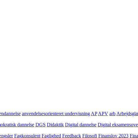
ndannelse
anvendelsesorienteret undervisning
AP
APV
arb
Arbejdsgl
kratisk dannelse
DGS
Didaktik
Digital dannelse
Digital eksamensov
ngsler
Fagkonsulent
Faglighed
Feedback
Filosofi
Finanslov 2023
Fin