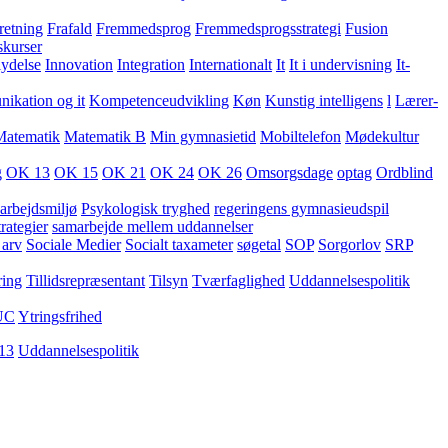
retning
Frafald
Fremmedsprog
Fremmedsprogsstrategi
Fusion
skurser
lydelse
Innovation
Integration
Internationalt
It
It i undervisning
It-
kation og it
Kompetenceudvikling
Køn
Kunstig intelligens
l
Lærer-
Matematik
Matematik B
Min gymnasietid
Mobiltelefon
Mødekultur
g
OK 13
OK 15
OK 21
OK 24
OK 26
Omsorgsdage
optag
Ordblind
arbejdsmiljø
Psykologisk tryghed
regeringens gymnasieudspil
rategier
samarbejde mellem uddannelser
 arv
Sociale Medier
Socialt taxameter
søgetal
SOP
Sorgorlov
SRP
ring
Tillidsrepræsentant
Tilsyn
Tværfaglighed
Uddannelsespolitik
UC
Ytringsfrihed
13
Uddannelsespolitik