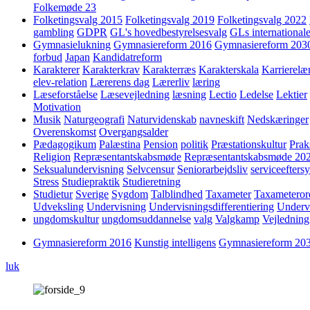
Folkemøde 23
Folketingsvalg 2015
Folketingsvalg 2019
Folketingsvalg 2022
gambling
GDPR
GL's hovedbestyrelsesvalg
GLs internationale
Gymnasielukning
Gymnasiereform 2016
Gymnasiereform 203
forbud
Japan
Kandidatreform
Karakterer
Karakterkrav
Karakterræs
Karakterskala
Karrierelæ
elev-relation
Lærerens dag
Lærerliv
læring
Læseforståelse
Læsevejledning
læsning
Lectio
Ledelse
Lektier
Motivation
Musik
Naturgeografi
Naturvidenskab
navneskift
Nedskæringer
Overenskomst
Overgangsalder
Pædagogikum
Palæstina
Pension
politik
Præstationskultur
Prak
Religion
Repræsentantskabsmøde
Repræsentantskabsmøde 20
Seksualundervisning
Selvcensur
Seniorarbejdsliv
serviceefters
Stress
Studiepraktik
Studieretning
Studietur
Sverige
Sygdom
Talblindhed
Taxameter
Taxameteror
Udveksling
Undervisning
Undervisningsdifferentiering
Underv
ungdomskultur
ungdomsuddannelse
valg
Valgkamp
Vejledning
Gymnasiereform 2016
Kunstig intelligens
Gymnasiereform 20
luk