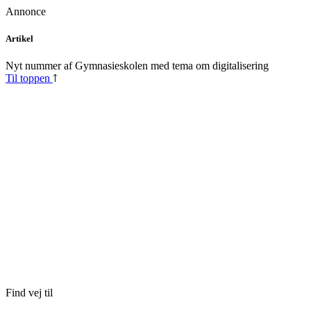
Annonce
Skip
Artikel
to
content
Nyt nummer af Gymnasieskolen med tema om digitalisering
Til toppen
Find vej til