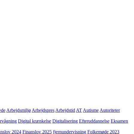
æde
Arbejdsmiljø
Arbejdspres
Arbejdstid
AT
Autisme
Autoriteter
ervågning
Digital krænkelse
Digitalisering
Efteruddannelse
Eksamen
anslov 2024
Finanslov 2025
fjernundervisning
Folkemøde 2023