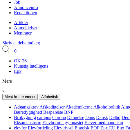
Job
Annonceinfo
Redaktionen
Artikler
Anmeldelser
Meninger
Skriv et debatindlæg
0
OK 26
Kunstig intelligens
Epx
Mere
Mest læste emner
Alfabetisk
Adgangskrav
Afskedigelser
Akademikerne
Alkoholpolitik
Alme
Bæredygtighed
Besparelse
BNP
Brobygning
campus
Corona
Dannelse
Dans
Dansk
Deltid
Demo
Eksamensform
Elevboom i gymnasiet
Elever med handicap
elevfor
Elevfordeling
Elevtrivsel
Engelsk
EOP
Epx
EU
Eux
Fæ