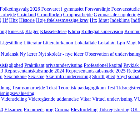
Folketingsvalg 2026
Forsvaret i gymnasiet
Forsvarslinje
Forsvarsstudie
 arbejde
Grønland
Grundforløb
Gruppearbejde
Gymnasiale supplering
0
Hf
Hhx
Historie
Høje følelsesmæssige krav
Htx
Idræt
Indeklima
Indf
ring
kinesisk
Klager
Klasseledelse
Klima
Kollegial supervision
Kommuni
Ligestilling
Litteratur
Litteraturkanon
Lokalaftale
Lokalløn
Løn
Magt
Nudansk
Ny lærer
Nyt skoleår - nye ideer
Observation af undervisnin
sisfaglighed
Praktikant
privatundervisning
Professionel kapital
Psykisk 
23
Repræsentantskabsmøde 2024
Repræsentantskabsmøde 2025
Rettest
yn
Sexchikane
Sexisme
Skærmfri undervisning
Skriftlighed
Snyd
social
dning
Teamsamarbejde
Tekst
Teoretisk pædagogikum
Test
Tidsregistre
isningsevaluering
Vidensdeling
Videregående uddannelse
Vikar
Virtuel undervisning
V
30
Eksamen
Fremmedsprog
Corona
Elevfordeling
Tidsregistrering
OK 