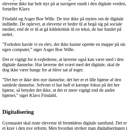
eleverne ikke har helt styr på at navigere rundt i den digitale verden,
fortæller Klavs
Frisdahl og Asger Boe Wille. De tror ikke på myten om de digitale
indfødte. De oplever, at eleverne er bedre til at begå sig på sociale
medier, end de er til at gå kildekritisk til en tekst, de har fundet på
nettet.
”Forleden havde vi en elev, der ikke kunne oprette en mappe på sin
egen computer,” siger Asger Boe Wille.
Det er vigtigt for it-vejlederne, at lærerne også kan være med i den
digitale dannelse. Har lærerne det svært med det digitale, skal de
dog ikke være bange for at blive sat af toget.
”Det her er ikke den nye dannelse, det her er et lille hjørne af den
samlede dannelse. Selvom vi har haft et kæmpe fokus på det her
hjørne, så betyder det ikke, at det er mere vigtigt end de andre
hjørner,” siger Klavs Frisdahl.
Digitalisering
Gymnasiet skal ruste eleverne til fremtidens digitale samfund. Det er
et krav i den nye reform. Men hvordan styrker man digitaliseringen i