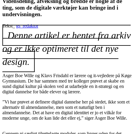
Vidensdeling, afveksling og bredde er nogle af de
ting, som de digitale værktøjer kan bringe ind i
undervisningen.
Tekst_
gs_redaktor
Denne artikel er hentet fra arkiv
og er ikke optimeret til det nye
design.
Asger Boe Wille og Klavs Frisdahl er lærere og it-vejledere på Køge
Gymnasium. De har sammen med tre kolleger prøvet at skabe en
sund digital kultur på skolen ved at udarbejde en it-strategi og en
digital dannelse for både elever og lærere.
”Vi har prøvet at definere digital dannelse her på stedet, ikke som et
alternativ til almendannelse, men som et naturligt ben i
almendannelse. Det at have en digital identitet er jo et vilkår for
moderne unge, om de kan lide det eller ej,” siger Asger Boe Wille.
Gennem ni særligt tilrettelagte moduler, som ligger uden for det