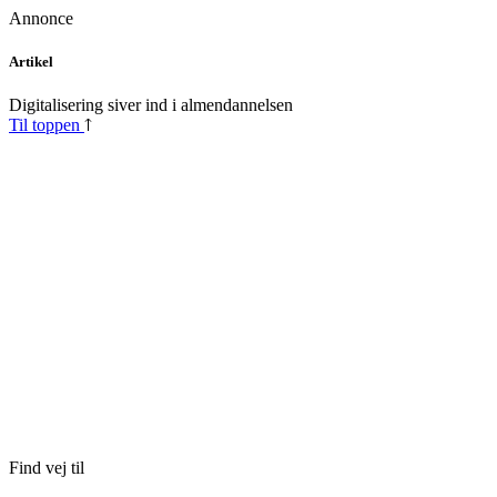
Annonce
Skip
Artikel
to
content
Digitalisering siver ind i almendannelsen
Til toppen
Find vej til