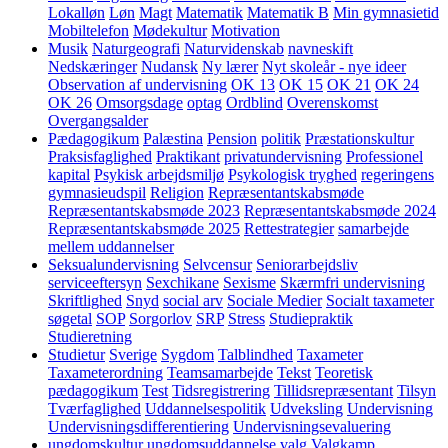
Lokalløn
Løn
Magt
Matematik
Matematik B
Min gymnasietid
Mobiltelefon
Mødekultur
Motivation
Musik
Naturgeografi
Naturvidenskab
navneskift
Nedskæringer
Nudansk
Ny lærer
Nyt skoleår - nye ideer
Observation af undervisning
OK 13
OK 15
OK 21
OK 24
OK 26
Omsorgsdage
optag
Ordblind
Overenskomst
Overgangsalder
Pædagogikum
Palæstina
Pension
politik
Præstationskultur
Praksisfaglighed
Praktikant
privatundervisning
Professionel
kapital
Psykisk arbejdsmiljø
Psykologisk tryghed
regeringens
gymnasieudspil
Religion
Repræsentantskabsmøde
Repræsentantskabsmøde 2023
Repræsentantskabsmøde 2024
Repræsentantskabsmøde 2025
Rettestrategier
samarbejde
mellem uddannelser
Seksualundervisning
Selvcensur
Seniorarbejdsliv
serviceeftersyn
Sexchikane
Sexisme
Skærmfri undervisning
Skriftlighed
Snyd
social arv
Sociale Medier
Socialt taxameter
søgetal
SOP
Sorgorlov
SRP
Stress
Studiepraktik
Studieretning
Studietur
Sverige
Sygdom
Talblindhed
Taxameter
Taxameterordning
Teamsamarbejde
Tekst
Teoretisk
pædagogikum
Test
Tidsregistrering
Tillidsrepræsentant
Tilsyn
Tværfaglighed
Uddannelsespolitik
Udveksling
Undervisning
Undervisningsdifferentiering
Undervisningsevaluering
ungdomskultur
ungdomsuddannelse
valg
Valgkamp