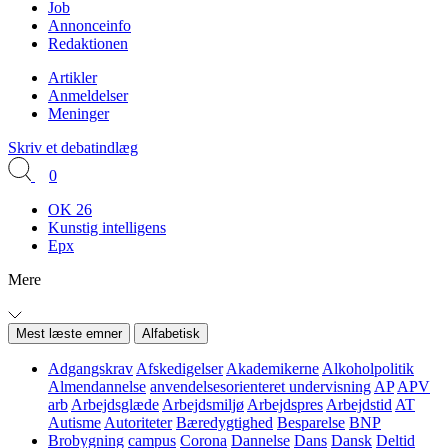
Job
Annonceinfo
Redaktionen
Artikler
Anmeldelser
Meninger
Skriv et debatindlæg
0
OK 26
Kunstig intelligens
Epx
Mere
Mest læste emner
Alfabetisk
Adgangskrav
Afskedigelser
Akademikerne
Alkoholpolitik
Almendannelse
anvendelsesorienteret undervisning
AP
APV
arb
Arbejdsglæde
Arbejdsmiljø
Arbejdspres
Arbejdstid
AT
Autisme
Autoriteter
Bæredygtighed
Besparelse
BNP
Brobygning
campus
Corona
Dannelse
Dans
Dansk
Deltid