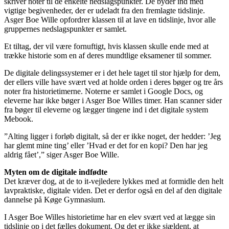
skriver noter til de enkelte nedslagspunkter. De byder ind med
vigtige begivenheder, der er udeladt fra den fremlagte tidslinje.
Asger Boe Wille opfordrer klassen til at lave en tidslinje, hvor alle
gruppernes nedslagspunkter er samlet.
Et tiltag, der vil være fornuftigt, hvis klassen skulle ende med at
trække historie som en af deres mundtlige eksamener til sommer.
De digitale delingssystemer er i det hele taget til stor hjælp for dem,
der ellers ville have svært ved at holde orden i deres bøger og tre års
noter fra historietimerne. Noterne er samlet i Google Docs, og
eleverne har ikke bøger i Asger Boe Willes timer. Han scanner sider
fra bøger til eleverne og lægger tingene ind i det digitale system
Mebook.
”Alting ligger i forløb digitalt, så der er ikke noget, der hedder: ’Jeg
har glemt mine ting’ eller ’Hvad er det for en kopi? Den har jeg
aldrig fået’,” siger Asger Boe Wille.
Myten om de digitale indfødte
Det kræver dog, at de to it-vejledere lykkes med at formidle den helt
lavpraktiske, digitale viden. Det er derfor også en del af den digitale
dannelse på Køge Gymnasium.
I Asger Boe Willes historietime har en elev svært ved at lægge sin
tidslinje op i det fælles dokument. Og det er ikke sjældent, at