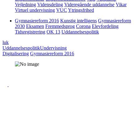
Vejledning
Vidensdeling
Videregående uddannelse
Vikar
Virtuel undervisning
VUC
Ytringsfrihed
Gymnasiereform 2016
Kunstig intelligens
Gymnasiereform
2030
Eksamen
Fremmedsprog
Corona
Elevfordeling
Tidsregistrering
OK 13
Uddannelsespolitik
luk
Uddannelsespolitik
Undervisning
Digitalisering
Gymnasiereform 2016