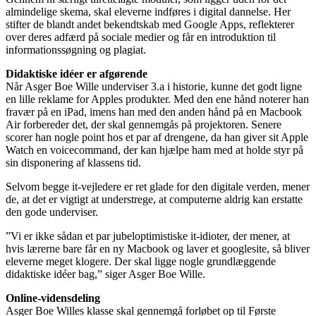
almindelige skema, skal eleverne indføres i digital dannelse. Her
stifter de blandt andet bekendtskab med Google Apps, reflekterer
over deres adfærd på sociale medier og får en introduktion til
informationssøgning og plagiat.
Didaktiske idéer er afgørende
Når Asger Boe Wille underviser 3.a i historie, kunne det godt ligne
en lille reklame for Apples produkter. Med den ene hånd noterer han
fravær på en iPad, imens han med den anden hånd på en Macbook
Air forbereder det, der skal gennemgås på projektoren. Senere
scorer han nogle point hos et par af drengene, da han giver sit Apple
Watch en voicecommand, der kan hjælpe ham med at holde styr på
sin disponering af klassens tid.
Selvom begge it-vejledere er ret glade for den digitale verden, mener
de, at det er vigtigt at understrege, at computerne aldrig kan erstatte
den gode underviser.
”Vi er ikke sådan et par jubeloptimistiske it-idioter, der mener, at
hvis lærerne bare får en ny Macbook og laver et googlesite, så bliver
eleverne meget klogere. Der skal ligge nogle grundlæggende
didaktiske idéer bag,” siger Asger Boe Wille.
Online-vidensdeling
Asger Boe Willes klasse skal gennemgå forløbet op til Første