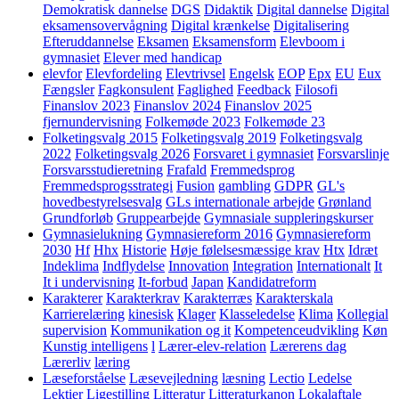
Demokratisk dannelse
DGS
Didaktik
Digital dannelse
Digital
eksamensovervågning
Digital krænkelse
Digitalisering
Efteruddannelse
Eksamen
Eksamensform
Elevboom i
gymnasiet
Elever med handicap
elevfor
Elevfordeling
Elevtrivsel
Engelsk
EOP
Epx
EU
Eux
Fængsler
Fagkonsulent
Faglighed
Feedback
Filosofi
Finanslov 2023
Finanslov 2024
Finanslov 2025
fjernundervisning
Folkemøde 2023
Folkemøde 23
Folketingsvalg 2015
Folketingsvalg 2019
Folketingsvalg
2022
Folketingsvalg 2026
Forsvaret i gymnasiet
Forsvarslinje
Forsvarsstudieretning
Frafald
Fremmedsprog
Fremmedsprogsstrategi
Fusion
gambling
GDPR
GL's
hovedbestyrelsesvalg
GLs internationale arbejde
Grønland
Grundforløb
Gruppearbejde
Gymnasiale suppleringskurser
Gymnasielukning
Gymnasiereform 2016
Gymnasiereform
2030
Hf
Hhx
Historie
Høje følelsesmæssige krav
Htx
Idræt
Indeklima
Indflydelse
Innovation
Integration
Internationalt
It
It i undervisning
It-forbud
Japan
Kandidatreform
Karakterer
Karakterkrav
Karakterræs
Karakterskala
Karrierelæring
kinesisk
Klager
Klasseledelse
Klima
Kollegial
supervision
Kommunikation og it
Kompetenceudvikling
Køn
Kunstig intelligens
l
Lærer-elev-relation
Lærerens dag
Lærerliv
læring
Læseforståelse
Læsevejledning
læsning
Lectio
Ledelse
Lektier
Ligestilling
Litteratur
Litteraturkanon
Lokalaftale