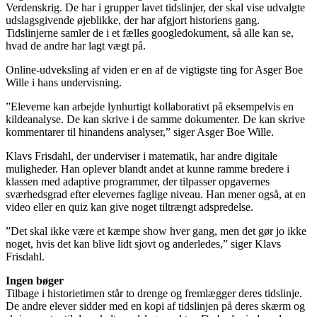
Verdenskrig. De har i grupper lavet tidslinjer, der skal vise udvalgte
udslagsgivende øjeblikke, der har afgjort historiens gang.
Tidslinjerne samler de i et fælles googledokument, så alle kan se,
hvad de andre har lagt vægt på.
Online-udveksling af viden er en af de vigtigste ting for Asger Boe
Wille i hans undervisning.
”Eleverne kan arbejde lynhurtigt kollaborativt på eksempelvis en
kildeanalyse. De kan skrive i de samme dokumenter. De kan skrive
kommentarer til hinandens analyser,” siger Asger Boe Wille.
Klavs Frisdahl, der underviser i matematik, har andre digitale
muligheder. Han oplever blandt andet at kunne ramme bredere i
klassen med adaptive programmer, der tilpasser opgavernes
sværhedsgrad efter elevernes faglige niveau. Han mener også, at en
video eller en quiz kan give noget tiltrængt adspredelse.
”Det skal ikke være et kæmpe show hver gang, men det gør jo ikke
noget, hvis det kan blive lidt sjovt og anderledes,” siger Klavs
Frisdahl.
Ingen bøger
Tilbage i historietimen står to drenge og fremlægger deres tidslinje.
De andre elever sidder med en kopi af tidslinjen på deres skærm og