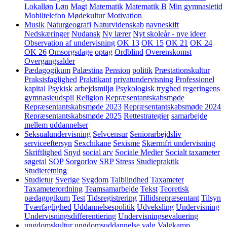
Lokalløn
Løn
Magt
Matematik
Matematik B
Min gymnasietid
Mobiltelefon
Mødekultur
Motivation
Musik
Naturgeografi
Naturvidenskab
navneskift
Nedskæringer
Nudansk
Ny lærer
Nyt skoleår - nye ideer
Observation af undervisning
OK 13
OK 15
OK 21
OK 24
OK 26
Omsorgsdage
optag
Ordblind
Overenskomst
Overgangsalder
Pædagogikum
Palæstina
Pension
politik
Præstationskultur
Praksisfaglighed
Praktikant
privatundervisning
Professionel
kapital
Psykisk arbejdsmiljø
Psykologisk tryghed
regeringens
gymnasieudspil
Religion
Repræsentantskabsmøde
Repræsentantskabsmøde 2023
Repræsentantskabsmøde 2024
Repræsentantskabsmøde 2025
Rettestrategier
samarbejde
mellem uddannelser
Seksualundervisning
Selvcensur
Seniorarbejdsliv
serviceeftersyn
Sexchikane
Sexisme
Skærmfri undervisning
Skriftlighed
Snyd
social arv
Sociale Medier
Socialt taxameter
søgetal
SOP
Sorgorlov
SRP
Stress
Studiepraktik
Studieretning
Studietur
Sverige
Sygdom
Talblindhed
Taxameter
Taxameterordning
Teamsamarbejde
Tekst
Teoretisk
pædagogikum
Test
Tidsregistrering
Tillidsrepræsentant
Tilsyn
Tværfaglighed
Uddannelsespolitik
Udveksling
Undervisning
Undervisningsdifferentiering
Undervisningsevaluering
ungdomskultur
ungdomsuddannelse
valg
Valgkamp