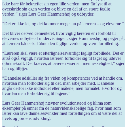
ikke bare får bekræftet sin egen lille verden, men får lyst til at
overskride sin egen verden og blive en del af en større faglig
verden,” siger Lars Geer Hammershøj og udbryder:
“Det er ikke let, og det kommer meget an på læreren – og eleverne.”
Det bliver derved cementeret, hvor vigtig læreren er i forhold til
elevernes udbytte af undervisningen, siger Hammershøj og peger på,
at læreren både skal åbne den faglige verden og være forbilledlig.
“Læreren skal være et efterlignelses­værdigt fagligt forbillede. Det er
altså også vigtigt, hvordan læreren forholder sig til faget og udøver
dømmekraft. Det kræver, at læreren viser sin menneskelighed,” siger
han og tilføjer:
”Dannelse adskiller sig fra viden og kompetencer ved at handle om,
hvordan man forholder sig til det, man arbejder med. Dannelse
angår derfor ikke indholdet eller målene, men formålet: Hvorfor og
hvordan man forholder sig til fagene.”
Lars Geer Hammershøj nævner evo­lutions­teori og klima som
eksempler på emner fra de naturvidenskabelige fag, hvor man som
lærer kan lave dannelsesvinkler med fortællingen om at være del af
livets og jordens udvikling.