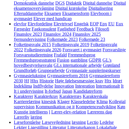
Demokratisk dannelse
DGS
Didaktik
Digital dannelse
Digital
eksamensovervågning
Digital krænkelse
Digitalisering
Efteruddannelse
Eksamen
Eksamensform
Elevboom i
gymnasiet
Elever med handicap
elevfor
Elevfordeling
Elevtrivsel
Engelsk
EOP
Epx
EU
Eux
Fængsler
Fagkonsulent
Faglighed
Feedback
Filosofi
Finanslov 2023
Finanslov 2024
Finanslov 2025
fjernundervisning
Folkemøde 2023
Folkemøde 23
Folketingsvalg 2015
Folketingsvalg 2019
Folketingsvalg
2022
Folketingsvalg 2026
Forsvaret i gymnasiet
Forsvarslinje
Forsvarsstudieretning
Frafald
Fremmedsprog
Fremmedsprogsstrategi
Fusion
gambling
GDPR
GL's
hovedbestyrelsesvalg
GLs internationale arbejde
Grønland
Grundforløb
Gruppearbejde
Gymnasiale suppleringskurser
Gymnasielukning
Gymnasiereform 2016
Gymnasiereform
2030
Hf
Hhx
Historie
Høje følelsesmæssige krav
Htx
Idræt
Indeklima
Indflydelse
Innovation
Integration
Internationalt
It
It i undervisning
It-forbud
Japan
Kandidatreform
Karakterer
Karakterkrav
Karakterræs
Karakterskala
Karrierelæring
kinesisk
Klager
Klasseledelse
Klima
Kollegial
supervision
Kommunikation og it
Kompetenceudvikling
Køn
Kunstig intelligens
l
Lærer-elev-relation
Lærerens dag
Lærerliv
læring
Læseforståelse
Læsevejledning
læsning
Lectio
Ledelse
Lektier
Ligestilling
Litteratur
Litteraturkanon
Lokalaftale