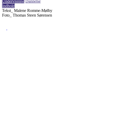
Undervisning
Dannelse
Indhold
Tekst_
Malene Romme-Mølby
Foto_
Thomas Steen Sørensen