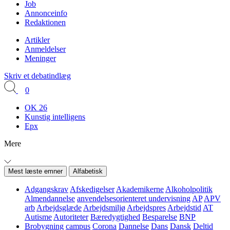
Job
Annonceinfo
Redaktionen
Artikler
Anmeldelser
Meninger
Skriv et debatindlæg
0
OK 26
Kunstig intelligens
Epx
Mere
Mest læste emner
Alfabetisk
Adgangskrav
Afskedigelser
Akademikerne
Alkoholpolitik
Almendannelse
anvendelsesorienteret undervisning
AP
APV
arb
Arbejdsglæde
Arbejdsmiljø
Arbejdspres
Arbejdstid
AT
Autisme
Autoriteter
Bæredygtighed
Besparelse
BNP
Brobygning
campus
Corona
Dannelse
Dans
Dansk
Deltid