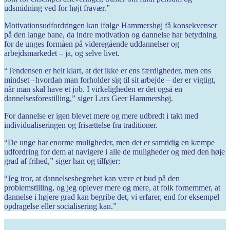
udsmidning ved for højt fravær.”
Motivationsudfordringen kan ifølge Hammershøj få konsekvenser
på den lange bane, da indre motiva­tion og dannelse har betydning
for de unges formåen på videregående uddannelser og
arbejdsmarkedet – ja, og selve livet.
“Tendensen er helt klart, at det ikke er ens færdigheder, men ens
mindset –hvordan man forholder sig til sit arbejde – der er vigtigt,
når man skal have et job. I virkeligheden er det også en
dannelsesforestilling,” siger Lars Geer Hammershøj.
For dannelse er igen blevet mere og mere udbredt i takt med
individualiseringen og frisættelse fra traditioner.
“De unge har enorme muligheder, men det er samtidig en kæmpe
udfordring for dem at navigere i alle de muligheder og med den høje
grad af frihed,” siger han og tilføjer:
“Jeg tror, at dannelsesbegrebet kan være et bud på den
problemstilling, og jeg oplever mere og mere, at folk fornemmer, at
dannelse i højere grad kan begribe det, vi erfarer, end for eksempel
opdragelse eller socialisering kan.”