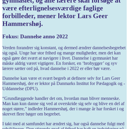
gymnasiet, og alle lærere skal forsøge at
være efterlignelsesværdige faglige
forbilleder, mener lektor Lars Geer
Hammershøj.
Fokus: Dannelse anno 2022
Verden forandrer sig konstant, og dermed ændrer dannelsesbegrebet
sig også. Unge har stor frihed og mange muligheder, men det kan
også gøre det svært at navigere i livet. Dannelse i gymnasiet har
måske aldrig været vigtigere. En forsker, en ‘brobygger’ og syv
lærere sætter ord på, hvad dannelse i 2022 er eller bør være.
Dannelse kan være et svært begreb at definere selv for Lars Geer
Hammershøj, der er lektor på Danmarks Institut for Pædagogik og ­
Uddannelse (DPU).
“Grundlæggende handler det om, hvordan man bliver menneske.
Man kan kun danne sig ved at ­overskride sig selv og blive en del af
noget større,” indleder Hammershøj, der i mange år har forsket i og
skrevet flere bøger om begrebet.
I takt med at samfundet har ­ændret sig, har også dannelse fulgt med
udviklingen. Den stigende grad af frihed har haft en indvirkning på