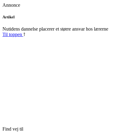
Annonce
Skip
Artikel
to
content
Nutidens dannelse placerer et større ansvar hos lærerne
Til toppen
Find vej til