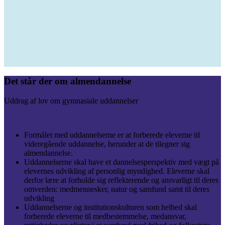
Det står der om almendannelse
Uddrag af lov om gymnasiale uddannelser
Formålet med uddannelserne er at forberede eleverne til
videregående uddannelse, herunder at de tilegner sig
almendannelse.
​​Uddannelserne skal have et dannelsesperspektiv med vægt på
elevernes udvikling af personlig myndighed. Eleverne skal
derfor lære at forholde sig reflekterende og ansvarligt til deres
omverden: medmennesker, natur og samfund samt til deres
udvikling
Uddannelserne og institutionskulturen som helhed skal
forberede eleverne til medbestemmelse, medansvar,