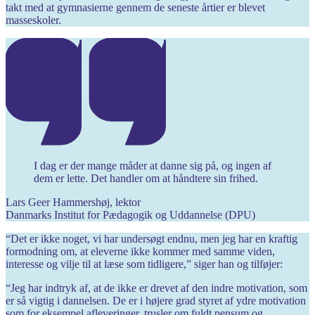
takt med at gymnasierne gennem de seneste årtier er blevet
masseskoler.
I dag er der mange måder at danne sig på, og ingen af
dem er lette. Det handler om at håndtere sin frihed.
Lars Geer Hammershøj, lektor
Danmarks Institut for Pædagogik og Uddannelse (DPU)
“Det er ikke noget, vi har undersøgt endnu, men jeg har en kraftig
formodning om, at eleverne ikke kommer med samme viden,
interesse og vilje til at læse som tidligere,” siger han og ­tilføjer:
“Jeg har indtryk af, at de ikke er drevet af den indre motivation, som
er så vigtig i dannelsen. De er i højere grad styret af ydre motivation
som for eksempel afleveringer, trusler om fuldt pensum og