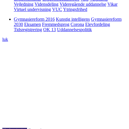
Vejledning
Vidensdeling
Videregående uddannelse
Vikar
Virtuel undervisning
VUC
Ytringsfrihed
Gymnasiereform 2016
Kunstig intelligens
Gymnasiereform
2030
Eksamen
Fremmedsprog
Corona
Elevfordeling
Tidsregistrering
OK 13
Uddannelsespolitik
luk
30. august 2022
Nutidens dannelse placerer et større
ansvar hos lærerne