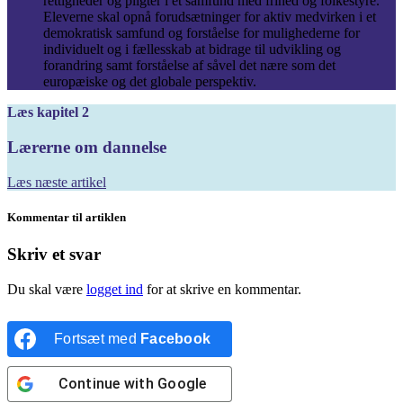
rettigheder og pligter i et samfund med frihed og folkestyre.
Eleverne skal opnå forudsætninger for aktiv medvirken i et
demokratisk samfund og forståelse for mulighederne for
individuelt og i fællesskab at bidrage til udvikling og
forandring samt forståelse af såvel det nære som det
europæiske og det globale perspektiv.
Læs kapitel 2
Lærerne om dannelse
Læs næste artikel
Kommentar til artiklen
Skriv et svar
Du skal være
logget ind
for at skrive en kommentar.
Fortsæt med
Facebook
Continue with
Google