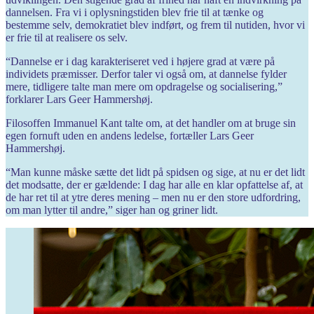
dannelsen. Fra vi i oplysningstiden blev frie til at tænke og
bestemme selv, demokratiet blev indført, og frem til nutiden, hvor vi
er frie til at realisere os selv.
“Dannelse er i dag karakteriseret ved i højere grad at være på
individets præmisser. Derfor taler vi også om, at dannelse fylder
mere, tidligere talte man mere om opdragelse og socialisering,”
forklarer Lars Geer Hammershøj.
Filosoffen Immanuel Kant talte om, at det handler om at bruge sin
egen fornuft uden en andens ledelse, fortæller Lars Geer
Hammershøj.
“Man kunne måske sætte det lidt på spidsen og sige, at nu er det lidt
det modsatte, der er gældende: I dag har alle en klar opfattelse af, at
de har ret til at ytre deres mening – men nu er den store udfordring,
om man lytter til andre,” siger han og griner lidt.