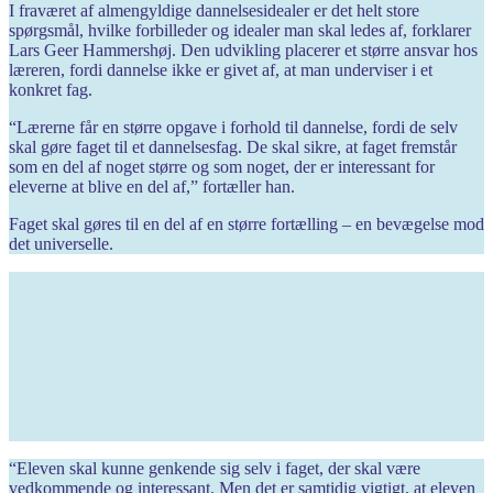
I fraværet af almengyldige dannelsesidealer er det helt store
spørgsmål, hvilke forbilleder og idealer man skal ledes af, forklarer
Lars Geer Hammershøj. Den udvikling placerer et større ansvar hos
læreren, fordi dannelse ikke er givet af, at man under­viser i et
konkret fag.
“Lærerne får en større opgave i forhold til dannelse, fordi de selv
skal gøre faget til et dannelsesfag. De skal sikre, at faget fremstår
som en del af noget større og som noget, der er interessant for
eleverne at blive en del af,” fortæller han.
Faget skal gøres til en del af en større fortælling – en bevægelse mod
det universelle.
“Eleven skal kunne genkende sig selv i faget, der skal være
vedkommende og interessant. Men det er sam­tidig vigtigt, at eleven