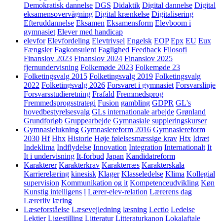
Demokratisk dannelse
DGS
Didaktik
Digital dannelse
Digital
eksamensovervågning
Digital krænkelse
Digitalisering
Efteruddannelse
Eksamen
Eksamensform
Elevboom i
gymnasiet
Elever med handicap
elevfor
Elevfordeling
Elevtrivsel
Engelsk
EOP
Epx
EU
Eux
Fængsler
Fagkonsulent
Faglighed
Feedback
Filosofi
Finanslov 2023
Finanslov 2024
Finanslov 2025
fjernundervisning
Folkemøde 2023
Folkemøde 23
Folketingsvalg 2015
Folketingsvalg 2019
Folketingsvalg
2022
Folketingsvalg 2026
Forsvaret i gymnasiet
Forsvarslinje
Forsvarsstudieretning
Frafald
Fremmedsprog
Fremmedsprogsstrategi
Fusion
gambling
GDPR
GL's
hovedbestyrelsesvalg
GLs internationale arbejde
Grønland
Grundforløb
Gruppearbejde
Gymnasiale suppleringskurser
Gymnasielukning
Gymnasiereform 2016
Gymnasiereform
2030
Hf
Hhx
Historie
Høje følelsesmæssige krav
Htx
Idræt
Indeklima
Indflydelse
Innovation
Integration
Internationalt
It
It i undervisning
It-forbud
Japan
Kandidatreform
Karakterer
Karakterkrav
Karakterræs
Karakterskala
Karrierelæring
kinesisk
Klager
Klasseledelse
Klima
Kollegial
supervision
Kommunikation og it
Kompetenceudvikling
Køn
Kunstig intelligens
l
Lærer-elev-relation
Lærerens dag
Lærerliv
læring
Læseforståelse
Læsevejledning
læsning
Lectio
Ledelse
Lektier
Ligestilling
Litteratur
Litteraturkanon
Lokalaftale