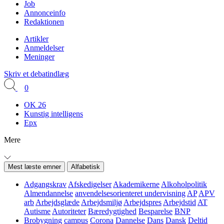
Job
Annonceinfo
Redaktionen
Artikler
Anmeldelser
Meninger
Skriv et debatindlæg
0
OK 26
Kunstig intelligens
Epx
Mere
Mest læste emner
Alfabetisk
Adgangskrav
Afskedigelser
Akademikerne
Alkoholpolitik
Almendannelse
anvendelsesorienteret undervisning
AP
APV
arb
Arbejdsglæde
Arbejdsmiljø
Arbejdspres
Arbejdstid
AT
Autisme
Autoriteter
Bæredygtighed
Besparelse
BNP
Brobygning
campus
Corona
Dannelse
Dans
Dansk
Deltid