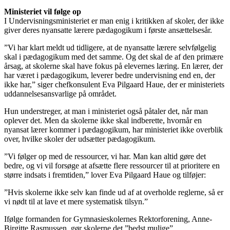
Ministeriet vil følge op
I Undervisningsministeriet er man enig i kritikken af skoler, der ikke
giver deres nyansatte lærere pædagogikum i første ansættelsesår.
”Vi har klart meldt ud tidligere, at de nyansatte lærere selvfølgelig
skal i pædagogikum med det samme. Og det skal de af den primære
årsag, at skolerne skal have fokus på elevernes læring. En lærer, der
har været i pædagogikum, leverer bedre undervisning end en, der
ikke har,” siger chefkonsulent Eva Pilgaard Haue, der er ministeriets
uddannelsesansvarlige på området.
Hun understreger, at man i ministeriet også påtaler det, når man
oplever det. Men da skolerne ikke skal indberette, hvornår en
nyansat lærer kommer i pædagogikum, har ministeriet ikke overblik
over, hvilke skoler der udsætter pædagogikum.
”Vi følger op med de ressourcer, vi har. Man kan altid gøre det
bedre, og vi vil forsøge at afsætte flere ressourcer til at prioritere en
større indsats i fremtiden,” lover Eva Pilgaard Haue og tilføjer:
”Hvis skolerne ikke selv kan finde ud af at overholde reglerne, så er
vi nødt til at lave et mere systematisk tilsyn.”
Ifølge formanden for Gymnasieskolernes Rektorforening, Anne-
Birgitte Rasmussen, gør skolerne det ”bedst mulige”.