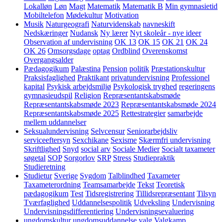
Lokalløn
Løn
Magt
Matematik
Matematik B
Min gymnasietid
Mobiltelefon
Mødekultur
Motivation
Musik
Naturgeografi
Naturvidenskab
navneskift
Nedskæringer
Nudansk
Ny lærer
Nyt skoleår - nye ideer
Observation af undervisning
OK 13
OK 15
OK 21
OK 24
OK 26
Omsorgsdage
optag
Ordblind
Overenskomst
Overgangsalder
Pædagogikum
Palæstina
Pension
politik
Præstationskultur
Praksisfaglighed
Praktikant
privatundervisning
Professionel
kapital
Psykisk arbejdsmiljø
Psykologisk tryghed
regeringens
gymnasieudspil
Religion
Repræsentantskabsmøde
Repræsentantskabsmøde 2023
Repræsentantskabsmøde 2024
Repræsentantskabsmøde 2025
Rettestrategier
samarbejde
mellem uddannelser
Seksualundervisning
Selvcensur
Seniorarbejdsliv
serviceeftersyn
Sexchikane
Sexisme
Skærmfri undervisning
Skriftlighed
Snyd
social arv
Sociale Medier
Socialt taxameter
søgetal
SOP
Sorgorlov
SRP
Stress
Studiepraktik
Studieretning
Studietur
Sverige
Sygdom
Talblindhed
Taxameter
Taxameterordning
Teamsamarbejde
Tekst
Teoretisk
pædagogikum
Test
Tidsregistrering
Tillidsrepræsentant
Tilsyn
Tværfaglighed
Uddannelsespolitik
Udveksling
Undervisning
Undervisningsdifferentiering
Undervisningsevaluering
ungdomskultur
ungdomsuddannelse
valg
Valgkamp