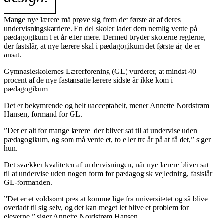
Mange nye lærere må prøve sig frem det første år af deres
undervisningskarriere. En del skoler lader dem nemlig vente på
pædagogikum i et år eller mere. Dermed bryder skolerne reglerne,
der fastslår, at nye lærere skal i pædagogikum det første år, de er
ansat.
Gymnasieskolernes Lærerforening (GL) vurderer, at mindst 40
procent af de nye fastansatte lærere sidste år ikke kom i
pædagogikum.
Det er bekymrende og helt uacceptabelt, mener Annette Nordstrøm
Hansen, formand for GL.
”Der er alt for mange lærere, der bliver sat til at undervise uden
pædagogikum, og som må vente et, to eller tre år på at få det,” siger
hun.
Det svækker kvaliteten af undervisningen, når nye lærere bliver sat
til at undervise uden nogen form for pædagogisk vejledning, fastslår
GL-formanden.
”Det er et voldsomt pres at komme lige fra universitetet og så blive
overladt til sig selv, og det kan meget let blive et problem for
eleverne,” siger Annette Nordstrøm Hansen.