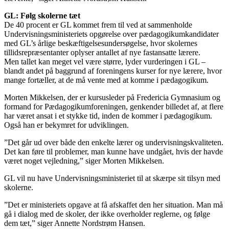
GL: Følg skolerne tæt
De 40 procent er GL kommet frem til ved at sammenholde
Undervisningsministeriets opgørelse over pædagogikumkandidater
med GL’s årlige beskæftigelsesundersøgelse, hvor skolernes
tillidsrepræsentanter oplyser antallet af nye fastansatte lærere.
Men tallet kan meget vel være større, lyder vurderingen i GL –
blandt andet på baggrund af foreningens kurser for nye lærere, hvor
mange fortæller, at de må vente med at komme i pædagogikum.
Morten Mikkelsen, der er kursusleder på Fredericia Gymnasium og
formand for Pædagogikumforeningen, genkender billedet af, at flere
har været ansat i et stykke tid, inden de kommer i pædagogikum.
Også han er bekymret for udviklingen.
”Det går ud over både den enkelte lærer og undervisningskvaliteten.
Det kan føre til problemer, man kunne have undgået, hvis der havde
været noget vejledning,” siger Morten Mikkelsen.
GL vil nu have Undervisningsministeriet til at skærpe sit tilsyn med
skolerne.
”Det er ministeriets opgave at få afskaffet den her situation. Man må
gå i dialog med de skoler, der ikke overholder reglerne, og følge
dem tæt,” siger Annette Nordstrøm Hansen.