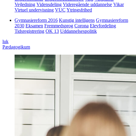
Vejledning
Vidensdeling
Videregående uddannelse
Vikar
Virtuel undervisning
VUC
Ytringsfrihed
Gymnasiereform 2016
Kunstig intelligens
Gymnasiereform
2030
Eksamen
Fremmedsprog
Corona
Elevfordeling
Tidsregistrering
OK 13
Uddannelsespolitik
luk
Pædagogikum