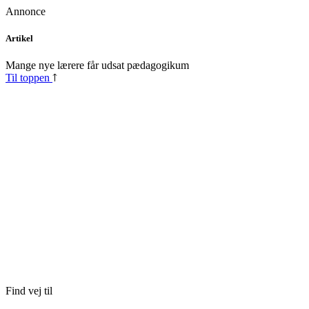
Annonce
Skip
Artikel
to
content
Mange nye lærere får udsat pædagogikum
Til toppen
Find vej til