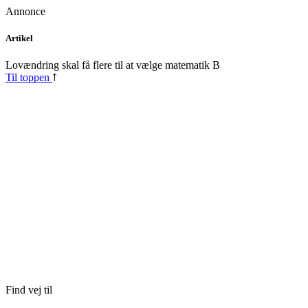
Annonce
Skip
Artikel
to
content
Lovændring skal få flere til at vælge matematik B
Til toppen
Find vej til