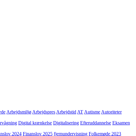
æde
Arbejdsmiljø
Arbejdspres
Arbejdstid
AT
Autisme
Autoriteter
ervågning
Digital krænkelse
Digitalisering
Efteruddannelse
Eksamen
anslov 2024
Finanslov 2025
fjernundervisning
Folkemøde 2023