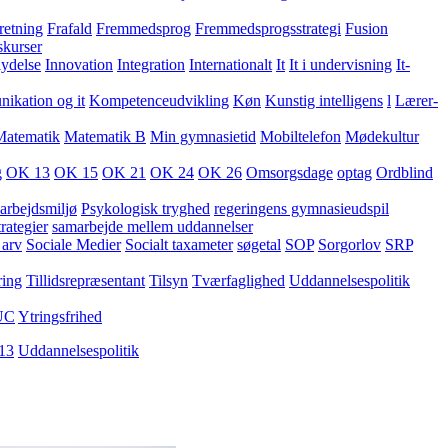
retning
Frafald
Fremmedsprog
Fremmedsprogsstrategi
Fusion
skurser
lydelse
Innovation
Integration
Internationalt
It
It i undervisning
It-
kation og it
Kompetenceudvikling
Køn
Kunstig intelligens
l
Lærer-
Matematik
Matematik B
Min gymnasietid
Mobiltelefon
Mødekultur
g
OK 13
OK 15
OK 21
OK 24
OK 26
Omsorgsdage
optag
Ordblind
arbejdsmiljø
Psykologisk tryghed
regeringens gymnasieudspil
rategier
samarbejde mellem uddannelser
 arv
Sociale Medier
Socialt taxameter
søgetal
SOP
Sorgorlov
SRP
ring
Tillidsrepræsentant
Tilsyn
Tværfaglighed
Uddannelsespolitik
UC
Ytringsfrihed
13
Uddannelsespolitik