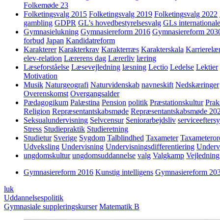
Folkemøde 23
Folketingsvalg 2015
Folketingsvalg 2019
Folketingsvalg 2022
gambling
GDPR
GL's hovedbestyrelsesvalg
GLs internationale
Gymnasielukning
Gymnasiereform 2016
Gymnasiereform 203
forbud
Japan
Kandidatreform
Karakterer
Karakterkrav
Karakterræs
Karakterskala
Karrierelæ
elev-relation
Lærerens dag
Lærerliv
læring
Læseforståelse
Læsevejledning
læsning
Lectio
Ledelse
Lektier
Motivation
Musik
Naturgeografi
Naturvidenskab
navneskift
Nedskæringer
Overenskomst
Overgangsalder
Pædagogikum
Palæstina
Pension
politik
Præstationskultur
Prak
Religion
Repræsentantskabsmøde
Repræsentantskabsmøde 20
Seksualundervisning
Selvcensur
Seniorarbejdsliv
serviceefters
Stress
Studiepraktik
Studieretning
Studietur
Sverige
Sygdom
Talblindhed
Taxameter
Taxameteror
Udveksling
Undervisning
Undervisningsdifferentiering
Underv
ungdomskultur
ungdomsuddannelse
valg
Valgkamp
Vejledning
Gymnasiereform 2016
Kunstig intelligens
Gymnasiereform 20
luk
Uddannelsespolitik
Gymnasiale suppleringskurser
Matematik B