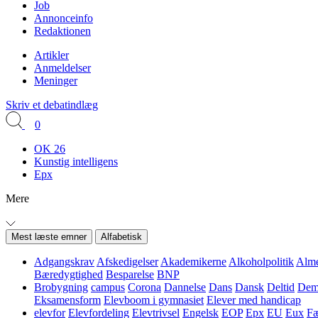
Job
Annonceinfo
Redaktionen
Artikler
Anmeldelser
Meninger
Skriv et debatindlæg
0
OK 26
Kunstig intelligens
Epx
Mere
Mest læste emner
Alfabetisk
Adgangskrav
Afskedigelser
Akademikerne
Alkoholpolitik
Alme
Bæredygtighed
Besparelse
BNP
Brobygning
campus
Corona
Dannelse
Dans
Dansk
Deltid
Demo
Eksamensform
Elevboom i gymnasiet
Elever med handicap
elevfor
Elevfordeling
Elevtrivsel
Engelsk
EOP
Epx
EU
Eux
Fæ