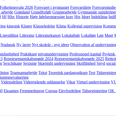
Folketingsvalg 2026
Forsvaret i gymnasiet
Forsvarslinje
Forsvarsstudie
 arbejde
Grønland
Grundforløb
Gruppearbejde
Gymnasiale supplering
0
Hf
Hhx
Historie
Høje følelsesmæssige krav
Htx
Idræt
Indeklima
Indf
ring
kinesisk
Klager
Klasseledelse
Klima
Kollegial supervision
Kommuni
Ligestilling
Litteratur
Litteraturkanon
Lokalaftale
Lokalløn
Løn
Magt
Nudansk
Ny lærer
Nyt skoleår - nye ideer
Observation af undervisnin
sisfaglighed
Praktikant
privatundervisning
Professionel kapital
Psykisk 
23
Repræsentantskabsmøde 2024
Repræsentantskabsmøde 2025
Rettest
yn
Sexchikane
Sexisme
Skærmfri undervisning
Skriftlighed
Snyd
social
dning
Teamsamarbejde
Tekst
Teoretisk pædagogikum
Test
Tidsregistre
isningsevaluering
Vidensdeling
Videregående uddannelse
Vikar
Virtuel undervisning
V
30
Eksamen
Fremmedsprog
Corona
Elevfordeling
Tidsregistrering
OK 