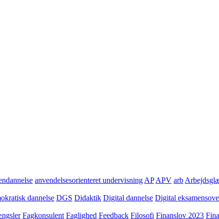
ndannelse
anvendelsesorienteret undervisning
AP
APV
arb
Arbejdsgl
kratisk dannelse
DGS
Didaktik
Digital dannelse
Digital eksamensov
ngsler
Fagkonsulent
Faglighed
Feedback
Filosofi
Finanslov 2023
Fin