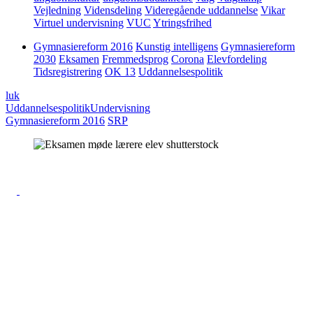
Vejledning
Vidensdeling
Videregående uddannelse
Vikar
Virtuel undervisning
VUC
Ytringsfrihed
Gymnasiereform 2016
Kunstig intelligens
Gymnasiereform
2030
Eksamen
Fremmedsprog
Corona
Elevfordeling
Tidsregistrering
OK 13
Uddannelsespolitik
luk
Uddannelsespolitik
Undervisning
Gymnasiereform 2016
SRP