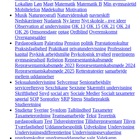
Lokalløn
Løn
Magt
Matematik
Matematik B
Min gymnasietid
Mobiltelefon
Mødekultur
Motivation
Musik
Naturgeografi
Naturvidenskab
navneskift
Nedskæringer
Nudansk
Ny lærer
Nyt skoleår - nye ideer
Observation af undervisning
OK 13
OK 15
OK 21
OK 24
OK 26
Omsorgsdage
optag
Ordblind
Overenskomst
Overgangsalder
Pædagogikum
Palæstina
Pension
politik
Præstationskultur
Praksisfaglighed
Praktikant
privatundervisning
Professionel
kapital
Psykisk arbejdsmiljø
Psykologisk tryghed
regeringens
gymnasieudspil
Religion
Repræsentantskabsmøde
Repræsentantskabsmøde 2023
Repræsentantskabsmøde 2024
Repræsentantskabsmøde 2025
Rettestrategier
samarbejde
mellem uddannelser
Seksualundervisning
Selvcensur
Seniorarbejdsliv
serviceeftersyn
Sexchikane
Sexisme
Skærmfri undervisning
Skriftlighed
Snyd
social arv
Sociale Medier
Socialt taxameter
søgetal
SOP
Sorgorlov
SRP
Stress
Studiepraktik
Studieretning
Studietur
Sverige
Sygdom
Talblindhed
Taxameter
Taxameterordning
Teamsamarbejde
Tekst
Teoretisk
pædagogikum
Test
Tidsregistrering
Tillidsrepræsentant
Tilsyn
Tværfaglighed
Uddannelsespolitik
Udveksling
Undervisning
Undervisningsdifferentiering
Undervisningsevaluering
ungdomskultur
ungdomsuddannelse
valg
Valgkamp