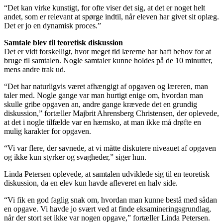
“Det kan virke kunstigt, for ofte viser det sig, at det er noget helt
andet, som er relevant at spørge indtil, når eleven har givet sit oplæg.
Det er jo en dynamisk proces.”
Samtale blev til teoretisk diskussion
Det er vidt forskelligt, hvor meget tid lærerne har haft behov for at
bruge til samtalen. Nogle samtaler kunne holdes på de 10 minutter,
mens andre trak ud.
“Det har naturligvis været afhængigt af opgaven og læreren, man
taler med. Nogle gange var man hurtigt enige om, hvordan man
skulle gribe opgaven an, andre gange krævede det en grundig
diskussion,” fortæller Majbrit Ahrensberg Christensen, der oplevede,
at det i nogle tilfælde var en hæmsko, at man ikke må drøfte en
mulig karakter for opgaven.
“Vi var flere, der savnede, at vi måtte diskutere niveauet af opgaven
og ikke kun styrker og svagheder,” siger hun.
Linda Petersen oplevede, at samtalen udviklede sig til en teoretisk
diskussion, da en elev kun havde afleveret en halv side.
“Vi fik en god faglig snak om, hvordan man kunne bestå med sådan
en opgave. Vi havde jo svært ved at finde eksamineringsgrundlag,
når der stort set ikke var nogen opgave,” fortæller Linda Petersen.