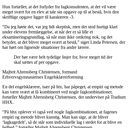
Hun fortæller, at det forlyder fra fagkonsulenten, at det vil være
meget svært for en elev at tale sin opgave op til at bestå, hvis den
skriftlige opgave ligger til karakteren -3.
“Da jeg hørte det, var jeg lidt skeptisk, men det stod hurtigt klart
under elevens fremlæggelse, at når der er så lille et
eksamineringsgrundlag, så når man ikke omkring nok, og det
betyder, at det bliver meget svært at bestå,” siger Linda Petersen, der
har hørt om lignende situationer fra andre lærere.
Der bør være helt tydelige linjer for, hvor meget tid der
skal sættes af per opgave.
Majbrit Ahrensberg Christensen, formand
Erhvervsgymnasiernes Engelsklærerforening
En del engelsklærere, især på htx, har påpeget, at empiri og metode
kan være svært at få kombineret ved nogle fagkombinationer,
fortæller Majbrit Ahrensberg Christensen, der underviser på Tradium
HHX.
“På hhx oplever vi også ved nogle fagkombinationer, at fagenes
empiri og metode bliver kunstig. Man kan sige, at de bliver
‘lagkagedelt’, så de står som individuelle lag i stedet for at blive en
helhed,” fortæller Majbrit Ahrensberg Christensen .