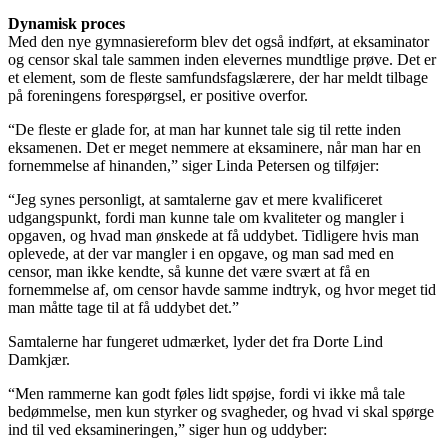
Dynamisk proces
Med den nye gymnasiereform blev det også indført, at eksaminator
og censor skal tale sammen inden elevernes mundtlige prøve. Det er
et element, som de fleste samfundsfagslærere, der har meldt tilbage
på foreningens forespørgsel, er positive overfor.
“De fleste er glade for, at man har kunnet tale sig til rette inden
eksamenen. Det er meget nemmere at eksaminere, når man har en
fornemmelse af hinanden,” siger Linda Petersen og tilføjer:
“Jeg synes personligt, at samtalerne gav et mere kvalificeret
udgangspunkt, fordi man kunne tale om kvaliteter og mangler i
opgaven, og hvad man ønskede at få uddybet. Tidligere hvis man
oplevede, at der var mangler i en opgave, og man sad med en
censor, man ikke kendte, så kunne det være svært at få en
fornemmelse af, om censor havde samme indtryk, og hvor meget tid
man måtte tage til at få uddybet det.”
Samtalerne har fungeret udmærket, lyder det fra Dorte Lind
Damkjær.
“Men rammerne kan godt føles lidt spøjse, fordi vi ikke må tale
bedømmelse, men kun styrker og svagheder, og hvad vi skal spørge
ind til ved eksamineringen,” siger hun og uddyber: