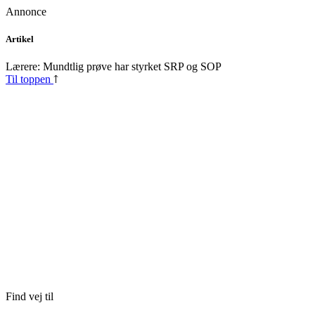
Annonce
Skip
Artikel
to
content
Lærere: Mundtlig prøve har styrket SRP og SOP
Til toppen
Find vej til