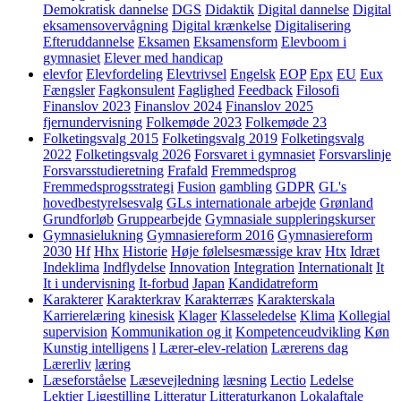
Demokratisk dannelse
DGS
Didaktik
Digital dannelse
Digital
eksamensovervågning
Digital krænkelse
Digitalisering
Efteruddannelse
Eksamen
Eksamensform
Elevboom i
gymnasiet
Elever med handicap
elevfor
Elevfordeling
Elevtrivsel
Engelsk
EOP
Epx
EU
Eux
Fængsler
Fagkonsulent
Faglighed
Feedback
Filosofi
Finanslov 2023
Finanslov 2024
Finanslov 2025
fjernundervisning
Folkemøde 2023
Folkemøde 23
Folketingsvalg 2015
Folketingsvalg 2019
Folketingsvalg
2022
Folketingsvalg 2026
Forsvaret i gymnasiet
Forsvarslinje
Forsvarsstudieretning
Frafald
Fremmedsprog
Fremmedsprogsstrategi
Fusion
gambling
GDPR
GL's
hovedbestyrelsesvalg
GLs internationale arbejde
Grønland
Grundforløb
Gruppearbejde
Gymnasiale suppleringskurser
Gymnasielukning
Gymnasiereform 2016
Gymnasiereform
2030
Hf
Hhx
Historie
Høje følelsesmæssige krav
Htx
Idræt
Indeklima
Indflydelse
Innovation
Integration
Internationalt
It
It i undervisning
It-forbud
Japan
Kandidatreform
Karakterer
Karakterkrav
Karakterræs
Karakterskala
Karrierelæring
kinesisk
Klager
Klasseledelse
Klima
Kollegial
supervision
Kommunikation og it
Kompetenceudvikling
Køn
Kunstig intelligens
l
Lærer-elev-relation
Lærerens dag
Lærerliv
læring
Læseforståelse
Læsevejledning
læsning
Lectio
Ledelse
Lektier
Ligestilling
Litteratur
Litteraturkanon
Lokalaftale