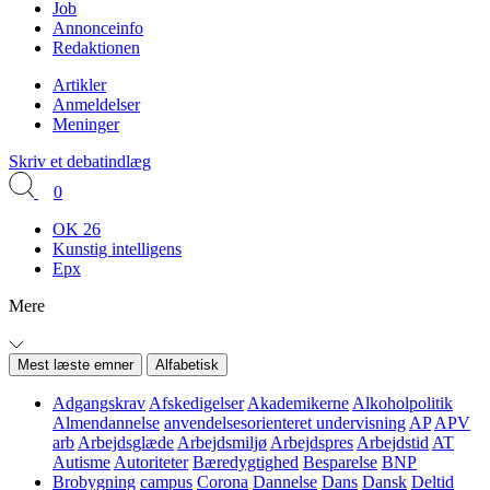
Job
Annonceinfo
Redaktionen
Artikler
Anmeldelser
Meninger
Skriv et debatindlæg
0
OK 26
Kunstig intelligens
Epx
Mere
Mest læste emner
Alfabetisk
Adgangskrav
Afskedigelser
Akademikerne
Alkoholpolitik
Almendannelse
anvendelsesorienteret undervisning
AP
APV
arb
Arbejdsglæde
Arbejdsmiljø
Arbejdspres
Arbejdstid
AT
Autisme
Autoriteter
Bæredygtighed
Besparelse
BNP
Brobygning
campus
Corona
Dannelse
Dans
Dansk
Deltid