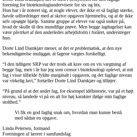
forening for bioteknologiundervisere for stx og htx.
Hun har i år noteret sig, at nogle elever, der ikke er så fagligt stærke,
havde udfordringer med at skrive opgaven hjemmefra, og at de ikke
selv opsøgte hjælp. Samme gruppe af elever var også usikre på,
hvad de skulle til den mundtlige prøve. Men begge iagttagelser kan
være påvirket af den anderledes arbejdsform i foråret, understreger
hun.
Dorte Lind Damkjær mener, at det er problematisk, at den nye
bekendtgørelse muliggør, at fagene vægtes forskelligt.
“I den tidligere SRP var der trods alt krav om en vis vægtning af
begge fag, men i år har jeg som censor i bioteknologi oplevet, at mit
fag i visse tilfælde fyldte marginalt i opgaven, og det faglige niveau
var virkelig lavt,” fortæller Dorte Lind Damkjær og tilføjer:
“På grund af at det andet fag, for eksempel idéhistorie, var på et højt
niveau, så landede vi på en alt for høj karakter ifølge min faglige
stolthed.”
Vi fik en god faglig snak om, hvordan man kunne bestå
med sådan en opgave.
Linda Petersen, formand
Foreningen af lærere i samfundsfag