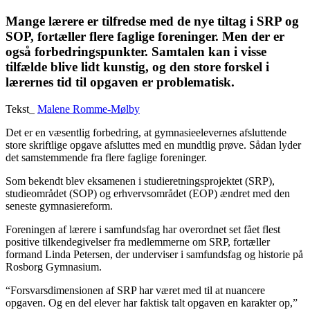
Mange lærere er tilfredse med de nye tiltag i SRP og
SOP, fortæller flere faglige foreninger. Men der er
også forbedringspunkter. Samtalen kan i visse
tilfælde blive lidt kunstig, og den store forskel i
lærernes tid til opgaven er problematisk.
Tekst_
Malene Romme-Mølby
Det er en væsentlig forbedring, at gymnasieelevernes afsluttende
store skriftlige opgave afsluttes med en mundtlig prøve. Sådan lyder
det samstemmende fra flere faglige foreninger.
Som bekendt blev eksamenen i studieretningsprojektet (SRP),
studieområdet (SOP) og erhvervsområdet (EOP) ændret med den
seneste gymnasiereform.
Foreningen af lærere i samfundsfag har overordnet set fået flest
positive tilkendegivelser fra medlemmerne om SRP, fortæller
formand Linda Petersen, der underviser i samfundsfag og historie på
Rosborg Gymnasium.
“Forsvarsdimensionen af SRP har været med til at nuancere
opgaven. Og en del elever har faktisk talt opgaven en karakter op,”