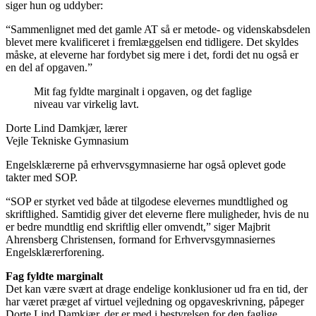
siger hun og uddyber:
“Sammenlignet med det gamle AT så er metode- og videnskabsdelen
blevet mere kvalificeret i fremlæggelsen end tidligere. Det skyldes
måske, at eleverne har fordybet sig mere i det, fordi det nu også er
en del af opgaven.”
Mit fag fyldte marginalt i opgaven, og det faglige
niveau var virkelig lavt.
Dorte Lind Damkjær, lærer
Vejle Tekniske Gymnasium
Engelsklærerne på erhvervsgymnasierne har også oplevet gode
takter med SOP.
“SOP er styrket ved både at tilgodese elevernes mundtlighed og
skriftlighed. Samtidig giver det eleverne flere muligheder, hvis de nu
er bedre mundtlig end skriftlig eller omvendt,” siger Majbrit
Ahrensberg Christensen, formand for Erhvervsgymnasiernes
Engelsklærerforening.
Fag fyldte marginalt
Det kan være svært at drage endelige konklusioner ud fra en tid, der
har været præget af virtuel vejledning og opgaveskrivning, påpeger
Dorte Lind Damkjær, der er med i bestyrelsen for den faglige