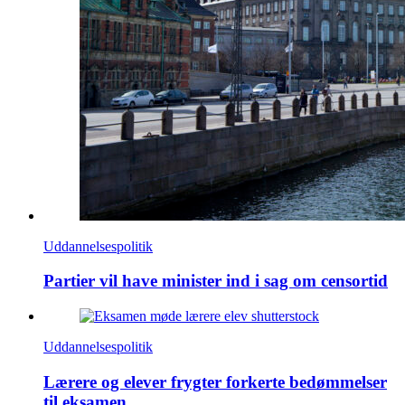
Uddannelsespolitik
Partier vil have minister ind i sag om censortid
Uddannelsespolitik
Lærere og elever frygter forkerte bedømmelser
til eksamen