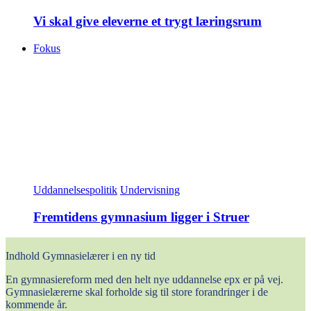
Vi skal give eleverne et trygt læringsrum
Fokus
Uddannelsespolitik
Undervisning
Fremtidens gymnasium ligger i Struer
Indhold
Gymnasielærer i en ny tid
En gymnasiereform med den helt nye uddannelse epx er på vej.
Gymnasielærerne skal forholde sig til store forandringer i de
kommende år.