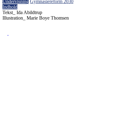
Undervisning
Gymnasiereform 2030
Indhold
Tekst_
Ida Abildtrup
Illustration_
Marie Boye Thomsen