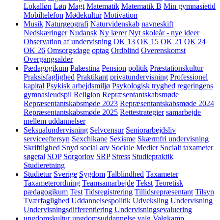
Lokalløn
Løn
Magt
Matematik
Matematik B
Min gymnasietid
Mobiltelefon
Mødekultur
Motivation
Musik
Naturgeografi
Naturvidenskab
navneskift
Nedskæringer
Nudansk
Ny lærer
Nyt skoleår - nye ideer
Observation af undervisning
OK 13
OK 15
OK 21
OK 24
OK 26
Omsorgsdage
optag
Ordblind
Overenskomst
Overgangsalder
Pædagogikum
Palæstina
Pension
politik
Præstationskultur
Praksisfaglighed
Praktikant
privatundervisning
Professionel
kapital
Psykisk arbejdsmiljø
Psykologisk tryghed
regeringens
gymnasieudspil
Religion
Repræsentantskabsmøde
Repræsentantskabsmøde 2023
Repræsentantskabsmøde 2024
Repræsentantskabsmøde 2025
Rettestrategier
samarbejde
mellem uddannelser
Seksualundervisning
Selvcensur
Seniorarbejdsliv
serviceeftersyn
Sexchikane
Sexisme
Skærmfri undervisning
Skriftlighed
Snyd
social arv
Sociale Medier
Socialt taxameter
søgetal
SOP
Sorgorlov
SRP
Stress
Studiepraktik
Studieretning
Studietur
Sverige
Sygdom
Talblindhed
Taxameter
Taxameterordning
Teamsamarbejde
Tekst
Teoretisk
pædagogikum
Test
Tidsregistrering
Tillidsrepræsentant
Tilsyn
Tværfaglighed
Uddannelsespolitik
Udveksling
Undervisning
Undervisningsdifferentiering
Undervisningsevaluering
ungdomskultur
ungdomsuddannelse
valg
Valgkamp