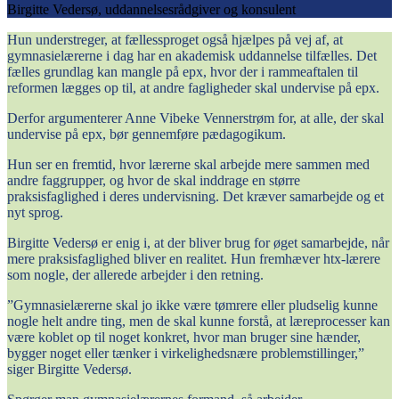
Birgitte Vedersø, uddannelsesrådgiver og konsulent
Hun understreger, at fællessproget også hjælpes på vej af, at
gymnasielærerne i dag har en akademisk uddannelse tilfælles. Det
fælles grundlag kan mangle på epx, hvor der i rammeaftalen til
reformen lægges op til, at andre fagligheder skal undervise på epx.
Derfor argumenterer Anne Vibeke Vennerstrøm for, at alle, der skal
undervise på epx, bør gennemføre pædagogikum.
Hun ser en fremtid, hvor lærerne skal arbejde mere sammen med
andre faggrupper, og hvor de skal inddrage en større
praksisfaglighed i deres undervisning. Det kræver samarbejde og et
nyt sprog.
Birgitte Vedersø er enig i, at der bliver brug for øget samarbejde, når
mere praksisfaglighed bliver en realitet. Hun fremhæver htx-lærere
som nogle, der allerede arbejder i den retning.
”Gymnasielærerne skal jo ikke være tømrere eller pludselig kunne
nogle helt andre ting, men de skal kunne forstå, at læreprocesser kan
være koblet op til noget konkret, hvor man bruger sine hænder,
bygger noget eller tænker i virkelighedsnære problemstillinger,”
siger Birgitte Vedersø.