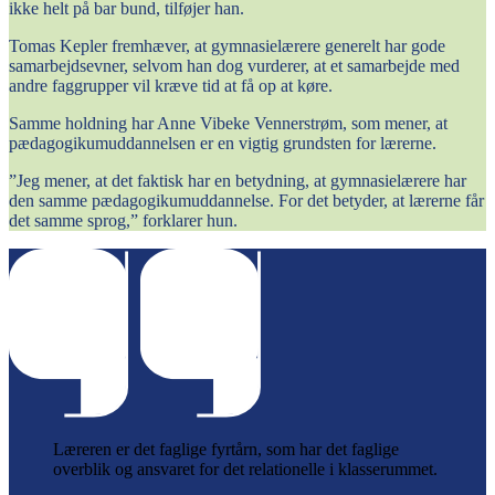
ikke helt på bar bund, tilføjer han.
Tomas Kepler fremhæver, at gymnasielærere generelt har gode
samarbejdsevner, selvom han dog vurderer, at et samarbejde med
andre faggrupper vil kræve tid at få op at køre.
Samme holdning har Anne Vibeke Vennerstrøm, som mener, at
pædagogikumuddannelsen er en vigtig grundsten for lærerne.
”Jeg mener, at det faktisk har en betydning, at gymnasielærere har
den samme pædagogikumuddannelse. For det betyder, at lærerne får
det samme sprog,” forklarer hun.
Læreren er det faglige fyrtårn, som har det faglige
overblik og ansvaret for det relationelle i klasserummet.