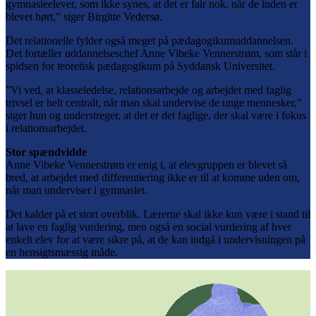
gymnasieelever, som ikke synes, at det er fair nok, når de inden er
blevet hørt,” siger Birgitte Vedersø.
Det relationelle fylder også meget på pædagogikumuddannelsen.
Det fortæller uddannelseschef Anne Vibeke Vennerstrøm, som står i
spidsen for teoretisk pædagogikum på Syddansk Universitet.
”Vi ved, at klasseledelse, relationsarbejde og arbejdet med faglig
trivsel er helt centralt, når man skal undervise de unge mennesker,”
siger hun og understreger, at det er det faglige, der skal være i fokus
i relationsarbejdet.
Stor spændvidde
Anne Vibeke Vennerstrøm er enig i, at elevgruppen er blevet så
bred, at arbejdet med differentiering ikke er til at komme uden om,
når man underviser i gymnasiet.
Det kalder på et stort overblik. Lærerne skal ikke kun være i stand til
at lave en faglig vurdering, men også en social vurdering af hver
enkelt elev for at være sikre på, at de kan indgå i undervisningen på
en hensigtsmæssig måde.