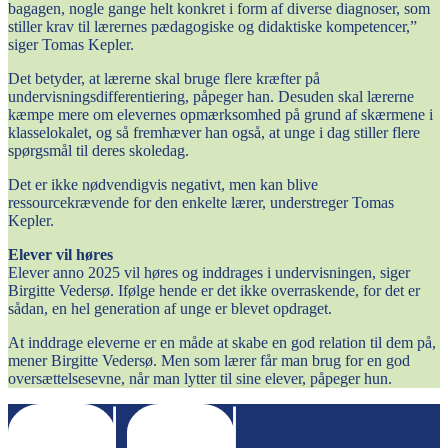
bagagen, nogle gange helt konkret i form af diverse diagnoser, som
stiller krav til lærernes pædagogiske og didaktiske kompetencer,”
siger Tomas Kepler.
Det betyder, at lærerne skal bruge flere kræfter på
undervisningsdifferentiering, påpeger han. Desuden skal lærerne
kæmpe mere om elevernes opmærksomhed på grund af skærmene i
klasselokalet, og så fremhæver han også, at unge i dag stiller flere
spørgsmål til deres skoledag.
Det er ikke nødvendigvis negativt, men kan blive
ressourcekrævende for den enkelte lærer, understreger Tomas
Kepler.
Elever vil høres
Elever anno 2025 vil høres og inddrages i undervisningen, siger
Birgitte Vedersø. Ifølge hende er det ikke overraskende, for det er
sådan, en hel generation af unge er blevet opdraget.
At inddrage eleverne er en måde at skabe en god relation til dem på,
mener Birgitte Vedersø. Men som lærer får man brug for en god
oversættelsesevne, når man lytter til sine elever, påpeger hun.