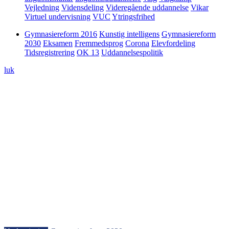
Vejledning
Vidensdeling
Videregående uddannelse
Vikar
Virtuel undervisning
VUC
Ytringsfrihed
Gymnasiereform 2016
Kunstig intelligens
Gymnasiereform
2030
Eksamen
Fremmedsprog
Corona
Elevfordeling
Tidsregistrering
OK 13
Uddannelsespolitik
luk
7. april 2025
Lærere arbejder allerede med fremtidens
udfordringer