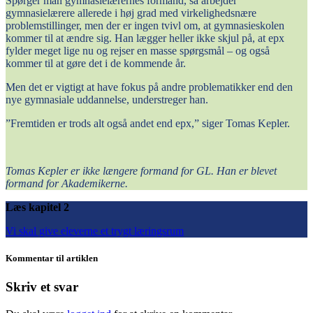
Spørger man gymnasielærernes formand, så arbejder
gymnasielærere allerede i høj grad med virkelighedsnære
problemstillinger, men der er ingen tvivl om, at gymnasieskolen
kommer til at ændre sig. Han lægger heller ikke skjul på, at epx
fylder meget lige nu og rejser en masse spørgsmål – og også
kommer til at gøre det i de kommende år.
Men det er vigtigt at have fokus på andre problematikker end den
nye gymnasiale uddannelse, understreger han.
”Fremtiden er trods alt også andet end epx,” siger Tomas Kepler.
Tomas Kepler er ikke længere formand for GL. Han er blevet
formand for Akademikerne.
Læs kapitel 2
Vi skal give eleverne et trygt læringsrum
Kommentar til artiklen
Skriv et svar