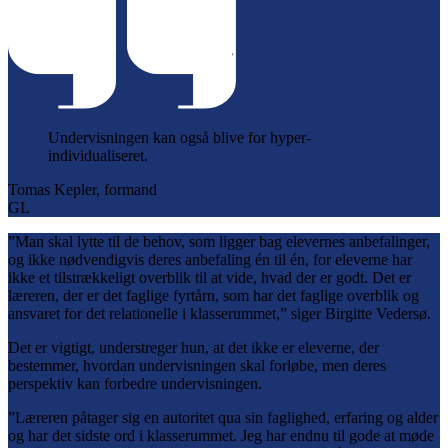
Undervisningen kan også blive for hyper-
individualiseret.
Tomas Kepler, formand
GL
”Man skal lytte til de behov, som ligger bag elevernes anbefalinger,
og ikke nødvendigvis deres anbefaling én til én, for eleverne har
ikke et tilstrækkeligt overblik til at vide, hvad der er godt. Det er
læreren, der er det faglige fyrtårn, som har det faglige overblik og
ansvaret for det relationelle i klasserummet,” siger Birgitte Vedersø.
Det er vigtigt, understreger hun, at det ikke er eleverne, der
bestemmer, hvordan undervisningen skal forløbe, men deres
perspektiv kan forbedre undervisningen.
”Læreren påtager sig en autoritet qua sin faglighed, erfaring og alder
og har det sidste ord i klasserummet. Jeg har endnu til gode at møde