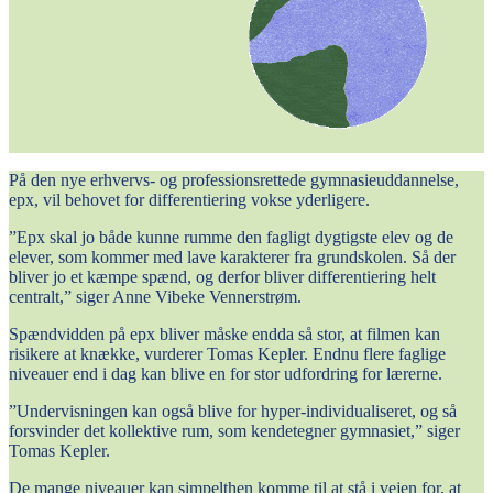
På den nye erhvervs- og professionsrettede gymnasieuddannelse,
epx, vil behovet for differentiering vokse yderligere.
”Epx skal jo både kunne rumme den fagligt dygtigste elev og de
elever, som kommer med lave karakterer fra grundskolen. Så der
bliver jo et kæmpe spænd, og derfor bliver differentiering helt
centralt,” siger Anne Vibeke Vennerstrøm.
Spændvidden på epx bliver måske endda så stor, at filmen kan
risikere at knække, vurderer Tomas Kepler. Endnu flere faglige
niveauer end i dag kan blive en for stor udfordring for lærerne.
”Undervisningen kan også blive for hyper-individualiseret, og så
forsvinder det kollektive rum, som kendetegner gymnasiet,” siger
Tomas Kepler.
De mange niveauer kan simpelthen komme til at stå i vejen for, at