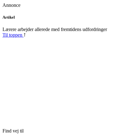
Annonce
Skip
Artikel
to
content
Lærere arbejder allerede med fremtidens udfordringer
Til toppen
Find vej til