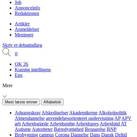
Job
Annonceinfo
Redaktionen
Artikler
Anmeldelser
Meninger
Skriv et debatindlæg
0
OK 26
Kunstig intelligens
Epx
Mere
Mest læste emner
Alfabetisk
Adgangskrav
Afskedigelser
Akademikerne
Alkoholpolitik
Almendannelse
anvendelsesorienteret undervisning
AP
APV
arb
Arbejdsglæde
Arbejdsmiljø
Arbejdspres
Arbejdstid
AT
Autisme
Autoriteter
Bæredygtighed
Besparelse
BNP
Brobygning
campus
Corona
Dannelse
Dans
Dansk
Deltid