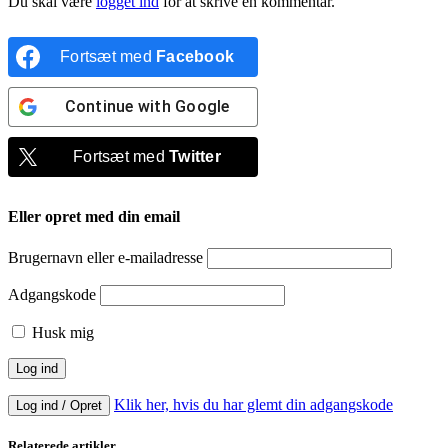
Du skal være
logget ind
for at skrive en kommentar.
Fortsæt med
Facebook
Continue with
Google
Fortsæt med
Twitter
Eller opret med din email
Brugernavn eller e-mailadresse
Adgangskode
Husk mig
Klik her, hvis du har glemt din adgangskode
Log ind / Opret
Relaterede artikler