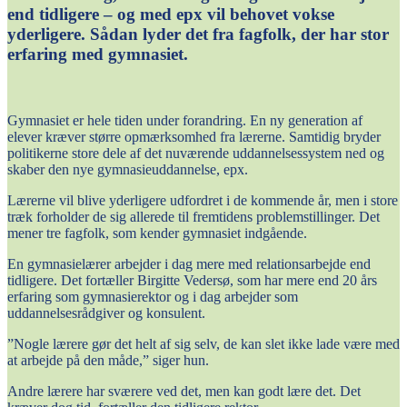
end tidligere – og med epx vil behovet vokse
yderligere. Sådan lyder det fra fagfolk, der har stor
erfaring med gymnasiet.
Gymnasiet er hele tiden under forandring. En ny generation af
elever kræver større opmærksomhed fra lærerne. Samtidig bryder
politikerne store dele af det nuværende uddannelsessystem ned og
skaber den nye gymnasieuddannelse, epx.
Lærerne vil blive yderligere udfordret i de kommende år, men i store
træk forholder de sig allerede til fremtidens problemstillinger. Det
mener tre fagfolk, som kender gymnasiet indgående.
En gymnasielærer arbejder i dag mere med relationsarbejde end
tidligere. Det fortæller Birgitte Vedersø, som har mere end 20 års
erfaring som gymnasierektor og i dag arbejder som
uddannelsesrådgiver og konsulent.
”Nogle lærere gør det helt af sig selv, de kan slet ikke lade være med
at arbejde på den måde,” siger hun.
Andre lærere har sværere ved det, men kan godt lære det. Det