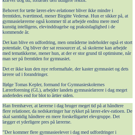
kræver dog tid, fortæller den tidligere rektor.
Behovet for tætte lærer-elev-relationer bliver ikke mindre i
fremtiden, tværtimod, mener Birgitte Vedersø. Hun er sikker på, at
gymnasielærerne også kommer til at arbejde endnu mere med
kunstig intelligens, elevinddragelse og praksisfaglighed i de
kommende år.
Det kan blive en udfordring, men områderne indeholder også et stort
potentiale. Og bliver der sat ressourcer af, så skolerne kan arbejde
med tematikkerne, mener hun, at der er stor grund til optimisme, når
man ser på fremtiden for gymnasiet.
Det er ikke kun den nye reformaftale, der kaster gymnasiet og dets
lærere ud i forandringer.
Ifølge Tomas Kepler, formand for Gymnasieskolernes
Lærerforening (GL), arbejder landets gymnasielærere i dag meget
anderledes end for blot to årtier siden.
Han fremhæver, at lærerne i dag bruger meget tid på at håndtere
flere relationer, da nedskæringer har rykket på lærer-elev-ratioen. De
skal samtidig håndtere en mere forskelligartet elevgruppe. Det
lægger et yderligere pres på lærerne.
”Der kommer flere gymnasieelever i dag med udfordringer i