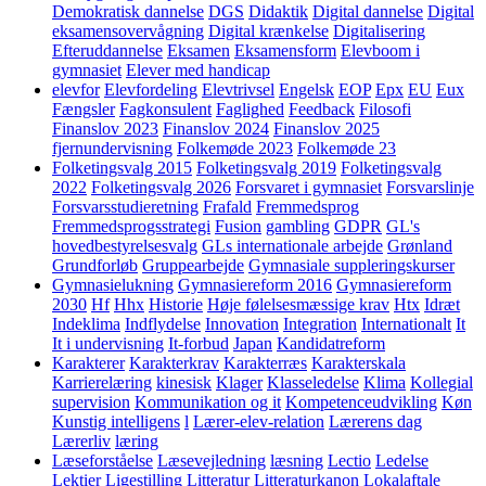
Demokratisk dannelse
DGS
Didaktik
Digital dannelse
Digital
eksamensovervågning
Digital krænkelse
Digitalisering
Efteruddannelse
Eksamen
Eksamensform
Elevboom i
gymnasiet
Elever med handicap
elevfor
Elevfordeling
Elevtrivsel
Engelsk
EOP
Epx
EU
Eux
Fængsler
Fagkonsulent
Faglighed
Feedback
Filosofi
Finanslov 2023
Finanslov 2024
Finanslov 2025
fjernundervisning
Folkemøde 2023
Folkemøde 23
Folketingsvalg 2015
Folketingsvalg 2019
Folketingsvalg
2022
Folketingsvalg 2026
Forsvaret i gymnasiet
Forsvarslinje
Forsvarsstudieretning
Frafald
Fremmedsprog
Fremmedsprogsstrategi
Fusion
gambling
GDPR
GL's
hovedbestyrelsesvalg
GLs internationale arbejde
Grønland
Grundforløb
Gruppearbejde
Gymnasiale suppleringskurser
Gymnasielukning
Gymnasiereform 2016
Gymnasiereform
2030
Hf
Hhx
Historie
Høje følelsesmæssige krav
Htx
Idræt
Indeklima
Indflydelse
Innovation
Integration
Internationalt
It
It i undervisning
It-forbud
Japan
Kandidatreform
Karakterer
Karakterkrav
Karakterræs
Karakterskala
Karrierelæring
kinesisk
Klager
Klasseledelse
Klima
Kollegial
supervision
Kommunikation og it
Kompetenceudvikling
Køn
Kunstig intelligens
l
Lærer-elev-relation
Lærerens dag
Lærerliv
læring
Læseforståelse
Læsevejledning
læsning
Lectio
Ledelse
Lektier
Ligestilling
Litteratur
Litteraturkanon
Lokalaftale