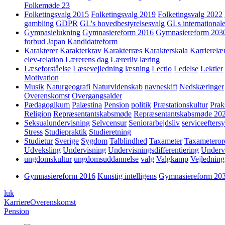
Folkemøde 23
Folketingsvalg 2015
Folketingsvalg 2019
Folketingsvalg 2022
gambling
GDPR
GL's hovedbestyrelsesvalg
GLs internationale
Gymnasielukning
Gymnasiereform 2016
Gymnasiereform 203
forbud
Japan
Kandidatreform
Karakterer
Karakterkrav
Karakterræs
Karakterskala
Karrierelæ
elev-relation
Lærerens dag
Lærerliv
læring
Læseforståelse
Læsevejledning
læsning
Lectio
Ledelse
Lektier
Motivation
Musik
Naturgeografi
Naturvidenskab
navneskift
Nedskæringer
Overenskomst
Overgangsalder
Pædagogikum
Palæstina
Pension
politik
Præstationskultur
Prak
Religion
Repræsentantskabsmøde
Repræsentantskabsmøde 20
Seksualundervisning
Selvcensur
Seniorarbejdsliv
serviceefters
Stress
Studiepraktik
Studieretning
Studietur
Sverige
Sygdom
Talblindhed
Taxameter
Taxameteror
Udveksling
Undervisning
Undervisningsdifferentiering
Underv
ungdomskultur
ungdomsuddannelse
valg
Valgkamp
Vejledning
Gymnasiereform 2016
Kunstig intelligens
Gymnasiereform 20
luk
Karriere
Overenskomst
Pension