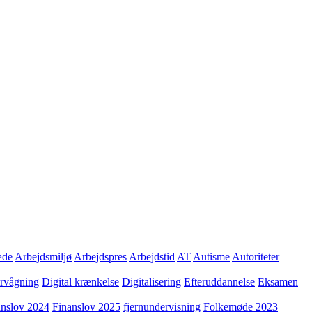
æde
Arbejdsmiljø
Arbejdspres
Arbejdstid
AT
Autisme
Autoriteter
ervågning
Digital krænkelse
Digitalisering
Efteruddannelse
Eksamen
anslov 2024
Finanslov 2025
fjernundervisning
Folkemøde 2023