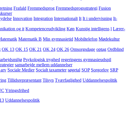
retning
Frafald
Fremmedsprog
Fremmedsprogsstrategi
Fusion
skurser
lydelse
Innovation
Integration
Internationalt
It
It i undervisning
It-
kation og it
Kompetenceudvikling
Køn
Kunstig intelligens
l
Lærer-
Matematik
Matematik B
Min gymnasietid
Mobiltelefon
Mødekultur
g
OK 13
OK 15
OK 21
OK 24
OK 26
Omsorgsdage
optag
Ordblind
arbejdsmiljø
Psykologisk tryghed
regeringens gymnasieudspil
rategier
samarbejde mellem uddannelser
 arv
Sociale Medier
Socialt taxameter
søgetal
SOP
Sorgorlov
SRP
ring
Tillidsrepræsentant
Tilsyn
Tværfaglighed
Uddannelsespolitik
UC
Ytringsfrihed
13
Uddannelsespolitik