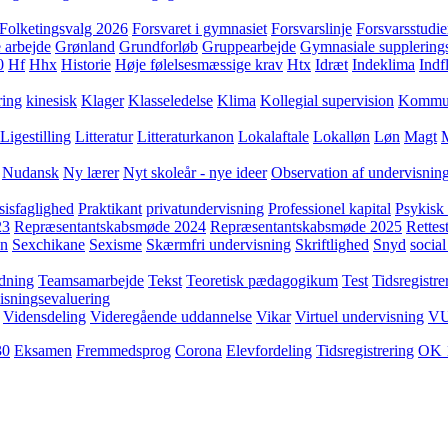
Folketingsvalg 2026
Forsvaret i gymnasiet
Forsvarslinje
Forsvarsstudie
 arbejde
Grønland
Grundforløb
Gruppearbejde
Gymnasiale supplering
0
Hf
Hhx
Historie
Høje følelsesmæssige krav
Htx
Idræt
Indeklima
Indf
ring
kinesisk
Klager
Klasseledelse
Klima
Kollegial supervision
Kommuni
Ligestilling
Litteratur
Litteraturkanon
Lokalaftale
Lokalløn
Løn
Magt
Nudansk
Ny lærer
Nyt skoleår - nye ideer
Observation af undervisnin
sisfaglighed
Praktikant
privatundervisning
Professionel kapital
Psykisk 
23
Repræsentantskabsmøde 2024
Repræsentantskabsmøde 2025
Rettest
yn
Sexchikane
Sexisme
Skærmfri undervisning
Skriftlighed
Snyd
social
dning
Teamsamarbejde
Tekst
Teoretisk pædagogikum
Test
Tidsregistre
isningsevaluering
Vidensdeling
Videregående uddannelse
Vikar
Virtuel undervisning
V
30
Eksamen
Fremmedsprog
Corona
Elevfordeling
Tidsregistrering
OK 