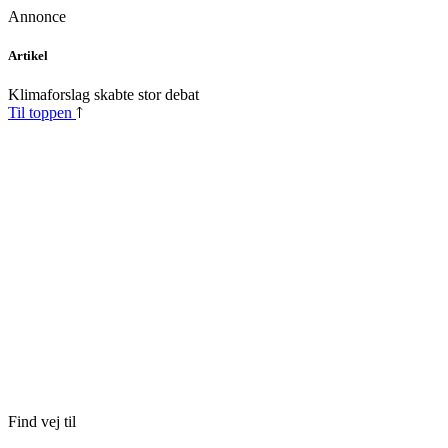
Annonce
Skip
Artikel
to
content
Klimaforslag skabte stor debat
Til toppen
Find vej til