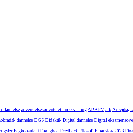
ndannelse
anvendelsesorienteret undervisning
AP
APV
arb
Arbejdsgl
kratisk dannelse
DGS
Didaktik
Digital dannelse
Digital eksamensov
ngsler
Fagkonsulent
Faglighed
Feedback
Filosofi
Finanslov 2023
Fin