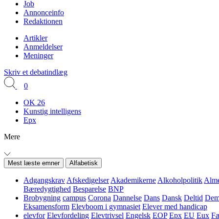
Job
Annonceinfo
Redaktionen
Artikler
Anmeldelser
Meninger
Skriv et debatindlæg
0
OK 26
Kunstig intelligens
Epx
Mere
Mest læste emner
Alfabetisk
Adgangskrav
Afskedigelser
Akademikerne
Alkoholpolitik
Alme
Bæredygtighed
Besparelse
BNP
Brobygning
campus
Corona
Dannelse
Dans
Dansk
Deltid
Demo
Eksamensform
Elevboom i gymnasiet
Elever med handicap
elevfor
Elevfordeling
Elevtrivsel
Engelsk
EOP
Epx
EU
Eux
Fæ