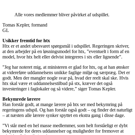
Alle vores medlemmer bliver påvirket af udspillet.
Tomas Kepler, formand
GL
Usikker fremtid for htx
Htx er et andet ubesvaret spørgsmål i udspillet. Regeringen skriver,
at den arbejder på en løsningsmodel for htx, ”eventuelt i form af en
model, hvor htx helt eller delvist integreres i stx eller lignende”.
”Jeg har noteret mig, at ministeren er glad for htx, og at han ønsker
at videreføre uddannelsens unikke faglige miljø og særpræg. Det er
godt. Men der mangler nogle svar på, hvad der reelt skal ske. Hvis
htx skal være et uddannelsestilbud på stx, kræver det også
investeringer i faglokaler og så videre,” siger Tomas Kepler.
Bekymrede lærere
Han forstår godt, at mange lærere på htx ser med bekymring på
regeringens udspil. Og han forstår også godt – og finder det naturligt
– at næsten alle lærere synker spyttet en ekstra gang i disse dage.
”Vi står med en hel masse medlemmer, som helt forståeligt er dybt
bekymrede for deres uddannelser og muligheder for fremover at