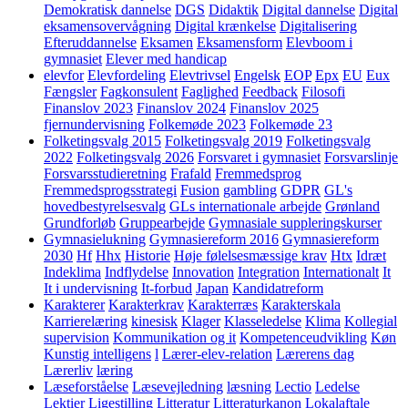
Demokratisk dannelse
DGS
Didaktik
Digital dannelse
Digital
eksamensovervågning
Digital krænkelse
Digitalisering
Efteruddannelse
Eksamen
Eksamensform
Elevboom i
gymnasiet
Elever med handicap
elevfor
Elevfordeling
Elevtrivsel
Engelsk
EOP
Epx
EU
Eux
Fængsler
Fagkonsulent
Faglighed
Feedback
Filosofi
Finanslov 2023
Finanslov 2024
Finanslov 2025
fjernundervisning
Folkemøde 2023
Folkemøde 23
Folketingsvalg 2015
Folketingsvalg 2019
Folketingsvalg
2022
Folketingsvalg 2026
Forsvaret i gymnasiet
Forsvarslinje
Forsvarsstudieretning
Frafald
Fremmedsprog
Fremmedsprogsstrategi
Fusion
gambling
GDPR
GL's
hovedbestyrelsesvalg
GLs internationale arbejde
Grønland
Grundforløb
Gruppearbejde
Gymnasiale suppleringskurser
Gymnasielukning
Gymnasiereform 2016
Gymnasiereform
2030
Hf
Hhx
Historie
Høje følelsesmæssige krav
Htx
Idræt
Indeklima
Indflydelse
Innovation
Integration
Internationalt
It
It i undervisning
It-forbud
Japan
Kandidatreform
Karakterer
Karakterkrav
Karakterræs
Karakterskala
Karrierelæring
kinesisk
Klager
Klasseledelse
Klima
Kollegial
supervision
Kommunikation og it
Kompetenceudvikling
Køn
Kunstig intelligens
l
Lærer-elev-relation
Lærerens dag
Lærerliv
læring
Læseforståelse
Læsevejledning
læsning
Lectio
Ledelse
Lektier
Ligestilling
Litteratur
Litteraturkanon
Lokalaftale