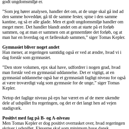
godt ungdomsmiljø er.
”Som jeg hører analysen, handler det om, at de unge skal gå ind ad
den samme hoveddør, gå til de samme fester, spise i den samme
kantine, og så er alle glade. Men et godt ungdomsmiljø handler om
meget mere. Det handler blandt andet om at starte på et forløb
sammen, og at man er sammen om at gennemføre det forløb, og at
man har en hverdag og et fællesskab sammen,” siger Tomas Kepler.
Gymnasiet bliver noget andet
Han mener, at regeringen samtidig også er ved at ændre, hvad vi i
dag forstår som gymnasiet.
”Den store volumen, epx skal have, udfordrer i nogen grad, hvad
man forstår ved en gymnasial uddannelse. Det er vigtigt, at en
gymnasial uddannelse også har et gymnasialt fagligt niveau for også
at være troværdigt valg som gymnasie for de unge,” siger Tomas
Kepler.
Netop det faglige niveau på epx har været en af de mere ukendte
dele af udspillet fra regeringen, og det er det langt hen ad vejen
stadigvæk.
Positivt med fag på B- og A-niveau
Men Tomas Kepler er dog positivt overrasket over, hvad regeringen
skriver i udspillet. Eleverne skal som minimum have dansk,