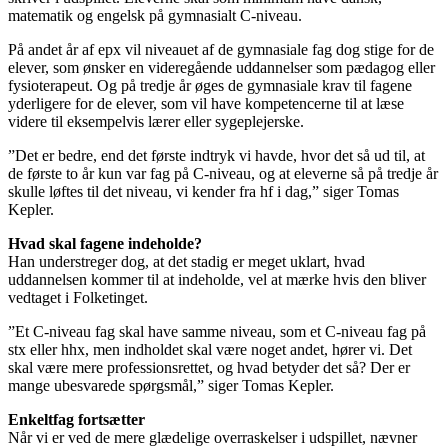
matematik og engelsk på gymnasialt C-niveau.
På andet år af epx vil niveauet af de gymnasiale fag dog stige for de
elever, som ønsker en videregående uddannelser som pædagog eller
fysioterapeut. Og på tredje år øges de gymnasiale krav til fagene
yderligere for de elever, som vil have kompetencerne til at læse
videre til eksempelvis lærer eller sygeplejerske.
”Det er bedre, end det første indtryk vi havde, hvor det så ud til, at
de første to år kun var fag på C-niveau, og at eleverne så på tredje år
skulle løftes til det niveau, vi kender fra hf i dag,” siger Tomas
Kepler.
Hvad skal fagene indeholde?
Han understreger dog, at det stadig er meget uklart, hvad
uddannelsen kommer til at indeholde, vel at mærke hvis den bliver
vedtaget i Folketinget.
”Et C-niveau fag skal have samme niveau, som et C-niveau fag på
stx eller hhx, men indholdet skal være noget andet, hører vi. Det
skal være mere professionsrettet, og hvad betyder det så? Der er
mange ubesvarede spørgsmål,” siger Tomas Kepler.
Enkeltfag fortsætter
Når vi er ved de mere glædelige overraskelser i udspillet, nævner