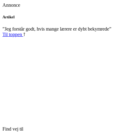
Annonce
Skip
Artikel
to
content
”Jeg forstår godt, hvis mange lærere er dybt bekymrede”
Til toppen
Find vej til