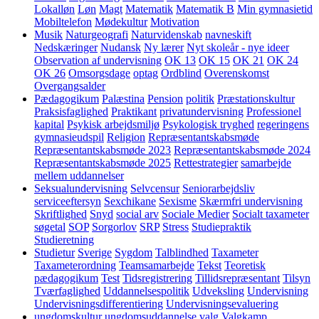
Lokalløn
Løn
Magt
Matematik
Matematik B
Min gymnasietid
Mobiltelefon
Mødekultur
Motivation
Musik
Naturgeografi
Naturvidenskab
navneskift
Nedskæringer
Nudansk
Ny lærer
Nyt skoleår - nye ideer
Observation af undervisning
OK 13
OK 15
OK 21
OK 24
OK 26
Omsorgsdage
optag
Ordblind
Overenskomst
Overgangsalder
Pædagogikum
Palæstina
Pension
politik
Præstationskultur
Praksisfaglighed
Praktikant
privatundervisning
Professionel
kapital
Psykisk arbejdsmiljø
Psykologisk tryghed
regeringens
gymnasieudspil
Religion
Repræsentantskabsmøde
Repræsentantskabsmøde 2023
Repræsentantskabsmøde 2024
Repræsentantskabsmøde 2025
Rettestrategier
samarbejde
mellem uddannelser
Seksualundervisning
Selvcensur
Seniorarbejdsliv
serviceeftersyn
Sexchikane
Sexisme
Skærmfri undervisning
Skriftlighed
Snyd
social arv
Sociale Medier
Socialt taxameter
søgetal
SOP
Sorgorlov
SRP
Stress
Studiepraktik
Studieretning
Studietur
Sverige
Sygdom
Talblindhed
Taxameter
Taxameterordning
Teamsamarbejde
Tekst
Teoretisk
pædagogikum
Test
Tidsregistrering
Tillidsrepræsentant
Tilsyn
Tværfaglighed
Uddannelsespolitik
Udveksling
Undervisning
Undervisningsdifferentiering
Undervisningsevaluering
ungdomskultur
ungdomsuddannelse
valg
Valgkamp