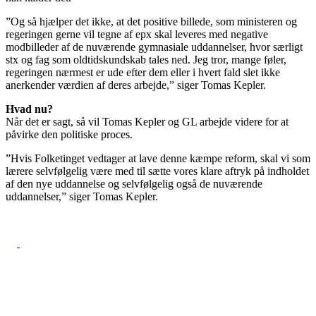
”Og så hjælper det ikke, at det positive billede, som ministeren og
regeringen gerne vil tegne af epx skal leveres med negative
modbilleder af de nuværende gymnasiale uddannelser, hvor særligt
stx og fag som oldtidskundskab tales ned. Jeg tror, mange føler,
regeringen nærmest er ude efter dem eller i hvert fald slet ikke
anerkender værdien af deres arbejde,” siger Tomas Kepler.
Hvad nu?
Når det er sagt, så vil Tomas Kepler og GL arbejde videre for at
påvirke den politiske proces.
”Hvis Folketinget vedtager at lave denne kæmpe reform, skal vi som
lærere selvfølgelig være med til sætte vores klare aftryk på indholdet
af den nye uddannelse og selvfølgelig også de nuværende
uddannelser,” siger Tomas Kepler.