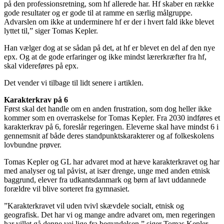
på den professionsretning, som hf allerede har. Hf skaber en række
gode resultater og er gode til at ramme en særlig målgruppe.
Advarslen om ikke at underminere hf er der i hvert fald ikke blevet
lyttet til,” siger Tomas Kepler.
Han vælger dog at se sådan på det, at hf er blevet en del af den nye
epx. Og at de gode erfaringer og ikke mindst lærerkræfter fra hf,
skal videreføres på epx.
Det vender vi tilbage til lidt senere i artiklen.
Karakterkrav på 6
Først skal det handle om en anden frustration, som dog heller ikke
kommer som en overraskelse for Tomas Kepler. Fra 2030 indføres et
karakterkrav på 6, foreslår regeringen. Eleverne skal have mindst 6 i
gennemsnit af både deres standpunktskarakterer og af folkeskolens
lovbundne prøver.
Tomas Kepler og GL har advaret mod at hæve karakterkravet og har
med analyser og tal påvist, at især drenge, unge med anden etnisk
baggrund, elever fra udkantsdanmark og børn af lavt uddannede
forældre vil blive sorteret fra gymnasiet.
”Karakterkravet vil uden tvivl skævdele socialt, etnisk og
geografisk. Det har vi og mange andre advaret om, men regeringen
har villet gå denne vej lige fra begyndelsen,” siger Tomas Kepler.