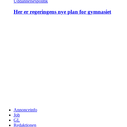
Uddannelsespolitik
Her er regeringens nye plan for gymnasiet
Annonceinfo
Job
GL
Redaktionen