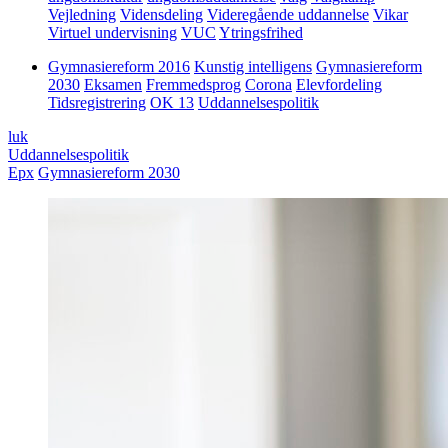
Vejledning
Vidensdeling
Videregående uddannelse
Vikar
Virtuel undervisning
VUC
Ytringsfrihed
Gymnasiereform 2016
Kunstig intelligens
Gymnasiereform
2030
Eksamen
Fremmedsprog
Corona
Elevfordeling
Tidsregistrering
OK 13
Uddannelsespolitik
luk
Uddannelsespolitik
Epx
Gymnasiereform 2030