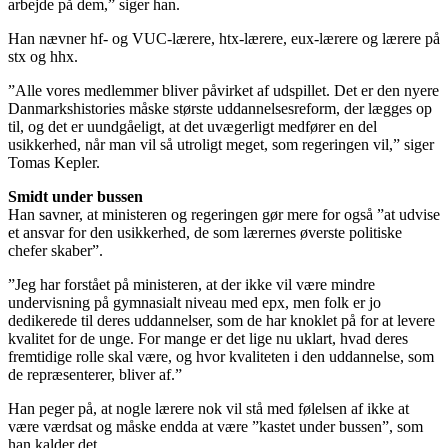
arbejde på dem,” siger han.
Han nævner hf- og VUC-lærere, htx-lærere, eux-lærere og lærere på
stx og hhx.
”Alle vores medlemmer bliver påvirket af udspillet. Det er den nyere
Danmarkshistories måske største uddannelsesreform, der lægges op
til, og det er uundgåeligt, at det uvægerligt medfører en del
usikkerhed, når man vil så utroligt meget, som regeringen vil,” siger
Tomas Kepler.
Smidt under bussen
Han savner, at ministeren og regeringen gør mere for også ”at udvise
et ansvar for den usikkerhed, de som lærernes øverste politiske
chefer skaber”.
”Jeg har forstået på ministeren, at der ikke vil være mindre
undervisning på gymnasialt niveau med epx, men folk er jo
dedikerede til deres uddannelser, som de har knoklet på for at levere
kvalitet for de unge. For mange er det lige nu uklart, hvad deres
fremtidige rolle skal være, og hvor kvaliteten i den uddannelse, som
de repræsenterer, bliver af.”
Han peger på, at nogle lærere nok vil stå med følelsen af ikke at
være værdsat og måske endda at være ”kastet under bussen”, som
han kalder det.