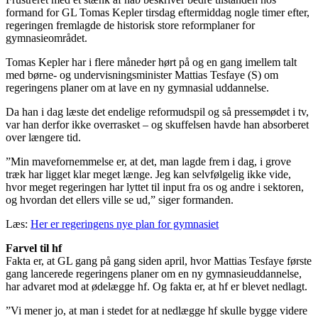
formand for GL Tomas Kepler tirsdag eftermiddag nogle timer efter,
regeringen fremlagde de historisk store reformplaner for
gymnasieområdet.
Tomas Kepler har i flere måneder hørt på og en gang imellem talt
med børne- og undervisningsminister Mattias Tesfaye (S) om
regeringens planer om at lave en ny gymnasial uddannelse.
Da han i dag læste det endelige reformudspil og så pressemødet i tv,
var han derfor ikke overrasket – og skuffelsen havde han absorberet
over længere tid.
”Min mavefornemmelse er, at det, man lagde frem i dag, i grove
træk har ligget klar meget længe. Jeg kan selvfølgelig ikke vide,
hvor meget regeringen har lyttet til input fra os og andre i sektoren,
og hvordan det ellers ville se ud,” siger formanden.
Læs:
Her er regeringens nye plan for gymnasiet
Farvel til hf
Fakta er, at GL gang på gang siden april, hvor Mattias Tesfaye første
gang lancerede regeringens planer om en ny gymnasieuddannelse,
har advaret mod at ødelægge hf. Og fakta er, at hf er blevet nedlagt.
”Vi mener jo, at man i stedet for at nedlægge hf skulle bygge videre