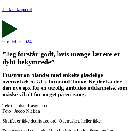
Link er kopieret
9. oktober 2024
”Jeg forstår godt, hvis mange lærere er
dybt bekymrede”
Frustration blandet med enkelte glædelige
overraskelser. GL’s formand Tomas Kepler kalder
den nye epx for en utrolig ambitiøs uddannelse, som
måske vil alt for meget på en gang.
Tekst_
Johan Rasmussen
Foto_
Jacob Nielsen
Skuffet er ikke det rigtige ord. Overrasket, heller ikke.
Frustreret med et stænk af håb beskriver bedre tilstanden hos