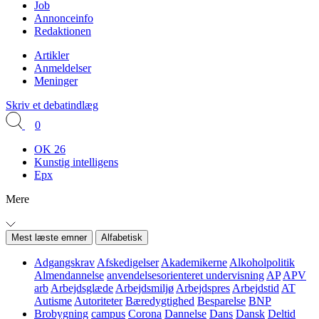
Job
Annonceinfo
Redaktionen
Artikler
Anmeldelser
Meninger
Skriv et debatindlæg
0
OK 26
Kunstig intelligens
Epx
Mere
Mest læste emner
Alfabetisk
Adgangskrav
Afskedigelser
Akademikerne
Alkoholpolitik
Almendannelse
anvendelsesorienteret undervisning
AP
APV
arb
Arbejdsglæde
Arbejdsmiljø
Arbejdspres
Arbejdstid
AT
Autisme
Autoriteter
Bæredygtighed
Besparelse
BNP
Brobygning
campus
Corona
Dannelse
Dans
Dansk
Deltid