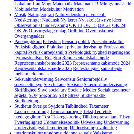
Lokalløn
Løn
Magt
Matematik
Matematik B
Min gymnasietid
Mobiltelefon
Mødekultur
Motivation
Musik
Naturgeografi
Naturvidenskab
navneskift
Nedskæringer
Nudansk
Ny lærer
Nyt skoleår - nye ideer
Observation af undervisning
OK 13
OK 15
OK 21
OK 24
OK 26
Omsorgsdage
optag
Ordblind
Overenskomst
Overgangsalder
Pædagogikum
Palæstina
Pension
politik
Præstationskultur
Praksisfaglighed
Praktikant
privatundervisning
Professionel
kapital
Psykisk arbejdsmiljø
Psykologisk tryghed
regeringens
gymnasieudspil
Religion
Repræsentantskabsmøde
Repræsentantskabsmøde 2023
Repræsentantskabsmøde 2024
Repræsentantskabsmøde 2025
Rettestrategier
samarbejde
mellem uddannelser
Seksualundervisning
Selvcensur
Seniorarbejdsliv
serviceeftersyn
Sexchikane
Sexisme
Skærmfri undervisning
Skriftlighed
Snyd
social arv
Sociale Medier
Socialt taxameter
søgetal
SOP
Sorgorlov
SRP
Stress
Studiepraktik
Studieretning
Studietur
Sverige
Sygdom
Talblindhed
Taxameter
Taxameterordning
Teamsamarbejde
Tekst
Teoretisk
pædagogikum
Test
Tidsregistrering
Tillidsrepræsentant
Tilsyn
Tværfaglighed
Uddannelsespolitik
Udveksling
Undervisning
Undervisningsdifferentiering
Undervisningsevaluering
ungdomskultur
ungdomsuddannelse
valg
Valgkamp