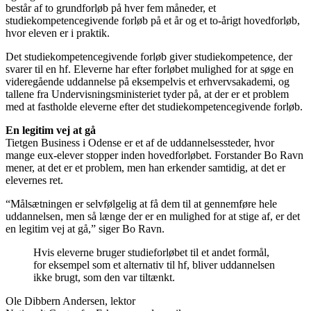
består af to grundforløb på hver fem måneder, et
studiekompetencegivende forløb på et år og et to-årigt hovedforløb,
hvor eleven er i praktik.
Det studiekompetencegivende forløb giver studiekompetence, der
svarer til en hf. Eleverne har efter forløbet mulighed for at søge en
videregående uddannelse på eksempelvis et erhvervsakademi, og
tallene fra Undervisningsministeriet tyder på, at der er et problem
med at fastholde eleverne efter det studiekompetencegivende forløb.
En legitim vej at gå
Tietgen Business i Odense er et af de uddannelsessteder, hvor
mange eux-elever stopper inden hovedforløbet. Forstander Bo Ravn
mener, at det er et problem, men han erkender samtidig, at det er
elevernes ret.
“Målsætningen er selvfølgelig at få dem til at gennemføre hele
uddannelsen, men så længe der er en mulighed for at stige af, er det
en legitim vej at gå,” siger Bo Ravn.
Hvis eleverne bruger studieforløbet til et andet formål,
for eksempel som et alternativ til hf, bliver uddannelsen
ikke brugt, som den var tiltænkt.
Ole Dibbern Andersen, lektor