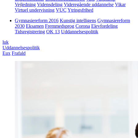
Vejledning
Vidensdeling
Videregående uddannelse
Vikar
Virtuel undervisning
VUC
Ytringsfrihed
Gymnasiereform 2016
Kunstig intelligens
Gymnasiereform
2030
Eksamen
Fremmedsprog
Corona
Elevfordeling
Tidsregistrering
OK 13
Uddannelsespolitik
luk
Uddannelsespolitik
Eux
Frafald