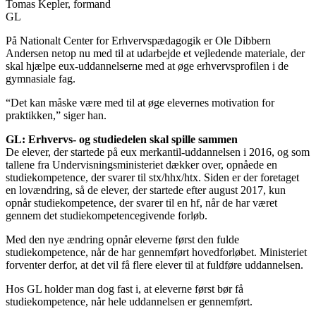
Tomas Kepler, formand
GL
På Nationalt Center for Erhvervspædagogik er Ole Dibbern
Andersen netop nu med til at udarbejde et vejledende materiale, der
skal hjælpe eux-uddannelserne med at øge erhvervsprofilen i de
gymnasiale fag.
“Det kan måske være med til at øge elevernes motivation for
praktikken,” siger han.
GL: Erhvervs- og studiedelen skal spille sammen
De elever, der startede på eux merkantil-uddannelsen i 2016, og som
tallene fra Undervisningsministeriet dækker over, opnåede en
studiekompetence, der svarer til stx/hhx/htx. Siden er der foretaget
en lovændring, så de elever, der startede efter august 2017, kun
opnår studiekompetence, der svarer til en hf, når de har været
gennem det studiekompetencegivende forløb.
Med den nye ændring opnår eleverne først den fulde
studiekompetence, når de har gennemført hovedforløbet. Ministeriet
forventer derfor, at det vil få flere elever til at fuldføre uddannelsen.
Hos GL holder man dog fast i, at eleverne først bør få
studiekompetence, når hele uddannelsen er gennemført.