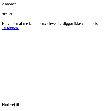
Annonce
Skip
Artikel
to
content
Halvdelen af merkantile eux-elever færdiggør ikke uddannelsen
Til toppen
Find vej til