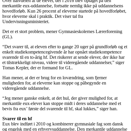
Over halvdelen af de elever, der i 2016 blev optaget på den
merkantile eux-uddannelse, fortsatte nemlig ikke på uddannelsens
hovedforløb. Kun 26 procent af eleverne startede på hovedforløbet,
hvor eleverne skal i praktik. Det viser tal fra
Undervisningsministeriet.
Det er et stort problem, mener Gymnasieskolernes Lærerforening
(GL).
“Det svarer til, at eleven efter to gange 20 uger på grundforløb og et
enkelt studiekompetencegivende år har opnået studiekompetence
svarende til en to-årig hf. Det risikerer at sende elever, der ikke har
et tilstrækkeligt niveau, videre til videregående uddannelser,” siger
Tomas Kepler, der er formand for GL.
Han mener, at der er brug for en lovændring, som fjerner
muligheden for, at eleverne kan stoppe og påbegynde en
videregående uddannelse.
“Jeg mener ganske enkelt, at det hul, der giver mulighed for, at
merkantile eux-elever kan stoppe midt i deres uddannelse med et
bevis fra eux’ første del svarende til hf, skal lukkes,” siger han.
Svarer til en hf
Eux blev indført i 2010 og kombinerer gymnasiale fag som dansk
og engelsk med en erhvervsuddannelse. Den merkantile uddannelse