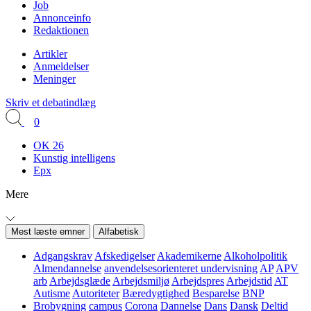
Job
Annonceinfo
Redaktionen
Artikler
Anmeldelser
Meninger
Skriv et debatindlæg
0
OK 26
Kunstig intelligens
Epx
Mere
Mest læste emner
Alfabetisk
Adgangskrav
Afskedigelser
Akademikerne
Alkoholpolitik
Almendannelse
anvendelsesorienteret undervisning
AP
APV
arb
Arbejdsglæde
Arbejdsmiljø
Arbejdspres
Arbejdstid
AT
Autisme
Autoriteter
Bæredygtighed
Besparelse
BNP
Brobygning
campus
Corona
Dannelse
Dans
Dansk
Deltid