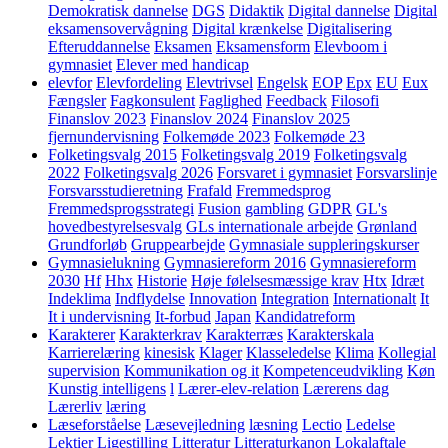
Demokratisk dannelse
DGS
Didaktik
Digital dannelse
Digital
eksamensovervågning
Digital krænkelse
Digitalisering
Efteruddannelse
Eksamen
Eksamensform
Elevboom i
gymnasiet
Elever med handicap
elevfor
Elevfordeling
Elevtrivsel
Engelsk
EOP
Epx
EU
Eux
Fængsler
Fagkonsulent
Faglighed
Feedback
Filosofi
Finanslov 2023
Finanslov 2024
Finanslov 2025
fjernundervisning
Folkemøde 2023
Folkemøde 23
Folketingsvalg 2015
Folketingsvalg 2019
Folketingsvalg
2022
Folketingsvalg 2026
Forsvaret i gymnasiet
Forsvarslinje
Forsvarsstudieretning
Frafald
Fremmedsprog
Fremmedsprogsstrategi
Fusion
gambling
GDPR
GL's
hovedbestyrelsesvalg
GLs internationale arbejde
Grønland
Grundforløb
Gruppearbejde
Gymnasiale suppleringskurser
Gymnasielukning
Gymnasiereform 2016
Gymnasiereform
2030
Hf
Hhx
Historie
Høje følelsesmæssige krav
Htx
Idræt
Indeklima
Indflydelse
Innovation
Integration
Internationalt
It
It i undervisning
It-forbud
Japan
Kandidatreform
Karakterer
Karakterkrav
Karakterræs
Karakterskala
Karrierelæring
kinesisk
Klager
Klasseledelse
Klima
Kollegial
supervision
Kommunikation og it
Kompetenceudvikling
Køn
Kunstig intelligens
l
Lærer-elev-relation
Lærerens dag
Lærerliv
læring
Læseforståelse
Læsevejledning
læsning
Lectio
Ledelse
Lektier
Ligestilling
Litteratur
Litteraturkanon
Lokalaftale