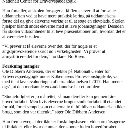
Nationalt Center for Erhvervspædagogik
Han fortæller, at skolen forsøger at få flere elever til at fortsætte
uddannelsen ved at have mere praktisk læring på uddannelsens
første del og give eleverne værktøjer til at søge en elevplads. Skolen
hjælper blandt andet eleverne med at lave jobansøgninger. Desuden
får skolen virksomheder til at lave præsentationer om, hvordan det er
at være elev hos dem.
“Vi prøver at få eleverne over det, der for nogle er et
angstprovokerende skridt ud i virkeligheden. Vi prøver at
afmystificere det for dem,” forklarer Bo Ravn.
Forskning mangler
Ole Dibbern Andersen, der er lektor på Nationalt Center for
Erhvervspædagogik under Københavns Professionshøjskole, var
med til at lave evalueringen af eux-uddannelsen i 2017. Han mener
også, at den merkantile eux-uddannelse har et problem.
“Studieforløbet er jo målrettet, så man derefter kan gennemføre
hovedforløbet. Men hvis eleverne bruger studieforløbet til et andet
formål, for eksempel som et alternativ til hf, bliver uddannelsen ikke
brugt, som den var tiltænkt,” siger Ole Dibbern Andersen.
Han fremhæver, at der ikke er forskningsbaseret viden om årsagerne
til frafaldet, eller hvor de unge, der stopper inden hovedforløbet,