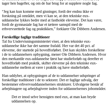
tager hen bagefter, og om de har brug for at supplere nogle fag.
“Jeg kan kun komme med gisninger, fordi der endnu ikke er
forskning på området, men vi kan se, at den tekniske eux-
uddannelse lykkes bedre med at fastholde eleverne. Det kan være,
fordi de gymnasiale fag har et tættere samspil med de
erhvervsrettede fag og praktikken,” forklarer Ole Dibbern Andersen.
Forskellige faglige traditioner
Tal fra Undervisningsministeriet viser, at den tekniske eux-
uddannelse ikke har det samme frafald. Her var det 40 pct. af
eleverne, der startede på hovedforløbet. Det kan skyldes forskellene
i de to uddannelsers opbygning, mener Ole Dibbern Andersen. Hvor
den merkantile eux-uddannelse først har studieforløb og derefter et
hovedforløb med praktik, skifter eleverne på den tekniske eux-
uddannelse mellem at være i praktik og have studieforløb.
Han uddyber, at opbygningen af de to uddannelser udspringer af
forskellige traditioner i de to sektorer. Det er faglige udvalg, der
bestemmer erhvervsuddannelsernes strukturer. Udvalgene består af
arbejdstagere og arbejdsgivere inden for uddannelsernes jobområder.
Det er imod selve hensigten med eux, at man kan bryde
uddannelsen op.