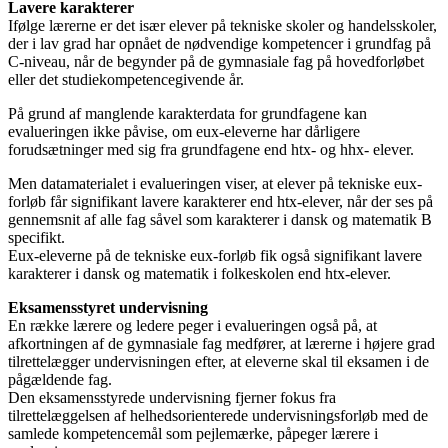
Lavere karakterer
Ifølge lærerne er det især elever på tekniske skoler og handelsskoler,
der i lav grad har opnået de nødvendige kompetencer i grundfag på
C-niveau, når de begynder på de gymnasiale fag på hovedforløbet
eller det studiekompetencegivende år.
På grund af manglende karakterdata for grundfagene kan
evalueringen ikke påvise, om eux-eleverne har dårligere
forudsætninger med sig fra grundfagene end htx- og hhx- elever.
Men datamaterialet i evalueringen viser, at elever på tekniske eux-
forløb får signifikant lavere karakterer end htx-elever, når der ses på
gennemsnit af alle fag såvel som karakterer i dansk og matematik B
specifikt.
Eux-eleverne på de tekniske eux-forløb fik også signifikant lavere
karakterer i dansk og matematik i folkeskolen end htx-elever.
Eksamensstyret undervisning
En række lærere og ledere peger i evalueringen også på, at
afkortningen af de gymnasiale fag medfører, at lærerne i højere grad
tilrettelægger undervisningen efter, at eleverne skal til eksamen i de
pågældende fag.
Den eksamensstyrede undervisning fjerner fokus fra
tilrettelæggelsen af helhedsorienterede undervisningsforløb med de
samlede kompetencemål som pejlemærke, påpeger lærere i