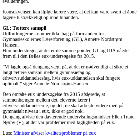
evalueringen.
Konsekvensen kan ifølge lærere være, at det kan være svært at åbne
fagene tilstrækkeligt op mod hinanden.
GL: Tættere samspil
Udfordringerne kommer ikke bag på formanden for
Gymnasieskolernes Lærerforening (GL), Annette Nordstrøm
Hansen.
Hun understreger, at det er de samme pointer, GL og IDA nåede
frem til i den fælles eux-undersøgelse fra 2015.
”Vi lagde også dengang vægt på, at det er nødvendigt at sikre et
langt tættere samspil mellem gymnasiefag og
erhvervsuddannelsesfag, hvis eux-uddannelsen skal fungere
optimalt,” siger Annette Nordstrøm-Hansen.
Den omtalte eux-undersøgelse fra 2015 afslørede, at
sammenhængen mellem det, eleverne lærer i
erhvervsuddannelserne, og det, de skal arbejde videre med på
gymnasialt niveau i eux, ikke er god nok.
Dengang afviste den daværende undervisningsminister Ellen Trane
Nørby (V), at der var problemer med fagligheden på eux.
Læs:
Minister afviser kvalitetsproblemer på eux