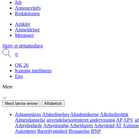
Job
Annonceinfo
Redaktionen
Artikler
Anmeldelser
Meninger
Skriv et debatindlæg
0
OK 26
Kunstig intelligens
Epx
Mere
Mest læste emner
Alfabetisk
Adgangskrav
Afskedigelser
Akademikerne
Alkoholpolitik
Almendannelse
anvendelsesorienteret undervisning
AP
APV
ar
Arbejdsglæde
Arbejdsmiljø
Arbejdspres
Arbejdstid
AT
Autisme
Autoriteter
Bæredygtighed
Besparelse
BNP