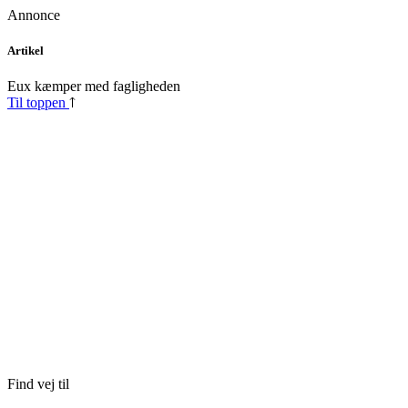
Annonce
Skip
Artikel
to
content
Eux kæmper med fagligheden
Til toppen
Find vej til