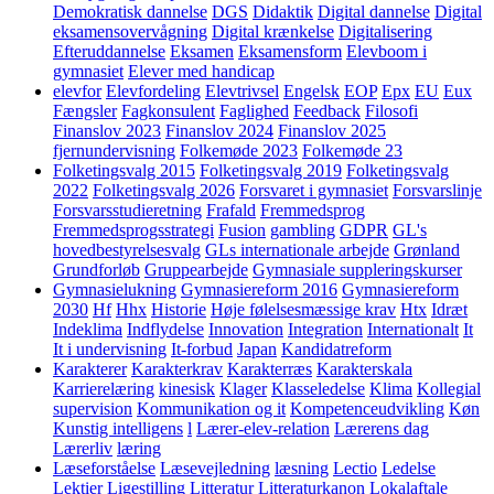
Demokratisk dannelse
DGS
Didaktik
Digital dannelse
Digital
eksamensovervågning
Digital krænkelse
Digitalisering
Efteruddannelse
Eksamen
Eksamensform
Elevboom i
gymnasiet
Elever med handicap
elevfor
Elevfordeling
Elevtrivsel
Engelsk
EOP
Epx
EU
Eux
Fængsler
Fagkonsulent
Faglighed
Feedback
Filosofi
Finanslov 2023
Finanslov 2024
Finanslov 2025
fjernundervisning
Folkemøde 2023
Folkemøde 23
Folketingsvalg 2015
Folketingsvalg 2019
Folketingsvalg
2022
Folketingsvalg 2026
Forsvaret i gymnasiet
Forsvarslinje
Forsvarsstudieretning
Frafald
Fremmedsprog
Fremmedsprogsstrategi
Fusion
gambling
GDPR
GL's
hovedbestyrelsesvalg
GLs internationale arbejde
Grønland
Grundforløb
Gruppearbejde
Gymnasiale suppleringskurser
Gymnasielukning
Gymnasiereform 2016
Gymnasiereform
2030
Hf
Hhx
Historie
Høje følelsesmæssige krav
Htx
Idræt
Indeklima
Indflydelse
Innovation
Integration
Internationalt
It
It i undervisning
It-forbud
Japan
Kandidatreform
Karakterer
Karakterkrav
Karakterræs
Karakterskala
Karrierelæring
kinesisk
Klager
Klasseledelse
Klima
Kollegial
supervision
Kommunikation og it
Kompetenceudvikling
Køn
Kunstig intelligens
l
Lærer-elev-relation
Lærerens dag
Lærerliv
læring
Læseforståelse
Læsevejledning
læsning
Lectio
Ledelse
Lektier
Ligestilling
Litteratur
Litteraturkanon
Lokalaftale