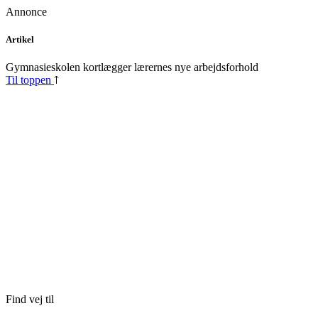
Annonce
Skip
Artikel
to
content
Gymnasieskolen kortlægger lærernes nye arbejdsforhold
Til toppen
Find vej til