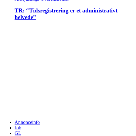
TR: “Tidsregistrering er et administrativt
helvede”
Annonceinfo
Job
GL