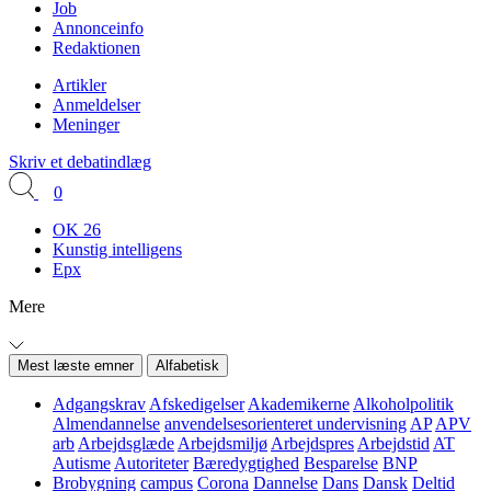
Job
Annonceinfo
Redaktionen
Artikler
Anmeldelser
Meninger
Skriv et debatindlæg
0
OK 26
Kunstig intelligens
Epx
Mere
Mest læste emner
Alfabetisk
Adgangskrav
Afskedigelser
Akademikerne
Alkoholpolitik
Almendannelse
anvendelsesorienteret undervisning
AP
APV
arb
Arbejdsglæde
Arbejdsmiljø
Arbejdspres
Arbejdstid
AT
Autisme
Autoriteter
Bæredygtighed
Besparelse
BNP
Brobygning
campus
Corona
Dannelse
Dans
Dansk
Deltid