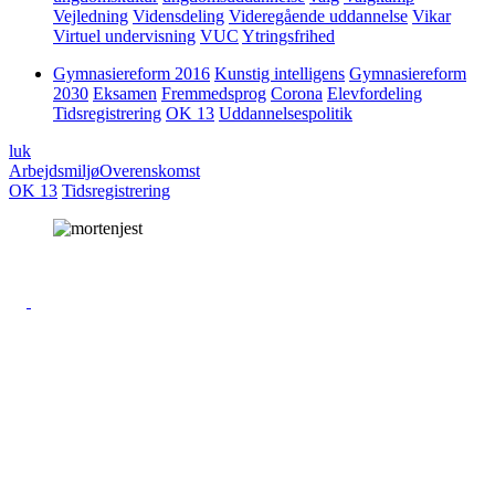
Vejledning
Vidensdeling
Videregående uddannelse
Vikar
Virtuel undervisning
VUC
Ytringsfrihed
Gymnasiereform 2016
Kunstig intelligens
Gymnasiereform
2030
Eksamen
Fremmedsprog
Corona
Elevfordeling
Tidsregistrering
OK 13
Uddannelsespolitik
luk
Arbejdsmiljø
Overenskomst
OK 13
Tidsregistrering