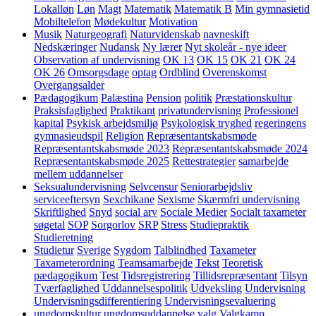
Lokalløn
Løn
Magt
Matematik
Matematik B
Min gymnasietid
Mobiltelefon
Mødekultur
Motivation
Musik
Naturgeografi
Naturvidenskab
navneskift
Nedskæringer
Nudansk
Ny lærer
Nyt skoleår - nye ideer
Observation af undervisning
OK 13
OK 15
OK 21
OK 24
OK 26
Omsorgsdage
optag
Ordblind
Overenskomst
Overgangsalder
Pædagogikum
Palæstina
Pension
politik
Præstationskultur
Praksisfaglighed
Praktikant
privatundervisning
Professionel
kapital
Psykisk arbejdsmiljø
Psykologisk tryghed
regeringens
gymnasieudspil
Religion
Repræsentantskabsmøde
Repræsentantskabsmøde 2023
Repræsentantskabsmøde 2024
Repræsentantskabsmøde 2025
Rettestrategier
samarbejde
mellem uddannelser
Seksualundervisning
Selvcensur
Seniorarbejdsliv
serviceeftersyn
Sexchikane
Sexisme
Skærmfri undervisning
Skriftlighed
Snyd
social arv
Sociale Medier
Socialt taxameter
søgetal
SOP
Sorgorlov
SRP
Stress
Studiepraktik
Studieretning
Studietur
Sverige
Sygdom
Talblindhed
Taxameter
Taxameterordning
Teamsamarbejde
Tekst
Teoretisk
pædagogikum
Test
Tidsregistrering
Tillidsrepræsentant
Tilsyn
Tværfaglighed
Uddannelsespolitik
Udveksling
Undervisning
Undervisningsdifferentiering
Undervisningsevaluering
ungdomskultur
ungdomsuddannelse
valg
Valgkamp