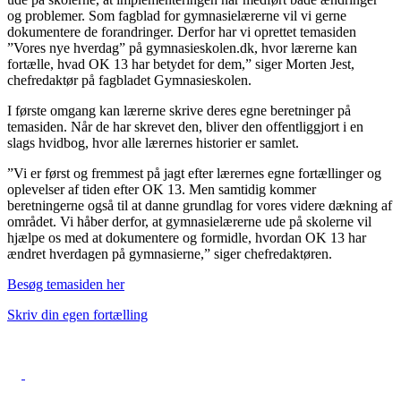
og problemer. Som fagblad for gymnasielærerne vil vi gerne
dokumentere de forandringer. Derfor har vi oprettet temasiden
”Vores nye hverdag” på gymnasieskolen.dk, hvor lærerne kan
fortælle, hvad OK 13 har betydet for dem,” siger Morten Jest,
chefredaktør på fagbladet Gymnasieskolen.
I første omgang kan lærerne skrive deres egne beretninger på
temasiden. Når de har skrevet den, bliver den offentliggjort i en
slags hvidbog, hvor alle lærernes historier er samlet.
”Vi er først og fremmest på jagt efter lærernes egne fortællinger og
oplevelser af tiden efter OK 13. Men samtidig kommer
beretningerne også til at danne grundlag for vores videre dækning af
området. Vi håber derfor, at gymnasielærerne ude på skolerne vil
hjælpe os med at dokumentere og formidle, hvordan OK 13 har
ændret hverdagen på gymnasierne,” siger chefredaktøren.
Besøg temasiden her
Skriv din egen fortælling