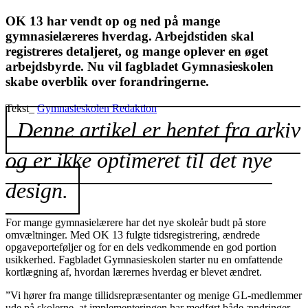
OK 13 har vendt op og ned på mange
gymnasielæreres hverdag. Arbejdstiden skal
registreres detaljeret, og mange oplever en øget
arbejdsbyrde. Nu vil fagbladet Gymnasieskolen
skabe overblik over forandringerne.
Tekst_
Gymnasieskolen Redaktion
Denne artikel er hentet fra arkiv
og er ikke optimeret til det nye
design.
For mange gymnasielærere har det nye skoleår budt på store
omvæltninger. Med OK 13 fulgte tidsregistrering, ændrede
opgaveporteføljer og for en dels vedkommende en god portion
usikkerhed. Fagbladet Gymnasieskolen starter nu en omfattende
kortlægning af, hvordan lærernes hverdag er blevet ændret.
”Vi hører fra mange tillidsrepræsentanter og menige GL-medlemmer
ude på skolerne, at implementeringen har medført både ændringer