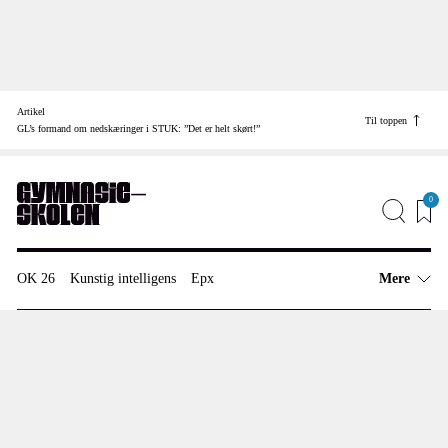
Skip
to
Artikel
content
Til toppen
Find vej til
GL’s formand om nedskæringer i STUK: ”Det er helt skørt!”
Job
Annonceinfo
0
Redaktionen
OK 26
Kunstig intelligens
Epx
Mere
Artikler
Uddannelsespolitik
Undervisning
Anmeldelser
Fagkonsulent
Meninger