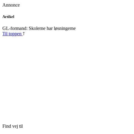
Annonce
Skip
Artikel
to
content
GL-formand: Skolerne har løsningerne
Til toppen
Find vej til