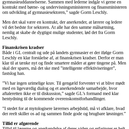
gymnasieuddannelserne. Sammen med lederne indgår vi gerne en
kontrakt med børne- og undervisningsministeren og finansministeren
om udvikling af gymnasiesektoren,” sagde Gorm Leschly.
Men det skal være en kontrakt, der anerkender, at lærere og ledere
vil det bedste for sektoren. At alle har den samme målsætning,
nemlig at skabe de dygtigst mulige studenter, lød det fra Gorm
Leschly.
Finanskrisen kradser
Både i GL centralt og ude på landets gymnasier er der ifølge Gorm
Leschly en klar forståelse af, at finanskrisen kradser. Derfor er man
klar til at tænke nyt og finde smartere måder at gøre tingene på. Men
skal der spares, må det ske med ”intelligente effektiviseringer”,
fastslog han.
”Vi har ingen urimelige krav. Til gengæld forventer vi at blive mødt
med en ligeværdig dialog og et anerkendende samarbejde, hvor
aftaleretten ikke er til diskussion,” sagde GL’s formand med klar
hentydning til de kommende overenskomstforhandlinger.
”I stedet for at mytologisere lærernes arbejdstid, må vi afklare, hvad
der reelt skiller os ad og sammen finde gode og brugbare løsninger.”
Tillid er afgørende
Tillid til lærerne og anerkendelse af deres viden og erfaringer er helt