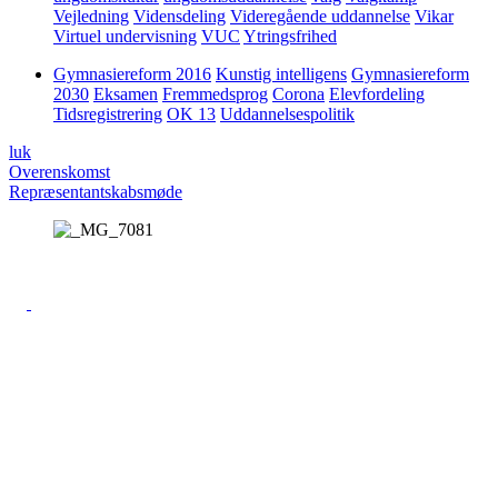
Vejledning
Vidensdeling
Videregående uddannelse
Vikar
Virtuel undervisning
VUC
Ytringsfrihed
Gymnasiereform 2016
Kunstig intelligens
Gymnasiereform
2030
Eksamen
Fremmedsprog
Corona
Elevfordeling
Tidsregistrering
OK 13
Uddannelsespolitik
luk
Overenskomst
Repræsentantskabsmøde