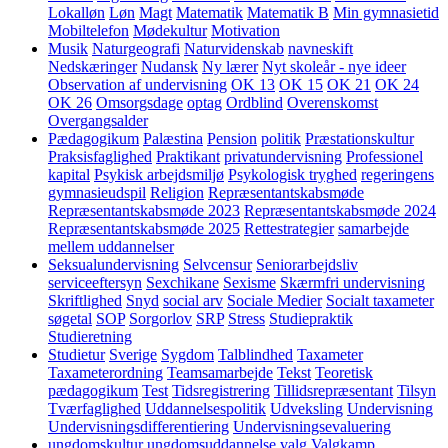
Lokalløn
Løn
Magt
Matematik
Matematik B
Min gymnasietid
Mobiltelefon
Mødekultur
Motivation
Musik
Naturgeografi
Naturvidenskab
navneskift
Nedskæringer
Nudansk
Ny lærer
Nyt skoleår - nye ideer
Observation af undervisning
OK 13
OK 15
OK 21
OK 24
OK 26
Omsorgsdage
optag
Ordblind
Overenskomst
Overgangsalder
Pædagogikum
Palæstina
Pension
politik
Præstationskultur
Praksisfaglighed
Praktikant
privatundervisning
Professionel
kapital
Psykisk arbejdsmiljø
Psykologisk tryghed
regeringens
gymnasieudspil
Religion
Repræsentantskabsmøde
Repræsentantskabsmøde 2023
Repræsentantskabsmøde 2024
Repræsentantskabsmøde 2025
Rettestrategier
samarbejde
mellem uddannelser
Seksualundervisning
Selvcensur
Seniorarbejdsliv
serviceeftersyn
Sexchikane
Sexisme
Skærmfri undervisning
Skriftlighed
Snyd
social arv
Sociale Medier
Socialt taxameter
søgetal
SOP
Sorgorlov
SRP
Stress
Studiepraktik
Studieretning
Studietur
Sverige
Sygdom
Talblindhed
Taxameter
Taxameterordning
Teamsamarbejde
Tekst
Teoretisk
pædagogikum
Test
Tidsregistrering
Tillidsrepræsentant
Tilsyn
Tværfaglighed
Uddannelsespolitik
Udveksling
Undervisning
Undervisningsdifferentiering
Undervisningsevaluering
ungdomskultur
ungdomsuddannelse
valg
Valgkamp