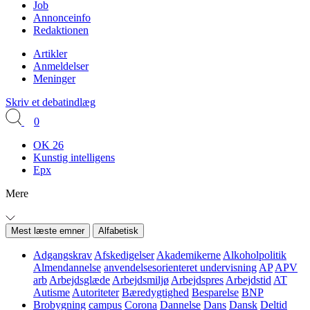
Job
Annonceinfo
Redaktionen
Artikler
Anmeldelser
Meninger
Skriv et debatindlæg
0
OK 26
Kunstig intelligens
Epx
Mere
Mest læste emner
Alfabetisk
Adgangskrav
Afskedigelser
Akademikerne
Alkoholpolitik
Almendannelse
anvendelsesorienteret undervisning
AP
APV
arb
Arbejdsglæde
Arbejdsmiljø
Arbejdspres
Arbejdstid
AT
Autisme
Autoriteter
Bæredygtighed
Besparelse
BNP
Brobygning
campus
Corona
Dannelse
Dans
Dansk
Deltid