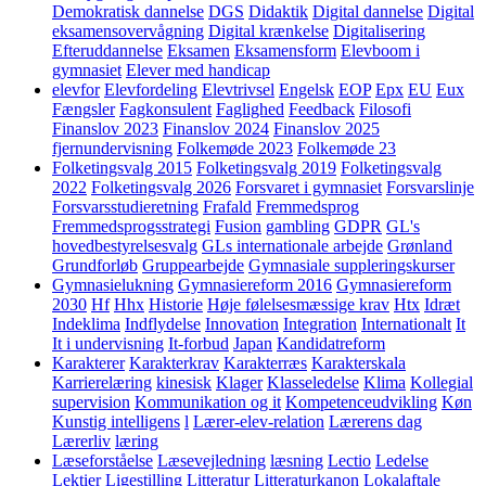
Demokratisk dannelse
DGS
Didaktik
Digital dannelse
Digital
eksamensovervågning
Digital krænkelse
Digitalisering
Efteruddannelse
Eksamen
Eksamensform
Elevboom i
gymnasiet
Elever med handicap
elevfor
Elevfordeling
Elevtrivsel
Engelsk
EOP
Epx
EU
Eux
Fængsler
Fagkonsulent
Faglighed
Feedback
Filosofi
Finanslov 2023
Finanslov 2024
Finanslov 2025
fjernundervisning
Folkemøde 2023
Folkemøde 23
Folketingsvalg 2015
Folketingsvalg 2019
Folketingsvalg
2022
Folketingsvalg 2026
Forsvaret i gymnasiet
Forsvarslinje
Forsvarsstudieretning
Frafald
Fremmedsprog
Fremmedsprogsstrategi
Fusion
gambling
GDPR
GL's
hovedbestyrelsesvalg
GLs internationale arbejde
Grønland
Grundforløb
Gruppearbejde
Gymnasiale suppleringskurser
Gymnasielukning
Gymnasiereform 2016
Gymnasiereform
2030
Hf
Hhx
Historie
Høje følelsesmæssige krav
Htx
Idræt
Indeklima
Indflydelse
Innovation
Integration
Internationalt
It
It i undervisning
It-forbud
Japan
Kandidatreform
Karakterer
Karakterkrav
Karakterræs
Karakterskala
Karrierelæring
kinesisk
Klager
Klasseledelse
Klima
Kollegial
supervision
Kommunikation og it
Kompetenceudvikling
Køn
Kunstig intelligens
l
Lærer-elev-relation
Lærerens dag
Lærerliv
læring
Læseforståelse
Læsevejledning
læsning
Lectio
Ledelse
Lektier
Ligestilling
Litteratur
Litteraturkanon
Lokalaftale