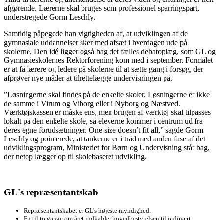
afgørende. Lærerne skal bruges som professionel sparringspart,
understregede Gorm Leschly.
Samtidig påpegede han vigtigheden af, at udviklingen af de
gymnasiale uddannelser sker med afsæt i hverdagen ude på
skolerne. Den idé ligger også bag det fælles debatoplæg, som GL og
Gymnasieskolernes Rektorforening kom med i september. Formålet
er at få lærere og ledere på skolerne til at sætte gang i forsøg, der
afprøver nye måder at tilrettelægge undervisningen på.
”Løsningerne skal findes på de enkelte skoler. Løsningerne er ikke
de samme i Virum og Viborg eller i Nyborg og Næstved.
Værktøjskassen er måske ens, men brugen af værktøj skal tilpasses
lokalt på den enkelte skole, så eleverne kommer i centrum ud fra
deres egne forudsætninger. One size doesn’t fit all,” sagde Gorm
Leschly og pointerede, at tankerne er i tråd med anden fase af det
udviklingsprogram, Ministeriet for Børn og Undervisning står bag,
der netop lægger op til skolebaseret udvikling.
GL's repræsentantskab
Repræsentantskabet er GL's højeste myndighed.
En til to gange om året indkalder hovedbestyrelsen til ordinært