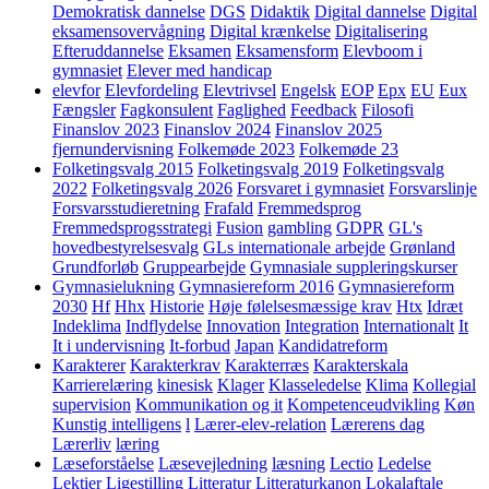
Demokratisk dannelse
DGS
Didaktik
Digital dannelse
Digital
eksamensovervågning
Digital krænkelse
Digitalisering
Efteruddannelse
Eksamen
Eksamensform
Elevboom i
gymnasiet
Elever med handicap
elevfor
Elevfordeling
Elevtrivsel
Engelsk
EOP
Epx
EU
Eux
Fængsler
Fagkonsulent
Faglighed
Feedback
Filosofi
Finanslov 2023
Finanslov 2024
Finanslov 2025
fjernundervisning
Folkemøde 2023
Folkemøde 23
Folketingsvalg 2015
Folketingsvalg 2019
Folketingsvalg
2022
Folketingsvalg 2026
Forsvaret i gymnasiet
Forsvarslinje
Forsvarsstudieretning
Frafald
Fremmedsprog
Fremmedsprogsstrategi
Fusion
gambling
GDPR
GL's
hovedbestyrelsesvalg
GLs internationale arbejde
Grønland
Grundforløb
Gruppearbejde
Gymnasiale suppleringskurser
Gymnasielukning
Gymnasiereform 2016
Gymnasiereform
2030
Hf
Hhx
Historie
Høje følelsesmæssige krav
Htx
Idræt
Indeklima
Indflydelse
Innovation
Integration
Internationalt
It
It i undervisning
It-forbud
Japan
Kandidatreform
Karakterer
Karakterkrav
Karakterræs
Karakterskala
Karrierelæring
kinesisk
Klager
Klasseledelse
Klima
Kollegial
supervision
Kommunikation og it
Kompetenceudvikling
Køn
Kunstig intelligens
l
Lærer-elev-relation
Lærerens dag
Lærerliv
læring
Læseforståelse
Læsevejledning
læsning
Lectio
Ledelse
Lektier
Ligestilling
Litteratur
Litteraturkanon
Lokalaftale