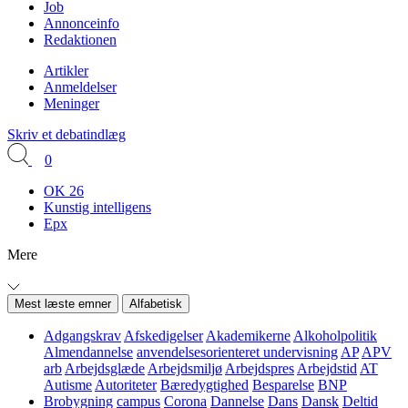
Job
Annonceinfo
Redaktionen
Artikler
Anmeldelser
Meninger
Skriv et debatindlæg
0
OK 26
Kunstig intelligens
Epx
Mere
Mest læste emner
Alfabetisk
Adgangskrav
Afskedigelser
Akademikerne
Alkoholpolitik
Almendannelse
anvendelsesorienteret undervisning
AP
APV
arb
Arbejdsglæde
Arbejdsmiljø
Arbejdspres
Arbejdstid
AT
Autisme
Autoriteter
Bæredygtighed
Besparelse
BNP
Brobygning
campus
Corona
Dannelse
Dans
Dansk
Deltid