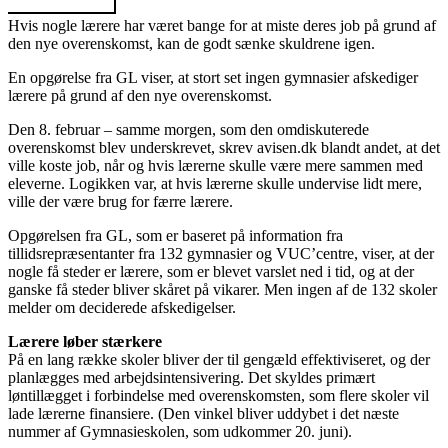
Hvis nogle lærere har været bange for at miste deres job på grund af
den nye overenskomst, kan de godt sænke skuldrene igen.
En opgørelse fra GL viser, at stort set ingen gymnasier afskediger
lærere på grund af den nye overenskomst.
Den 8. februar – samme morgen, som den omdiskuterede
overenskomst blev underskrevet, skrev avisen.dk blandt andet, at det
ville koste job, når og hvis lærerne skulle være mere sammen med
eleverne. Logikken var, at hvis lærerne skulle undervise lidt mere,
ville der være brug for færre lærere.
Opgørelsen fra GL, som er baseret på information fra
tillidsrepræsentanter fra 132 gymnasier og VUC’centre, viser, at der
nogle få steder er lærere, som er blevet varslet ned i tid, og at der
ganske få steder bliver skåret på vikarer. Men ingen af de 132 skoler
melder om deciderede afskedigelser.
Lærere løber stærkere
På en lang række skoler bliver der til gengæld effektiviseret, og der
planlægges med arbejdsintensivering. Det skyldes primært
løntillægget i forbindelse med overenskomsten, som flere skoler vil
lade lærerne finansiere. (Den vinkel bliver uddybet i det næste
nummer af Gymnasieskolen, som udkommer 20. juni).