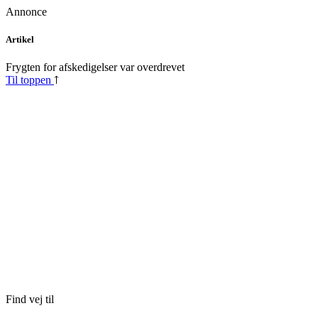
Annonce
Skip
Artikel
to
content
Frygten for afskedigelser var overdrevet
Til toppen
Find vej til