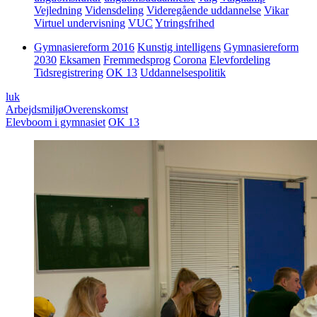
Vejledning
Vidensdeling
Videregående uddannelse
Vikar
Virtuel undervisning
VUC
Ytringsfrihed
Gymnasiereform 2016
Kunstig intelligens
Gymnasiereform
2030
Eksamen
Fremmedsprog
Corona
Elevfordeling
Tidsregistrering
OK 13
Uddannelsespolitik
luk
Arbejdsmiljø
Overenskomst
Elevboom i gymnasiet
OK 13