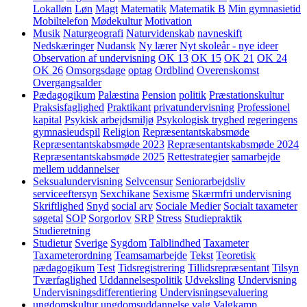
Lokalløn
Løn
Magt
Matematik
Matematik B
Min gymnasietid
Mobiltelefon
Mødekultur
Motivation
Musik
Naturgeografi
Naturvidenskab
navneskift
Nedskæringer
Nudansk
Ny lærer
Nyt skoleår - nye ideer
Observation af undervisning
OK 13
OK 15
OK 21
OK 24
OK 26
Omsorgsdage
optag
Ordblind
Overenskomst
Overgangsalder
Pædagogikum
Palæstina
Pension
politik
Præstationskultur
Praksisfaglighed
Praktikant
privatundervisning
Professionel
kapital
Psykisk arbejdsmiljø
Psykologisk tryghed
regeringens
gymnasieudspil
Religion
Repræsentantskabsmøde
Repræsentantskabsmøde 2023
Repræsentantskabsmøde 2024
Repræsentantskabsmøde 2025
Rettestrategier
samarbejde
mellem uddannelser
Seksualundervisning
Selvcensur
Seniorarbejdsliv
serviceeftersyn
Sexchikane
Sexisme
Skærmfri undervisning
Skriftlighed
Snyd
social arv
Sociale Medier
Socialt taxameter
søgetal
SOP
Sorgorlov
SRP
Stress
Studiepraktik
Studieretning
Studietur
Sverige
Sygdom
Talblindhed
Taxameter
Taxameterordning
Teamsamarbejde
Tekst
Teoretisk
pædagogikum
Test
Tidsregistrering
Tillidsrepræsentant
Tilsyn
Tværfaglighed
Uddannelsespolitik
Udveksling
Undervisning
Undervisningsdifferentiering
Undervisningsevaluering
ungdomskultur
ungdomsuddannelse
valg
Valgkamp