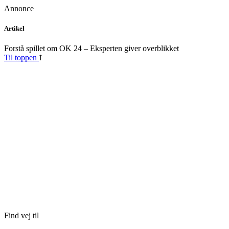
Annonce
Skip
Artikel
to
content
Forstå spillet om OK 24 – Eksperten giver overblikket
Til toppen
Find vej til