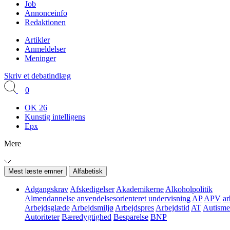
Job
Annonceinfo
Redaktionen
Artikler
Anmeldelser
Meninger
Skriv et debatindlæg
0
OK 26
Kunstig intelligens
Epx
Mere
Mest læste emner
Alfabetisk
Adgangskrav
Afskedigelser
Akademikerne
Alkoholpolitik
Almendannelse
anvendelsesorienteret undervisning
AP
APV
ar
Arbejdsglæde
Arbejdsmiljø
Arbejdspres
Arbejdstid
AT
Autisme
Autoriteter
Bæredygtighed
Besparelse
BNP