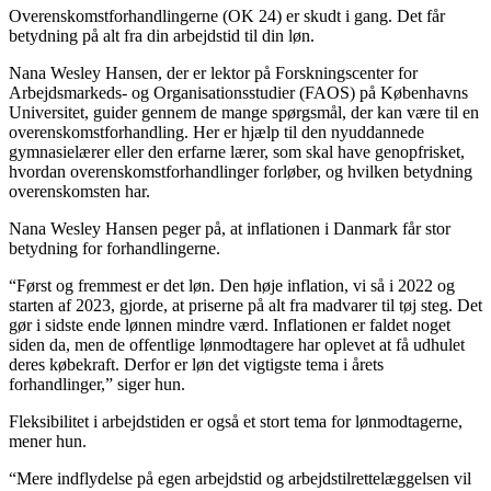
Overenskomstforhandlingerne (OK 24) er skudt i gang. Det får
betydning på alt fra din arbejdstid til din løn.
Nana Wesley Hansen, der er lektor på Forskningscenter for
Arbejdsmarkeds- og Organisationsstudier (FAOS) på Københavns
Universitet, guider gennem de mange spørgsmål, der kan være til en
overenskomstforhandling. Her er hjælp til den nyuddannede
gymnasielærer eller den erfarne lærer, som skal have genopfrisket,
hvordan overenskomstforhandlinger forløber, og hvilken betydning
overenskomsten har.
Nana Wesley Hansen peger på, at inflationen i Danmark får stor
betydning for forhandlingerne.
“Først og fremmest er det løn. Den høje inflation, vi så i 2022 og
starten af 2023, gjorde, at priserne på alt fra madvarer til tøj steg. Det
gør i sidste ende lønnen mindre værd. Inflationen er faldet noget
siden da, men de offentlige lønmodtagere har oplevet at få udhulet
deres købekraft. Derfor er løn det vigtigste tema i årets
forhandlinger,” siger hun.
Fleksibilitet i arbejdstiden er også et stort tema for lønmodtagerne,
mener hun.
“Mere indflydelse på egen arbejdstid og arbejdstilrettelæggelsen vil