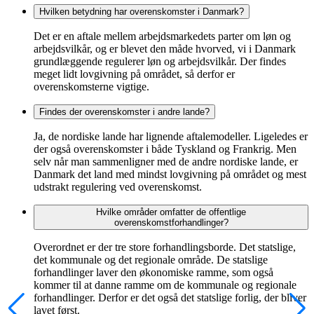
Hvilken betydning har overenskomster i Danmark?
Det er en aftale mellem arbejdsmarkedets parter om løn og
arbejdsvilkår, og er blevet den måde hvorved, vi i Danmark
grundlæggende regulerer løn og arbejdsvilkår. Der findes
meget lidt lovgivning på området, så derfor er
overenskomsterne vigtige.
Findes der overenskomster i andre lande?
Ja, de nordiske lande har lignende aftalemodeller. Ligeledes er
der også overenskomster i både Tyskland og Frankrig. Men
selv når man sammenligner med de andre nordiske lande, er
Danmark det land med mindst lovgivning på området og mest
udstrakt regulering ved overenskomst.
Hvilke områder omfatter de offentlige
overenskomstforhandlinger?
Overordnet er der tre store forhandlingsborde. Det statslige,
det kommunale og det regionale område. De statslige
forhandlinger laver den økonomiske ramme, som også
kommer til at danne ramme om de kommunale og regionale
forhandlinger. Derfor er det også det statslige forlig, der bliver
lavet først.