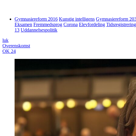
Gymnasiereform 2016
Kunstig intelligens
Gymnasiereform 20
Eksamen
Fremmedsprog
Corona
Elevfordeling
Tidsregistrering
13
Uddannelsespolitik
luk
Overenskomst
OK 24