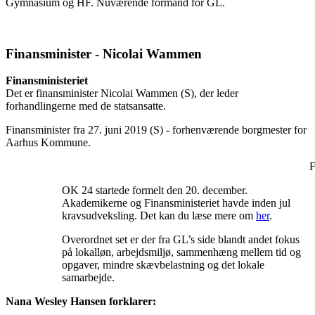
Gymnasium og HF. Nuværende formand for GL.
Finansminister - Nicolai Wammen
Finansministeriet
Det er finansminister Nicolai Wammen (S), der leder
forhandlingerne med de statsansatte.
Finansminister fra 27. juni 2019 (S) - forhenværende borgmester for
Aarhus Kommune.
F
OK 24 startede formelt den 20. december.
Akademikerne og Finansministeriet havde inden jul
kravsudveksling. Det kan du læse mere om
her
.
Overordnet set er der fra GL’s side blandt andet fokus
på lokalløn, arbejdsmiljø, sammenhæng mellem tid og
opgaver, mindre skævbelastning og det lokale
samarbejde.
Nana Wesley Hansen forklarer: