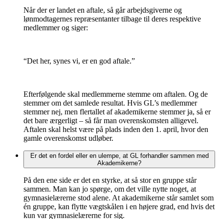
Når der er landet en aftale, så går arbejdsgiverne og
lønmodtagernes repræsentanter tilbage til deres respektive
medlemmer og siger:
“Det her, synes vi, er en god aftale.”
Efterfølgende skal medlemmerne stemme om aftalen. Og de
stemmer om det samlede resultat. Hvis GL’s medlemmer
stemmer nej, men flertallet af akademikerne stemmer ja, så er
det bare ærgerligt – så får man overenskomsten alligevel.
Aftalen skal helst være på plads inden den 1. april, hvor den
gamle overenskomst udløber.
Er det en fordel eller en ulempe, at GL forhandler sammen med
Akademikerne?
På den ene side er det en styrke, at så stor en gruppe står
sammen. Man kan jo spørge, om det ville nytte noget, at
gymnasielærerne stod alene. At akademikerne står samlet som
én gruppe, kan flytte vægtskålen i en højere grad, end hvis det
kun var gymnasielærerne for sig.