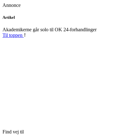
Annonce
Skip
Artikel
to
content
Akademikerne går solo til OK 24-forhandlinger
Til toppen
Find vej til