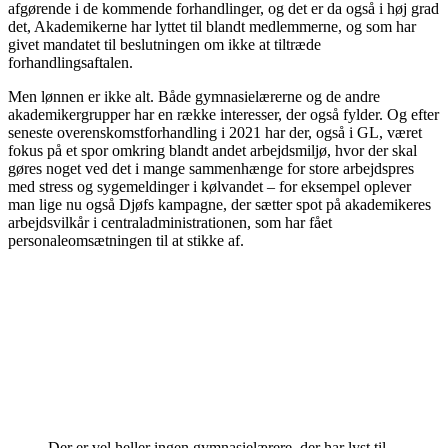
afgørende i de kommende forhandlinger, og det er da også i høj grad
det, Akademikerne har lyttet til blandt medlemmerne, og som har
givet mandatet til beslutningen om ikke at tiltræde
forhandlingsaftalen.
Men lønnen er ikke alt. Både gymnasielærerne og de andre
akademikergrupper har en række interesser, der også fylder. Og efter
seneste overenskomstforhandling i 2021 har der, også i GL, været
fokus på et spor omkring blandt andet arbejdsmiljø, hvor der skal
gøres noget ved det i mange sammenhænge for store arbejdspres
med stress og sygemeldinger i kølvandet – for eksempel oplever
man lige nu også Djøfs kampagne, der sætter spot på akademikeres
arbejdsvilkår i centraladministrationen, som har fået
personaleomsætningen til at stikke af.
Der er vel heller ingen gymnasielærere, der har lyst til