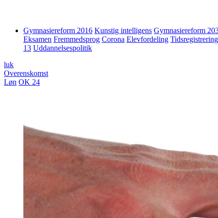
Gymnasiereform 2016
Kunstig intelligens
Gymnasiereform 20
Eksamen
Fremmedsprog
Corona
Elevfordeling
Tidsregistrering
13
Uddannelsespolitik
luk
Overenskomst
Løn
OK 24