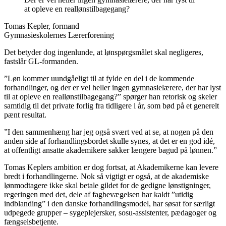
at opleve en reallønstilbagegang?
Tomas Kepler, formand
Gymnasieskolernes Lærerforening
Det betyder dog ingenlunde, at lønspørgsmålet skal negligeres,
fastslår GL-formanden.
”Løn kommer uundgåeligt til at fylde en del i de kommende
forhandlinger, og der er vel heller ingen gymnasielærere, der har lyst
til at opleve en reallønstilbagegang?” spørger han retorisk og skeler
samtidig til det private forlig fra tidligere i år, som bød på et generelt
pænt resultat.
”I den sammenhæng har jeg også svært ved at se, at nogen på den
anden side af forhandlingsbordet skulle synes, at det er en god idé,
at offentligt ansatte akademikere sakker længere bagud på lønnen.”
Tomas Keplers ambition er dog fortsat, at Akademikerne kan levere
bredt i forhandlingerne. Nok så vigtigt er også, at de akademiske
lønmodtagere ikke skal betale gildet for de gedigne lønstigninger,
regeringen med det, dele af fagbevægelsen har kaldt ”utidig
indblanding” i den danske forhandlingsmodel, har søsat for særligt
udpegede grupper – sygeplejersker, sosu-assistenter, pædagoger og
fængselsbetjente.