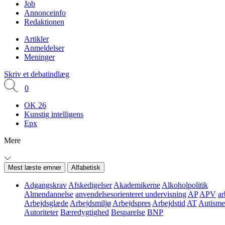
Job
Annonceinfo
Redaktionen
Artikler
Anmeldelser
Meninger
Skriv et debatindlæg
0
OK 26
Kunstig intelligens
Epx
Mere
Mest læste emner
Alfabetisk
Adgangskrav
Afskedigelser
Akademikerne
Alkoholpolitik
Almendannelse
anvendelsesorienteret undervisning
AP
APV
ar
Arbejdsglæde
Arbejdsmiljø
Arbejdspres
Arbejdstid
AT
Autisme
Autoriteter
Bæredygtighed
Besparelse
BNP