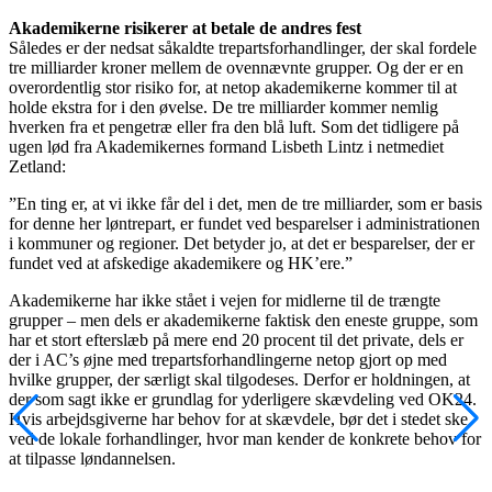
Akademikerne risikerer at betale de andres fest
Således er der nedsat såkaldte trepartsforhandlinger, der skal fordele
tre milliarder kroner mellem de ovennævnte grupper. Og der er en
overordentlig stor risiko for, at netop akademikerne kommer til at
holde ekstra for i den øvelse. De tre milliarder kommer nemlig
hverken fra et pengetræ eller fra den blå luft. Som det tidligere på
ugen lød fra Akademikernes formand Lisbeth Lintz i netmediet
Zetland:
”En ting er, at vi ikke får del i det, men de tre milliarder, som er basis
for denne her løntrepart, er fundet ved besparelser i administrationen
i kommuner og regioner. Det betyder jo, at det er besparelser, der er
fundet ved at afskedige akademikere og HK’ere.”
Akademikerne har ikke stået i vejen for midlerne til de trængte
grupper – men dels er akademikerne faktisk den eneste gruppe, som
har et stort efterslæb på mere end 20 procent til det private, dels er
der i AC’s øjne med trepartsforhandlingerne netop gjort op med
hvilke grupper, der særligt skal tilgodeses. Derfor er holdningen, at
der som sagt ikke er grundlag for yderligere skævdeling ved OK24.
Hvis arbejdsgiverne har behov for at skævdele, bør det i stedet ske
ved de lokale forhandlinger, hvor man kender de konkrete behov for
at tilpasse løndannelsen.