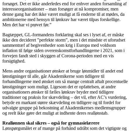
forsøget. Det er ikke anderledes end for enhver anden forsamling af
interesseorganisationer – man forsøger at nå kompromiser, men
denne gang har det ikke været muligt at få enderne til at mødes, da
ambitionerne med hensyn til lønkrav har været tilpas forskellige.
Men det har vi prøvet før.”
Bagtæppet, GL-formandens forklaring skal ses i lyset af, er måske
ikke den decideret ”perfekte storm”, men i det mindste et uforudset
sammentræf af begivenheder som krig i Europa med voldsom
inflation til følge siden overenskomstforhandlingerne i 2021, som i
forvejen fandt sted i skyggen af Corona-perioden med en vis
forsigtighed.
Mens andre organisationer ønsker at bruge lønmidler til andet end
lønstigninger til alle, går Akademikerne som tidligere til
forhandlingerne med ønsket om så mange centralt aftalt procentuelle
lønstigninger som muligt. Ligesom det er opfattelsen, at andre
organisationers ønsker til fælles lønkrav bryder med tidligere
traditioner og praksis for skævdeling – det vil, efter AC’s vurdering,
betyde en markant større skævdeling en tidligere og til fordel for
udvalgte gruppe på bekostning af Akademikernes medlemsgrupper
og reelt ikke gøre det muligt at indhente deres reallønstab.
Reallønnen skal sikres – også for gymnasielærere
Lønspørgsmålet er af mange på forhånd udråbt som det vigtigste og