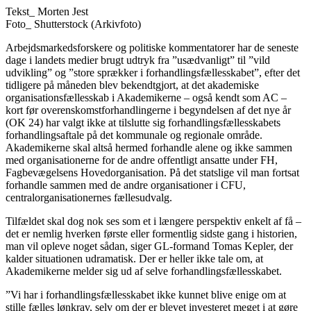
Tekst_
Morten Jest
Foto_
Shutterstock (Arkivfoto)
Arbejdsmarkedsforskere og politiske kommentatorer har de seneste
dage i landets medier brugt udtryk fra ”usædvanligt” til ”vild
udvikling” og ”store sprækker i forhandlingsfællesskabet”, efter det
tidligere på måneden blev bekendtgjort, at det akademiske
organisationsfællesskab i Akademikerne – også kendt som AC –
kort før overenskomstforhandlingerne i begyndelsen af det nye år
(OK 24) har valgt ikke at tilslutte sig forhandlingsfællesskabets
forhandlingsaftale på det kommunale og regionale område.
Akademikerne skal altså hermed forhandle alene og ikke sammen
med organisationerne for de andre offentligt ansatte under FH,
Fagbevægelsens Hovedorganisation. På det statslige vil man fortsat
forhandle sammen med de andre organisationer i CFU,
centralorganisationernes fællesudvalg.
Tilfældet skal dog nok ses som et i længere perspektiv enkelt af få –
det er nemlig hverken første eller formentlig sidste gang i historien,
man vil opleve noget sådan, siger GL-formand Tomas Kepler, der
kalder situationen udramatisk. Der er heller ikke tale om, at
Akademikerne melder sig ud af selve forhandlingsfællesskabet.
”Vi har i forhandlingsfællesskabet ikke kunnet blive enige om at
stille fælles lønkrav, selv om der er blevet investeret meget i at gøre