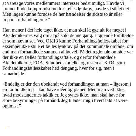
at varetage vores medlemmers interesser bedst muligt. Havde vi
kunnet finde kompromiserne for fælles lønkrav, havde vi stillet det.
Men ingen kunne forudse de her hændelser de sidste to år eller
trepartsforhandlingerne.”
Han mener i det hele taget ikke, at man skal lægge alt for meget i
Akademikernes valg om at gå solo denne gang. Lignende fortilfælde
er som nævnt set. Ved OK13 kunne Forhandlingsfællesskabet for
eksempel ikke stille et fælles lønkrav på det kommunale område, om
end man forhandlede sammen alligevel. På det regionale område var
der ikke en fælles forhandlingsaftale, og derfor forhandlede
Akademikerne, FOA, Sundhedskartellet og resten af KTO, som
Forhandlingsfællesskabet hed dengang, hver for sig, men i
samarbejde.
”Endelig er der den ubekendt ved forhandlinger, at man – ligesom i
en fodboldkamp – kan have idéer og planer. Men man ved ikke,
hvad modstandernes taktik er. Jeg synes ikke, man skal have for
store bekymringer på forhånd. Jeg tillader mig i hvert fald at være
optimist.”