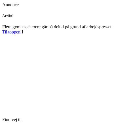
Annonce
Skip
Artikel
to
content
Flere gymnasielærere går på deltid på grund af arbejdspresset
Til toppen
Find vej til