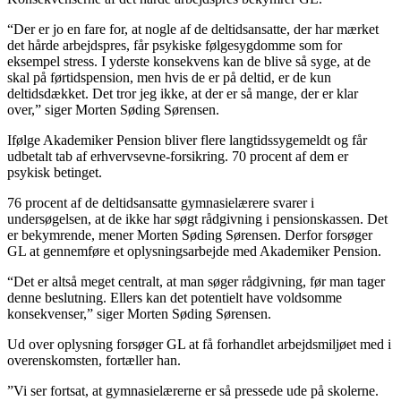
“Der er jo en fare for, at nogle af de deltidsansatte, der har mærket
det hårde arbejdspres, får psykiske følgesygdomme som for
eksempel stress. I yderste konsekvens kan de blive så syge, at de
skal på førtidspension, men hvis de er på deltid, er de kun
deltidsdækket. Det tror jeg ikke, at der er så mange, der er klar
over,” siger Morten Søding Sørensen.
Ifølge Akademiker Pension bliver flere langtidssygemeldt og får
udbetalt tab af erhvervsevne-forsikring. 70 procent af dem er
psykisk betinget.
76 procent af de deltidsansatte gymnasielærere svarer i
undersøgelsen, at de ikke har søgt rådgivning i pensionskassen. Det
er bekymrende, mener Morten Søding Sørensen. Derfor forsøger
GL at gennemføre et oplysningsarbejde med Akademiker Pension.
“Det er altså meget centralt, at man søger rådgivning, før man tager
denne beslutning. Ellers kan det potentielt have voldsomme
konsekvenser,” siger Morten Søding Sørensen.
Ud over oplysning forsøger GL at få forhandlet arbejdsmiljøet med i
overenskomsten, fortæller han.
”Vi ser fortsat, at gymnasielærerne er så pressede ude på skolerne.