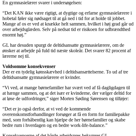
En gymnasielærer svarer i undersøgelsen:
“Det KAN ikke være rigtigt, at dygtige og erfarne gymnasielærere i
hobetal føler sig nødsaget til at gå ned i tid for at holde til jobbet.
Mange af os er ved at knække helt sammen, hvilket i høj grad går ud
over arbejdsglæden. Selv på nedsat tid er risikoen for udbrændthed
enormt høj.”
GL har desuden spurgt de deltidsansatte gymnasielærere, om de
ønsker at arbejde på fuld tid næste skoleår. Det svarer 82 procent af
lærerne nej til.
Voldsomme konsekvenser
Der er en tydelig kønsskævhed i deltidsansættelserne. To ud af tre
deltidsansatte gymnasielærere er kvinder.
“Vi ved, at mange børnefamilier har svært ved af få dagligdagen til
at hænge sammen, og at det især er kvinderne, der vælger deltid for
at løse de udfordringer,” siger Morten Søding Sørensen og tilføjer:
“Det er jo også derfor, at vi ved de kommende
overenskomstforhandlinger forsøger at få en form for familiepakke
med, som forhåbentlig kan hjælpe de her børnefamilier og skabe
bedre rum i hverdagen og en bedre work-life-balance.”
Konsekvenserne af det hårde arbejdspres bekymrer GL.