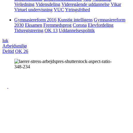
Vejledning
Vidensdeling
Videregående uddannelse
Vikar
Virtuel undervisning
VUC
Ytringsfrihed
Gymnasiereform 2016
Kunstig intelligens
Gymnasiereform
2030
Eksamen
Fremmedsprog
Corona
Elevfordeling
Tidsregistrering
OK 13
Uddannelsespolitik
luk
Arbejdsmiljø
Deltid
OK 26