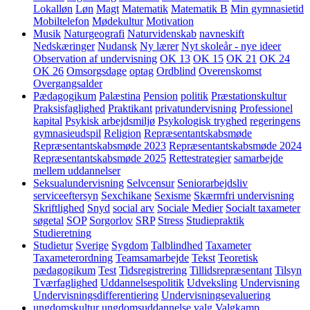
Lokalløn
Løn
Magt
Matematik
Matematik B
Min gymnasietid
Mobiltelefon
Mødekultur
Motivation
Musik
Naturgeografi
Naturvidenskab
navneskift
Nedskæringer
Nudansk
Ny lærer
Nyt skoleår - nye ideer
Observation af undervisning
OK 13
OK 15
OK 21
OK 24
OK 26
Omsorgsdage
optag
Ordblind
Overenskomst
Overgangsalder
Pædagogikum
Palæstina
Pension
politik
Præstationskultur
Praksisfaglighed
Praktikant
privatundervisning
Professionel
kapital
Psykisk arbejdsmiljø
Psykologisk tryghed
regeringens
gymnasieudspil
Religion
Repræsentantskabsmøde
Repræsentantskabsmøde 2023
Repræsentantskabsmøde 2024
Repræsentantskabsmøde 2025
Rettestrategier
samarbejde
mellem uddannelser
Seksualundervisning
Selvcensur
Seniorarbejdsliv
serviceeftersyn
Sexchikane
Sexisme
Skærmfri undervisning
Skriftlighed
Snyd
social arv
Sociale Medier
Socialt taxameter
søgetal
SOP
Sorgorlov
SRP
Stress
Studiepraktik
Studieretning
Studietur
Sverige
Sygdom
Talblindhed
Taxameter
Taxameterordning
Teamsamarbejde
Tekst
Teoretisk
pædagogikum
Test
Tidsregistrering
Tillidsrepræsentant
Tilsyn
Tværfaglighed
Uddannelsespolitik
Udveksling
Undervisning
Undervisningsdifferentiering
Undervisningsevaluering
ungdomskultur
ungdomsuddannelse
valg
Valgkamp