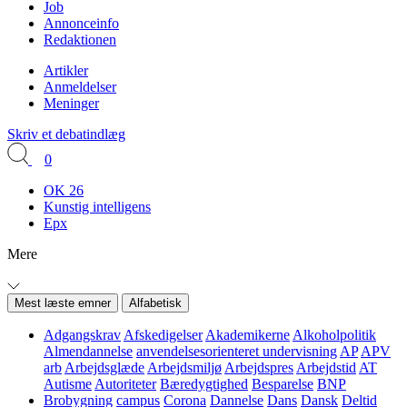
Job
Annonceinfo
Redaktionen
Artikler
Anmeldelser
Meninger
Skriv et debatindlæg
0
OK 26
Kunstig intelligens
Epx
Mere
Mest læste emner
Alfabetisk
Adgangskrav
Afskedigelser
Akademikerne
Alkoholpolitik
Almendannelse
anvendelsesorienteret undervisning
AP
APV
arb
Arbejdsglæde
Arbejdsmiljø
Arbejdspres
Arbejdstid
AT
Autisme
Autoriteter
Bæredygtighed
Besparelse
BNP
Brobygning
campus
Corona
Dannelse
Dans
Dansk
Deltid