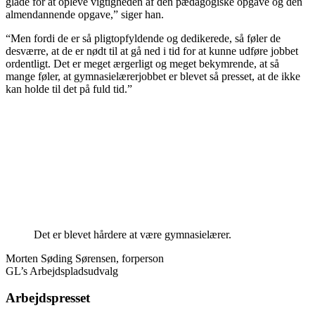
glade for at opleve vigtigheden af den pædagogiske opgave og den
almendannende opgave,” siger han.
“Men fordi de er så pligtopfyldende og dedikerede, så føler de
desværre, at de er nødt til at gå ned i tid for at kunne udføre jobbet
ordentligt. Det er meget ærgerligt og meget bekymrende, at så
mange føler, at gymnasielærerjobbet er blevet så presset, at de ikke
kan holde til det på fuld tid.”
Det er blevet hårdere at være gymnasielærer.
Morten Søding Sørensen, forperson
GL’s Arbejdspladsudvalg
Arbejdspresset