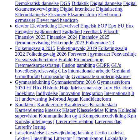
Demokratisk dannelse
DGS
Didaktik
Digital dannelse
Digital
eksamensovervågning
Digital krænkelse
Digitalisering
Efteruddannelse
Eksamen
Eksamensform
Elevboom i
gymnasiet
Elever med handicap
elevfor
Elevfordeling
Elevtrivsel
Engelsk
EOP
Epx
EU
Eux
Fængsler
Fagkonsulent
Faglighed
Feedback
Filosofi
Finanslov 2023
Finanslov 2024
Finanslov 2025
fjernundervisning
Folkemøde 2023
Folkemøde 23
Folketingsvalg 2015
Folketingsvalg 2019
Folketingsvalg
2022
Folketingsvalg 2026
Forsvaret i gymnasiet
Forsvarslinje
Forsvarsstudieretning
Frafald
Fremmedsprog
Fremmedsprogsstrategi
Fusion
gambling
GDPR
GL's
hovedbestyrelsesvalg
GLs internationale arbejde
Grønland
Grundforløb
Gruppearbejde
Gymnasiale suppleringskurser
Gymnasielukning
Gymnasiereform 2016
Gymnasiereform
2030
Hf
Hhx
Historie
Høje følelsesmæssige krav
Htx
Idræt
Indeklima
Indflydelse
Innovation
Integration
Internationalt
It
It i undervisning
It-forbud
Japan
Kandidatreform
Karakterer
Karakterkrav
Karakterræs
Karakterskala
Karrierelæring
kinesisk
Klager
Klasseledelse
Klima
Kollegial
supervision
Kommunikation og it
Kompetenceudvikling
Køn
Kunstig intelligens
l
Lærer-elev-relation
Lærerens dag
Lærerliv
læring
Læseforståelse
Læsevejledning
læsning
Lectio
Ledelse
Lektier
Ligestilling
Litteratur
Litteraturkanon
Lokalaftale