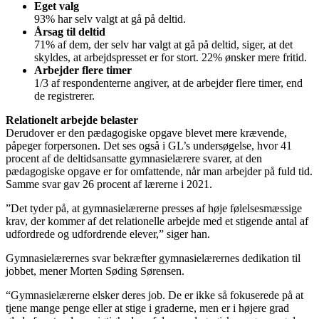
Eget valg
93% har selv valgt at gå på deltid.
Årsag til deltid
71% af dem, der selv har valgt at gå på deltid, siger, at det
skyldes, at arbejdspresset er for stort. 22% ønsker mere fritid.
Arbejder flere timer
1/3 af respondenterne angiver, at de arbejder flere timer, end
de registrerer.
Relationelt arbejde belaster
Derudover er den pædagogiske opgave blevet mere krævende,
påpeger forpersonen. Det ses også i GL’s undersøgelse, hvor 41
procent af de deltidsansatte gymnasielærere svarer, at den
pædagogiske opgave er for omfattende, når man arbejder på fuld tid.
Samme svar gav 26 procent af lærerne i 2021.
”Det tyder på, at gymnasielærerne presses af høje følelsesmæssige
krav, der kommer af det relationelle arbejde med et stigende antal af
udfordrede og udfordrende elever,” siger han.
Gymnasielærernes svar bekræfter gymnasielærernes dedikation til
jobbet, mener Morten Søding Sørensen.
“Gymnasielærerne elsker deres job. De er ikke så fokuserede på at
tjene mange penge eller at stige i graderne, men er i højere grad