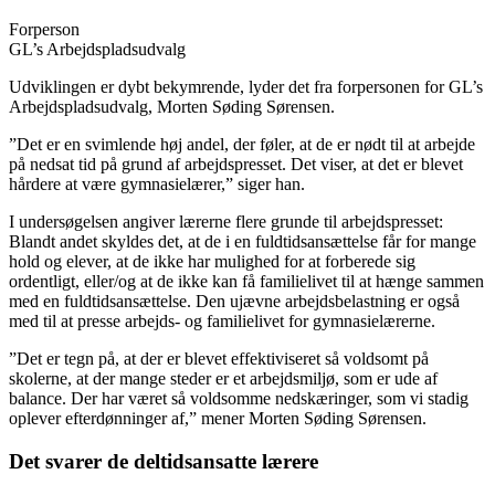
Forperson
GL’s Arbejdspladsudvalg
Udviklingen er dybt bekymrende, lyder det fra forpersonen for GL’s
Arbejdspladsudvalg, Morten Søding Sørensen.
”Det er en svimlende høj andel, der føler, at de er nødt til at arbejde
på nedsat tid på grund af arbejdspresset. Det viser, at det er blevet
hårdere at være gymnasielærer,” siger han.
I undersøgelsen angiver lærerne flere grunde til arbejdspresset:
Blandt andet skyldes det, at de i en fuldtidsansættelse får for mange
hold og elever, at de ikke har mulighed for at forberede sig
ordentligt, eller/og at de ikke kan få familielivet til at hænge sammen
med en fuldtidsansættelse. Den ujævne arbejdsbelastning er også
med til at presse arbejds- og familielivet for gymnasielærerne.
”Det er tegn på, at der er blevet effektiviseret så voldsomt på
skolerne, at der mange steder er et arbejdsmiljø, som er ude af
balance. Der har været så voldsomme nedskæringer, som vi stadig
oplever efterdønninger af,” mener Morten Søding Sørensen.
Det svarer de deltidsansatte lærere