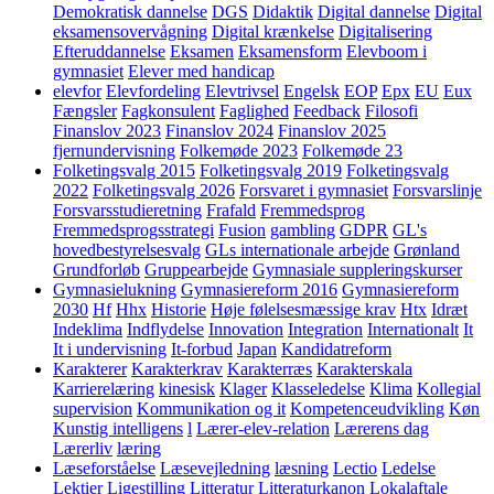
Demokratisk dannelse
DGS
Didaktik
Digital dannelse
Digital
eksamensovervågning
Digital krænkelse
Digitalisering
Efteruddannelse
Eksamen
Eksamensform
Elevboom i
gymnasiet
Elever med handicap
elevfor
Elevfordeling
Elevtrivsel
Engelsk
EOP
Epx
EU
Eux
Fængsler
Fagkonsulent
Faglighed
Feedback
Filosofi
Finanslov 2023
Finanslov 2024
Finanslov 2025
fjernundervisning
Folkemøde 2023
Folkemøde 23
Folketingsvalg 2015
Folketingsvalg 2019
Folketingsvalg
2022
Folketingsvalg 2026
Forsvaret i gymnasiet
Forsvarslinje
Forsvarsstudieretning
Frafald
Fremmedsprog
Fremmedsprogsstrategi
Fusion
gambling
GDPR
GL's
hovedbestyrelsesvalg
GLs internationale arbejde
Grønland
Grundforløb
Gruppearbejde
Gymnasiale suppleringskurser
Gymnasielukning
Gymnasiereform 2016
Gymnasiereform
2030
Hf
Hhx
Historie
Høje følelsesmæssige krav
Htx
Idræt
Indeklima
Indflydelse
Innovation
Integration
Internationalt
It
It i undervisning
It-forbud
Japan
Kandidatreform
Karakterer
Karakterkrav
Karakterræs
Karakterskala
Karrierelæring
kinesisk
Klager
Klasseledelse
Klima
Kollegial
supervision
Kommunikation og it
Kompetenceudvikling
Køn
Kunstig intelligens
l
Lærer-elev-relation
Lærerens dag
Lærerliv
læring
Læseforståelse
Læsevejledning
læsning
Lectio
Ledelse
Lektier
Ligestilling
Litteratur
Litteraturkanon
Lokalaftale