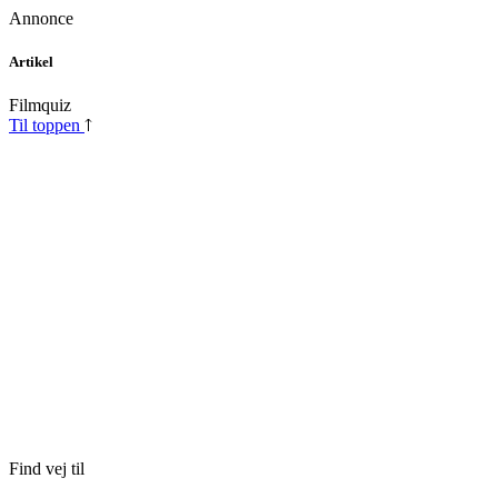
Annonce
Skip
Artikel
to
content
Filmquiz
Til toppen
Find vej til