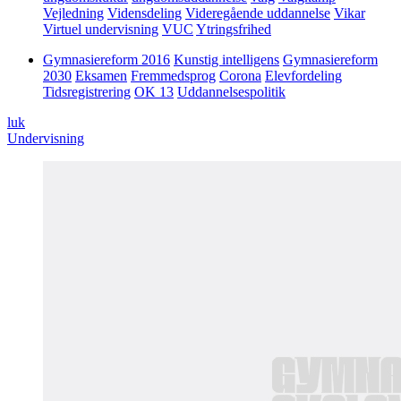
Vejledning
Vidensdeling
Videregående uddannelse
Vikar
Virtuel undervisning
VUC
Ytringsfrihed
Gymnasiereform 2016
Kunstig intelligens
Gymnasiereform
2030
Eksamen
Fremmedsprog
Corona
Elevfordeling
Tidsregistrering
OK 13
Uddannelsespolitik
luk
Undervisning