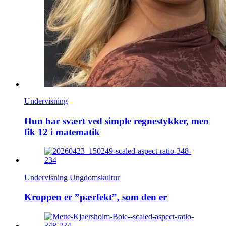
Undervisning
Hun har svært ved simple regnestykker, men
fik 12 i matematik
Undervisning
Ungdomskultur
Kroppen er ”pærfekt”, som den er