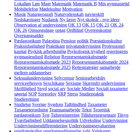
Lokalløn
Løn
Magt
Matematik
Matematik B
Min gymnasietid
Mobiltelefon
Mødekultur
Motivation
Musik
Naturgeografi
Naturvidenskab
navneskift
Nedskæringer
Nudansk
Ny lærer
Nyt skoleår - nye ideer
Observation af undervisning
OK 13
OK 15
OK 21
OK 24
OK 26
Omsorgsdage
optag
Ordblind
Overenskomst
Overgangsalder
Pædagogikum
Palæstina
Pension
politik
Præstationskultur
Praksisfaglighed
Praktikant
privatundervisning
Professionel
kapital
Psykisk arbejdsmiljø
Psykologisk tryghed
regeringens
gymnasieudspil
Religion
Repræsentantskabsmøde
Repræsentantskabsmøde 2023
Repræsentantskabsmøde 2024
Repræsentantskabsmøde 2025
Rettestrategier
samarbejde
mellem uddannelser
Seksualundervisning
Selvcensur
Seniorarbejdsliv
serviceeftersyn
Sexchikane
Sexisme
Skærmfri undervisning
Skriftlighed
Snyd
social arv
Sociale Medier
Socialt taxameter
søgetal
SOP
Sorgorlov
SRP
Stress
Studiepraktik
Studieretning
Studietur
Sverige
Sygdom
Talblindhed
Taxameter
Taxameterordning
Teamsamarbejde
Tekst
Teoretisk
pædagogikum
Test
Tidsregistrering
Tillidsrepræsentant
Tilsyn
Tværfaglighed
Uddannelsespolitik
Udveksling
Undervisning
Undervisningsdifferentiering
Undervisningsevaluering
ungdomskultur
ungdomsuddannelse
valg
Valgkamp