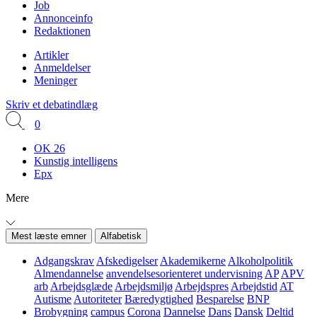
Job
Annonceinfo
Redaktionen
Artikler
Anmeldelser
Meninger
Skriv et debatindlæg
0
OK 26
Kunstig intelligens
Epx
Mere
Mest læste emner
Alfabetisk
Adgangskrav
Afskedigelser
Akademikerne
Alkoholpolitik
Almendannelse
anvendelsesorienteret undervisning
AP
APV
arb
Arbejdsglæde
Arbejdsmiljø
Arbejdspres
Arbejdstid
AT
Autisme
Autoriteter
Bæredygtighed
Besparelse
BNP
Brobygning
campus
Corona
Dannelse
Dans
Dansk
Deltid