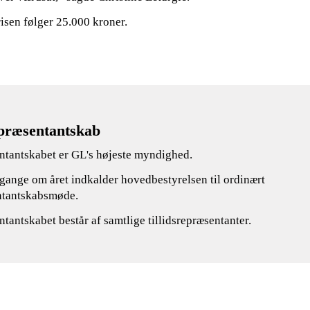
sen følger 25.000 kroner.
præsentantskab
tantskabet er GL's højeste myndighed.
o gange om året indkalder hovedbestyrelsen til ordinært
ntantskabsmøde.
tantskabet består af samtlige tillidsrepræsentanter.