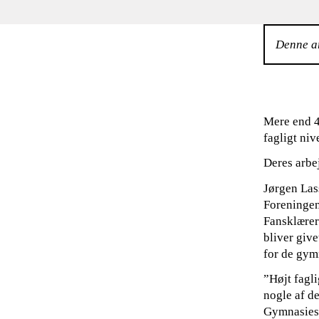
Denne ar
Mere end 40
fagligt ni
Deres arbe
Jørgen Las
Foreningen
Fansklærer
bliver give
for de gym
”Højt fagl
nogle af de
Gymnasiesk