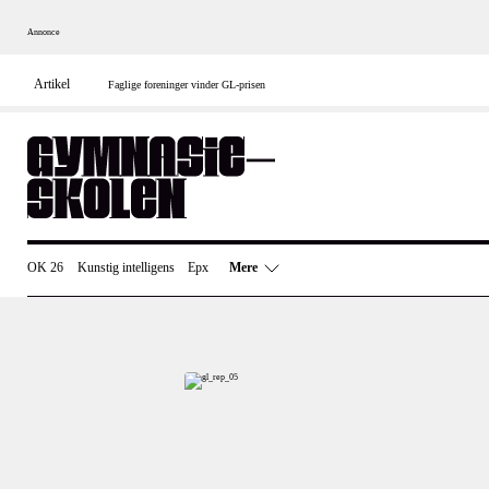
Annonce
Skip
to
content
Artikel
Faglige foreninger vinder GL-prisen
OK 26
Kunstig intelligens
Epx
Mere