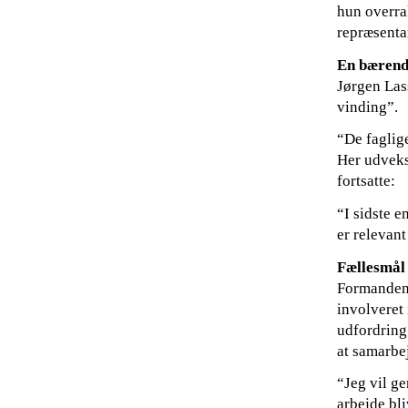
hun overrak
repræsent
En bærend
Jørgen Las
vinding”.
“De faglig
Her udveks
fortsatte:
“I sidste e
er relevant
Fællesmål
Formanden 
involveret
udfordring 
at samarbe
“Jeg vil ge
arbejde bli