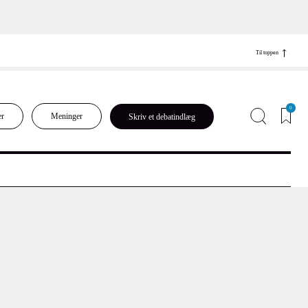
Til toppen
0
er
Meninger
Skriv et debatindlæg