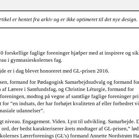
tikel er hentet fra arkiv og er ikke optimeret til det nye design.
 forskellige faglige foreninger hjælper med at inspirere og sik
veau i gymnasieskolernes fag.
jde er i dag blevet honoreret med GL-prisen 2016.
sen, formand for Pædagogisk Samarbejdsudvalg og formand fo
 af Lærere i Samfundsfag, og Christine Léturgie, formand for
foreningen, modtog på vegne af samtlige faglige foreninger pri
t for ”en indsats, der har forhøjet kvaliteten af eller forbedret v
nasiale udannelser”.
igt niveau. Engagement. Viden. Lyst til udvikling. Samarbejde. D
 ord, der bedst karakteriserer årets modtager af GL-prisen,” lød
olernes Lærerforenings (GL’s) formand Annette Nordstrøm Ha