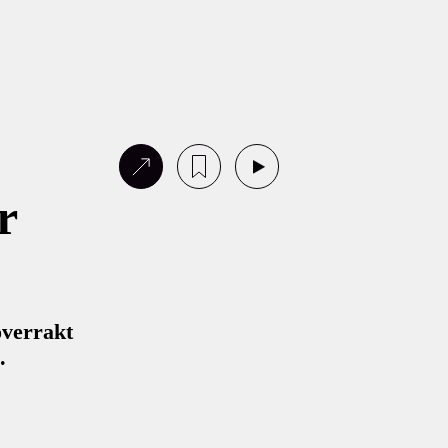
r
overrakt
.