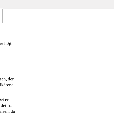
re højt
r
sen, der
ilkårene
et er
 det fra
nsen, da