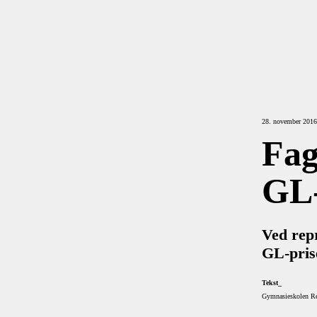
28. november 201
Fag
GL-
Ved rep
GL-pris
Tekst_
Gymnasieskolen R