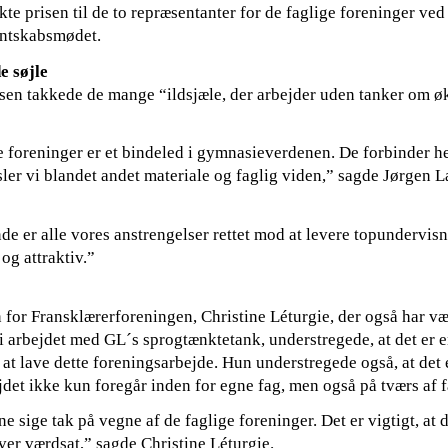
te prisen til de to repræsentanter for de faglige foreninger ved
antskabsmødet.
e søjle
sen takkede de mange “ildsjæle, der arbejder uden tanker om 
e foreninger er et bindeled i gymnasieverdenen. De forbinder he
ler vi blandet andet materiale og faglig viden,” sagde Jørgen 
nde er alle vores anstrengelser rettet mod at levere topundervis
 og attraktiv.”
for Fransklærerforeningen, Christine Léturgie, der også har væ
 i arbejdet med GL´s sprogtænktetank, understregede, at det er 
at lave dette foreningsarbejde. Hun understregede også, at det e
jdet ikke kun foregår inden for egne fag, men også på tværs af 
ne sige tak på vegne af de faglige foreninger. Det er vigtigt, at 
ver værdsat,” sagde Christine Léturgie.