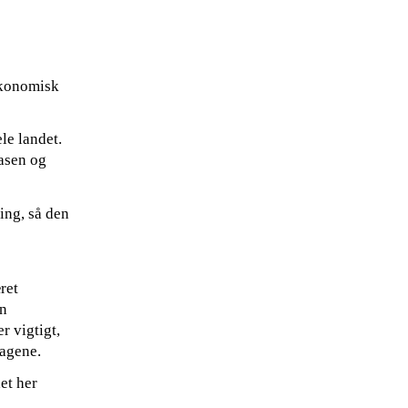
økonomisk
le landet.
Lasen og
ning, så den
ret
en
r vigtigt,
fagene.
det her