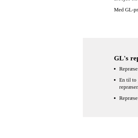
Med GL-pri
GL's re
Repræsen
En til t
repræse
Repræsen