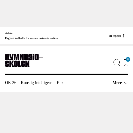
Skip
to
Artikel
content
Til toppen
Find vej til
Digitalt indfødte fik en overraskende lektion
Job
Annonceinfo
0
Redaktionen
OK 26
Kunstig intelligens
Epx
Mere
Artikler
Undervisning
Ungdomskultur
Anmeldelser
Digital dannelse
Sociale Medier
Meninger