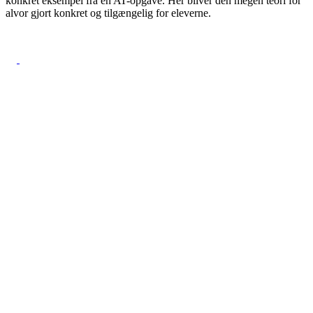
konkret eksempel fra en AT-opgave. Her bliver den megen teori for
alvor gjort konkret og tilgængelig for eleverne.