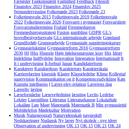
Fængsler
Fagkonsulent
Faglighed
Feedback
Filosofi
Finanslov 2023
Finanslov 2024
Finanslov 2025
fjernundervisning
Folkemøde 2023
Folkemøde 23
Folketingsvalg 2015
Folketingsvalg 2019
Folketingsvalg
2022
Folketingsvalg 2026
Forsvaret i gymnasiet
Forsvarslinje
Forsvarsstudieretning
Frafald
Fremmedsprog
Fremmedsprogsstrategi
Fusion
gambling
GDPR
GL's
hovedbestyrelsesvalg
GLs internationale arbejde
Grønland
Grundforløb
Gruppearbejde
Gymnasiale suppleringskurser
Gymnasielukning
Gymnasiereform 2016
Gymnasiereform
2030
Hf
Hhx
Historie
Høje følelsesmæssige krav
Htx
Idræt
Indeklima
Indflydelse
Innovation
Integration
Internationalt
It
It i undervisning
It-forbud
Japan
Kandidatreform
Karakterer
Karakterkrav
Karakterræs
Karakterskala
Karrierelæring
kinesisk
Klager
Klasseledelse
Klima
Kollegial
supervision
Kommunikation og it
Kompetenceudvikling
Køn
Kunstig intelligens
l
Lærer-elev-relation
Lærerens dag
Lærerliv
læring
Læseforståelse
Læsevejledning
læsning
Lectio
Ledelse
Lektier
Ligestilling
Litteratur
Litteraturkanon
Lokalaftale
Lokalløn
Løn
Magt
Matematik
Matematik B
Min gymnasietid
Mobiltelefon
Mødekultur
Motivation
Musik
Naturgeografi
Naturvidenskab
navneskift
Nedskæringer
Nudansk
Ny lærer
Nyt skoleår - nye ideer
Observation af undervisning
OK 13
OK 15
OK 21
OK 24