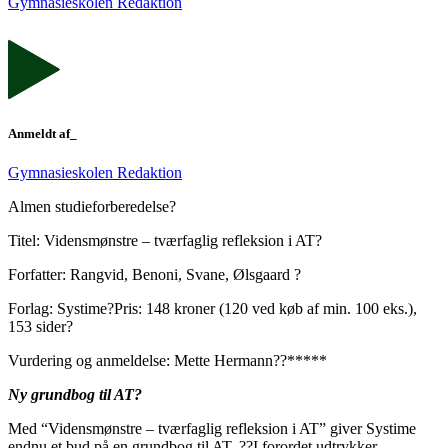
Gymnasieskolen Redaktion
Anmeldt af_
Gymnasieskolen Redaktion
Almen studieforberedelse?
Titel: Vidensmønstre – tværfaglig refleksion i AT?
Forfatter: Rangvid, Benoni, Svane, Ølsgaard ?
Forlag: Systime?Pris: 148 kroner (120 ved køb af min. 100 eks.),
153 sider?
Vurdering og anmeldelse: Mette Hermann??*****
Ny grundbog til AT?
Med “Vidensmønstre – tværfaglig refleksion i AT” giver Systime
endnu et bud på en grundbog til AT. ??I forordet udtrykker