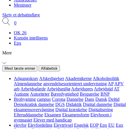
Meninger
Skriv et debatindlæg
0
OK 26
Kunstig intelligens
Epx
Mere
Mest læste emner
Alfabetisk
Adgangskrav
Afskedigelser
Akademikerne
Alkoholpolitik
Almendannelse
anvendelsesorienteret undervisning
AP
APV
arb
Arbejdsglæde
Arbejdsmiljø
Arbejdspres
Arbejdstid
AT
Autisme
Autoriteter
Bæredygtighed
Besparelse
BNP
Brobygning
campus
Corona
Dannelse
Dans
Dansk
Deltid
Demokratisk dannelse
DGS
Didaktik
Digital dannelse
Digital
eksamensovervågning
Digital krænkelse
Digitalisering
Efteruddannelse
Eksamen
Eksamensform
Elevboom i
gymnasiet
Elever med handicap
elevfor
Elevfordeling
Elevtrivsel
Engelsk
EOP
Epx
EU
Eux