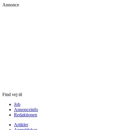
Annonce
Skip
to
content
Find vej til
Job
Annonceinfo
Redaktionen
Artikler
Anmeldelser