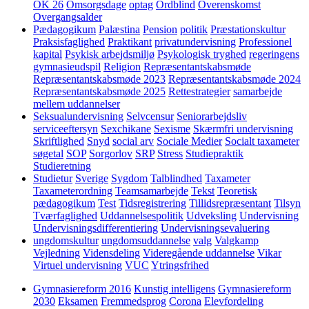
OK 26
Omsorgsdage
optag
Ordblind
Overenskomst
Overgangsalder
Pædagogikum
Palæstina
Pension
politik
Præstationskultur
Praksisfaglighed
Praktikant
privatundervisning
Professionel
kapital
Psykisk arbejdsmiljø
Psykologisk tryghed
regeringens
gymnasieudspil
Religion
Repræsentantskabsmøde
Repræsentantskabsmøde 2023
Repræsentantskabsmøde 2024
Repræsentantskabsmøde 2025
Rettestrategier
samarbejde
mellem uddannelser
Seksualundervisning
Selvcensur
Seniorarbejdsliv
serviceeftersyn
Sexchikane
Sexisme
Skærmfri undervisning
Skriftlighed
Snyd
social arv
Sociale Medier
Socialt taxameter
søgetal
SOP
Sorgorlov
SRP
Stress
Studiepraktik
Studieretning
Studietur
Sverige
Sygdom
Talblindhed
Taxameter
Taxameterordning
Teamsamarbejde
Tekst
Teoretisk
pædagogikum
Test
Tidsregistrering
Tillidsrepræsentant
Tilsyn
Tværfaglighed
Uddannelsespolitik
Udveksling
Undervisning
Undervisningsdifferentiering
Undervisningsevaluering
ungdomskultur
ungdomsuddannelse
valg
Valgkamp
Vejledning
Vidensdeling
Videregående uddannelse
Vikar
Virtuel undervisning
VUC
Ytringsfrihed
Gymnasiereform 2016
Kunstig intelligens
Gymnasiereform
2030
Eksamen
Fremmedsprog
Corona
Elevfordeling