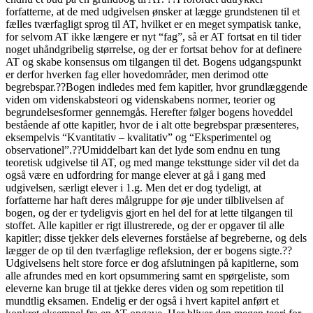
forfatterne, at de med udgivelsen ønsker at lægge grundstenen til et
fælles tværfagligt sprog til AT, hvilket er en meget sympatisk tanke,
for selvom AT ikke længere er nyt “fag”, så er AT fortsat en til tider
noget uhåndgribelig størrelse, og der er fortsat behov for at definere
AT og skabe konsensus om tilgangen til det. Bogens udgangspunkt
er derfor hverken fag eller hovedområder, men derimod otte
begrebspar.??Bogen indledes med fem kapitler, hvor grundlæggende
viden om videnskabsteori og videnskabens normer, teorier og
begrundelsesformer gennemgås. Herefter følger bogens hoveddel
bestående af otte kapitler, hvor de i alt otte begrebspar præsenteres,
eksempelvis “Kvantitativ – kvalitativ” og “Eksperimentel og
observationel”.??Umiddelbart kan det lyde som endnu en tung
teoretisk udgivelse til AT, og med mange teksttunge sider vil det da
også være en udfordring for mange elever at gå i gang med
udgivelsen, særligt elever i 1.g. Men det er dog tydeligt, at
forfatterne har haft deres målgruppe for øje under tilblivelsen af
bogen, og der er tydeligvis gjort en hel del for at lette tilgangen til
stoffet. Alle kapitler er rigt illustrerede, og der er opgaver til alle
kapitler; disse tjekker dels elevernes forståelse af begreberne, og dels
lægger de op til den tværfaglige refleksion, der er bogens sigte.??
Udgivelsens helt store force er dog afslutningen på kapitlerne, som
alle afrundes med en kort opsummering samt en spørgeliste, som
eleverne kan bruge til at tjekke deres viden og som repetition til
mundtlig eksamen. Endelig er der også i hvert kapitel anført et