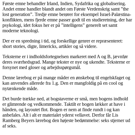
Første emne behandler Irland, Indien, Sydafrika og globalisering.
Andet emne handler blandt andet om Første Verdenskrig samt ”the
lost generation”. Tredje emne berører for eksempel Israel-Palæstina-
konflikten, mens fjerde emne passer godt til en studieretning, der har
psykologi, idet fokus her er på ”intelligens” generelt set samt
moderne teknologi.
Der er en spredning i tid, og forskellige genrer er repræsenteret:
short stories, digte, limericks, artikler og så videre.
Teksterne er i indholdsfortegnelsen markeret med A og B, jævnfør
deres sværhedsgrad. Mange tekster er nye og ukendte. Teksterne er
forsynet med gloser og arbejdsspørgsmål.
Denne lærebog er på mange måder en ønskebog til engelskfaget og
kan anvendes allerede fra 1.g. Den er mangfoldig på en cool og
nytænkende måde.
Det burde trække ned, at bogstaverne er små, men bogens indhold
er glimrende og vedkommende. Taktilt er bogen lækker at have i
hånden, og layoutet flot. Bogen er nem at finde rundt i og kan
anbefales. Alt i alt er materialet yderst vellavet. Derfor får Lis
Ramberg Beyers lærebog den højeste bedømmelse: seks stjerner ud
af seks.