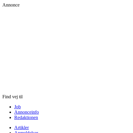
Annonce
Skip
to
content
Find vej til
Job
Annonceinfo
Redaktionen
Artikler
Anmeldelser