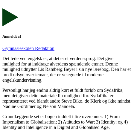
Anmeldt af_
Gymnasieskolen Redaktion
Det fede ved engelsk er, at det er et verdenssprog. Det giver
mulighed for at inddrage alverdens spændende emner. Denne
mulighed udnytter Lis Ramberg Beyer i sin nye lærebog. Den har et
bredt udsyn over temaer, der er velegnede til moderne
engelskundervisning.
Personligt har jeg endnu aldrig kørt et fuldt forløb om Sydafrika,
men det giver dette materiale fin mulighed for. Sydafrika er
repræsenteret ved blandt andre Steve Biko, de Klerk og ikke mindst
Nadine Gordimer og Nelson Mandela.
Grundlæggende set er bogen inddelt i fire overemner: 1) From
Imperialism to Globalisation; 2) Attitudes to War; 3) Identity; og 4)
Identity and Intelligence in a Digital and Globalised Age.