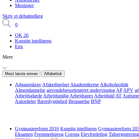
Meninger
Skriv et debatindlæg
0
OK 26
Kunstig intelligens
Epx
Mere
Mest læste emner
Alfabetisk
Adgangskrav
Afskedigelser
Akademikerne
Alkoholpolitik
Almendannelse
anvendelsesorienteret undervisning
AP
APV
ar
Arbejdsglæde
Arbejdsmiljø
Arbejdspres
Arbejdstid
AT
Autisme
Autoriteter
Bæredygtighed
Besparelse
BNP
Gymnasiereform 2016
Kunstig intelligens
Gymnasiereform 20
Eksamen
Fremmedsprog
Corona
Elevfordeling
Tidsregistrering