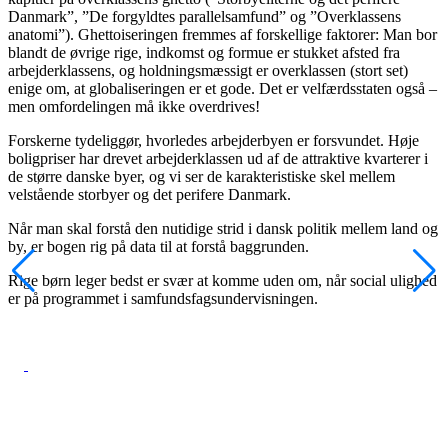
Danmark”, ”De forgyldtes parallelsamfund” og ”Overklassens
anatomi”). Ghettoiseringen fremmes af forskellige faktorer: Man bor
blandt de øvrige rige, indkomst og formue er stukket afsted fra
arbejderklassens, og holdningsmæssigt er overklassen (stort set)
enige om, at globaliseringen er et gode. Det er velfærdsstaten også –
men omfordelingen må ikke overdrives!
Forskerne tydeliggør, hvorledes arbejderbyen er forsvundet. Høje
boligpriser har drevet arbejderklassen ud af de attraktive kvarterer i
de større danske byer, og vi ser de karakteristiske skel mellem
velstående storbyer og det perifere Danmark.
Når man skal forstå den nutidige strid i dansk politik mellem land og
by, er bogen rig på data til at forstå baggrunden.
Rige børn leger bedst er svær at komme uden om, når social ulighed
er på programmet i samfundsfags­undervisningen.