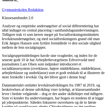
Anmeldt af_
Gymnasieskolen Redaktion
Klassesamfundet 2.0
Analyser og empiriske undersøgelser af social differentiering har
altid indtaget en central placering i samfundsfagsundervisningen.
Tidligere trak vi som lærere meget på Socialforskningsinstituttets
levekårsundersøgelser, og med socialforskningens grand old man
Erik Jørgen Hansen som fyrtårn formidlede vi den sociale ulighed
mellem de fem socialgrupper.
Socialgruppeinddelingen havde sine svagheder, og inden for de
seneste godt 10 år har Arbejderbevægelsens Erhvervsråd med
journalisten Lars Olsen som indpisker introduceret et
socialklassesystem (overklasse, højere middelklasse, middelklasse,
arbejderklasse og underklasse) som et godt redskab til at illustrere de
store forskelle i levekår. Og det bliver gjort i denne bog!
Datamaterialet omfatter levekårsudviklingen fra 1987 til 2019, og
beskrivelsen af denne udvikling viser tydeligt, at klassesamfundet
lever i bedste velgående – dog er der andre skillelinjer end tidligere.
Som vi kender fra undervisningen, har bogen en tendens til at kigge
på yderpunkterne. Således fokuserer ouverturen og de to første
kapitler på overklassens ghetto (”Storbyeliterne og det perifere