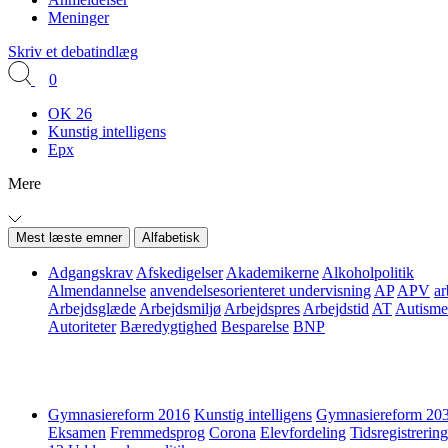
Meninger
Skriv et debatindlæg
0
OK 26
Kunstig intelligens
Epx
Mere
Mest læste emner
Alfabetisk
Adgangskrav
Afskedigelser
Akademikerne
Alkoholpolitik
Almendannelse
anvendelsesorienteret undervisning
AP
APV
ar
Arbejdsglæde
Arbejdsmiljø
Arbejdspres
Arbejdstid
AT
Autisme
Autoriteter
Bæredygtighed
Besparelse
BNP
Gymnasiereform 2016
Kunstig intelligens
Gymnasiereform 20
Eksamen
Fremmedsprog
Corona
Elevfordeling
Tidsregistrering