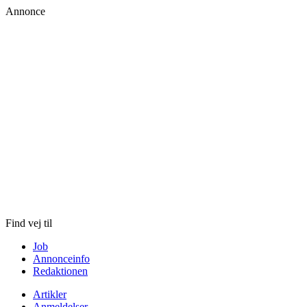
Annonce
Skip
to
content
Find vej til
Job
Annonceinfo
Redaktionen
Artikler
Anmeldelser