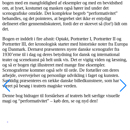
bogen med en mangfoldighed af eksempler og med en bevidsthed
om, at lyset, kostumet og masken også hører ind under det
scenografiske område. Det komplekse begreb “performativitet”
behandles, og det pointeres, at begrebet slet ikke er entydigt
defineret eller gennemdiskuteret, fordi der er skrevet så (for!) lidt om
det.
Bogen er inddelt i fire afsnit: Optakt, Portrætter I, Portrætter II og
Portrætter III, der kronologisk starter med historiske noter fra Europa
og Danmark. Dernæst præsenteres nyere danske scenografer fra
1930’erne til i dag og deres betydning for dansk og international
teater og scenekunst på helt unik vis. Det er vigtig viden og læsning,
og så er bogen rigt illustreret med mange fine eksempler.
Scenograferne kommer også selv til orde. De fortæller om deres
arbejde, overvejelser og personlige udvikling i faget og kunsten.
Samtidig præsenteres en række danske billedkunstnere, som har
været på besøg i teatrets magiske verden.
Denne bog bidrager til forståelsen af teatrets helt særlige visuelle
magi og “performativitet” – køb den, se og nyd den!