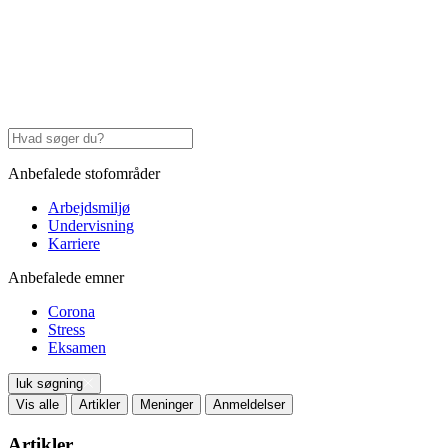
Anbefalede stofområder
Arbejdsmiljø
Undervisning
Karriere
Anbefalede emner
Corona
Stress
Eksamen
luk søgning
Vis alle
Artikler
Meninger
Anmeldelser
Artikler