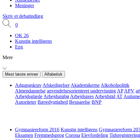
Meninger
Skriv et debatindlæg
0
OK 26
Kunstig intelligens
Epx
Mere
Mest læste emner
Alfabetisk
Adgangskrav
Afskedigelser
Akademikerne
Alkoholpolitik
Almendannelse
anvendelsesorienteret undervisning
AP
APV
ar
Arbejdsglæde
Arbejdsmiljø
Arbejdspres
Arbejdstid
AT
Autisme
Autoriteter
Bæredygtighed
Besparelse
BNP
Gymnasiereform 2016
Kunstig intelligens
Gymnasiereform 20
Eksamen
Fremmedsprog
Corona
Elevfordeling
Tidsregistrering