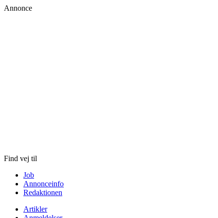
Annonce
Skip
to
content
Find vej til
Job
Annonceinfo
Redaktionen
Artikler
Anmeldelser