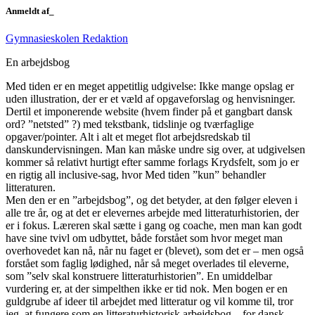
Anmeldt af_
Gymnasieskolen Redaktion
En arbejdsbog
Med tiden er en meget appetitlig udgivelse: Ikke mange opslag er
uden illustration, der er et væld af opgaveforslag og henvisninger.
Dertil et imponerende website (hvem finder på et gangbart dansk
ord? ”netsted” ?) med tekstbank, tidslinje og tværfaglige
opgaver/pointer. Alt i alt et meget flot arbejdsredskab til
danskundervisningen. Man kan måske undre sig over, at udgivelsen
kommer så relativt hurtigt efter samme forlags Krydsfelt, som jo er
en rigtig all inclusive-sag, hvor Med tiden ”kun” behandler
litteraturen.
Men den er en ”arbejdsbog”, og det betyder, at den følger eleven i
alle tre år, og at det er elevernes arbejde med litteraturhistorien, der
er i fokus. Læreren skal sætte i gang og coache, men man kan godt
have sine tvivl om udbyttet, både forstået som hvor meget man
overhovedet kan nå, når nu faget er (blevet), som det er – men også
forstået som faglig lødighed, når så meget overlades til eleverne,
som ”selv skal konstruere litteraturhistorien”. En umiddelbar
vurdering er, at der simpelthen ikke er tid nok. Men bogen er en
guldgrube af ideer til arbejdet med litteratur og vil komme til, tror
jeg, at fungere som en litteraturhistorisk arbejdsbog – for dansk­