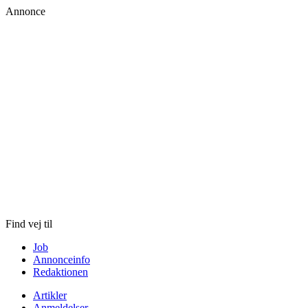
Annonce
Skip
to
content
Find vej til
Job
Annonceinfo
Redaktionen
Artikler
Anmeldelser