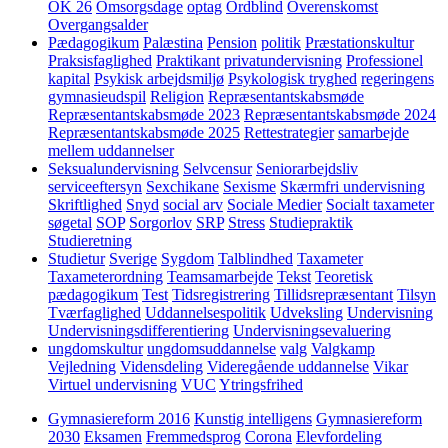
OK 26
Omsorgsdage
optag
Ordblind
Overenskomst
Overgangsalder
Pædagogikum
Palæstina
Pension
politik
Præstationskultur
Praksisfaglighed
Praktikant
privatundervisning
Professionel
kapital
Psykisk arbejdsmiljø
Psykologisk tryghed
regeringens
gymnasieudspil
Religion
Repræsentantskabsmøde
Repræsentantskabsmøde 2023
Repræsentantskabsmøde 2024
Repræsentantskabsmøde 2025
Rettestrategier
samarbejde
mellem uddannelser
Seksualundervisning
Selvcensur
Seniorarbejdsliv
serviceeftersyn
Sexchikane
Sexisme
Skærmfri undervisning
Skriftlighed
Snyd
social arv
Sociale Medier
Socialt taxameter
søgetal
SOP
Sorgorlov
SRP
Stress
Studiepraktik
Studieretning
Studietur
Sverige
Sygdom
Talblindhed
Taxameter
Taxameterordning
Teamsamarbejde
Tekst
Teoretisk
pædagogikum
Test
Tidsregistrering
Tillidsrepræsentant
Tilsyn
Tværfaglighed
Uddannelsespolitik
Udveksling
Undervisning
Undervisningsdifferentiering
Undervisningsevaluering
ungdomskultur
ungdomsuddannelse
valg
Valgkamp
Vejledning
Vidensdeling
Videregående uddannelse
Vikar
Virtuel undervisning
VUC
Ytringsfrihed
Gymnasiereform 2016
Kunstig intelligens
Gymnasiereform
2030
Eksamen
Fremmedsprog
Corona
Elevfordeling