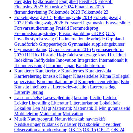
Fængsler
Fagkonsulent
Faglighed
Feedback
Filosofi
Finanslov 2023
Finanslov 2024
Finanslov 2025
fjernundervisning
Folkemøde 2023
Folkemøde 23
Folketingsvalg 2015
Folketingsvalg 2019
Folketingsvalg
2022
Folketingsvalg 2026
Forsvaret i gymnasiet
Forsvarslinje
Forsvarsstudieretning
Frafald
Fremmedsprog
Fremmedsprogsstrategi
Fusion
gambling
GDPR
GL's
hovedbestyrelsesvalg
GLs internationale arbejde
Grønland
Grundforløb
Gruppearbejde
Gymnasiale suppleringskurser
Gymnasielukning
Gymnasiereform 2016
Gymnasiereform
2030
Hf
Hhx
Historie
Høje følelsesmæssige krav
Htx
Idræt
Indeklima
Indflydelse
Innovation
Integration
Internationalt
It
It i undervisning
It-forbud
Japan
Kandidatreform
Karakterer
Karakterkrav
Karakterræs
Karakterskala
Karrierelæring
kinesisk
Klager
Klasseledelse
Klima
Kollegial
supervision
Kommunikation og it
Kompetenceudvikling
Køn
Kunstig intelligens
l
Lærer-elev-relation
Lærerens dag
Lærerliv
læring
Læseforståelse
Læsevejledning
læsning
Lectio
Ledelse
Lektier
Ligestilling
Litteratur
Litteraturkanon
Lokalaftale
Lokalløn
Løn
Magt
Matematik
Matematik B
Min gymnasietid
Mobiltelefon
Mødekultur
Motivation
Musik
Naturgeografi
Naturvidenskab
navneskift
Nedskæringer
Nudansk
Ny lærer
Nyt skoleår - nye ideer
Observation af undervisning
OK 13
OK 15
OK 21
OK 24