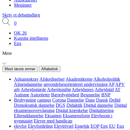
Meninger
Skriv et debatindlæg
0
OK 26
Kunstig intelligens
Epx
Mere
Mest læste emner
Alfabetisk
Adgangskrav
Afskedigelser
Akademikerne
Alkoholpolitik
Almendannelse
anvendelsesorienteret undervisning
AP
APV
arb
Arbejdsglæde
Arbejdsmiljø
Arbejdspres
Arbejdstid
AT
Autisme
Autoriteter
Bæredygtighed
Besparelse
BNP
Brobygning
campus
Corona
Dannelse
Dans
Dansk
Deltid
Demokratisk dannelse
DGS
Didaktik
Digital dannelse
Digital
eksamensovervågning
Digital krænkelse
Digitalisering
Efteruddannelse
Eksamen
Eksamensform
Elevboom i
gymnasiet
Elever med handicap
elevfor
Elevfordeling
Elevtrivsel
Engelsk
EOP
Epx
EU
Eux